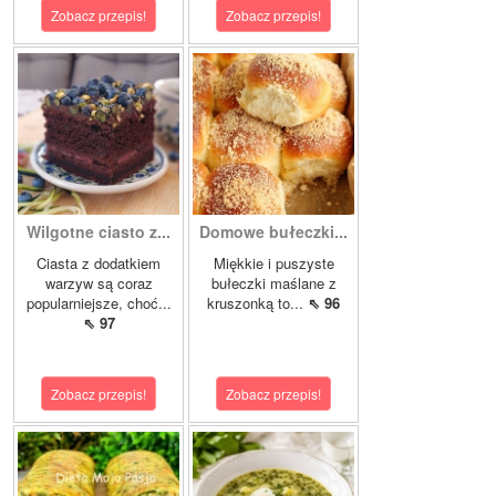
Zobacz przepis!
Zobacz przepis!
Wilgotne ciasto z...
Domowe bułeczki...
Ciasta z dodatkiem
Miękkie i puszyste
warzyw są coraz
bułeczki maślane z
popularniejsze, choć...
kruszonką to...
⇖ 96
⇖ 97
Zobacz przepis!
Zobacz przepis!