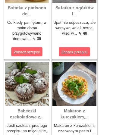
Sałatka z patisona
Sałatka z ogórków
do...
i...
Od kiedy pamiętam, w
Upał nie odpuszcza, ale
moim domu
warzywa wciąż rosną,
przygotowywano
więc w...
⇖ 48
domowe...
⇖ 35
Zobacz przepis!
Zobacz przepis!
Babeczki
Makaron z
czekoladowe z...
kurczakiem,...
Jeśli szukasz prostego
Makaron z kurczakiem,
przepisu na mięciutkie,
czerwonym pesto i