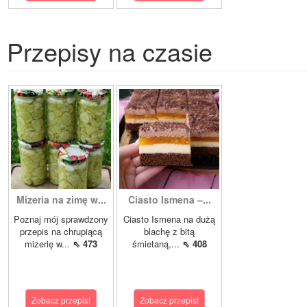
Przepisy na czasie
Mizeria na zimę w...
Ciasto Ismena –...
Poznaj mój sprawdzony
Ciasto Ismena na dużą
przepis na chrupiącą
blachę z bitą
mizerię w...
⇖ 473
śmietaną,...
⇖ 408
Zobacz przepis!
Zobacz przepis!