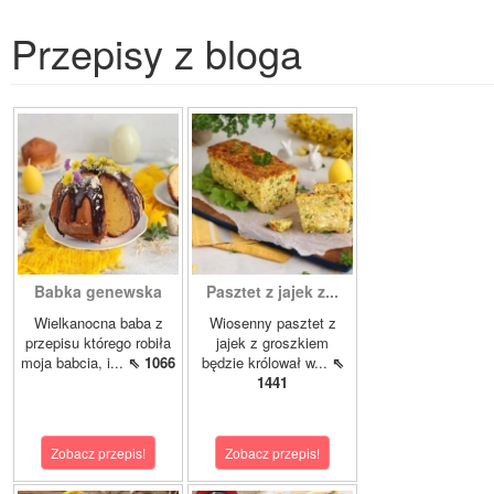
Przepisy z bloga
Babka genewska
Pasztet z jajek z...
Wielkanocna baba z
Wiosenny pasztet z
przepisu którego robiła
jajek z groszkiem
moja babcia, i...
⇖ 1066
będzie królował w...
⇖
1441
Zobacz przepis!
Zobacz przepis!