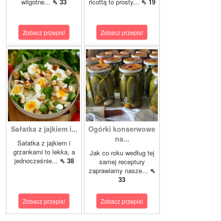
wilgotne...
⇖ 33
ricottą to prosty...
⇖ 19
Zobacz przepis!
Zobacz przepis!
Sałatka z jajkiem i...
Ogórki konserwowe
na...
Sałatka z jajkiem i
grzankami to lekka, a
Jak co roku według tej
jednocześnie...
⇖ 38
samej receptury
zaprawiamy nasze...
⇖
33
Zobacz przepis!
Zobacz przepis!