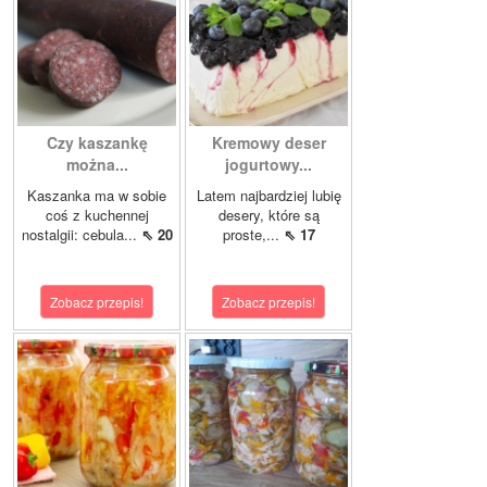
Czy kaszankę
Kremowy deser
można...
jogurtowy...
Kaszanka ma w sobie
Latem najbardziej lubię
coś z kuchennej
desery, które są
nostalgii: cebula...
⇖ 20
proste,...
⇖ 17
Zobacz przepis!
Zobacz przepis!