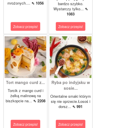
mrożonych....
⇖ 1056
bardzo szybko.
Wystarczy tylko...
⇖
1083
Zobacz przepis!
Zobacz przepis!
Tort mango curd z...
Ryba po indyjsku w
sosie...
Torcik z mango curd i
żelką malinową na
Orientalne smaki którym
biszkopcie na...
⇖ 2208
się nie oprzecie.Łosoś i
dorsz...
⇖ 991
Zobacz przepis!
Zobacz przepis!