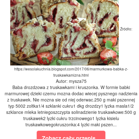
Źródło:
https://wesolakuchnia.blogspot.com/2017/06/marmurkowa-babka-z-
truskawkamizna.html
Autor: mysza75
Baba drozdzowa z truskawkami i kruszonka. W formie babki
marmurowej dzieki czemu mozna dodac wiecej pysznego nadzienia
z truskawek. Nie mozna sie od niej oderwac.250 g maki pszennej
typ 5002 zoltka1/4 szklanki cukru1 dkg drozdzy1 lyzka masla1/2
szklance mleka letniegoszczypta solinadzienie truskawkowe:500 g
truskawek2 lyzki cukru trzcinowego1 lyzka kisielu
truskawkowegokruszonka:4 lyzki maki pszen...
Zobacz cały przepis...