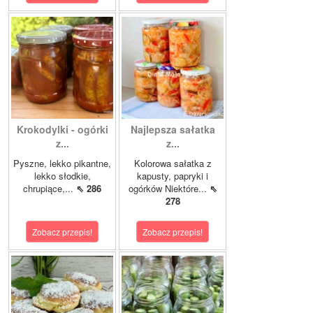
Krokodylki - ogórki
Najlepsza sałatka
z...
z...
Pyszne, lekko pikantne,
Kolorowa sałatka z
lekko słodkie,
kapusty, papryki i
chrupiące,...
⇖ 286
ogórków Niektóre...
⇖
278
Zobacz przepis!
Zobacz przepis!