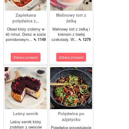
Zapiekana
Malinowy tort z
polędwica z...
żelką
Obiad który zrobimy w
Malinowy tort z żelką i
40 minut. Dorsz w sosie
kremem z białej
pomidorowym...
⇖ 1149
czekolady. W...
⇖ 1279
Zobacz przepis!
Zobacz przepis!
Leśny sernik
Polędwica po
azjatycku
Leśny sernik który
zrobiłam z owoców
Polędwicę przygotujecie