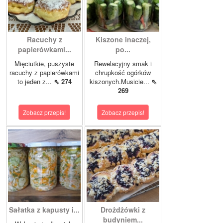
Racuchy z
Kiszone inaczej,
papierówkami...
po...
Mięciutkie, puszyste
Rewelacyjny smak i
racuchy z papierówkami
chrupkość ogórków
to jeden z...
⇖ 274
kiszonych.Musicie...
⇖
269
Zobacz przepis!
Zobacz przepis!
Sałatka z kapusty i...
Drożdżówki z
budyniem...