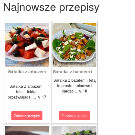
Najnowsze przepisy
Sałatka z arbuzem
Sałatka z batatem i...
i...
Sałatka z batatem i fetą
to proste, kolorowe i
Sałatka z arbuzem i
bardzo...
⇖ 10
fetą – lekka,
orzeźwiająca i...
⇖ 17
Zobacz przepis!
Zobacz przepis!