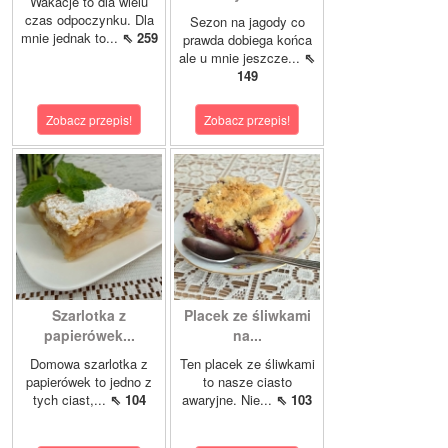
Wakacje to dla wielu
czas odpoczynku. Dla
Sezon na jagody co
mnie jednak to...
⇖ 259
prawda dobiega końca
ale u mnie jeszcze...
⇖
149
Zobacz przepis!
Zobacz przepis!
Szarlotka z
Placek ze śliwkami
papierówek...
na...
Domowa szarlotka z
Ten placek ze śliwkami
papierówek to jedno z
to nasze ciasto
tych ciast,...
⇖ 104
awaryjne. Nie...
⇖ 103