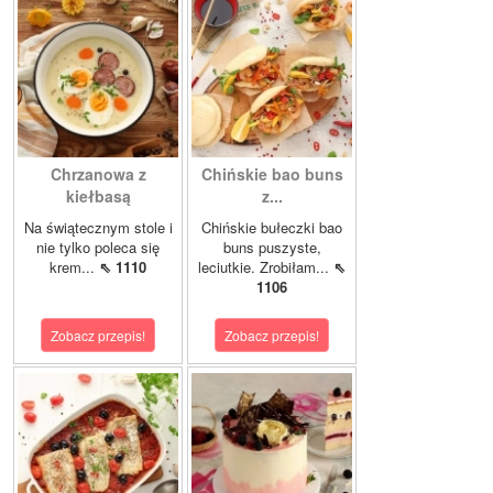
Chrzanowa z
Chińskie bao buns
kiełbasą
z...
Na świątecznym stole i
Chińskie bułeczki bao
nie tylko poleca się
buns puszyste,
krem...
⇖ 1110
leciutkie. Zrobiłam...
⇖
1106
Zobacz przepis!
Zobacz przepis!