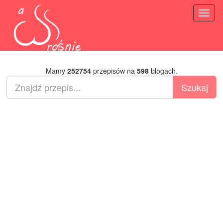
Toggl
naviga
Mamy
252754
przepisów na
598
blogach.