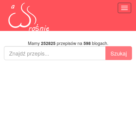
Toggl
naviga
Mamy
252825
przepisów na
598
blogach.