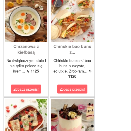
Chrzanowa z
Chińskie bao buns
kiełbasą
z...
Na świątecznym stole i
Chińskie bułeczki bao
nie tylko poleca się
buns puszyste,
krem...
⇖ 1125
leciutkie. Zrobiłam...
⇖
1120
Zobacz przepis!
Zobacz przepis!