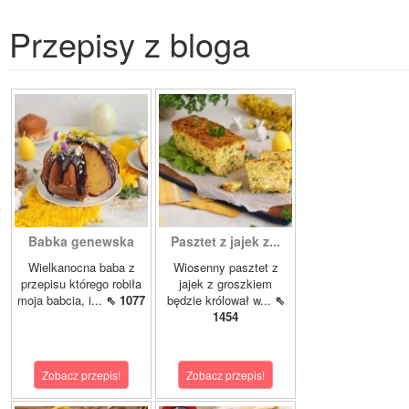
Przepisy z bloga
Babka genewska
Pasztet z jajek z...
Wielkanocna baba z
Wiosenny pasztet z
przepisu którego robiła
jajek z groszkiem
moja babcia, i...
⇖ 1077
będzie królował w...
⇖
1454
Zobacz przepis!
Zobacz przepis!