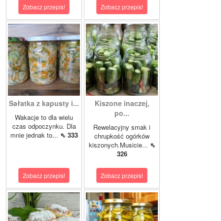
Zobacz przepis!
Zobacz przepis!
Sałatka z kapusty i...
Kiszone inaczej,
po...
Wakacje to dla wielu
czas odpoczynku. Dla
Rewelacyjny smak i
mnie jednak to...
⇖ 333
chrupkość ogórków
kiszonych.Musicie...
⇖
326
Zobacz przepis!
Zobacz przepis!