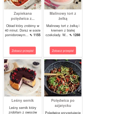
Zapiekana
Malinowy tort z
polędwica z...
żelką
Obiad który zrobimy w
Malinowy tort z żelką i
40 minut. Dorsz w sosie
kremem z białej
pomidorowym...
⇖ 1155
czekolady. W...
⇖ 1288
Zobacz przepis!
Zobacz przepis!
Leśny sernik
Polędwica po
azjatycku
Leśny sernik który
zrobiłam z owoców
Polędwicę przygotujecie