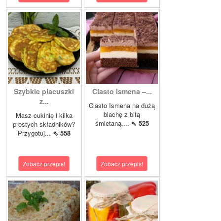
Szybkie placuszki
Ciasto Ismena –...
z...
Ciasto Ismena na dużą
blachę z bitą
Masz cukinię i kilka
śmietaną,...
⇖ 525
prostych składników?
Przygotuj...
⇖ 558
Zobacz przepis!
Zobacz przepis!