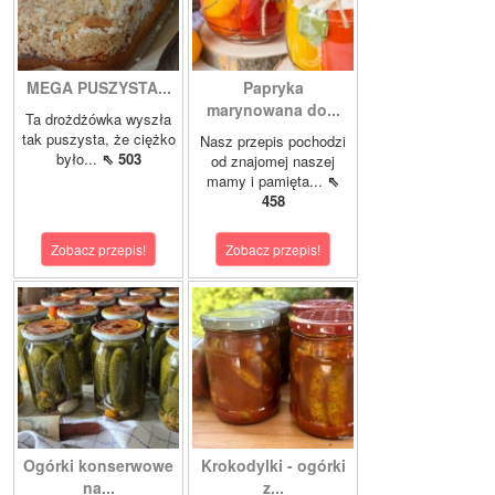
MEGA PUSZYSTA...
Papryka
marynowana do...
Ta drożdżówka wyszła
tak puszysta, że ciężko
Nasz przepis pochodzi
było...
⇖ 503
od znajomej naszej
mamy i pamięta...
⇖
458
Zobacz przepis!
Zobacz przepis!
Ogórki konserwowe
Krokodylki - ogórki
na...
z...