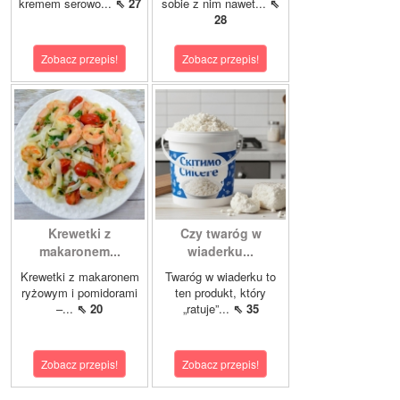
kremem serowo...
⇖ 27
sobie z nim nawet...
⇖
28
Zobacz przepis!
Zobacz przepis!
Krewetki z
Czy twaróg w
makaronem...
wiaderku...
Krewetki z makaronem
Twaróg w wiaderku to
ryżowym i pomidorami
ten produkt, który
–...
⇖ 20
„ratuje”...
⇖ 35
Zobacz przepis!
Zobacz przepis!