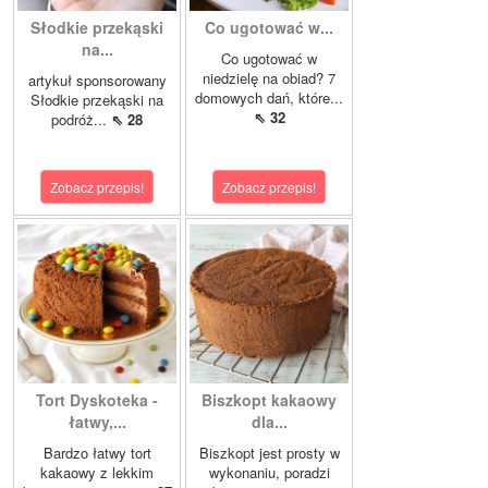
Słodkie przekąski
Co ugotować w...
na...
Co ugotować w
niedzielę na obiad? 7
artykuł sponsorowany
domowych dań, które...
Słodkie przekąski na
⇖ 32
podróż...
⇖ 28
Zobacz przepis!
Zobacz przepis!
Tort Dyskoteka -
Biszkopt kakaowy
łatwy,...
dla...
Bardzo łatwy tort
Biszkopt jest prosty w
kakaowy z lekkim
wykonaniu, poradzi