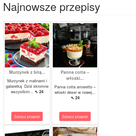
Najnowsze przepisy
Murzynek z bitą...
Panna cotta –
włoski...
Murzynek z malinami i
galaretką Dziś skromne
Panna cotta amaretto –
wszystkim...
⇖ 24
włoski deser w nowej...
⇖ 24
Zobacz przepis!
Zobacz przepis!