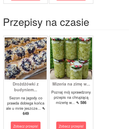
Przepisy na czasie
Drożdżówki z
Mizeria na zimę w...
budyniem...
Poznaj mój sprawdzony
przepis na chrupiącą
Sezon na jagody co
mizerię w...
⇖ 586
prawda dobiega końca
ale u mnie jeszcze...
⇖
649
Zobacz przepis!
Zobacz przepis!