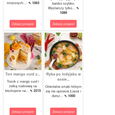
mrożonych....
⇖ 1063
bardzo szybko.
Wystarczy tylko...
⇖
1089
Zobacz przepis!
Zobacz przepis!
Tort mango curd z...
Ryba po indyjsku w
sosie...
Torcik z mango curd i
żelką malinową na
Orientalne smaki którym
biszkopcie na...
⇖ 2215
się nie oprzecie.Łosoś i
dorsz...
⇖ 1000
Zobacz przepis!
Zobacz przepis!