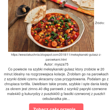
Źródło:
https://wesolakuchnia.blogspot.com/2018/11/meksykanski-gulasz-z-
parowkami.html
Autor: mysza75
Co powiecie na szybki meksykanski gulasz ktory zrobicie w 20
minut.Idealny na rozgrzewajaca kolacje. Zrobilam go na parowkach
z szynki dzieki czemu skracamy czas przygotowania. Podalam go z
chrupiaca tortilla. Uwielbiam takie proste, szybkie i syte dania kiedy
za oknem jest zimno.40 dkg parowek z szynki2 papryki czerwone
male440 g kukurydzy z puszki400 g fasolki czerwonej z puszki1
cebulanatka pie...
Zobacz cały przepis...