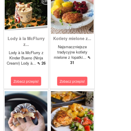
Lody à la McFlurry
Kotlety mielone z...
z...
Najsmaczniejsze
tradycyjne kotlety
Lody à la McFlurry z
mielone z łopatki...
⇖
Kinder Bueno (Ninja
31
Creami) Lody à...
⇖ 26
Zobacz przepis!
Zobacz przepis!