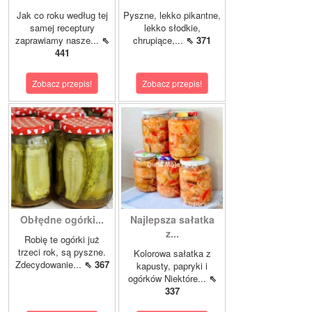
Jak co roku według tej
Pyszne, lekko pikantne,
samej receptury
lekko słodkie,
zaprawiamy nasze...
⇖
chrupiące,...
⇖ 371
441
Zobacz przepis!
Zobacz przepis!
Obłędne ogórki...
Najlepsza sałatka
z...
Robię te ogórki już
trzeci rok, są pyszne.
Kolorowa sałatka z
Zdecydowanie...
⇖ 367
kapusty, papryki i
ogórków Niektóre...
⇖
337