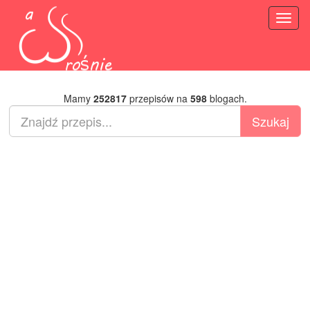
Toggl
naviga
Mamy
252817
przepisów na
598
blogach.