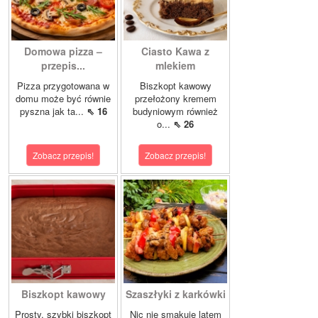
Domowa pizza –
Ciasto Kawa z
przepis...
mlekiem
Pizza przygotowana w
Biszkopt kawowy
domu może być równie
przełożony kremem
pyszna jak ta...
⇖ 16
budyniowym również
o...
⇖ 26
Zobacz przepis!
Zobacz przepis!
Biszkopt kawowy
Szaszłyki z karkówki
Prosty, szybki biszkopt
Nic nie smakuje latem