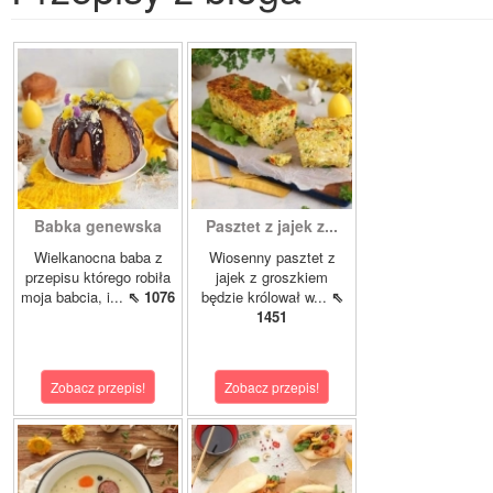
Babka genewska
Pasztet z jajek z...
Wielkanocna baba z
Wiosenny pasztet z
przepisu którego robiła
jajek z groszkiem
moja babcia, i...
⇖ 1076
będzie królował w...
⇖
1451
Zobacz przepis!
Zobacz przepis!