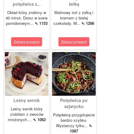
polędwica z...
żelką
Obiad który zrobimy w
Malinowy tort z żelką i
40 minut. Dorsz w sosie
kremem z białej
pomidorowym...
⇖ 1153
czekolady. W...
⇖ 1286
Zobacz przepis!
Zobacz przepis!
Leśny sernik
Polędwica po
azjatycku
Leśny sernik który
zrobiłam z owoców
Polędwicę przygotujecie
mrożonych....
⇖ 1062
bardzo szybko.
Wystarczy tylko...
⇖
1087