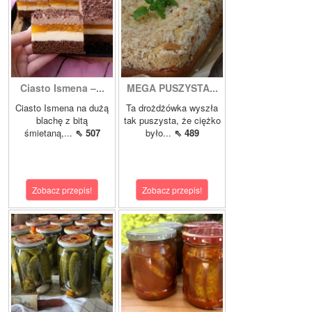
Ciasto Ismena –...
MEGA PUSZYSTA...
Ciasto Ismena na dużą
Ta drożdżówka wyszła
blachę z bitą
tak puszysta, że ciężko
śmietaną,...
⇖ 507
było...
⇖ 489
Zobacz przepis!
Zobacz przepis!