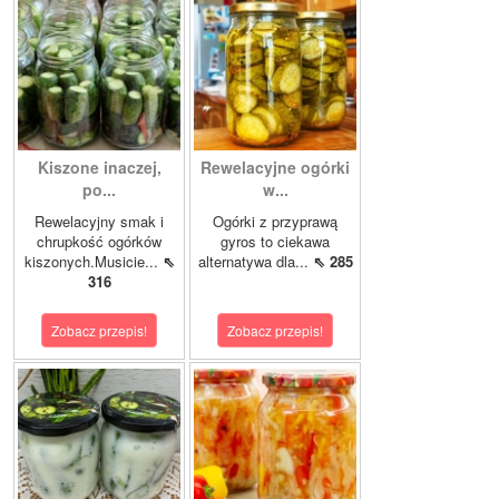
Kiszone inaczej,
Rewelacyjne ogórki
po...
w...
Rewelacyjny smak i
Ogórki z przyprawą
chrupkość ogórków
gyros to ciekawa
kiszonych.Musicie...
⇖
alternatywa dla...
⇖ 285
316
Zobacz przepis!
Zobacz przepis!