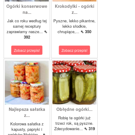
Ogórki konserwowe
Krokodylki - ogórki
na...
z...
Jak co roku według tej
Pyszne, lekko pikantne,
samej receptury
lekko słodkie,
zaprawiamy nasze...
⇖
chrupiące,...
⇖ 350
392
Zobacz przepis!
Zobacz przepis!
Najlepsza sałatka
Obłędne ogórki...
z...
Robię te ogórki już
trzeci rok, są pyszne.
Kolorowa sałatka z
Zdecydowanie...
⇖ 319
kapusty, papryki i
ogórków Niektóre...
⇖