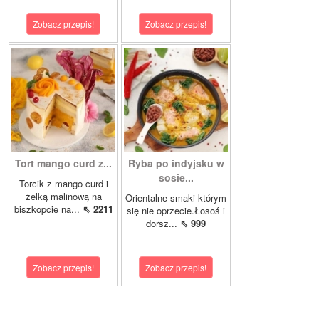
Zobacz przepis!
Zobacz przepis!
Tort mango curd z...
Ryba po indyjsku w
sosie...
Torcik z mango curd i
żelką malinową na
Orientalne smaki którym
biszkopcie na...
⇖ 2211
się nie oprzecie.Łosoś i
dorsz...
⇖ 999
Zobacz przepis!
Zobacz przepis!