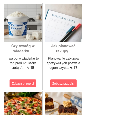
Czy twaróg w
Jak planować
wiaderku...
zakupy...
Twaróg w wiaderku to
Planowanie zakupów
ten produkt, który
spożywczych pozwala
„ratuje”...
⇖ 15
ograniczyć...
⇖ 17
Zobacz przepis!
Zobacz przepis!