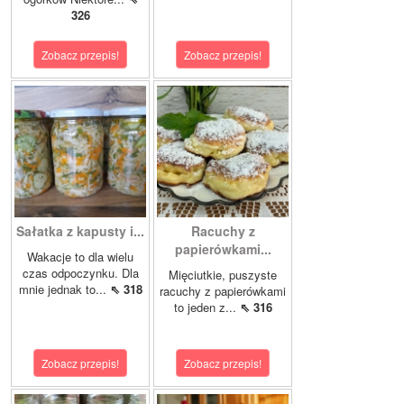
326
Zobacz przepis!
Zobacz przepis!
Sałatka z kapusty i...
Racuchy z
papierówkami...
Wakacje to dla wielu
czas odpoczynku. Dla
Mięciutkie, puszyste
mnie jednak to...
⇖ 318
racuchy z papierówkami
to jeden z...
⇖ 316
Zobacz przepis!
Zobacz przepis!