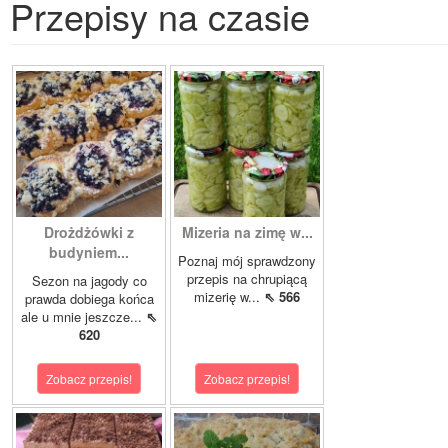
Przepisy na czasie
Drożdżówki z
Mizeria na zimę w...
budyniem...
Poznaj mój sprawdzony
przepis na chrupiącą
Sezon na jagody co
mizerię w...
⇖ 566
prawda dobiega końca
ale u mnie jeszcze...
⇖
620
Zobacz przepis!
Zobacz przepis!