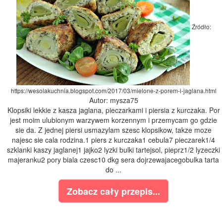
Źródło:
https://wesolakuchnia.blogspot.com/2017/03/mielone-z-porem-i-jaglana.html
Autor: mysza75
Klopsiki lekkie z kasza jaglana, pieczarkami i piersia z kurczaka. Por
jest moim ulubionym warzywem korzennym i przemycam go gdzie
sie da. Z jednej piersi usmazylam szesc klopsikow, takze moze
najesc sie cala rodzina.1 piers z kurczaka1 cebula7 pieczarek1/4
szklanki kaszy jaglanej1 jajko2 lyzki bulki tartejsol, pieprz1/2 lyzeczki
majeranku2 pory biala czesc10 dkg sera dojrzewajacegobulka tarta
do ...
Zobacz cały przepis...