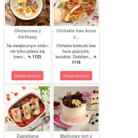
Chrzanowa z
Chińskie bao buns
kiełbasą
z...
Na świątecznym stole i
Chińskie bułeczki bao
nie tylko poleca się
buns puszyste,
krem...
⇖ 1123
leciutkie. Zrobiłam...
⇖
1118
Zobacz przepis!
Zobacz przepis!
Zapiekana
Malinowy tort z