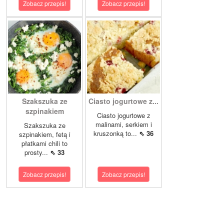
Zobacz przepis!
Zobacz przepis!
Szakszuka ze
Ciasto jogurtowe z...
szpinakiem
Ciasto jogurtowe z
malinami, serkiem i
Szakszuka ze
kruszonką to...
⇖ 36
szpinakiem, fetą i
płatkami chili to
prosty...
⇖ 33
Zobacz przepis!
Zobacz przepis!