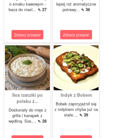
o smaku kawowym -
lepiej niż aromatyczne
baza do ciast...
⇖ 27
potrawy...
⇖ 36
Zobacz przepis!
Zobacz przepis!
Sos tzatziki po
Indyk z Bobem
polsku z...
Bobek zaprzyjaźnił się
z indykiem chyba już na
Doskonały do mięs z
stałe....
⇖ 39
grilla i kanapek z
wędliną. Sos,...
⇖ 28