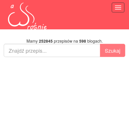
Toggl
naviga
Mamy
252845
przepisów na
598
blogach.