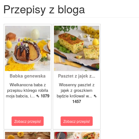
Przepisy z bloga
Babka genewska
Pasztet z jajek z...
Wielkanocna baba z
Wiosenny pasztet z
przepisu którego robiła
jajek z groszkiem
moja babcia, i...
⇖ 1079
będzie królował w...
⇖
1457
Zobacz przepis!
Zobacz przepis!