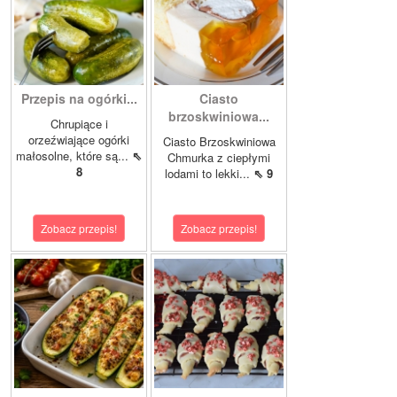
Przepis na ogórki...
Ciasto
brzoskwiniowa...
Chrupiące i
orzeźwiające ogórki
Ciasto Brzoskwiniowa
małosolne, które są...
⇖
Chmurka z ciepłymi
8
lodami to lekki...
⇖ 9
Zobacz przepis!
Zobacz przepis!