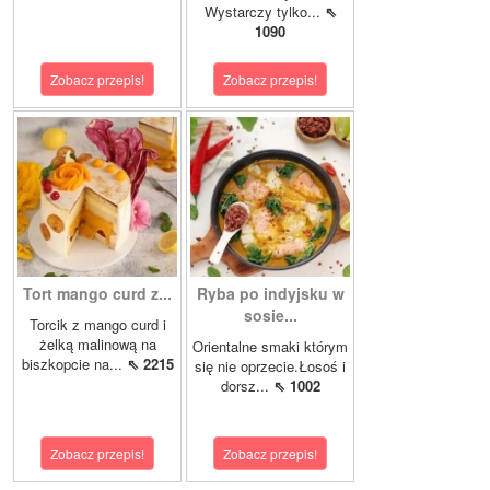
Wystarczy tylko...
⇖
1090
Zobacz przepis!
Zobacz przepis!
Tort mango curd z...
Ryba po indyjsku w
sosie...
Torcik z mango curd i
żelką malinową na
Orientalne smaki którym
biszkopcie na...
⇖ 2215
się nie oprzecie.Łosoś i
dorsz...
⇖ 1002
Zobacz przepis!
Zobacz przepis!