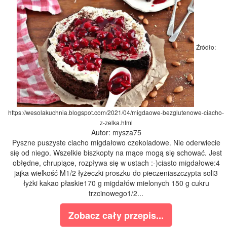
Źródło:
https://wesolakuchnia.blogspot.com/2021/04/migdaowe-bezglutenowe-ciacho-
z-zelka.html
Autor: mysza75
Pyszne puszyste ciacho migdałowo czekoladowe. Nie oderwiecie
się od niego. Wszelkie biszkopty na mące mogą się schować. Jest
obłędne, chrupiące, rozpływa się w ustach :-)ciasto migdałowe:4
jajka wielkość M1/2 łyżeczki proszku do pieczeniaszczypta soli3
łyżki kakao płaskie170 g migdałów mielonych 150 g cukru
trzcinowego1/2...
Zobacz cały przepis...