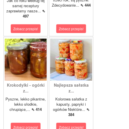
Jak co roku według tej
Zdecydowanie...
⇖ 444
samej receptury
zaprawiamy nasze...
⇖
497
Zobacz przepis!
Zobacz przepis!
Krokodylki - ogórki
Najlepsza sałatka
z...
z...
Pyszne, lekko pikantne,
Kolorowa sałatka z
lekko słodkie,
kapusty, papryki i
chrupiące,...
⇖ 414
ogórków Niektóre...
⇖
384
Zobacz przepis!
Zobacz przepis!