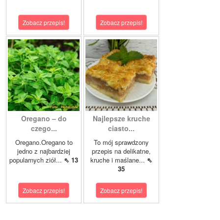
Zobacz przepis!
Zobacz przepis!
Oregano – do
Najlepsze kruche
czego...
ciasto...
Oregano.Oregano to
To mój sprawdzony
jedno z najbardziej
przepis na delikatne,
popularnych ziół...
⇖ 13
kruche i maślane...
⇖
35
Zobacz przepis!
Zobacz przepis!