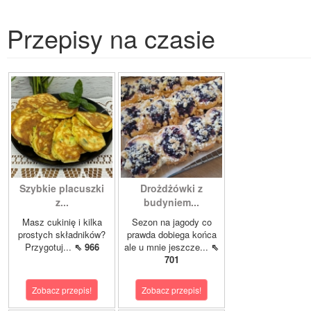
Przepisy na czasie
Szybkie placuszki
Drożdżówki z
z...
budyniem...
Masz cukinię i kilka
Sezon na jagody co
prostych składników?
prawda dobiega końca
Przygotuj...
⇖ 966
ale u mnie jeszcze...
⇖
701
Zobacz przepis!
Zobacz przepis!