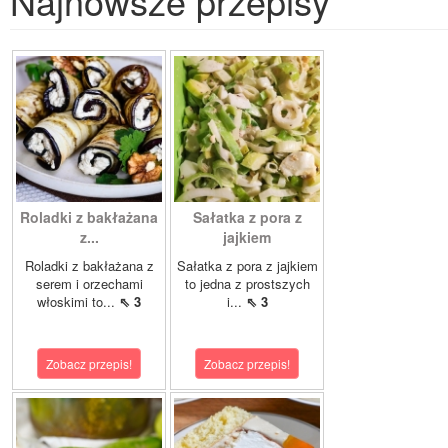
Najnowsze przepisy
Roladki z bakłażana
Sałatka z pora z
z...
jajkiem
Roladki z bakłażana z
Sałatka z pora z jajkiem
serem i orzechami
to jedna z prostszych
włoskimi to...
⇖ 3
i...
⇖ 3
Zobacz przepis!
Zobacz przepis!