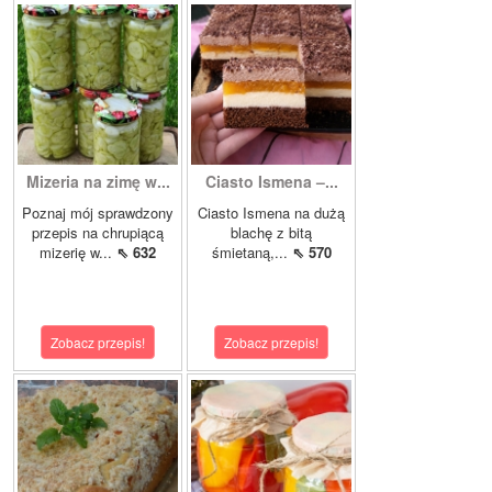
Mizeria na zimę w...
Ciasto Ismena –...
Poznaj mój sprawdzony
Ciasto Ismena na dużą
przepis na chrupiącą
blachę z bitą
mizerię w...
⇖ 632
śmietaną,...
⇖ 570
Zobacz przepis!
Zobacz przepis!