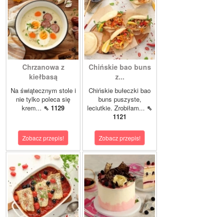
Chrzanowa z
Chińskie bao buns
kiełbasą
z...
Na świątecznym stole i
Chińskie bułeczki bao
nie tylko poleca się
buns puszyste,
krem...
⇖ 1129
leciutkie. Zrobiłam...
⇖
1121
Zobacz przepis!
Zobacz przepis!