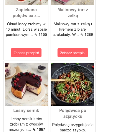
Zapiekana
Malinowy tort z
polędwica z...
żelką
Obiad który zrobimy w
Malinowy tort z żelką i
40 minut. Dorsz w sosie
kremem z białej
pomidorowym...
⇖ 1155
czekolady. W...
⇖ 1289
Zobacz przepis!
Zobacz przepis!
Leśny sernik
Polędwica po
azjatycku
Leśny sernik który
zrobiłam z owoców
Polędwicę przygotujecie
mrożonych....
⇖ 1067
bardzo szybko.