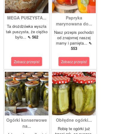
MEGA PUSZYSTA...
Papryka
marynowana do...
Ta drożdżówka wyszła
tak puszysta, że ciężko
Nasz przepis pochodzi
było...
⇖ 562
od znajomej naszej
mamy i pamięta...
⇖
553
Zobacz przepis!
Zobacz przepis!
Ogórki konserwowe
Obłędne ogórki...
na...
Robię te ogórki już
trzeci rok, są pyszne.