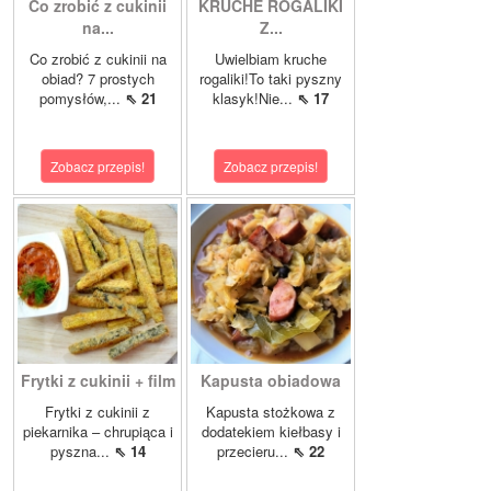
Co zrobić z cukinii
KRUCHE ROGALIKI
na...
Z...
Co zrobić z cukinii na
Uwielbiam kruche
obiad? 7 prostych
rogaliki!To taki pyszny
pomysłów,...
⇖ 21
klasyk!Nie...
⇖ 17
Zobacz przepis!
Zobacz przepis!
Frytki z cukinii + film
Kapusta obiadowa
Frytki z cukinii z
Kapusta stożkowa z
piekarnika – chrupiąca i
dodatekiem kiełbasy i
pyszna...
⇖ 14
przecieru...
⇖ 22