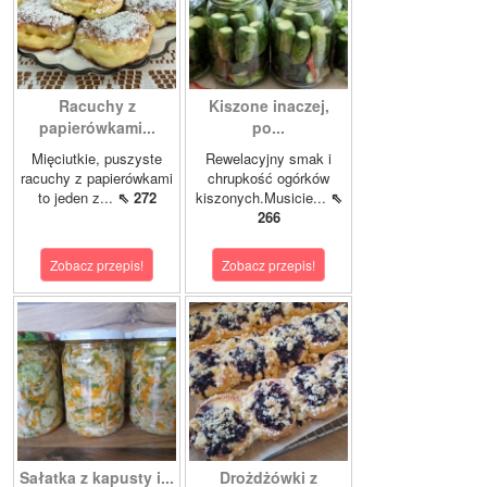
Racuchy z
Kiszone inaczej,
papierówkami...
po...
Mięciutkie, puszyste
Rewelacyjny smak i
racuchy z papierówkami
chrupkość ogórków
to jeden z...
⇖ 272
kiszonych.Musicie...
⇖
266
Zobacz przepis!
Zobacz przepis!
Sałatka z kapusty i...
Drożdżówki z