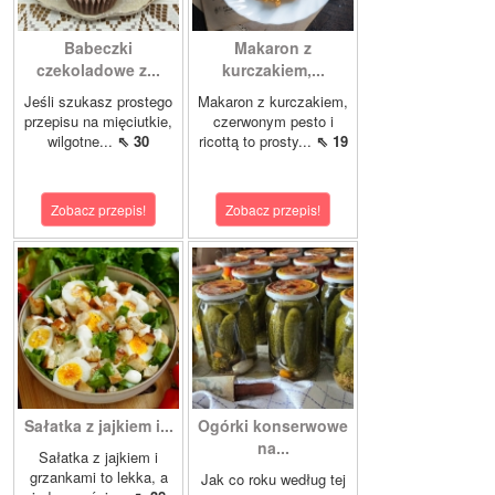
Babeczki
Makaron z
czekoladowe z...
kurczakiem,...
Jeśli szukasz prostego
Makaron z kurczakiem,
przepisu na mięciutkie,
czerwonym pesto i
wilgotne...
⇖ 30
ricottą to prosty...
⇖ 19
Zobacz przepis!
Zobacz przepis!
Sałatka z jajkiem i...
Ogórki konserwowe
na...
Sałatka z jajkiem i
grzankami to lekka, a
Jak co roku według tej