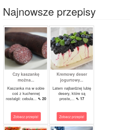
Najnowsze przepisy
Czy kaszankę
Kremowy deser
można...
jogurtowy...
Kaszanka ma w sobie
Latem najbardziej lubię
coś z kuchennej
desery, które są
nostalgii: cebula...
⇖ 20
proste,...
⇖ 17
Zobacz przepis!
Zobacz przepis!