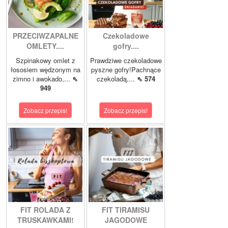
PRZECIWZAPALNE
Czekoladowe
OMLETY....
gofry....
Szpinakowy omlet z
Prawdziwe czekoladowe
łososiem wędzonym na
pyszne gofry!Pachnące
zimno i awokado,...
⇖
czekoladą,...
⇖ 574
949
Zobacz przepis!
Zobacz przepis!
FIT ROLADA Z
FIT TIRAMISU
TRUSKAWKAMI!
JAGODOWE