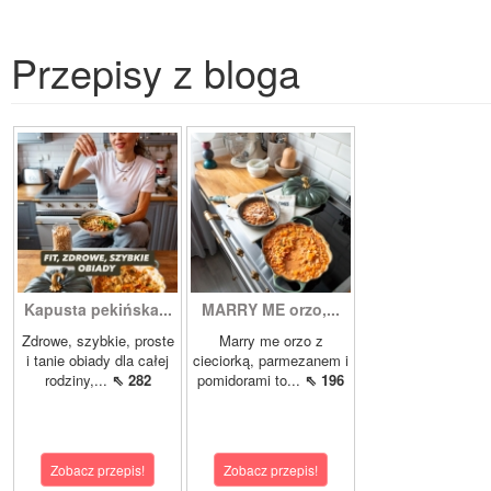
Przepisy z bloga
Kapusta pekińska...
MARRY ME orzo,...
Zdrowe, szybkie, proste
Marry me orzo z
i tanie obiady dla całej
cieciorką, parmezanem i
rodziny,...
⇖ 282
pomidorami to...
⇖ 196
Zobacz przepis!
Zobacz przepis!