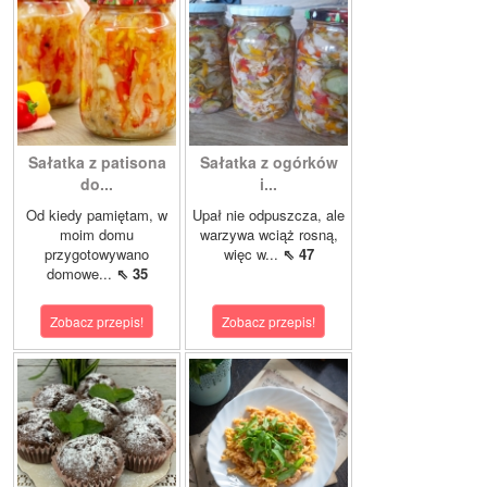
Sałatka z patisona
Sałatka z ogórków
do...
i...
Od kiedy pamiętam, w
Upał nie odpuszcza, ale
moim domu
warzywa wciąż rosną,
przygotowywano
więc w...
⇖ 47
domowe...
⇖ 35
Zobacz przepis!
Zobacz przepis!