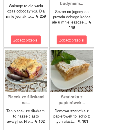
budyniem...
Wakacje to dla wielu
czas odpoczynku. Dla
Sezon na jagody co
mnie jednak to...
⇖ 259
prawda dobiega końca
ale u mnie jeszcze...
⇖
148
Zobacz przepis!
Zobacz przepis!
Placek ze śliwkami
Szarlotka z
na...
papierówek...
Ten placek ze śliwkami
Domowa szarlotka z
to nasze ciasto
papierówek to jedno z
awaryjne. Nie...
⇖ 102
tych ciast,...
⇖ 101