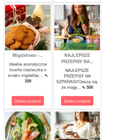
Migdałowo -...
NAJLEPSZE
PRZEPISY NA...
Idealne aromatyczne
kruche ciasteczka o
NAJLEPSZE
smaku migdałów,...
⇖
PRZEPISY NA
359
SZPARAGI!Cieszę się,
że mogę...
⇖ 500
Zobacz przepis!
Zobacz przepis!