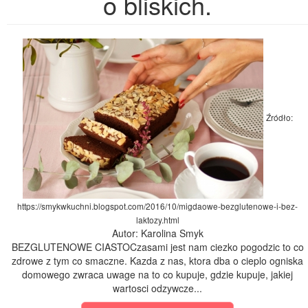
o bliskich.
Źródło:
https://smykwkuchni.blogspot.com/2016/10/migdaowe-bezglutenowe-i-bez-
laktozy.html
Autor: Karolina Smyk
BEZGLUTENOWE CIASTOCzasami jest nam ciezko pogodzic to co
zdrowe z tym co smaczne. Kazda z nas, ktora dba o cieplo ogniska
domowego zwraca uwage na to co kupuje, gdzie kupuje, jakiej
wartosci odzywcze...