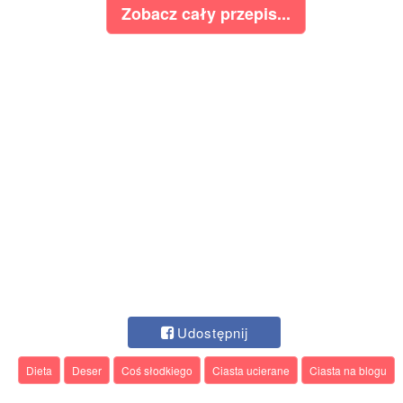
Zobacz cały przepis...
Udostępnij
Dieta
Deser
Coś słodkiego
Ciasta ucierane
Ciasta na blogu