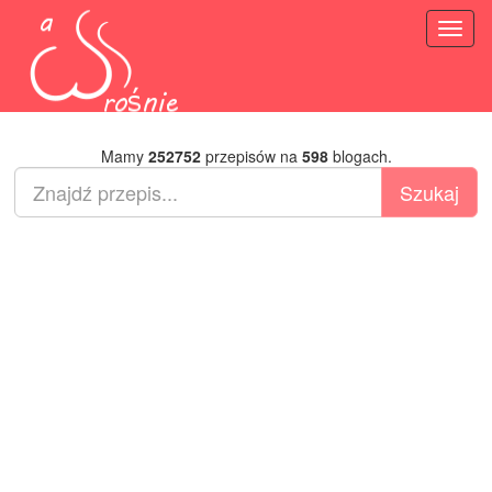
Toggl
naviga
Mamy
252752
przepisów na
598
blogach.