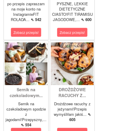
po przepis zapraszam
PYSZNE, LEKKIE
na moje konto na
DIETETYCZNE
InstagramieFIT
CIASTO!FIT TIRAMISU
ROLADA...
⇖ 542
JAGODOWE,...
⇖ 600
Zobacz przepis!
Zobacz przepis!
Sernik na
DROŻDŻOWE
czekoladowym...
RACUCHY Z...
Sernik na
Drożdżowe racuchy z
czekoladowym spodzie
jeżynami!Przepis
z
wymyśliłam jakiś...
⇖
jagodami!Przepyszny,...
605
⇖ 554