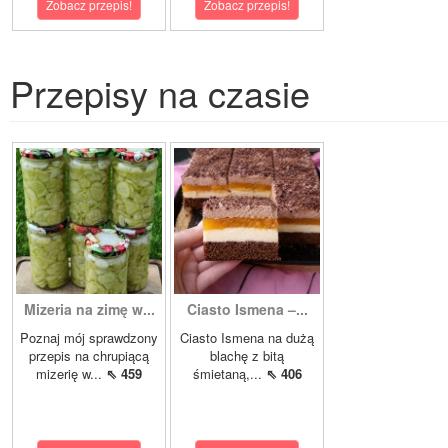
Zobacz przepis!
Zobacz przepis!
Przepisy na czasie
Mizeria na zimę w...
Ciasto Ismena –...
Poznaj mój sprawdzony
Ciasto Ismena na dużą
przepis na chrupiącą
blachę z bitą
mizerię w...
⇖ 459
śmietaną,...
⇖ 406