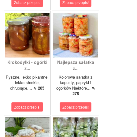
Zobacz przepis!
Zobacz przepis!
Krokodylki - ogórki
Najlepsza sałatka
z...
z...
Pyszne, lekko pikantne,
Kolorowa sałatka z
lekko słodkie,
kapusty, papryki i
chrupiące,...
⇖ 285
ogórków Niektóre...
⇖
278
Zobacz przepis!
Zobacz przepis!