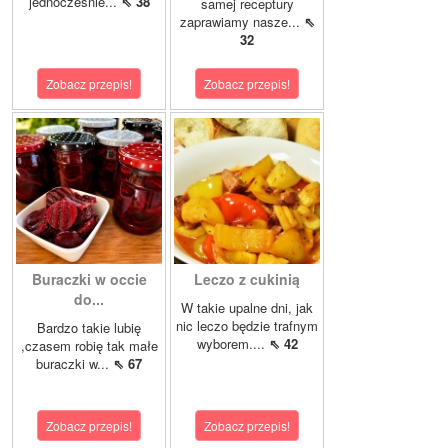
jednocześnie...
⇖ 38
samej receptury
zaprawiamy nasze...
⇖
32
Zobacz przepis!
Zobacz przepis!
Buraczki w occie
Leczo z cukinią
do...
W takie upalne dni, jak
nic leczo będzie trafnym
Bardzo takie lubię
wyborem....
⇖ 42
,czasem robię tak małe
buraczki w...
⇖ 67
Zobacz przepis!
Zobacz przepis!