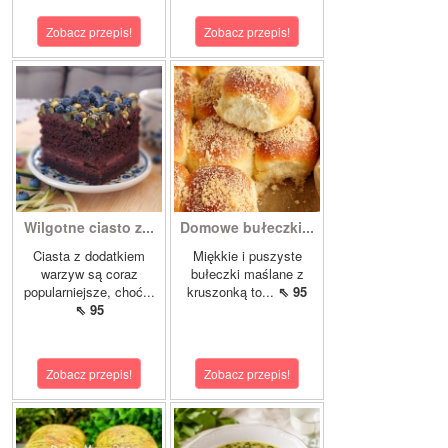
Zobacz przepis!
Zobacz przepis!
Wilgotne ciasto z...
Domowe bułeczki...
Ciasta z dodatkiem
Miękkie i puszyste
warzyw są coraz
bułeczki maślane z
popularniejsze, choć...
kruszonką to...
⇖ 95
⇖ 95
Zobacz przepis!
Zobacz przepis!