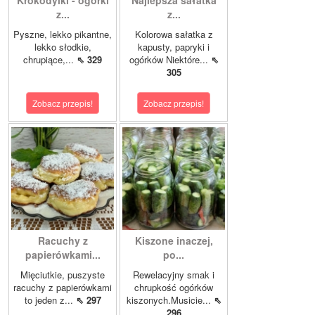
Krokodylki - ogórki
Najlepsza sałatka
z...
z...
Pyszne, lekko pikantne,
Kolorowa sałatka z
lekko słodkie,
kapusty, papryki i
chrupiące,...
⇖ 329
ogórków Niektóre...
⇖
305
Zobacz przepis!
Zobacz przepis!
Racuchy z
Kiszone inaczej,
papierówkami...
po...
Mięciutkie, puszyste
Rewelacyjny smak i
racuchy z papierówkami
chrupkość ogórków
to jeden z...
⇖ 297
kiszonych.Musicie...
⇖
296