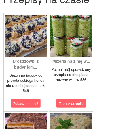
Drożdżówki z
Mizeria na zimę w...
budyniem...
Poznaj mój sprawdzony
przepis na chrupiącą
Sezon na jagody co
mizerię w...
⇖ 536
prawda dobiega końca
ale u mnie jeszcze...
⇖
546
Zobacz przepis!
Zobacz przepis!