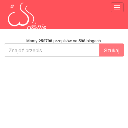
Toggl
naviga
Mamy
252798
przepisów na
598
blogach.