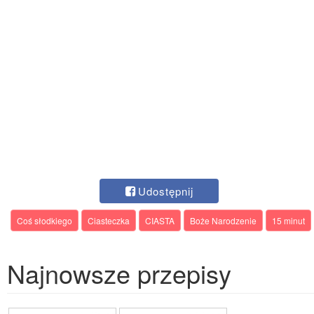
Udostępnij
Coś słodkiego
Ciasteczka
CIASTA
Boże Narodzenie
15 minut
Najnowsze przepisy