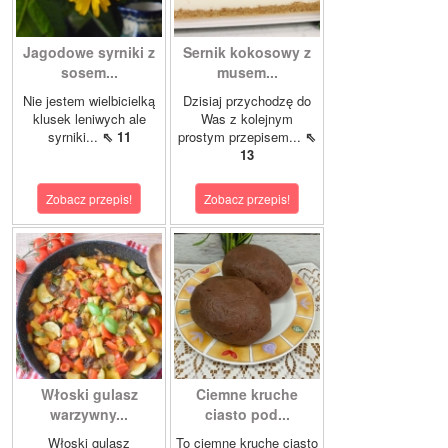
Jagodowe syrniki z
Sernik kokosowy z
sosem...
musem...
Nie jestem wielbicielką
Dzisiaj przychodzę do
klusek leniwych ale
Was z kolejnym
syrniki...
⇖ 11
prostym przepisem...
⇖
13
Zobacz przepis!
Zobacz przepis!
Włoski gulasz
Ciemne kruche
warzywny...
ciasto pod...
Włoski gulasz
To ciemne kruche ciasto