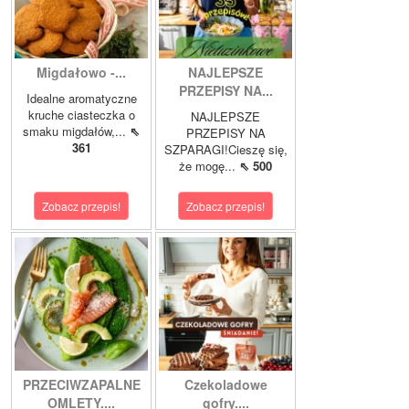
Migdałowo -...
NAJLEPSZE
PRZEPISY NA...
Idealne aromatyczne
kruche ciasteczka o
NAJLEPSZE
smaku migdałów,...
⇖
PRZEPISY NA
361
SZPARAGI!Cieszę się,
że mogę...
⇖ 500
Zobacz przepis!
Zobacz przepis!
PRZECIWZAPALNE
Czekoladowe
OMLETY....
gofry....