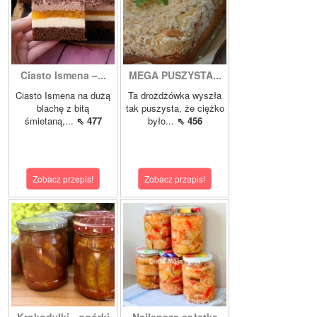
Ciasto Ismena –...
MEGA PUSZYSTA...
Ciasto Ismena na dużą
Ta drożdżówka wyszła
blachę z bitą
tak puszysta, że ciężko
śmietaną,...
⇖ 477
było...
⇖ 456
Zobacz przepis!
Zobacz przepis!