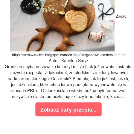
Źródło:
https://smykwkuchni.blogspot.com/2019/12/migdaowe-ciasteczka.html
Autor: Karolina Smyk
Grudzień chyba od zawsze kojarzył mi się i tak już pewnie zostanie,
z czystą rozpustą. Z łakociami, ze słodkim i ze zdecydowanym
nadmiarem słodkiego. Co zrobić? A no nic, tak to już jest, jak się
jest dzieckiem, które choć ledwo pamięta to wychowało się w
czasach PRL-u. O słodkościach wtedy można było pomarzyć,
oczywiście ciasta, bułeczki, pączki czy inne łakocie, każda...
Zobacz cały przepis...