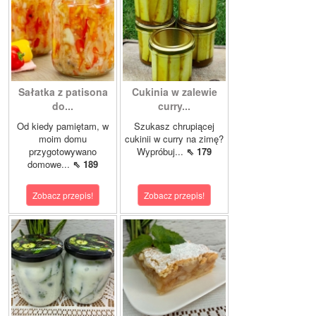
Sałatka z patisona
Cukinia w zalewie
do...
curry...
Od kiedy pamiętam, w
Szukasz chrupiącej
moim domu
cukinii w curry na zimę?
przygotowywano
Wypróbuj...
⇖ 179
domowe...
⇖ 189
Zobacz przepis!
Zobacz przepis!