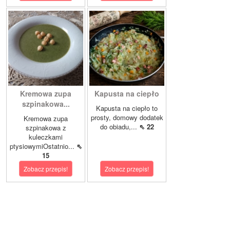
Kremowa zupa
Kapusta na ciepło
szpinakowa...
Kapusta na ciepło to
prosty, domowy dodatek
Kremowa zupa
do obiadu,...
⇖ 22
szpinakowa z
kuleczkami
ptysiowymiOstatnio...
⇖
15
Zobacz przepis!
Zobacz przepis!