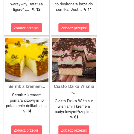
warzywny „ratatuia
to doskonała baza do
ligure” z...
⇖ 12
sernika. Jest...
⇖ 11
Zobacz przepis!
Zobacz przepis!
Sernik z kremem...
Ciasto Dzika Wiśnia
-...
Sernik z kremem
pomarańczowym to
Ciasto Dzika Wiśnia z
połączenie delikatnej,...
wiśniami i kremem
⇖ 14
budyniowymPrzepis...
⇖ 61
Zobacz przepis!
Zobacz przepis!