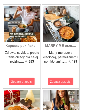
Kapusta pekińska...
MARRY ME orzo,...
Zdrowe, szybkie, proste
Marry me orzo z
i tanie obiady dla całej
cieciorką, parmezanem i
rodziny,...
⇖ 283
pomidorami to...
⇖ 199
Zobacz przepis!
Zobacz przepis!