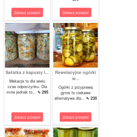
Zobacz przepis!
Zobacz przepis!
Sałatka z kapusty i...
Rewelacyjne ogórki
w...
Wakacje to dla wielu
czas odpoczynku. Dla
Ogórki z przyprawą
mnie jednak to...
⇖ 295
gyros to ciekawa
alternatywa dla...
⇖ 235
Zobacz przepis!
Zobacz przepis!