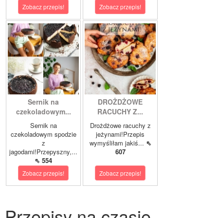
Zobacz przepis!
Zobacz przepis!
Sernik na
DROŻDŻOWE
czekoladowym...
RACUCHY Z...
Sernik na
Drożdżowe racuchy z
czekoladowym spodzie
jeżynami!Przepis
z
wymyśliłam jakiś...
⇖
jagodami!Przepyszny,...
607
⇖ 554
Zobacz przepis!
Zobacz przepis!
Przepisy na czasie