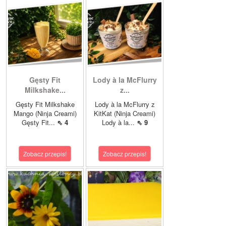
Gęsty Fit
Lody à la McFlurry
Milkshake...
z...
Gęsty Fit Milkshake
Lody à la McFlurry z
Mango (Ninja Creami)
KitKat (Ninja Creami)
Gęsty Fit...
⇖ 4
Lody à la...
⇖ 9
Zobacz przepis!
Zobacz przepis!