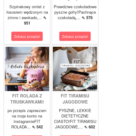
Szpinakowy omlet z
Prawdziwe czekoladowe
łososiem wędzonym na
pyszne gofry!Pachnące
zimno i awokado,...
⇖
czekoladą,...
⇖ 576
951
Zobacz przepis!
Zobacz przepis!
FIT ROLADA Z
FIT TIRAMISU
TRUSKAWKAMI!
JAGODOWE
po przepis zapraszam
PYSZNE, LEKKIE
na moje konto na
DIETETYCZNE
InstagramieFIT
CIASTO!FIT TIRAMISU
ROLADA...
⇖ 542
JAGODOWE,...
⇖ 602