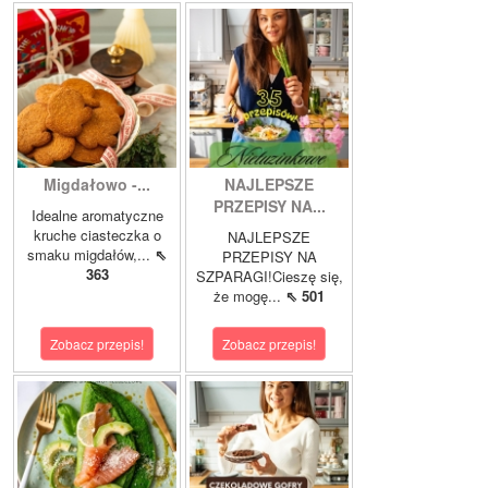
Migdałowo -...
NAJLEPSZE
PRZEPISY NA...
Idealne aromatyczne
kruche ciasteczka o
NAJLEPSZE
smaku migdałów,...
⇖
PRZEPISY NA
363
SZPARAGI!Cieszę się,
że mogę...
⇖ 501
Zobacz przepis!
Zobacz przepis!