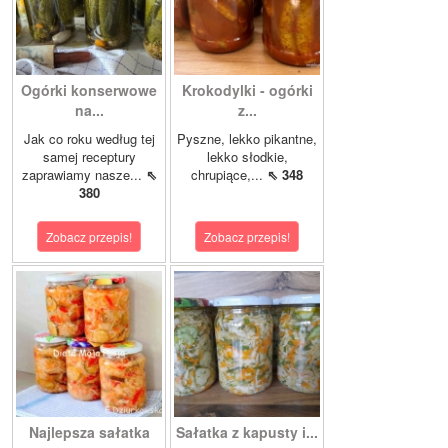
Ogórki konserwowe
Krokodylki - ogórki
na...
z...
Jak co roku według tej
Pyszne, lekko pikantne,
samej receptury
lekko słodkie,
zaprawiamy nasze...
⇖
chrupiące,...
⇖ 348
380
Zobacz przepis!
Zobacz przepis!
Najlepsza sałatka
Sałatka z kapusty i...