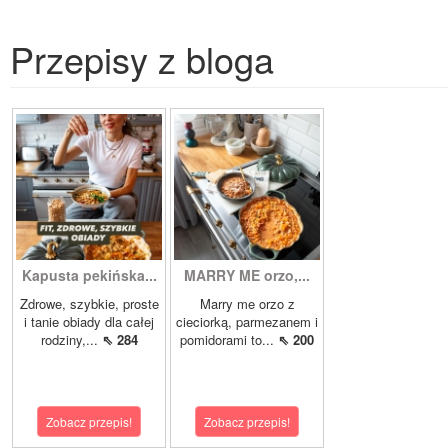
Przepisy z bloga
Kapusta pekińska...
MARRY ME orzo,...
Zdrowe, szybkie, proste
Marry me orzo z
i tanie obiady dla całej
cieciorką, parmezanem i
rodziny,...
⇖ 284
pomidorami to...
⇖ 200
Zobacz przepis!
Zobacz przepis!