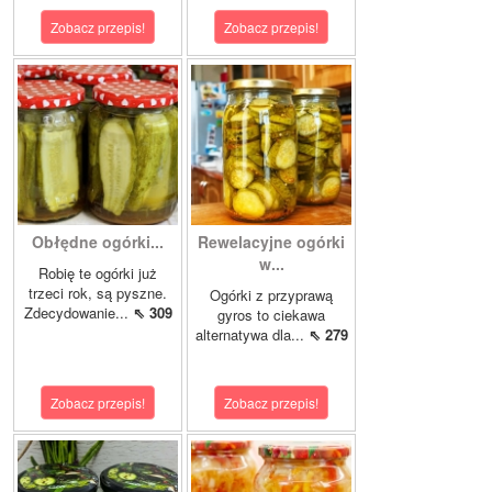
Zobacz przepis!
Zobacz przepis!
Obłędne ogórki...
Rewelacyjne ogórki
w...
Robię te ogórki już
trzeci rok, są pyszne.
Ogórki z przyprawą
Zdecydowanie...
⇖ 309
gyros to ciekawa
alternatywa dla...
⇖ 279
Zobacz przepis!
Zobacz przepis!