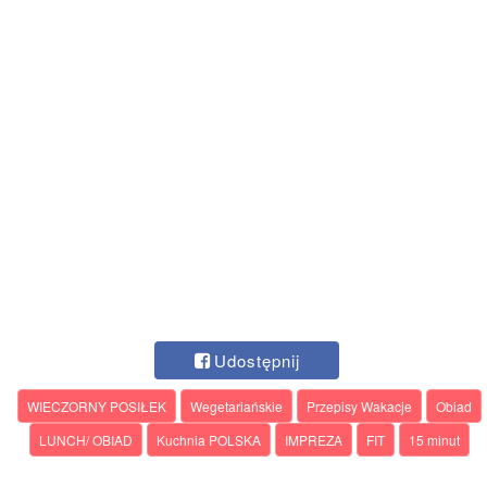
Udostępnij
WIECZORNY POSIŁEK
Wegetariańskie
Przepisy Wakacje
Obiad
LUNCH/ OBIAD
Kuchnia POLSKA
IMPREZA
FIT
15 minut