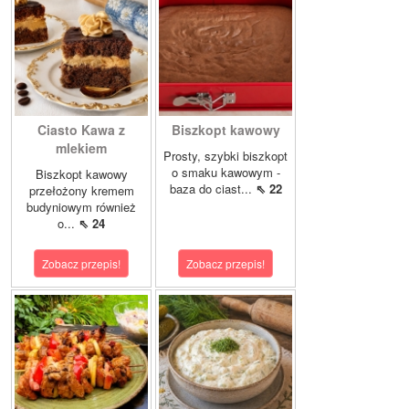
Ciasto Kawa z
Biszkopt kawowy
mlekiem
Prosty, szybki biszkopt
o smaku kawowym -
Biszkopt kawowy
baza do ciast...
⇖ 22
przełożony kremem
budyniowym również
o...
⇖ 24
Zobacz przepis!
Zobacz przepis!