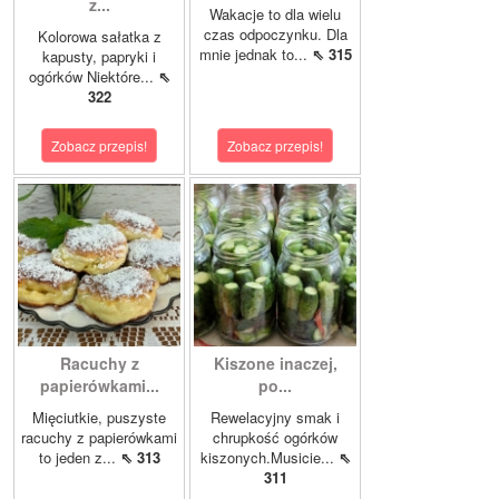
z...
Wakacje to dla wielu
czas odpoczynku. Dla
Kolorowa sałatka z
mnie jednak to...
⇖ 315
kapusty, papryki i
ogórków Niektóre...
⇖
322
Zobacz przepis!
Zobacz przepis!
Racuchy z
Kiszone inaczej,
papierówkami...
po...
Mięciutkie, puszyste
Rewelacyjny smak i
racuchy z papierówkami
chrupkość ogórków
to jeden z...
⇖ 313
kiszonych.Musicie...
⇖
311