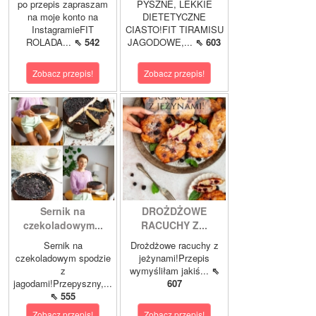
po przepis zapraszam
PYSZNE, LEKKIE
na moje konto na
DIETETYCZNE
InstagramieFIT
CIASTO!FIT TIRAMISU
ROLADA...
⇖ 542
JAGODOWE,...
⇖ 603
Zobacz przepis!
Zobacz przepis!
Sernik na
DROŻDŻOWE
czekoladowym...
RACUCHY Z...
Sernik na
Drożdżowe racuchy z
czekoladowym spodzie
jeżynami!Przepis
z
wymyśliłam jakiś...
⇖
jagodami!Przepyszny,...
607
⇖ 555
Zobacz przepis!
Zobacz przepis!