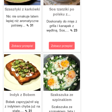
Szaszłyki z karkówki
Sos tzatziki po
polsku z...
Nic nie smakuje latem
lepiej niż aromatyczne
Doskonały do mięs z
potrawy...
⇖ 31
grilla i kanapek z
wędliną. Sos,...
⇖ 23
Zobacz przepis!
Zobacz przepis!
Indyk z Bobem
Szakszuka ze
szpinakiem
Bobek zaprzyjaźnił się
z indykiem chyba już na
Szakszuka ze
stałe....
⇖ 31
szpinakiem, fetą i