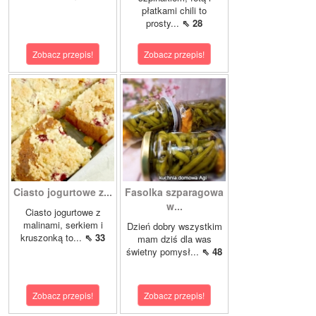
płatkami chili to
prosty...
⇖ 28
Zobacz przepis!
Zobacz przepis!
Ciasto jogurtowe z...
Fasolka szparagowa
w...
Ciasto jogurtowe z
malinami, serkiem i
Dzień dobry wszystkim
kruszonką to...
⇖ 33
mam dziś dla was
świetny pomysł...
⇖ 48
Zobacz przepis!
Zobacz przepis!