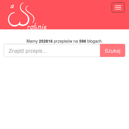
Toggl
naviga
Mamy
252816
przepisów na
598
blogach.