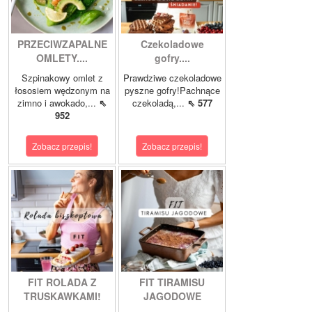
PRZECIWZAPALNE
Czekoladowe
OMLETY....
gofry....
Szpinakowy omlet z
Prawdziwe czekoladowe
łososiem wędzonym na
pyszne gofry!Pachnące
zimno i awokado,...
⇖
czekoladą,...
⇖ 577
952
Zobacz przepis!
Zobacz przepis!
FIT ROLADA Z
FIT TIRAMISU
TRUSKAWKAMI!
JAGODOWE