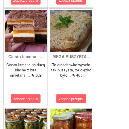
Zobacz przepis!
Zobacz przepis!
Ciasto Ismena –...
MEGA PUSZYSTA...
Ciasto Ismena na dużą
Ta drożdżówka wyszła
blachę z bitą
tak puszysta, że ciężko
śmietaną,...
⇖ 502
było...
⇖ 485
Zobacz przepis!
Zobacz przepis!