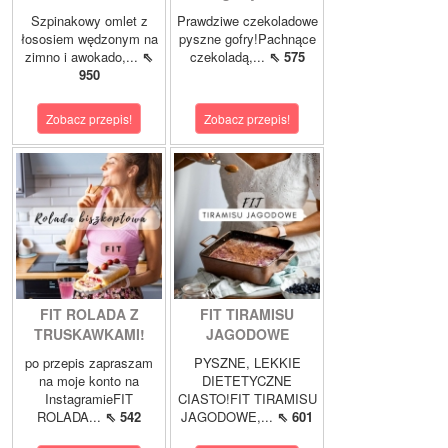
Szpinakowy omlet z
Prawdziwe czekoladowe
łososiem wędzonym na
pyszne gofry!Pachnące
zimno i awokado,...
⇖
czekoladą,...
⇖ 575
950
Zobacz przepis!
Zobacz przepis!
FIT ROLADA Z
FIT TIRAMISU
TRUSKAWKAMI!
JAGODOWE
po przepis zapraszam
PYSZNE, LEKKIE
na moje konto na
DIETETYCZNE
InstagramieFIT
CIASTO!FIT TIRAMISU
ROLADA...
⇖ 542
JAGODOWE,...
⇖ 601