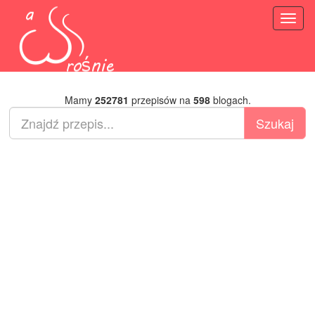
Toggl
naviga
Mamy
252781
przepisów na
598
blogach.