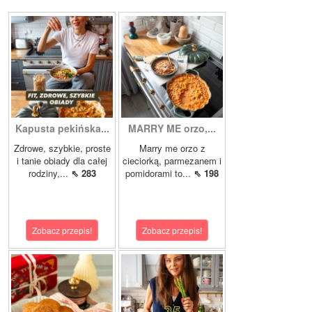
Kapusta pekińska...
MARRY ME orzo,...
Zdrowe, szybkie, proste
Marry me orzo z
i tanie obiady dla całej
cieciorką, parmezanem i
rodziny,...
⇖ 283
pomidorami to...
⇖ 198
Zobacz przepis!
Zobacz przepis!