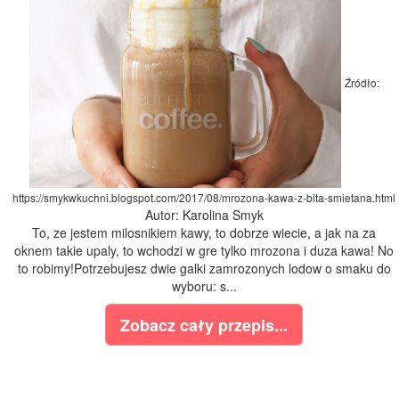
Źródło:
https://smykwkuchni.blogspot.com/2017/08/mrozona-kawa-z-bita-smietana.html
Autor: Karolina Smyk
To, ze jestem milosnikiem kawy, to dobrze wiecie, a jak na za
oknem takie upaly, to wchodzi w gre tylko mrozona i duza kawa! No
to robimy!Potrzebujesz dwie galki zamrozonych lodow o smaku do
wyboru: s...
Zobacz cały przepis...