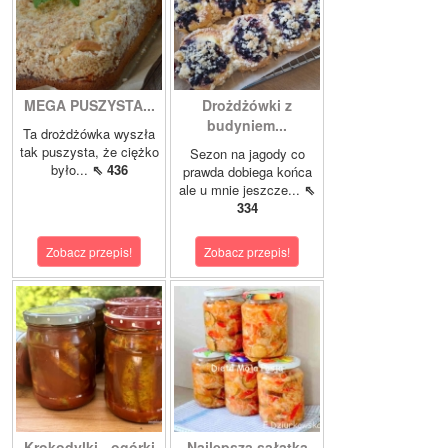
MEGA PUSZYSTA...
Drożdżówki z
budyniem...
Ta drożdżówka wyszła
tak puszysta, że ciężko
Sezon na jagody co
było...
⇖ 436
prawda dobiega końca
ale u mnie jeszcze...
⇖
334
Zobacz przepis!
Zobacz przepis!
Krokodylki - ogórki
Najlepsza sałatka