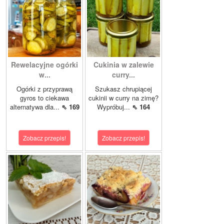
Rewelacyjne ogórki
Cukinia w zalewie
w...
curry...
Ogórki z przyprawą
Szukasz chrupiącej
gyros to ciekawa
cukinii w curry na zimę?
alternatywa dla...
⇖ 169
Wypróbuj...
⇖ 164
Zobacz przepis!
Zobacz przepis!