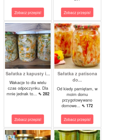
Zobacz przepis!
Zobacz przepis!
Sałatka z kapusty i...
Sałatka z patisona
do...
Wakacje to dla wielu
czas odpoczynku. Dla
Od kiedy pamiętam, w
mnie jednak to...
⇖ 282
moim domu
przygotowywano
domowe...
⇖ 172
Zobacz przepis!
Zobacz przepis!