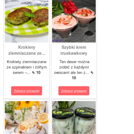
Krokiety
Szybki krem
ziemniaczane ze...
truskawkowy
Krokiety ziemniaczane
Ten deser można
ze szpinakiem i żółtym
zrobić z każdymi
serem –...
⇖ 10
owocami ale ten z...
⇖
10
Zobacz przepis!
Zobacz przepis!