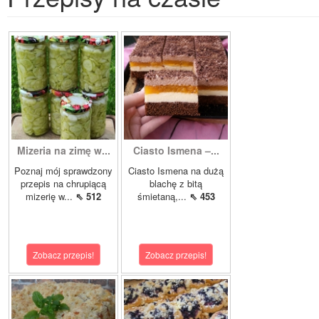
Mizeria na zimę w...
Ciasto Ismena –...
Poznaj mój sprawdzony
Ciasto Ismena na dużą
przepis na chrupiącą
blachę z bitą
mizerię w...
⇖ 512
śmietaną,...
⇖ 453
Zobacz przepis!
Zobacz przepis!