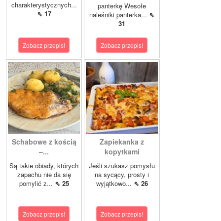
charakterystycznych...
panterkę Wesołe
⇖ 17
naleśniki panterka...
⇖
31
Zobacz przepis!
Zobacz przepis!
Schabowe z kością
Zapiekanka z
–...
kopytkami
Są takie obiady, których
Jeśli szukasz pomysłu
zapachu nie da się
na sycący, prosty i
pomylić z...
⇖ 25
wyjątkowo...
⇖ 26
Zobacz przepis!
Zobacz przepis!