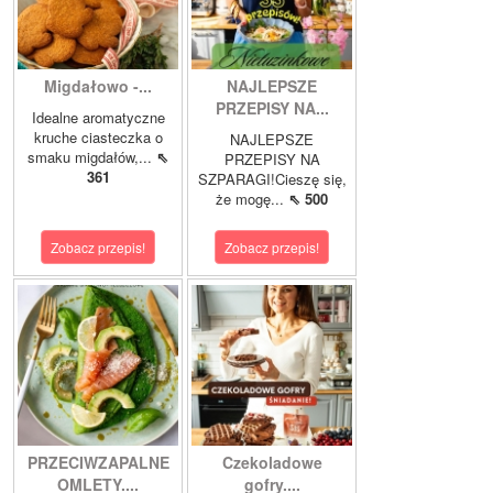
Migdałowo -...
NAJLEPSZE
PRZEPISY NA...
Idealne aromatyczne
kruche ciasteczka o
NAJLEPSZE
smaku migdałów,...
⇖
PRZEPISY NA
361
SZPARAGI!Cieszę się,
że mogę...
⇖ 500
Zobacz przepis!
Zobacz przepis!
PRZECIWZAPALNE
Czekoladowe
OMLETY....
gofry....