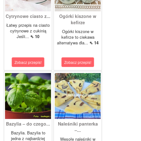
Cytrynowe ciasto z...
Ogórki kiszone w
kefirze
Łatwy przepis na ciasto
cytrynowe z cukinią
Ogórki kiszone w
Jeśli...
⇖ 10
kefirze to ciekawa
alternatywa dla...
⇖ 14
Zobacz przepis!
Zobacz przepis!
Bazylia – do czego...
Naleśniki panterka
–...
Bazylia. Bazylia to
jedna z najbardziej
Wesołe naleśniki w