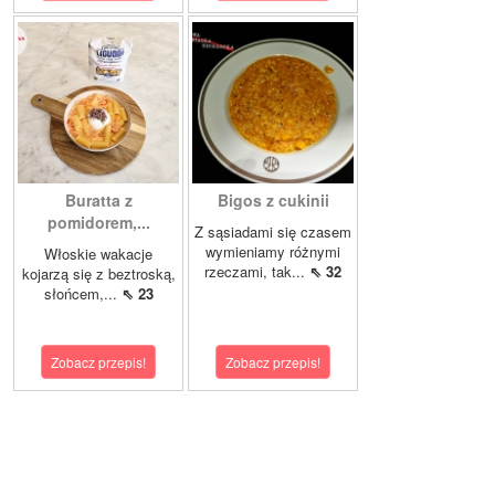
Buratta z
Bigos z cukinii
pomidorem,...
Z sąsiadami się czasem
wymieniamy różnymi
Włoskie wakacje
rzeczami, tak...
⇖ 32
kojarzą się z beztroską,
słońcem,...
⇖ 23
Zobacz przepis!
Zobacz przepis!