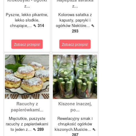
z...
z...
Pyszne, lekko pikantne,
Kolorowa sałatka z
lekko słodkie,
kapusty, papryki i
chrupiące,...
⇖ 314
ogórków Niektóre...
⇖
293
Zobacz przepis!
Zobacz przepis!
Racuchy z
Kiszone inaczej,
papierówkami...
po...
Mięciutkie, puszyste
Rewelacyjny smak i
racuchy z papierówkami
chrupkość ogórków
to jeden z...
⇖ 289
kiszonych.Musicie...
⇖
287