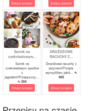
Zobacz przepis!
Zobacz przepis!
Sernik na
DROŻDŻOWE
czekoladowym...
RACUCHY Z...
Sernik na
Drożdżowe racuchy z
czekoladowym spodzie
jeżynami!Przepis
z
wymyśliłam jakiś...
⇖
jagodami!Przepyszny,...
605
⇖ 554
Zobacz przepis!
Zobacz przepis!
Przepisy na czasie