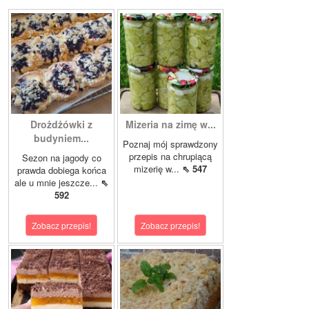
Drożdżówki z
Mizeria na zimę w...
budyniem...
Poznaj mój sprawdzony
przepis na chrupiącą
Sezon na jagody co
mizerię w...
⇖ 547
prawda dobiega końca
ale u mnie jeszcze...
⇖
592
Zobacz przepis!
Zobacz przepis!