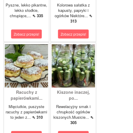
Pyszne, lekko pikantne,
Kolorowa sałatka z
lekko słodkie,
kapusty, papryki i
chrupiące,...
⇖ 335
ogórków Niektóre...
⇖
313
Zobacz przepis!
Zobacz przepis!
Racuchy z
Kiszone inaczej,
papierówkami...
po...
Mięciutkie, puszyste
Rewelacyjny smak i
racuchy z papierówkami
chrupkość ogórków
to jeden z...
⇖ 310
kiszonych.Musicie...
⇖
305