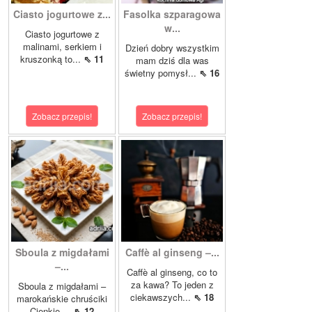
Ciasto jogurtowe z...
Fasolka szparagowa
w...
Ciasto jogurtowe z
malinami, serkiem i
Dzień dobry wszystkim
kruszonką to...
⇖ 11
mam dziś dla was
świetny pomysł...
⇖ 16
Zobacz przepis!
Zobacz przepis!
Sboula z migdałami
Caffè al ginseng –...
–...
Caffè al ginseng, co to
za kawa? To jeden z
Sboula z migdałami –
ciekawszych...
⇖ 18
marokańskie chruściki
Cienkie,...
⇖ 12