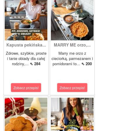
Kapusta pekińska...
MARRY ME orzo,...
Zdrowe, szybkie, proste
Marry me orzo z
i tanie obiady dla całej
cieciorką, parmezanem i
rodziny,...
⇖ 284
pomidorami to...
⇖ 200
Zobacz przepis!
Zobacz przepis!