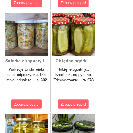
Zobacz przepis!
Zobacz przepis!
Sałatka z kapusty i...
Obłędne ogórki...
Wakacje to dla wielu
Robię te ogórki już
czas odpoczynku. Dla
trzeci rok, są pyszne.
mnie jednak to...
⇖ 302
Zdecydowanie...
⇖ 278
Zobacz przepis!
Zobacz przepis!