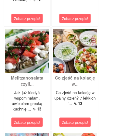
Zobacz przepis!
Zobacz przepis!
Melitzanosalata
Co zjeść na kolację
czyli...
w...
Jak już kiedyś
Co zjeść na kolację w
wspominałam,
upalny dzień? 7 lekkich
uwielbiam grecką
i...
⇖ 13
kuchnię....
⇖ 13
Zobacz przepis!
Zobacz przepis!