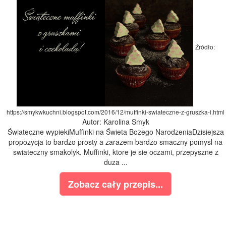
Źródło:
https://smykwkuchni.blogspot.com/2016/12/muffinki-swiateczne-z-gruszka-i.html
Autor: Karolina Smyk
Świateczne wypiekiMuffinki na Świeta Bozego NarodzeniaDzisiejsza
propozycja to bardzo prosty a zarazem bardzo smaczny pomysl na
swiateczny smakolyk. Muffinki, ktore je sie oczami, przepyszne z
duza ...
Zobacz cały przepis...