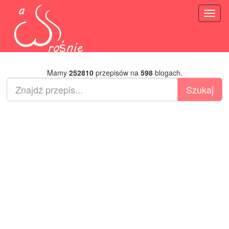
Toggl
naviga
Mamy
252810
przepisów na
598
blogach.