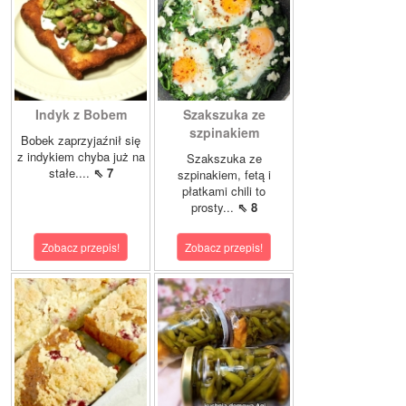
Indyk z Bobem
Szakszuka ze
szpinakiem
Bobek zaprzyjaźnił się
z indykiem chyba już na
Szakszuka ze
stałe....
⇖ 7
szpinakiem, fetą i
płatkami chili to
prosty...
⇖ 8
Zobacz przepis!
Zobacz przepis!