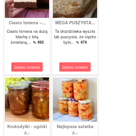
Ciasto Ismena –...
MEGA PUSZYSTA...
Ciasto Ismena na dużą
Ta drożdżówka wyszła
blachę z bitą
tak puszysta, że ciężko
śmietaną,...
⇖ 493
było...
⇖ 474
Zobacz przepis!
Zobacz przepis!
Krokodylki - ogórki
Najlepsza sałatka
z...
z...