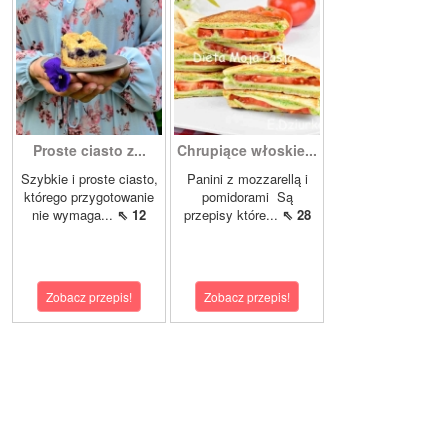
Proste ciasto z...
Chrupiące włoskie...
Szybkie i proste ciasto,
Panini z mozzarellą i
którego przygotowanie
pomidorami Są
nie wymaga...
⇖ 12
przepisy które...
⇖ 28
Zobacz przepis!
Zobacz przepis!