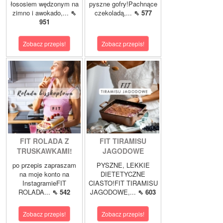
łososiem wędzonym na
pyszne gofry!Pachnące
zimno i awokado,...
⇖
czekoladą,...
⇖ 577
951
Zobacz przepis!
Zobacz przepis!
FIT ROLADA Z
FIT TIRAMISU
TRUSKAWKAMI!
JAGODOWE
po przepis zapraszam
PYSZNE, LEKKIE
na moje konto na
DIETETYCZNE
InstagramieFIT
CIASTO!FIT TIRAMISU
ROLADA...
⇖ 542
JAGODOWE,...
⇖ 603
Zobacz przepis!
Zobacz przepis!