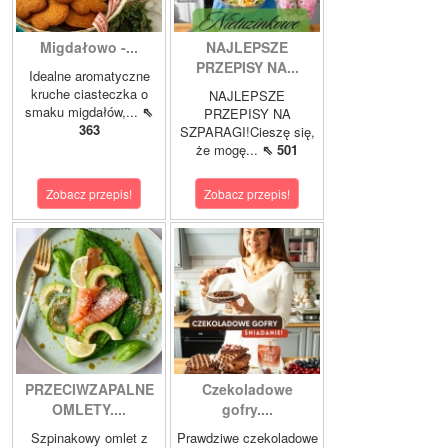
Migdałowo -...
NAJLEPSZE
PRZEPISY NA...
Idealne aromatyczne
kruche ciasteczka o
NAJLEPSZE
smaku migdałów,...
⇖
PRZEPISY NA
363
SZPARAGI!Cieszę się,
że mogę...
⇖ 501
Zobacz przepis!
Zobacz przepis!
PRZECIWZAPALNE
Czekoladowe
OMLETY....
gofry....
Szpinakowy omlet z
Prawdziwe czekoladowe