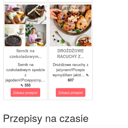
Sernik na
DROŻDŻOWE
czekoladowym...
RACUCHY Z...
Sernik na
Drożdżowe racuchy z
czekoladowym spodzie
jeżynami!Przepis
z
wymyśliłam jakiś...
⇖
jagodami!Przepyszny,...
607
⇖ 555
Zobacz przepis!
Zobacz przepis!
Przepisy na czasie