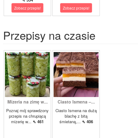
Zobacz przepis!
Zobacz przepis!
Przepisy na czasie
Mizeria na zimę w...
Ciasto Ismena –...
Poznaj mój sprawdzony
Ciasto Ismena na dużą
przepis na chrupiącą
blachę z bitą
mizerię w...
⇖ 461
śmietaną,...
⇖ 406