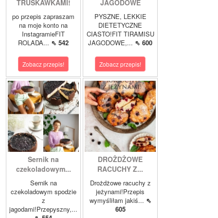
TRUSKAWKAMI!
JAGODOWE
po przepis zapraszam
PYSZNE, LEKKIE
na moje konto na
DIETETYCZNE
InstagramieFIT
CIASTO!FIT TIRAMISU
ROLADA...
⇖ 542
JAGODOWE,...
⇖ 600
Zobacz przepis!
Zobacz przepis!
Sernik na
DROŻDŻOWE
czekoladowym...
RACUCHY Z...
Sernik na
Drożdżowe racuchy z
czekoladowym spodzie
jeżynami!Przepis
z
wymyśliłam jakiś...
⇖
jagodami!Przepyszny,...
605
⇖ 554