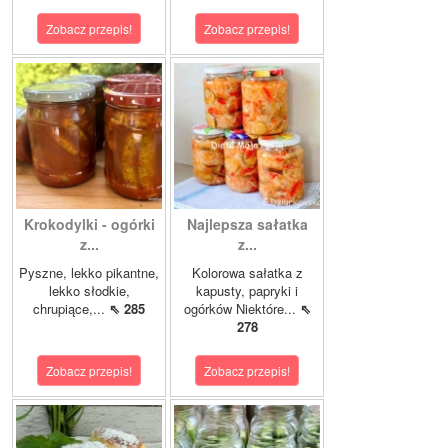
Zobacz przepis!
Zobacz przepis!
Krokodylki - ogórki
Najlepsza sałatka
z...
z...
Pyszne, lekko pikantne,
Kolorowa sałatka z
lekko słodkie,
kapusty, papryki i
chrupiące,...
⇖ 285
ogórków Niektóre...
⇖
278
Zobacz przepis!
Zobacz przepis!