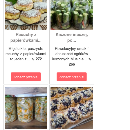
Racuchy z
Kiszone inaczej,
papierówkami...
po...
Mięciutkie, puszyste
Rewelacyjny smak i
racuchy z papierówkami
chrupkość ogórków
to jeden z...
⇖ 272
kiszonych.Musicie...
⇖
266
Zobacz przepis!
Zobacz przepis!