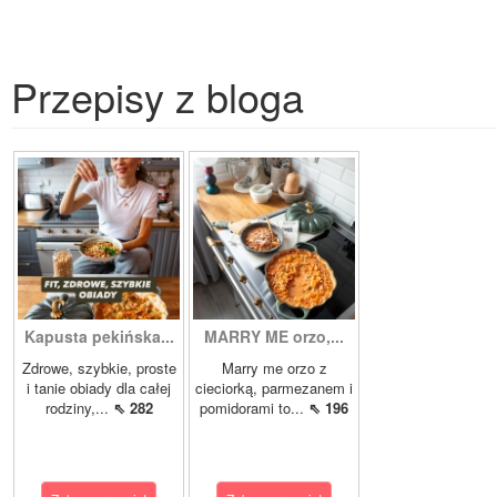
Przepisy z bloga
Kapusta pekińska...
MARRY ME orzo,...
Zdrowe, szybkie, proste
Marry me orzo z
i tanie obiady dla całej
cieciorką, parmezanem i
rodziny,...
⇖ 282
pomidorami to...
⇖ 196