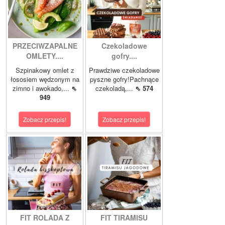
PRZECIWZAPALNE
Czekoladowe
OMLETY....
gofry....
Szpinakowy omlet z
Prawdziwe czekoladowe
łososiem wędzonym na
pyszne gofry!Pachnące
zimno i awokado,...
⇖
czekoladą,...
⇖ 574
949
Zobacz przepis!
Zobacz przepis!
FIT ROLADA Z
FIT TIRAMISU