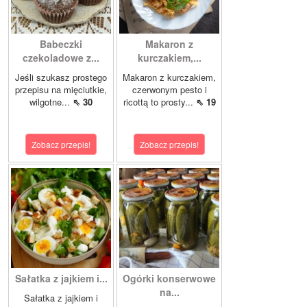
Babeczki
Makaron z
czekoladowe z...
kurczakiem,...
Jeśli szukasz prostego
Makaron z kurczakiem,
przepisu na mięciutkie,
czerwonym pesto i
wilgotne...
⇖ 30
ricottą to prosty...
⇖ 19
Zobacz przepis!
Zobacz przepis!
Sałatka z jajkiem i...
Ogórki konserwowe
na...
Sałatka z jajkiem i