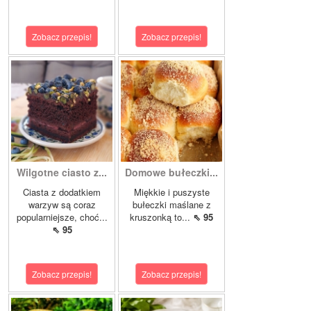
Zobacz przepis!
Zobacz przepis!
Wilgotne ciasto z...
Domowe bułeczki...
Ciasta z dodatkiem
Miękkie i puszyste
warzyw są coraz
bułeczki maślane z
popularniejsze, choć...
kruszonką to...
⇖ 95
⇖ 95
Zobacz przepis!
Zobacz przepis!