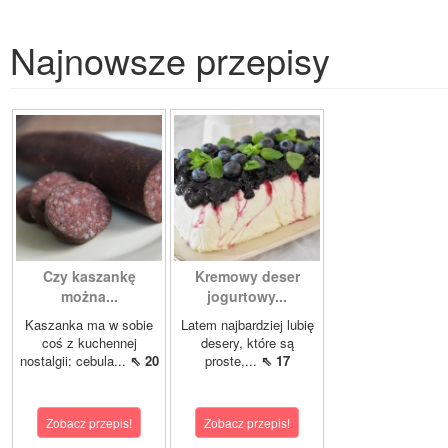
Najnowsze przepisy
Czy kaszankę
Kremowy deser
można...
jogurtowy...
Kaszanka ma w sobie
Latem najbardziej lubię
coś z kuchennej
desery, które są
nostalgii: cebula...
⇖ 20
proste,...
⇖ 17
Zobacz przepis!
Zobacz przepis!