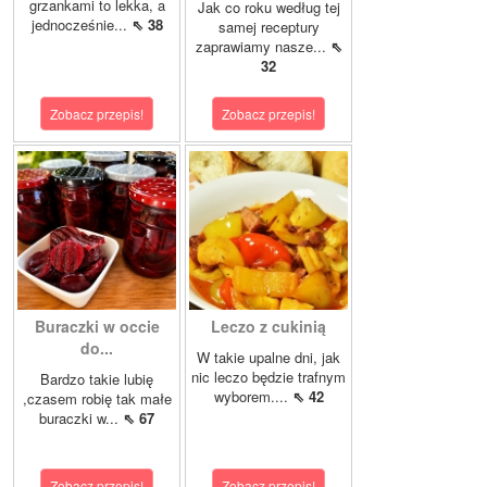
grzankami to lekka, a
Jak co roku według tej
jednocześnie...
⇖ 38
samej receptury
zaprawiamy nasze...
⇖
32
Zobacz przepis!
Zobacz przepis!
Buraczki w occie
Leczo z cukinią
do...
W takie upalne dni, jak
nic leczo będzie trafnym
Bardzo takie lubię
wyborem....
⇖ 42
,czasem robię tak małe
buraczki w...
⇖ 67
Zobacz przepis!
Zobacz przepis!