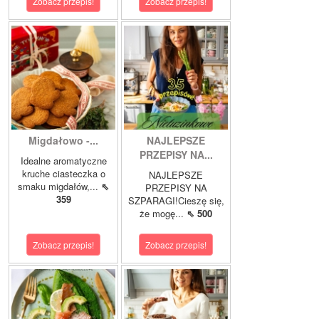
Zobacz przepis!
Zobacz przepis!
Migdałowo -...
NAJLEPSZE
PRZEPISY NA...
Idealne aromatyczne
kruche ciasteczka o
NAJLEPSZE
smaku migdałów,...
⇖
PRZEPISY NA
359
SZPARAGI!Cieszę się,
że mogę...
⇖ 500
Zobacz przepis!
Zobacz przepis!