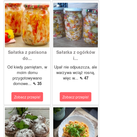
Sałatka z patisona
Sałatka z ogórków
do...
i...
Od kiedy pamiętam, w
Upał nie odpuszcza, ale
moim domu
warzywa wciąż rosną,
przygotowywano
więc w...
⇖ 47
domowe...
⇖ 35
Zobacz przepis!
Zobacz przepis!