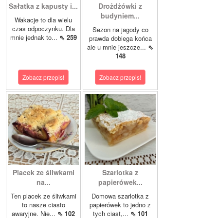
Sałatka z kapusty i...
Drożdżówki z
budyniem...
Wakacje to dla wielu
czas odpoczynku. Dla
Sezon na jagody co
mnie jednak to...
⇖ 259
prawda dobiega końca
ale u mnie jeszcze...
⇖
148
Zobacz przepis!
Zobacz przepis!
Placek ze śliwkami
Szarlotka z
na...
papierówek...
Ten placek ze śliwkami
Domowa szarlotka z
to nasze ciasto
papierówek to jedno z
awaryjne. Nie...
⇖ 102
tych ciast,...
⇖ 101