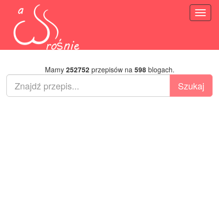
Toggl
naviga
Mamy
252752
przepisów na
598
blogach.