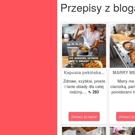
Przepisy z blog
Kapusta pekińska...
MARRY ME 
Zdrowe, szybkie, proste
Marry me 
i tanie obiady dla całej
cieciorką, pa
rodziny,...
⇖ 283
pomidorami t
Zobacz przepis!
Zobacz pr