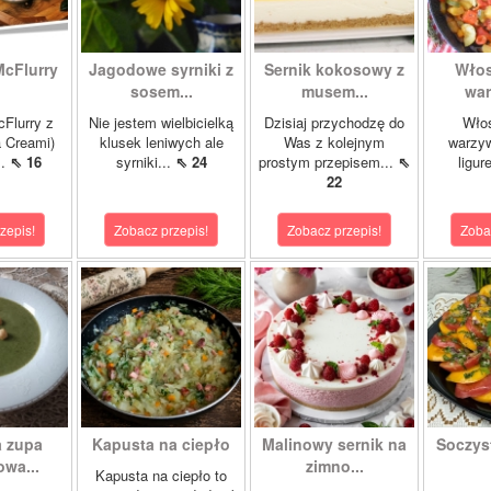
McFlurry
Jagodowe syrniki z
Sernik kokosowy z
Włos
sosem...
musem...
war
cFlurry z
Nie jestem wielbicielką
Dzisiaj przychodzę do
Włos
a Creami)
klusek leniwych ale
Was z kolejnym
warzyw
..
⇖ 16
syrniki...
⇖ 24
prostym przepisem...
⇖
ligur
22
zepis!
Zobacz przepis!
Zobacz przepis!
Zoba
 zupa
Kapusta na ciepło
Malinowy sernik na
Soczys
wa...
zimno...
Kapusta na ciepło to