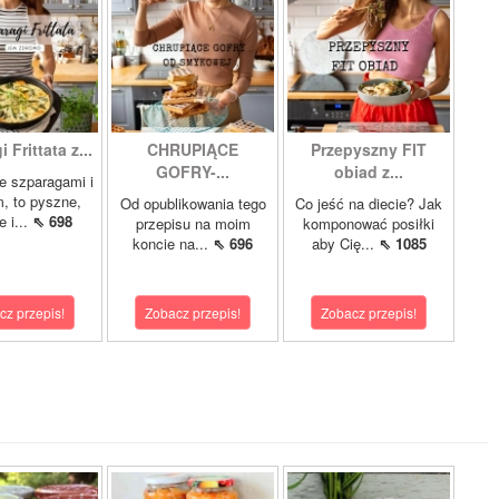
 Frittata z...
CHRUPIĄCE
Przepyszny FIT
GOFRY-...
obiad z...
ze szparagami i
, to pyszne,
Od opublikowania tego
Co jeść na diecie? Jak
 i...
⇖ 698
przepisu na moim
komponować posiłki
koncie na...
⇖ 696
aby Cię...
⇖ 1085
cz przepis!
Zobacz przepis!
Zobacz przepis!