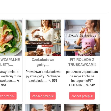
IWZAPALNE
Czekoladowe
FIT ROLADA Z
LETY....
gofry....
TRUSKAWKAMI!
kowy omlet z
Prawdziwe czekoladowe
po przepis zapraszam
m wędzonym na
pyszne gofry!Pachnące
na moje konto na
 awokado,...
⇖
czekoladą,...
⇖ 576
InstagramieFIT
951
ROLADA...
⇖ 542
cz przepis!
Zobacz przepis!
Zobacz przepis!