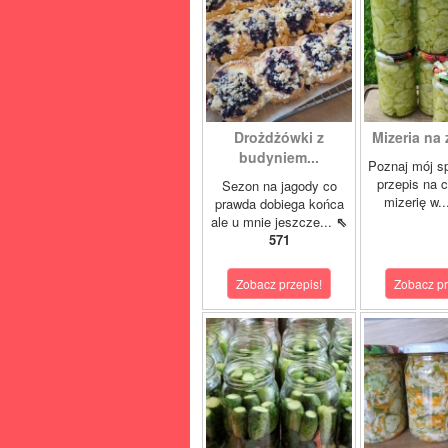
Drożdżówki z
Mizeria na 
budyniem...
Poznaj mój s
przepis na 
Sezon na jagody co
mizerię w.
prawda dobiega końca
ale u mnie jeszcze...
⇖
571
Zobacz przepis!
Zobacz pr