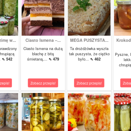
zimę w...
Ciasto Ismena –...
MEGA PUSZYSTA...
Krokody
prawdzony
Ciasto Ismena na dużą
Ta drożdżówka wyszła
chrupiącą
blachę z bitą
tak puszysta, że ciężko
Pyszne, l
..
⇖ 542
śmietaną,...
⇖ 479
było...
⇖ 462
lekk
chrupią
zepis!
Zobacz przepis!
Zobacz przepis!
Zoba