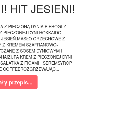
 HIT JESIENI!
A Z PIECZONĄ DYNIĄ!PIEROGI Z
 Z PIECZONEJ DYNI HOKKAIDO.
 JESIEŃ.MASŁO ORZECHOWE Z
Y Z KREMEM SZAFRANOWO-
CZANE Z SOSEM DYNIOWYM I
HA!ZUPA KREM Z PIECZONEJ DYNI
ISAŁATKA Z FIGAMI I SEREMSYROP
CE COFFEEROZGRZEWAJĄC...
ły przepis...