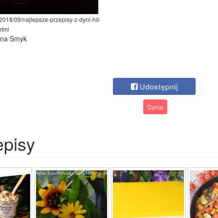
2018/09/najlepsze-przepisy-z-dyni-hit-
html
lina Smyk
Udostępnij
Dynia
episy