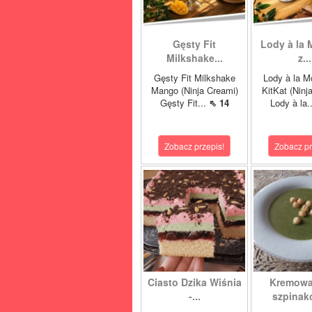
Gęsty Fit
Lody à la 
Milkshake...
z...
Gęsty Fit Milkshake
Lody à la M
Mango (Ninja Creami)
KitKat (Ninj
Gęsty Fit...
⇖ 14
Lody à la.
Zobacz przepis!
Zobacz pr
Ciasto Dzika Wiśnia
Kremowa
-...
szpinako