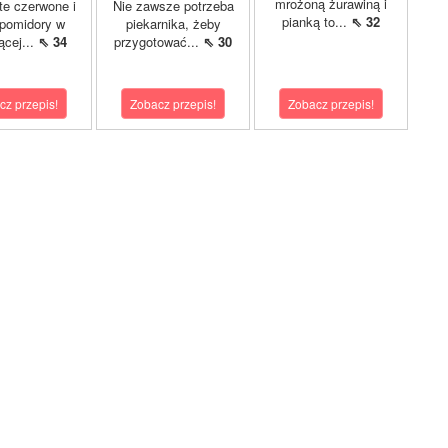
mrożoną żurawiną i
e czerwone i
Nie zawsze potrzeba
pianką to...
⇖ 32
 pomidory w
piekarnika, żeby
ącej...
⇖ 34
przygotować...
⇖ 30
cz przepis!
Zobacz przepis!
Zobacz przepis!