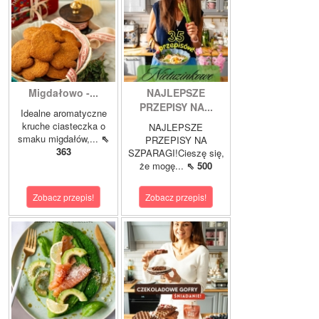
Migdałowo -...
NAJLEPSZE
PRZEPISY NA...
Idealne aromatyczne
kruche ciasteczka o
NAJLEPSZE
smaku migdałów,...
⇖
PRZEPISY NA
363
SZPARAGI!Cieszę się,
że mogę...
⇖ 500
Zobacz przepis!
Zobacz przepis!