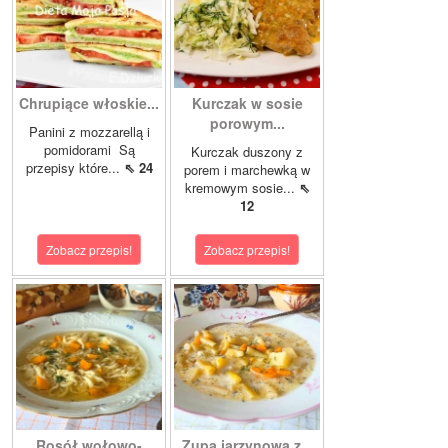
Chrupiące włoskie...
Kurczak w sosie
porowym...
Panini z mozzarellą i
pomidorami Są
Kurczak duszony z
przepisy które...
⇖ 24
porem i marchewką w
kremowym sosie...
⇖
12
Zobacz przepis!
Zobacz przepis!
Rosół wołowo-
Zupa jarzynowa z...