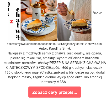
Źródło:
https://smykwkuchni.blogspot.com/2022/01/najlepszy-sernik-z-chawa.html
Autor: Karolina Smyk
Najlepszy z możliwych sernik z chałwą, jest idealny, nie opada,
piecze się równiutko, smakuje wybornie!Polecam każdemu
miłośnikowi serników i chałwy!PRZEPIS NA SERNIK Z CHAŁWĄ NA
CIASTECZKOWYM SPODZIE:spód:- 600 g kruchych ciasteczek-
160 g stopionego masłaCiastka zmiksuj w blenderze na pył, dodaj
stopione masło, zagnieć dłońmi.Wylep spód dużej lub średniej
tortownicy.MASA...
Zobacz cały przepis...