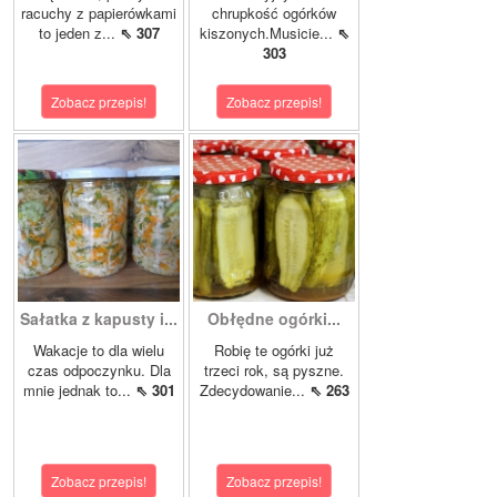
racuchy z papierówkami
chrupkość ogórków
to jeden z...
⇖ 307
kiszonych.Musicie...
⇖
303
Zobacz przepis!
Zobacz przepis!
Sałatka z kapusty i...
Obłędne ogórki...
Wakacje to dla wielu
Robię te ogórki już
czas odpoczynku. Dla
trzeci rok, są pyszne.
mnie jednak to...
⇖ 301
Zdecydowanie...
⇖ 263
Zobacz przepis!
Zobacz przepis!