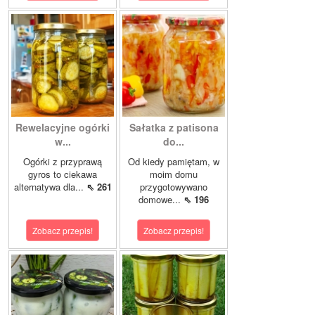
Rewelacyjne ogórki
Sałatka z patisona
w...
do...
Ogórki z przyprawą
Od kiedy pamiętam, w
gyros to ciekawa
moim domu
alternatywa dla...
⇖ 261
przygotowywano
domowe...
⇖ 196
Zobacz przepis!
Zobacz przepis!