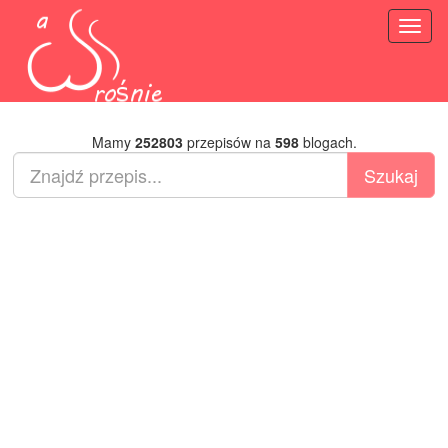
Toggl
naviga
Mamy
252803
przepisów na
598
blogach.