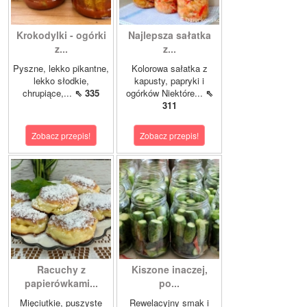
Krokodylki - ogórki
Najlepsza sałatka
z...
z...
Pyszne, lekko pikantne,
Kolorowa sałatka z
lekko słodkie,
kapusty, papryki i
chrupiące,...
⇖ 335
ogórków Niektóre...
⇖
311
Zobacz przepis!
Zobacz przepis!
Racuchy z
Kiszone inaczej,
papierówkami...
po...
Mięciutkie, puszyste
Rewelacyjny smak i