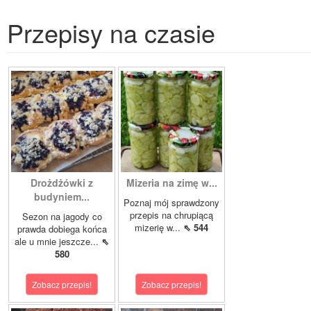
Przepisy na czasie
Drożdżówki z
Mizeria na zimę w...
budyniem...
Poznaj mój sprawdzony
przepis na chrupiącą
Sezon na jagody co
mizerię w...
⇖ 544
prawda dobiega końca
ale u mnie jeszcze...
⇖
580
Zobacz przepis!
Zobacz przepis!