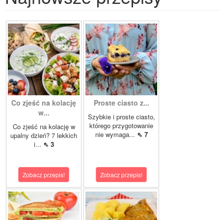
Co zjeść na kolację
Proste ciasto z...
w...
Szybkie i proste ciasto,
którego przygotowanie
Co zjeść na kolację w
nie wymaga...
⇖ 7
upalny dzień? 7 lekkich
i...
⇖ 3
Zobacz przepis!
Zobacz przepis!