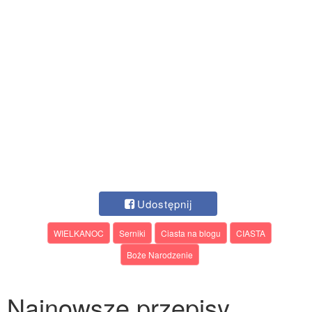
Udostępnij
WIELKANOC
Serniki
Ciasta na blogu
CIASTA
Boże Narodzenie
Najnowsze przepisy