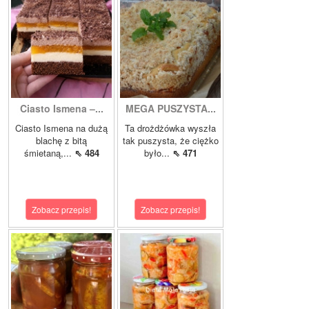
Ciasto Ismena –...
MEGA PUSZYSTA...
Ciasto Ismena na dużą
Ta drożdżówka wyszła
blachę z bitą
tak puszysta, że ciężko
śmietaną,...
⇖ 484
było...
⇖ 471
Zobacz przepis!
Zobacz przepis!