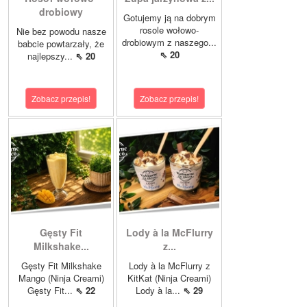
drobiowy
Gotujemy ją na dobrym
rosole wołowo-
Nie bez powodu nasze
drobiowym z naszego...
babcie powtarzały, że
⇖ 20
najlepszy...
⇖ 20
Zobacz przepis!
Zobacz przepis!
Gęsty Fit
Lody à la McFlurry
Milkshake...
z...
Gęsty Fit Milkshake
Lody à la McFlurry z
Mango (Ninja Creami)
KitKat (Ninja Creami)
Gęsty Fit...
⇖ 22
Lody à la...
⇖ 29