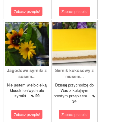
Zobacz przepis!
Zobacz przepis!
Jagodowe syrniki z
Sernik kokosowy z
sosem...
musem...
Nie jestem wielbicielką
Dzisiaj przychodzę do
klusek leniwych ale
Was z kolejnym
syrniki...
⇖ 29
prostym przepisem...
⇖
34
Zobacz przepis!
Zobacz przepis!