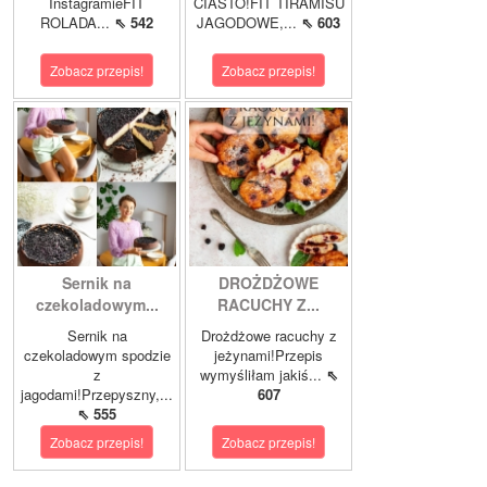
InstagramieFIT
CIASTO!FIT TIRAMISU
ROLADA...
⇖ 542
JAGODOWE,...
⇖ 603
Zobacz przepis!
Zobacz przepis!
Sernik na
DROŻDŻOWE
czekoladowym...
RACUCHY Z...
Sernik na
Drożdżowe racuchy z
czekoladowym spodzie
jeżynami!Przepis
z
wymyśliłam jakiś...
⇖
jagodami!Przepyszny,...
607
⇖ 555
Zobacz przepis!
Zobacz przepis!