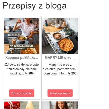
Przepisy z bloga
Kapusta pekińska...
MARRY ME orzo,...
Zdrowe, szybkie, proste
Marry me orzo z
i tanie obiady dla całej
cieciorką, parmezanem i
rodziny,...
⇖ 284
pomidorami to...
⇖ 200
Zobacz przepis!
Zobacz przepis!