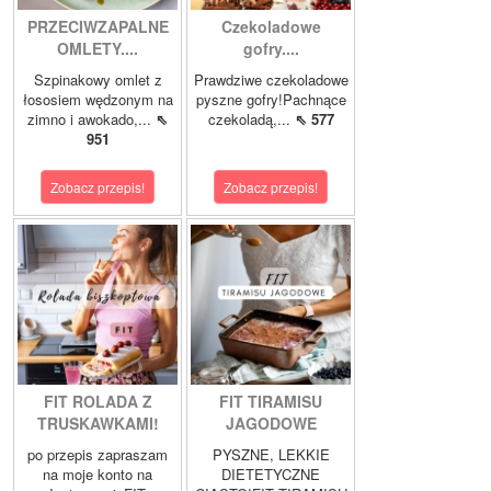
PRZECIWZAPALNE
Czekoladowe
OMLETY....
gofry....
Szpinakowy omlet z
Prawdziwe czekoladowe
łososiem wędzonym na
pyszne gofry!Pachnące
zimno i awokado,...
⇖
czekoladą,...
⇖ 577
951
Zobacz przepis!
Zobacz przepis!
FIT ROLADA Z
FIT TIRAMISU
TRUSKAWKAMI!
JAGODOWE
po przepis zapraszam
PYSZNE, LEKKIE
na moje konto na
DIETETYCZNE