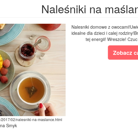
Naleśniki na maśla
Nalesniki domowe z owocami!Uwiel
idealne dla dzieci i calej rodziny
tej energii! Wreszcie! Czu
Zobacz ca
m/2017/02/nalesniki-na-maslance.html
lina Smyk