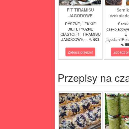
FIT TIRAMISU
Sernik
JAGODOWE
czekolad
PYSZNE, LEKKIE
Sernik
DIETETYCZNE
czekoladowy
CIASTO!FIT TIRAMISU
z
JAGODOWE,...
⇖ 602
jagodami!Prze
⇖ 55
Zobacz przepis!
Zobacz pr
Przepisy na cz