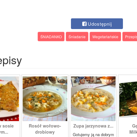
Udostępnij
ŚNIADANKO
Śniadanie
Wegetariańskie
Przepi
episy
w sosie
Rosół wołowo-
Zupa jarzynowa z...
Gę
m...
drobiowy
Mil
Gotujemy ją na dobrym