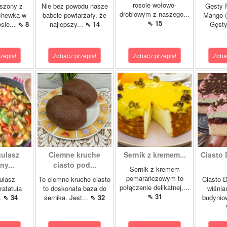
rosole wołowo-
szony z
Nie bez powodu nasze
Gęsty F
drobiowym z naszego...
chewką w
babcie powtarzały, że
Mango (
⇖ 15
sie...
⇖ 8
najlepszy...
⇖ 14
Gęsty
zepis!
Zobacz przepis!
Zobacz przepis!
Zoba
gulasz
Ciemne kruche
Sernik z kremem...
Ciasto 
y...
ciasto pod...
Sernik z kremem
pomarańczowym to
ulasz
To ciemne kruche ciasto
Ciasto D
połączenie delikatnej,...
ratatuia
to doskonała baza do
wiśnia
⇖ 31
..
⇖ 34
sernika. Jest...
⇖ 32
budynio