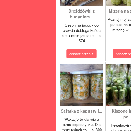
Drożdżówki z
Mizeria na 
budyniem...
Poznaj mój s
przepis na 
Sezon na jagody co
mizerię w.
prawda dobiega końca
ale u mnie jeszcze...
⇖
574
Zobacz przepis!
Zobacz pr
Sałatka z kapusty i...
Kiszone i
po..
Wakacje to dla wielu
czas odpoczynku. Dla
Rewelacyjn
mnie jednak to...
⇖ 300
chrupkość 