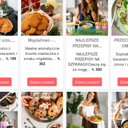
orzo,...
Migdałowo -...
NAJLEPSZE
PRZEC
PRZEPISY NA...
OM
orzo z
Idealne aromatyczne
rmezanem i
kruche ciasteczka o
NAJLEPSZE
Szpina
o...
⇖ 199
smaku migdałów,...
⇖
PRZEPISY NA
łososie
363
SZPARAGI!Cieszę się,
zimno i
że mogę...
⇖ 500
zepis!
Zobacz przepis!
Zobacz przepis!
Zoba