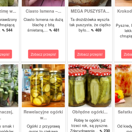
zimę w...
Ciasto Ismena –...
MEGA PUSZYSTA...
Krokody
prawdzony
Ciasto Ismena na dużą
Ta drożdżówka wyszła
chrupiącą
blachę z bitą
tak puszysta, że ciężko
Pyszne, l
..
⇖ 544
śmietaną,...
⇖ 481
było...
⇖ 469
lekk
chrupią
zepis!
Zobacz przepis!
Zobacz przepis!
Zoba
naczej,
Rewelacyjne ogórki
Obłędne ogórki...
Sałatk
.
w...
Robię te ogórki już
trzeci rok, są pyszne.
y smak i
Ogórki z przyprawą
Od kied
Zdecydowanie...
⇖ 230
ogórków
gyros to ciekawa
mo