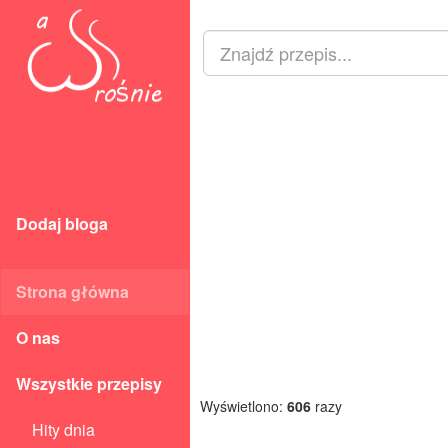
Dodaj bloga
Strona główna
O nas
Wszystkie przepisy
Wyświetlono:
606
razy
Hity dnia