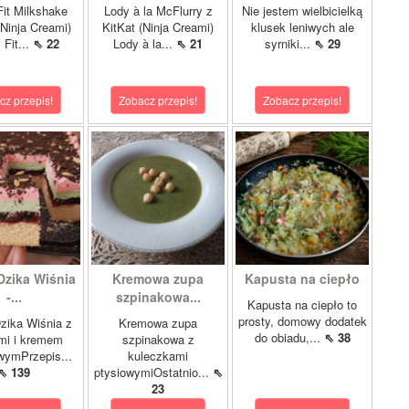
it Milkshake
Lody à la McFlurry z
Nie jestem wielbicielką
Ninja Creami)
KitKat (Ninja Creami)
klusek leniwych ale
 Fit...
⇖ 22
Lody à la...
⇖ 21
syrniki...
⇖ 29
cz przepis!
Zobacz przepis!
Zobacz przepis!
Dzika Wiśnia
Kremowa zupa
Kapusta na ciepło
-...
szpinakowa...
Kapusta na ciepło to
prosty, domowy dodatek
zika Wiśnia z
Kremowa zupa
do obiadu,...
⇖ 38
mi i kremem
szpinakowa z
wymPrzepis...
kuleczkami
⇖ 139
ptysiowymiOstatnio...
⇖
23