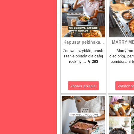
Kapusta pekińska...
MARRY ME 
Zdrowe, szybkie, proste
Marry me 
i tanie obiady dla całej
cieciorką, pa
rodziny,...
⇖ 283
pomidorami t
Zobacz przepis!
Zobacz pr