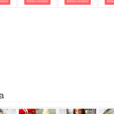
zepis!
Zobacz przepis!
Zobacz przepis!
Zoba
a