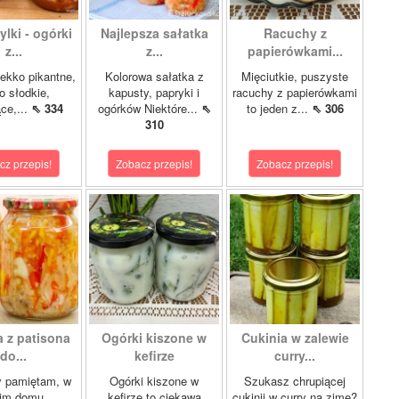
lki - ogórki
Najlepsza sałatka
Racuchy z
z...
z...
papierówkami...
ekko pikantne,
Kolorowa sałatka z
Mięciutkie, puszyste
o słodkie,
kapusty, papryki i
racuchy z papierówkami
ce,...
⇖ 334
ogórków Niektóre...
⇖
to jeden z...
⇖ 306
310
cz przepis!
Zobacz przepis!
Zobacz przepis!
a z patisona
Ogórki kiszone w
Cukinia w zalewie
do...
kefirze
curry...
y pamiętam, w
Ogórki kiszone w
Szukasz chrupiącej
im domu
kefirze to ciekawa
cukinii w curry na zimę?