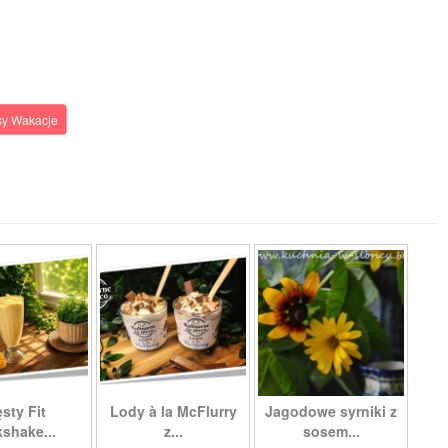
sy Wakacje
sty Fit
Lody à la McFlurry
Jagodowe syrniki z
kshake...
z...
sosem...