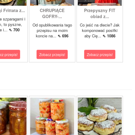
 Frittata z...
CHRUPIĄCE
Przepyszny FIT
GOFRY-...
obiad z...
ze szparagami i
, to pyszne,
Od opublikowania tego
Co jeść na diecie? Jak
 i...
⇖ 700
przepisu na moim
komponować posiłki
koncie na...
⇖ 696
aby Cię...
⇖ 1086
cz przepis!
Zobacz przepis!
Zobacz przepis!