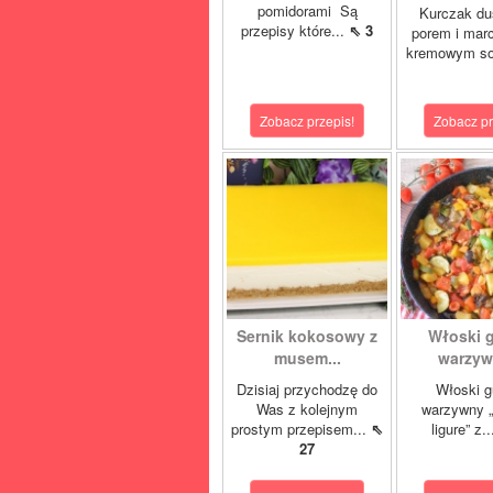
pomidorami Są
Kurczak du
przepisy które...
⇖ 3
porem i mar
kremowym so
Zobacz przepis!
Zobacz pr
Sernik kokosowy z
Włoski 
musem...
warzywn
Dzisiaj przychodzę do
Włoski g
Was z kolejnym
warzywny „
prostym przepisem...
⇖
ligure” z.
27