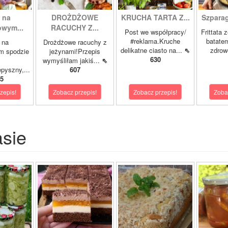
 na
DROŻDŻOWE
KRUCHA TARTA Z...
Szparagi
owym...
RACUCHY Z...
Post we współpracy/
Frittata 
#reklama.Kruche
batatem
 na
Drożdżowe racuchy z
delikatne ciasto na...
⇖
zdrowe
m spodzie
jeżynami!Przepis
630
wymyśliłam jakiś...
⇖
pyszny,...
607
5
zepis!
Zobacz przepis!
Zobacz przepis!
Zoba
asie