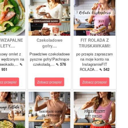
IWZAPALNE
Czekoladowe
FIT ROLADA Z
LETY....
gofry....
TRUSKAWKAMI!
kowy omlet z
Prawdziwe czekoladowe
po przepis zapraszam
m wędzonym na
pyszne gofry!Pachnące
na moje konto na
 awokado,...
⇖
czekoladą,...
⇖ 576
InstagramieFIT
951
ROLADA...
⇖ 542
cz przepis!
Zobacz przepis!
Zobacz przepis!