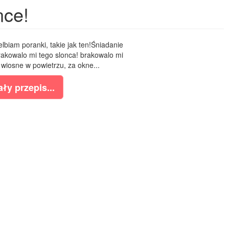
nce!
biam poranki, takie jak ten!Śniadanie
!Brakowalo mi tego slonca! brakowalo mi
c wiosne w powietrzu, za okne...
ły przepis...