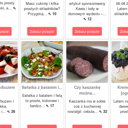
to prosty
Masz cukinię i kilka
artykuł sponsorowany
06.08
ki, a...
⇖
prostych składników?
Kawa i lody w
Latem 
Przygotuj...
⇖ 10
domowym wydaniu –...
składnik
⇖ 12
zepis!
Zobacz przepis!
Zobacz przepis!
Zoba
 arbuzem
Sałatka z batatem i...
Czy kaszankę
Krem
można...
jog
Sałatka z batatem i fetą
to proste, kolorowe i
rbuzem i
Kaszanka ma w sobie
Latem na
bardzo...
⇖ 17
ekka,
coś z kuchennej
deser
 i...
⇖ 26
nostalgii: cebula...
⇖ 32
pros