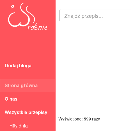
Dodaj bloga
Strona główna
O nas
Wszystkie przepisy
Wyświetlono:
599
razy
Hity dnia