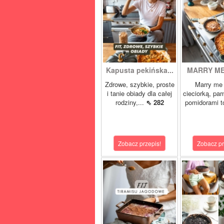
Kapusta pekińska...
MARRY ME 
Zdrowe, szybkie, proste
Marry me 
i tanie obiady dla całej
cieciorką, pa
rodziny,...
⇖ 282
pomidorami t
Zobacz przepis!
Zobacz pr