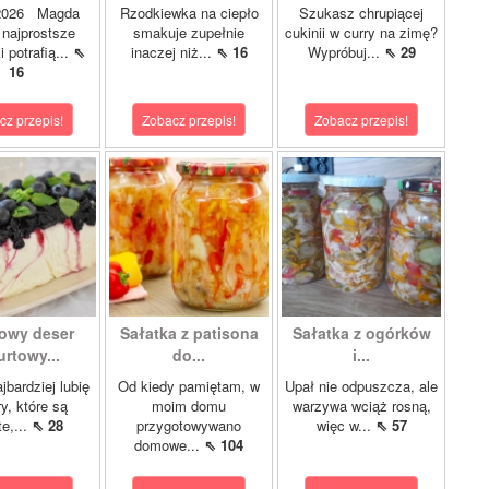
.2026 Magda
Rzodkiewka na ciepło
Szukasz chrupiącej
najprostsze
smakuje zupełnie
cukinii w curry na zimę?
i potrafią...
⇖
inaczej niż...
⇖ 16
Wypróbuj...
⇖ 29
16
cz przepis!
Zobacz przepis!
Zobacz przepis!
owy deser
Sałatka z patisona
Sałatka z ogórków
urtowy...
do...
i...
jbardziej lubię
Od kiedy pamiętam, w
Upał nie odpuszcza, ale
y, które są
moim domu
warzywa wciąż rosną,
te,...
⇖ 28
przygotowywano
więc w...
⇖ 57
domowe...
⇖ 104