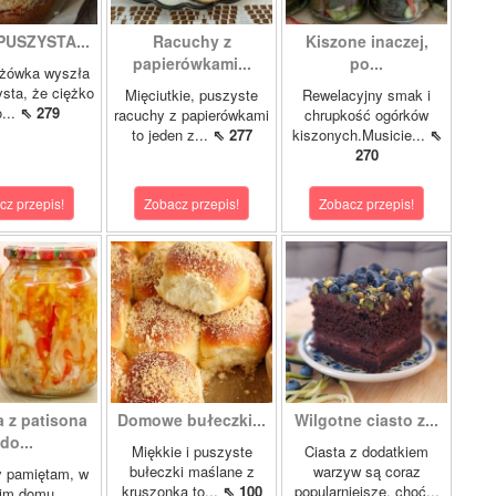
USZYSTA...
Racuchy z
Kiszone inaczej,
papierówkami...
po...
dżówka wyszła
sta, że ciężko
Mięciutkie, puszyste
Rewelacyjny smak i
...
⇖ 279
racuchy z papierówkami
chrupkość ogórków
to jeden z...
⇖ 277
kiszonych.Musicie...
⇖
270
cz przepis!
Zobacz przepis!
Zobacz przepis!
a z patisona
Domowe bułeczki...
Wilgotne ciasto z...
do...
Miękkie i puszyste
Ciasta z dodatkiem
bułeczki maślane z
warzyw są coraz
y pamiętam, w
kruszonką to...
⇖ 100
popularniejsze, choć...
im domu