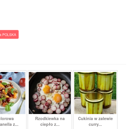
ia POLSKA
lorowa
Rzodkiewka na
Cukinia w zalewie
nella z...
ciepło z...
curry...