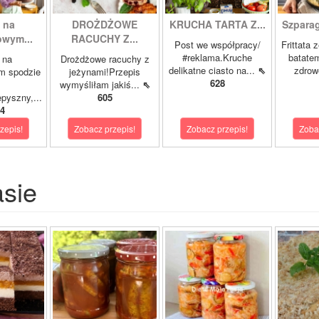
 na
DROŻDŻOWE
KRUCHA TARTA Z...
Szparagi
owym...
RACUCHY Z...
Post we współpracy/
Frittata 
#reklama.Kruche
batatem
 na
Drożdżowe racuchy z
delikatne ciasto na...
⇖
zdrowe
m spodzie
jeżynami!Przepis
628
wymyśliłam jakiś...
⇖
pyszny,...
605
4
zepis!
Zobacz przepis!
Zobacz przepis!
Zoba
asie