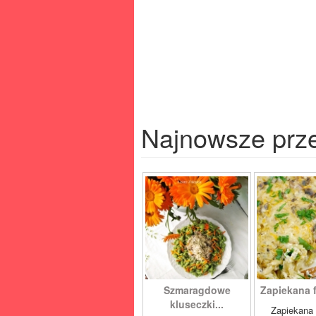
Najnowsze prz
Szmaragdowe
Zapiekana f
kluseczki...
Zapiekana 