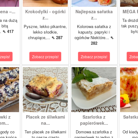
ena –...
Krokodylki - ogórki
Najlepsza sałatka
MEGA P
z...
z...
a na dużą
Ta droż
 bitą
tak puszy
Pyszne, lekko pikantne,
Kolorowa sałatka z
..
⇖ 417
było
lekko słodkie,
kapusty, papryki i
chrupiące,...
⇖ 287
ogórków Niektóre...
⇖
282
zepis!
Zobacz przepis!
Zobacz przepis!
Zoba
wki z
Placek ze śliwkami
Szarlotka z
Sałatk
m...
na...
papierówek...
agody co
Ten placek ze śliwkami
Domowa szarlotka z
Od kied
ega końca
to nasze ciasto
papierówek to jedno z
mo