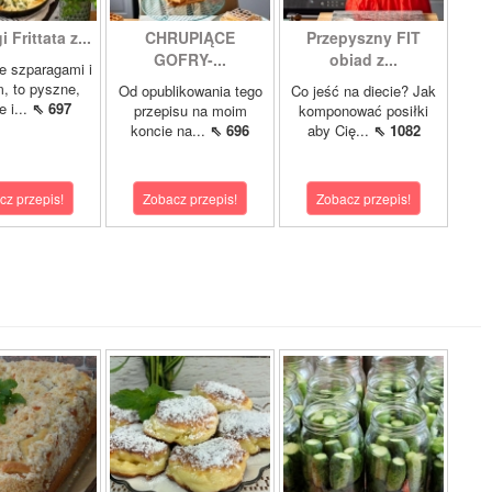
 Frittata z...
CHRUPIĄCE
Przepyszny FIT
GOFRY-...
obiad z...
ze szparagami i
, to pyszne,
Od opublikowania tego
Co jeść na diecie? Jak
 i...
⇖ 697
przepisu na moim
komponować posiłki
koncie na...
⇖ 696
aby Cię...
⇖ 1082
cz przepis!
Zobacz przepis!
Zobacz przepis!