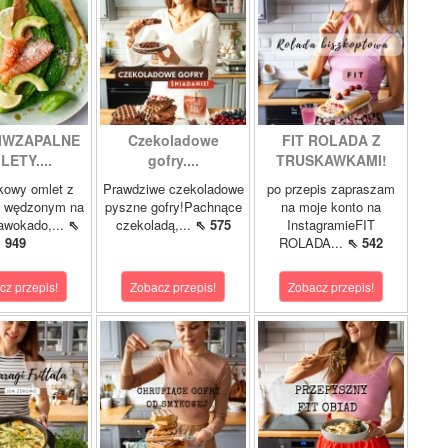
IWZAPALNE
Czekoladowe
FIT ROLADA Z
LETY....
gofry....
TRUSKAWKAMI!
kowy omlet z
Prawdziwe czekoladowe
po przepis zapraszam
m wędzonym na
pyszne gofry!Pachnące
na moje konto na
 awokado,...
⇖
czekoladą,...
⇖ 575
InstagramieFIT
949
ROLADA...
⇖ 542
cz przepis!
Zobacz przepis!
Zobacz przepis!