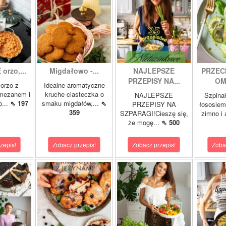
orzo,...
Migdałowo -...
NAJLEPSZE
PRZEC
PRZEPISY NA...
OM
orzo z
Idealne aromatyczne
rmezanem i
kruche ciasteczka o
NAJLEPSZE
Szpina
o...
⇖ 197
smaku migdałów,...
⇖
PRZEPISY NA
łososie
359
SZPARAGI!Cieszę się,
zimno i
że mogę...
⇖ 500
zepis!
Zobacz przepis!
Zobacz przepis!
Zoba