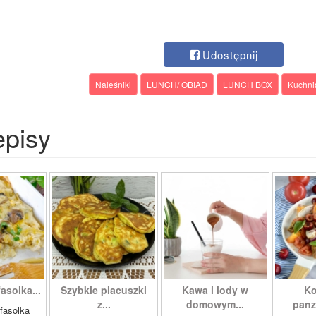
Udostępnij
Naleśniki
LUNCH/ OBIAD
LUNCH BOX
Kuchn
episy
asolka...
Szybkie placuszki
Kawa i lody w
Ko
z...
domowym...
panza
fasolka