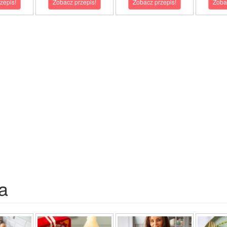
zepis!
Zobacz przepis!
Zobacz przepis!
Zoba
a