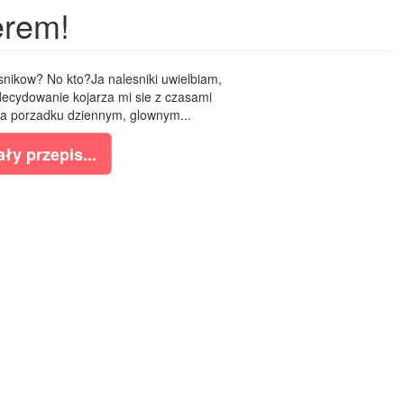
erem!
esnikow? No kto?Ja nalesniki uwielbiam,
decydowanie kojarza mi sie z czasami
na porzadku dziennym, glownym...
ły przepis...