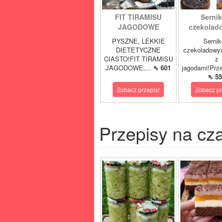
FIT TIRAMISU
Sernik
JAGODOWE
czekolad
PYSZNE, LEKKIE
Sernik
DIETETYCZNE
czekoladowy
CIASTO!FIT TIRAMISU
z
JAGODOWE,...
⇖ 601
jagodami!Prze
⇖ 55
Zobacz przepis!
Zobacz pr
Przepisy na cz