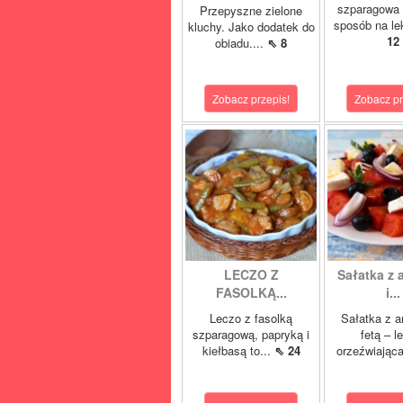
szparagowa 
Przepyszne zielone
sposób na lek
kluchy. Jako dodatek do
12
obiadu....
⇖ 8
Zobacz przepis!
Zobacz pr
LECZO Z
Sałatka z
FASOLKĄ...
i...
Leczo z fasolką
Sałatka z a
szparagową, papryką i
fetą – l
kiełbasą to...
⇖ 24
orzeźwiająca