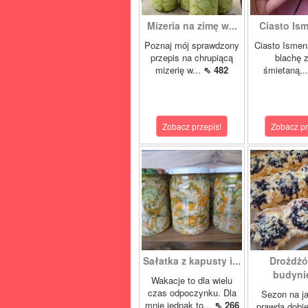
Mizeria na zimę w...
Ciasto Ism
Poznaj mój sprawdzony
Ciasto Ismen
przepis na chrupiącą
blachę z
mizerię w...
⇖ 482
śmietaną,.
Zobacz przepis!
Zobacz pr
Sałatka z kapusty i...
Drożdżó
budynie
Wakacje to dla wielu
czas odpoczynku. Dla
Sezon na j
mnie jednak to...
⇖ 266
prawda dobi