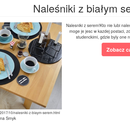
Naleśniki z białym s
Nalesniki z serem!Kto nie lubi nal
moge je jesc w kazdej postaci, z
studenckimi, gdzie byly one 
Zobacz ca
/2017/10/nalesniki-z-biaym-serem.html
lina Smyk