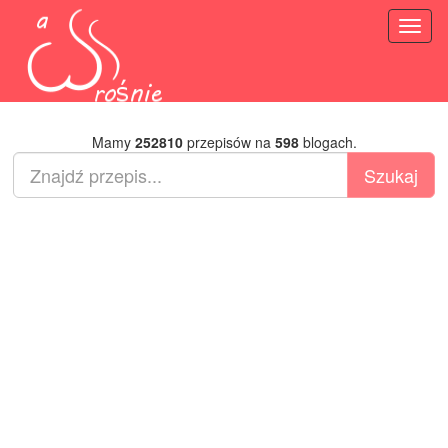
Toggl
naviga
Mamy
252810
przepisów na
598
blogach.