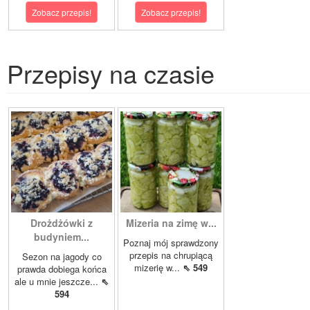
Zobacz przepis!
Zobacz przepis!
Przepisy na czasie
Drożdżówki z
Mizeria na zimę w...
budyniem...
Poznaj mój sprawdzony
przepis na chrupiącą
Sezon na jagody co
mizerię w...
⇖ 549
prawda dobiega końca
ale u mnie jeszcze...
⇖
594