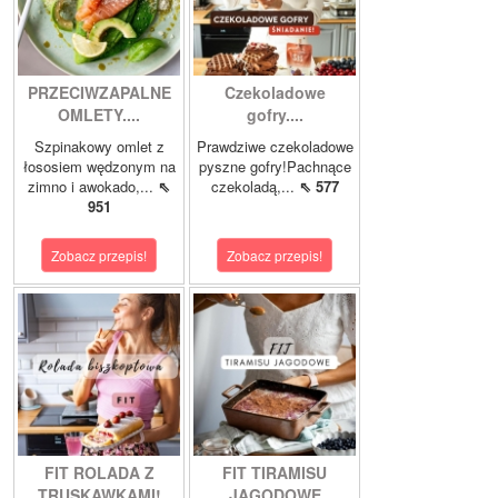
PRZECIWZAPALNE
Czekoladowe
OMLETY....
gofry....
Szpinakowy omlet z
Prawdziwe czekoladowe
łososiem wędzonym na
pyszne gofry!Pachnące
zimno i awokado,...
⇖
czekoladą,...
⇖ 577
951
Zobacz przepis!
Zobacz przepis!
FIT ROLADA Z
FIT TIRAMISU
TRUSKAWKAMI!
JAGODOWE