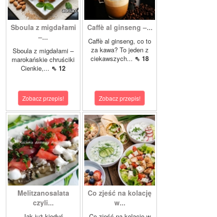
Sboula z migdałami
Caffè al ginseng –...
–...
Caffè al ginseng, co to
za kawa? To jeden z
Sboula z migdałami –
ciekawszych...
⇖ 18
marokańskie chruściki
Cienkie,...
⇖ 12
Zobacz przepis!
Zobacz przepis!
Melitzanosalata
Co zjeść na kolację
czyli...
w...
Jak już kiedyś
Co zjeść na kolację w