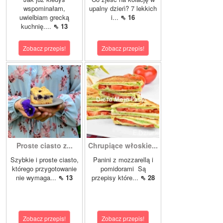
wspominałam,
upalny dzień? 7 lekkich
uwielbiam grecką
i...
⇖ 16
kuchnię....
⇖ 13
Zobacz przepis!
Zobacz przepis!
Proste ciasto z...
Chrupiące włoskie...
Szybkie i proste ciasto,
Panini z mozzarellą i
którego przygotowanie
pomidorami Są
nie wymaga...
⇖ 13
przepisy które...
⇖ 28
Zobacz przepis!
Zobacz przepis!