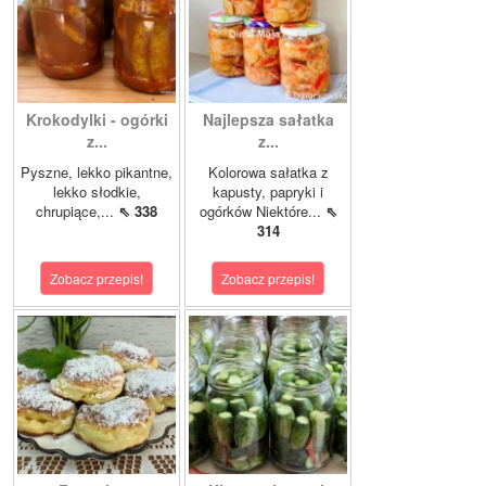
Krokodylki - ogórki
Najlepsza sałatka
z...
z...
Pyszne, lekko pikantne,
Kolorowa sałatka z
lekko słodkie,
kapusty, papryki i
chrupiące,...
⇖ 338
ogórków Niektóre...
⇖
314
Zobacz przepis!
Zobacz przepis!