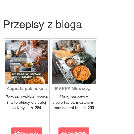
Przepisy z bloga
Kapusta pekińska...
MARRY ME orzo,...
Zdrowe, szybkie, proste
Marry me orzo z
i tanie obiady dla całej
cieciorką, parmezanem i
rodziny,...
⇖ 284
pomidorami to...
⇖ 200
Zobacz przepis!
Zobacz przepis!