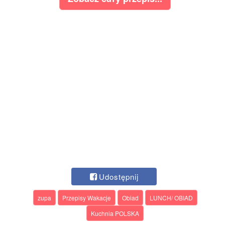
Udostępnij
zupa
Przepisy Wakacje
Obiad
LUNCH/ OBIAD
Kuchnia POLSKA