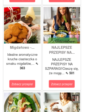
Migdałowo -...
NAJLEPSZE
PRZEPISY NA...
Idealne aromatyczne
kruche ciasteczka o
NAJLEPSZE
smaku migdałów,...
⇖
PRZEPISY NA
363
SZPARAGI!Cieszę się,
że mogę...
⇖ 501
Zobacz przepis!
Zobacz przepis!