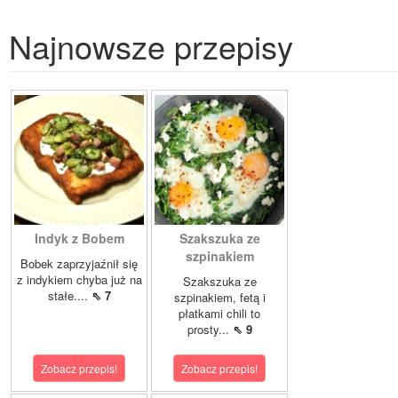
Najnowsze przepisy
Indyk z Bobem
Szakszuka ze
szpinakiem
Bobek zaprzyjaźnił się
z indykiem chyba już na
Szakszuka ze
stałe....
⇖ 7
szpinakiem, fetą i
płatkami chili to
prosty...
⇖ 9
Zobacz przepis!
Zobacz przepis!