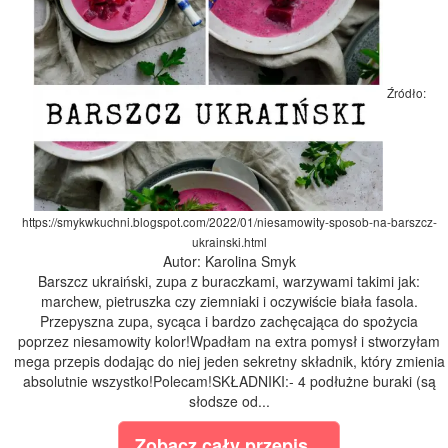
Źródło:
https://smykwkuchni.blogspot.com/2022/01/niesamowity-sposob-na-barszcz-
ukrainski.html
Autor: Karolina Smyk
Barszcz ukraiński, zupa z buraczkami, warzywami takimi jak:
marchew, pietruszka czy ziemniaki i oczywiście biała fasola.
Przepyszna zupa, sycąca i bardzo zachęcająca do spożycia
poprzez niesamowity kolor!Wpadłam na extra pomysł i stworzyłam
mega przepis dodając do niej jeden sekretny składnik, który zmienia
absolutnie wszystko!Polecam!SKŁADNIKI:- 4 podłużne buraki (są
słodsze od...
Zobacz cały przepis...