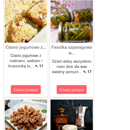
Ciasto jogurtowe z...
Fasolka szparagowa
w...
Ciasto jogurtowe z
malinami, serkiem i
Dzień dobry wszystkim
kruszonką to...
⇖ 11
mam dziś dla was
świetny pomysł...
⇖ 17
Zobacz przepis!
Zobacz przepis!