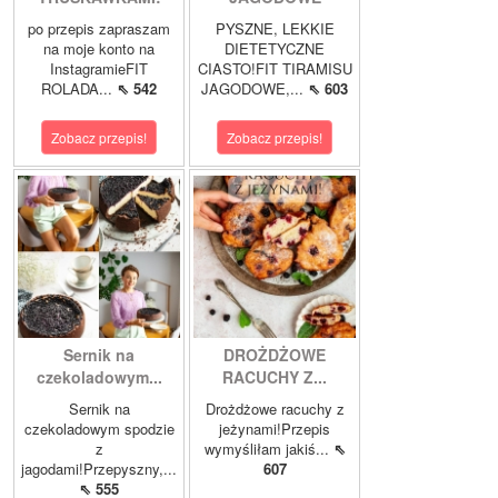
po przepis zapraszam
PYSZNE, LEKKIE
na moje konto na
DIETETYCZNE
InstagramieFIT
CIASTO!FIT TIRAMISU
ROLADA...
⇖ 542
JAGODOWE,...
⇖ 603
Zobacz przepis!
Zobacz przepis!
Sernik na
DROŻDŻOWE
czekoladowym...
RACUCHY Z...
Sernik na
Drożdżowe racuchy z
czekoladowym spodzie
jeżynami!Przepis
z
wymyśliłam jakiś...
⇖
jagodami!Przepyszny,...
607
⇖ 555