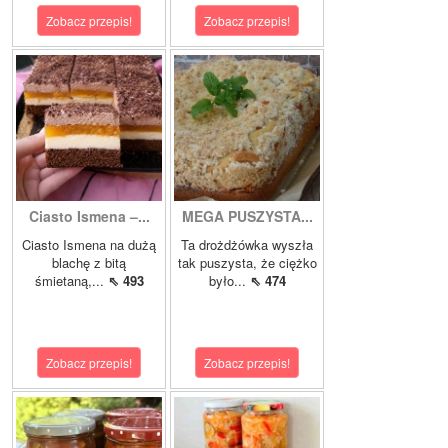
Zobacz przepis!
Zobacz przepis!
Ciasto Ismena –...
MEGA PUSZYSTA...
Ciasto Ismena na dużą
Ta drożdżówka wyszła
blachę z bitą
tak puszysta, że ciężko
śmietaną,...
⇖ 493
było...
⇖ 474
Zobacz przepis!
Zobacz przepis!