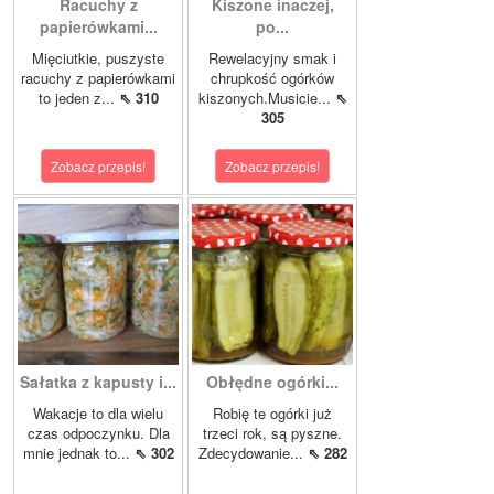
Racuchy z
Kiszone inaczej,
papierówkami...
po...
Mięciutkie, puszyste
Rewelacyjny smak i
racuchy z papierówkami
chrupkość ogórków
to jeden z...
⇖ 310
kiszonych.Musicie...
⇖
305
Zobacz przepis!
Zobacz przepis!
Sałatka z kapusty i...
Obłędne ogórki...
Wakacje to dla wielu
Robię te ogórki już
czas odpoczynku. Dla
trzeci rok, są pyszne.
mnie jednak to...
⇖ 302
Zdecydowanie...
⇖ 282