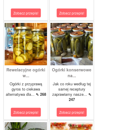
Zobacz przepis!
Zobacz przepis!
Rewelacyjne ogórki
Ogórki konserwowe
w...
na...
Ogórki z przyprawą
Jak co roku według tej
gyros to ciekawa
samej receptury
alternatywa dla...
⇖ 268
zaprawiamy nasze...
⇖
247
Zobacz przepis!
Zobacz przepis!