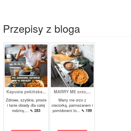
Przepisy z bloga
Kapusta pekińska...
MARRY ME orzo,...
Zdrowe, szybkie, proste
Marry me orzo z
i tanie obiady dla całej
cieciorką, parmezanem i
rodziny,...
⇖ 283
pomidorami to...
⇖ 199