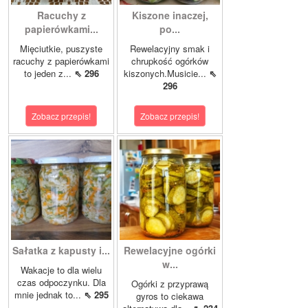
Racuchy z
Kiszone inaczej,
papierówkami...
po...
Mięciutkie, puszyste
Rewelacyjny smak i
racuchy z papierówkami
chrupkość ogórków
to jeden z...
⇖ 296
kiszonych.Musicie...
⇖
296
Zobacz przepis!
Zobacz przepis!
Sałatka z kapusty i...
Rewelacyjne ogórki
w...
Wakacje to dla wielu
czas odpoczynku. Dla
Ogórki z przyprawą
mnie jednak to...
⇖ 295
gyros to ciekawa