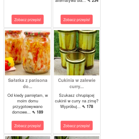
alternatywa dla...
⇖ 234
Zobacz przepis!
Zobacz przepis!
Sałatka z patisona
Cukinia w zalewie
do...
curry...
Od kiedy pamiętam, w
Szukasz chrupiącej
moim domu
cukinii w curry na zimę?
przygotowywano
Wypróbuj...
⇖ 178
domowe...
⇖ 189
Zobacz przepis!
Zobacz przepis!