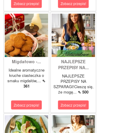
Zobacz przepis!
Zobacz przepis!
Migdałowo -...
NAJLEPSZE
PRZEPISY NA...
Idealne aromatyczne
kruche ciasteczka o
NAJLEPSZE
smaku migdałów,...
⇖
PRZEPISY NA
361
SZPARAGI!Cieszę się,
że mogę...
⇖ 500
Zobacz przepis!
Zobacz przepis!