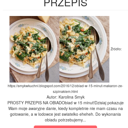
PRZEPIS
Źródło:
https://smykwkuchni.blogspot.com/2016/12/obiad-w-15-minut-makaron-ze-
szpinakiem.html
Autor: Karolina Smyk
PROSTY PRZEPIS NA OBIADObiad w 15 minut!Dzisiaj pokazuje
Wam moje awaryjne danie, kiedy kompletnie nie mam czasu na
gotowanie, a w lodowce jest swiatelko eheheh. Do wykonania
obiadu potrzebujemy...