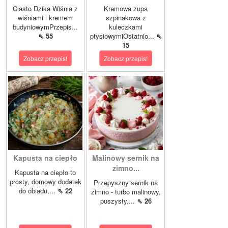
Ciasto Dzika Wiśnia z
Kremowa zupa
wiśniami i kremem
szpinakowa z
budyniowymPrzepis...
kuleczkami
⇖ 55
ptysiowymiOstatnio...
⇖
15
Zobacz przepis!
Zobacz przepis!
Kapusta na ciepło
Malinowy sernik na
zimno...
Kapusta na ciepło to
prosty, domowy dodatek
Przepyszny sernik na
do obiadu,...
⇖ 22
zimno - turbo malinowy,
puszysty,...
⇖ 26