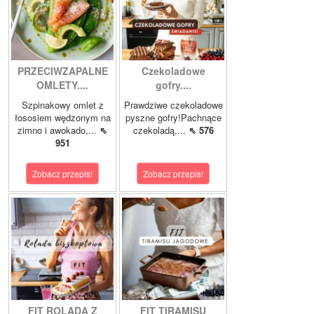
PRZECIWZAPALNE
Czekoladowe
OMLETY....
gofry....
Szpinakowy omlet z
Prawdziwe czekoladowe
łososiem wędzonym na
pyszne gofry!Pachnące
zimno i awokado,...
⇖
czekoladą,...
⇖ 576
951
Zobacz przepis!
Zobacz przepis!
FIT ROLADA Z
FIT TIRAMISU