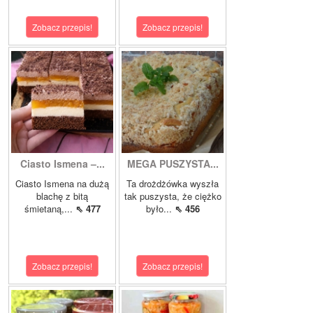
Zobacz przepis!
Zobacz przepis!
Ciasto Ismena –...
MEGA PUSZYSTA...
Ciasto Ismena na dużą
Ta drożdżówka wyszła
blachę z bitą
tak puszysta, że ciężko
śmietaną,...
⇖ 477
było...
⇖ 456
Zobacz przepis!
Zobacz przepis!