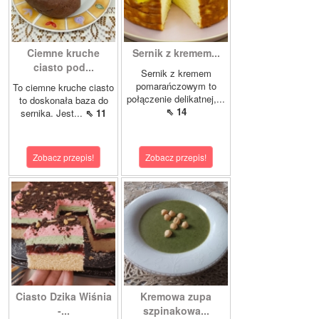
Ciemne kruche
Sernik z kremem...
ciasto pod...
Sernik z kremem
pomarańczowym to
To ciemne kruche ciasto
połączenie delikatnej,...
to doskonała baza do
⇖ 14
sernika. Jest...
⇖ 11
Zobacz przepis!
Zobacz przepis!
Ciasto Dzika Wiśnia
Kremowa zupa
-...
szpinakowa...