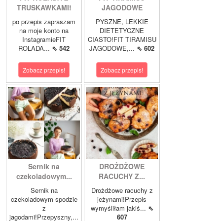
TRUSKAWKAMI!
JAGODOWE
po przepis zapraszam
PYSZNE, LEKKIE
na moje konto na
DIETETYCZNE
InstagramieFIT
CIASTO!FIT TIRAMISU
ROLADA...
⇖ 542
JAGODOWE,...
⇖ 602
Zobacz przepis!
Zobacz przepis!
Sernik na
DROŻDŻOWE
czekoladowym...
RACUCHY Z...
Sernik na
Drożdżowe racuchy z
czekoladowym spodzie
jeżynami!Przepis
z
wymyśliłam jakiś...
⇖
jagodami!Przepyszny,...
607