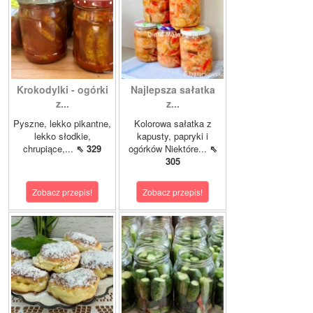
Krokodylki - ogórki
Najlepsza sałatka
z...
z...
Pyszne, lekko pikantne,
Kolorowa sałatka z
lekko słodkie,
kapusty, papryki i
chrupiące,...
⇖ 329
ogórków Niektóre...
⇖
305
Zobacz przepis!
Zobacz przepis!