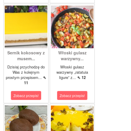
Sernik kokosowy z
Włoski gulasz
musem...
warzywny...
Dzisiaj przychodzę do
Włoski gulasz
Was z kolejnym
warzywny „ratatuia
prostym przepisem...
⇖
ligure” z...
⇖ 12
11
Zobacz przepis!
Zobacz przepis!