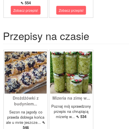
⇖ 554
Zobacz przepis!
Zobacz przepis!
Przepisy na czasie
Drożdżówki z
Mizeria na zimę w...
budyniem...
Poznaj mój sprawdzony
przepis na chrupiącą
Sezon na jagody co
mizerię w...
⇖ 534
prawda dobiega końca
ale u mnie jeszcze...
⇖
546