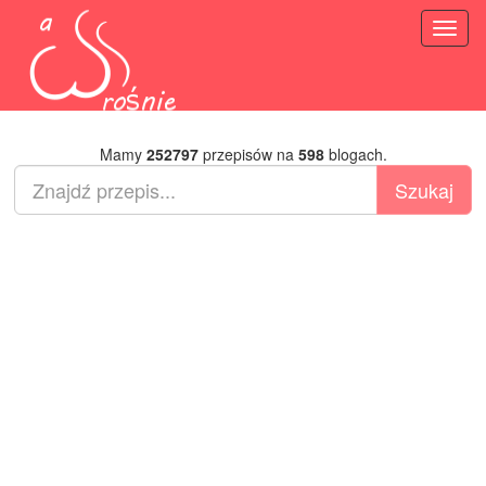
Toggl
naviga
Mamy
252797
przepisów na
598
blogach.