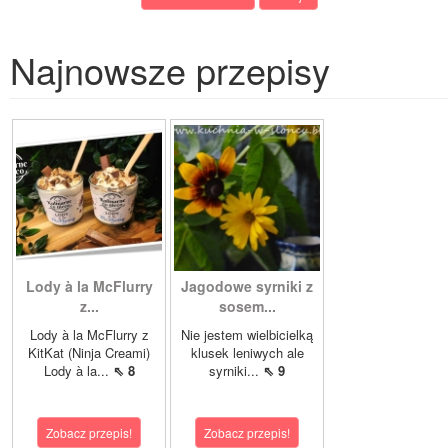
Najnowsze przepisy
Lody à la McFlurry
Jagodowe syrniki z
z...
sosem...
Lody à la McFlurry z
Nie jestem wielbicielką
KitKat (Ninja Creami)
klusek leniwych ale
Lody à la...
⇖ 8
syrniki...
⇖ 9
Zobacz przepis!
Zobacz przepis!