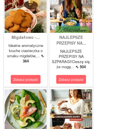
Migdałowo -...
NAJLEPSZE
PRZEPISY NA...
Idealne aromatyczne
kruche ciasteczka o
NAJLEPSZE
smaku migdałów,...
⇖
PRZEPISY NA
364
SZPARAGI!Cieszę się,
że mogę...
⇖ 504
Zobacz przepis!
Zobacz przepis!