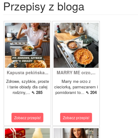
Przepisy z bloga
Kapusta pekińska...
MARRY ME orzo,...
Zdrowe, szybkie, proste
Marry me orzo z
i tanie obiady dla całej
cieciorką, parmezanem i
rodziny,...
⇖ 285
pomidorami to...
⇖ 204
Zobacz przepis!
Zobacz przepis!