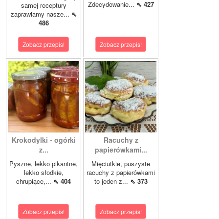
Zdecydowanie...
⇖ 427
samej receptury
zaprawiamy nasze...
⇖
486
Zobacz przepis!
Zobacz przepis!
Krokodylki - ogórki
Racuchy z
z...
papierówkami...
Pyszne, lekko pikantne,
Mięciutkie, puszyste
lekko słodkie,
racuchy z papierówkami
chrupiące,...
⇖ 404
to jeden z...
⇖ 373
Zobacz przepis!
Zobacz przepis!