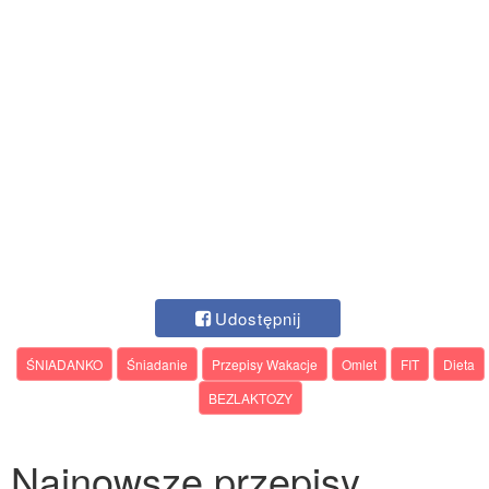
Udostępnij
ŚNIADANKO
Śniadanie
Przepisy Wakacje
Omlet
FIT
Dieta
BEZLAKTOZY
Najnowsze przepisy