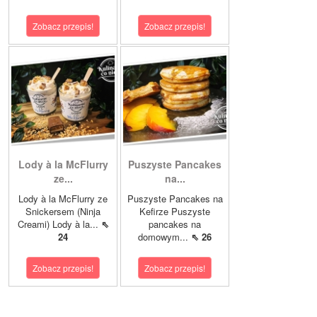
Zobacz przepis!
Zobacz przepis!
Lody à la McFlurry
Puszyste Pancakes
ze...
na...
Lody à la McFlurry ze
Puszyste Pancakes na
Snickersem (Ninja
Kefirze Puszyste
Creami) Lody à la...
⇖
pancakes na
24
domowym...
⇖ 26
Zobacz przepis!
Zobacz przepis!