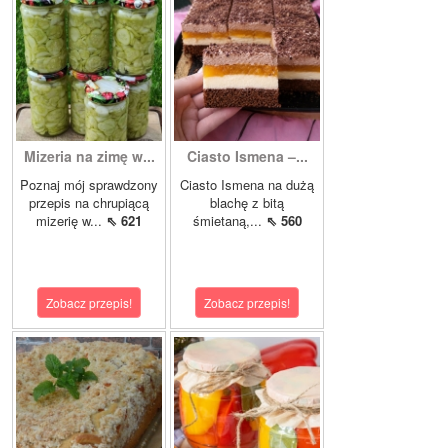
Mizeria na zimę w...
Ciasto Ismena –...
Poznaj mój sprawdzony
Ciasto Ismena na dużą
przepis na chrupiącą
blachę z bitą
mizerię w...
⇖ 621
śmietaną,...
⇖ 560
Zobacz przepis!
Zobacz przepis!