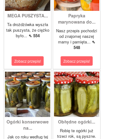
MEGA PUSZYSTA...
Papryka
marynowana do...
Ta drożdżówka wyszła
tak puszysta, że ciężko
Nasz przepis pochodzi
było...
⇖ 554
od znajomej naszej
mamy i pamięta...
⇖
548
Zobacz przepis!
Zobacz przepis!
Ogórki konserwowe
Obłędne ogórki...
na...
Robię te ogórki już
trzeci rok, są pyszne.
Jak co roku według tej