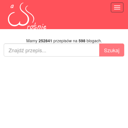
Toggl
naviga
Mamy
252841
przepisów na
598
blogach.