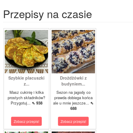
Przepisy na czasie
Szybkie placuszki
Drożdżówki z
z...
budyniem...
Masz cukinię i kilka
Sezon na jagody co
prostych składników?
prawda dobiega końca
Przygotuj...
⇖ 938
ale u mnie jeszcze...
⇖
688
Zobacz przepis!
Zobacz przepis!