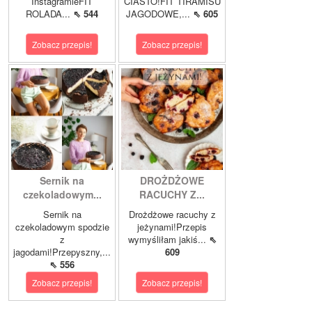
InstagramieFIT
CIASTO!FIT TIRAMISU
ROLADA...
⇖ 544
JAGODOWE,...
⇖ 605
Zobacz przepis!
Zobacz przepis!
Sernik na
DROŻDŻOWE
czekoladowym...
RACUCHY Z...
Sernik na
Drożdżowe racuchy z
czekoladowym spodzie
jeżynami!Przepis
z
wymyśliłam jakiś...
⇖
jagodami!Przepyszny,...
609
⇖ 556
Zobacz przepis!
Zobacz przepis!