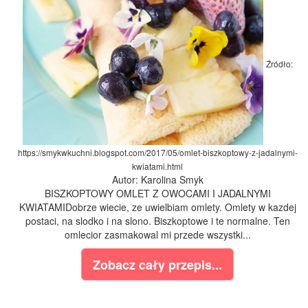
Źródło:
https://smykwkuchni.blogspot.com/2017/05/omlet-biszkoptowy-z-jadalnymi-
kwiatami.html
Autor: Karolina Smyk
BISZKOPTOWY OMLET Z OWOCAMI I JADALNYMI
KWIATAMIDobrze wiecie, ze uwielbiam omlety. Omlety w kazdej
postaci, na slodko i na slono. Biszkoptowe i te normalne. Ten
omlecior zasmakowal mi przede wszystki...
Zobacz cały przepis...