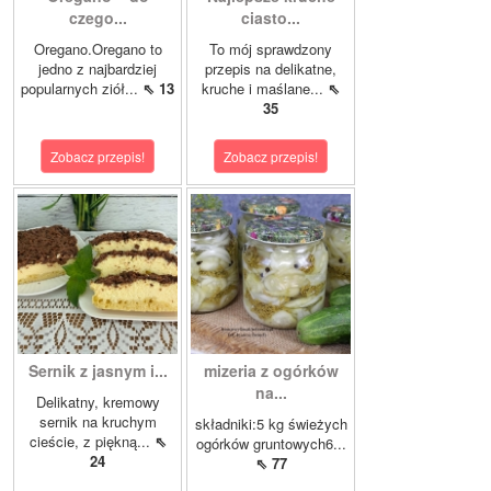
czego...
ciasto...
Oregano.Oregano to
To mój sprawdzony
jedno z najbardziej
przepis na delikatne,
popularnych ziół...
⇖ 13
kruche i maślane...
⇖
35
Zobacz przepis!
Zobacz przepis!
Sernik z jasnym i...
mizeria z ogórków
na...
Delikatny, kremowy
sernik na kruchym
składniki:5 kg świeżych
cieście, z piękną...
⇖
ogórków gruntowych6...
24
⇖ 77