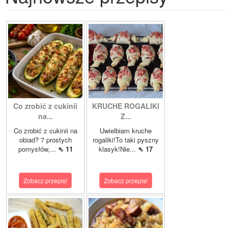
Co zrobić z cukinii
KRUCHE ROGALIKI
na...
Z...
Co zrobić z cukinii na
Uwielbiam kruche
obiad? 7 prostych
rogaliki!To taki pyszny
pomysłów,...
⇖ 11
klasyk!Nie...
⇖ 17
Zobacz przepis!
Zobacz przepis!