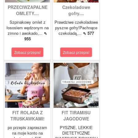
PRZECIWZAPALNE
Czekoladowe
OMLETY....
gofry....
Szpinakowy omlet z
Prawdziwe czekoladowe
łososiem wędzonym na
pyszne gofry!Pachnące
zimno i awokado,...
⇖
czekoladą,...
⇖ 577
955
Zobacz przepis!
Zobacz przepis!
FIT ROLADA Z
FIT TIRAMISU
TRUSKAWKAMI!
JAGODOWE
po przepis zapraszam
PYSZNE, LEKKIE
na moje konto na
DIETETYCZNE