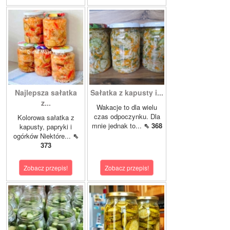
Najlepsza sałatka
Sałatka z kapusty i...
z...
Wakacje to dla wielu
czas odpoczynku. Dla
Kolorowa sałatka z
mnie jednak to...
⇖ 368
kapusty, papryki i
ogórków Niektóre...
⇖
373
Zobacz przepis!
Zobacz przepis!