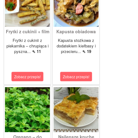
Frytki z cukinii + film
Kapusta obiadowa
Frytki z cukinii z
Kapusta stożkowa z
piekarnika – chrupiąca i
dodatekiem kiełbasy i
pyszna...
⇖ 11
przecieru...
⇖ 19
Zobacz przepis!
Zobacz przepis!
Oregano – do
Najlepsze kruche