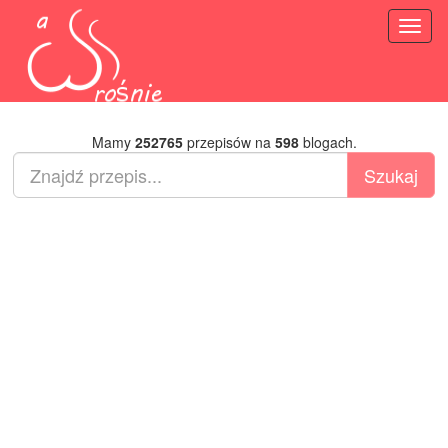
Toggl
naviga
Mamy
252765
przepisów na
598
blogach.