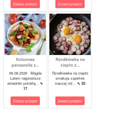
Zobacz przepis!
Zobacz przepis!
Kolorowa
Rzodkiewka na
panzanella z...
ciepło z...
06.08.2026 Magda
Rzodkiewka na ciepło
Latem najprostsze
smakuje zupełnie
składniki potrafią...
⇖
inaczej niż...
⇖ 20
17
Zobacz przepis!
Zobacz przepis!