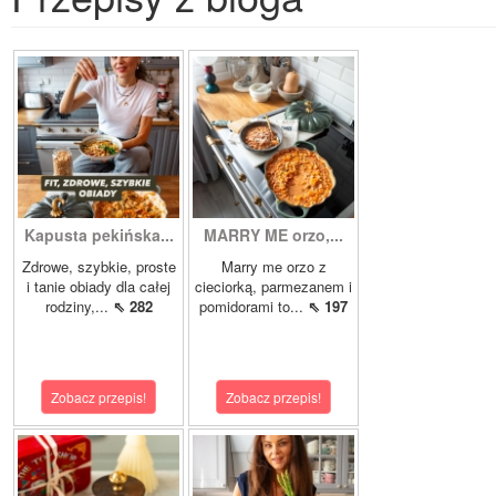
Kapusta pekińska...
MARRY ME orzo,...
Zdrowe, szybkie, proste
Marry me orzo z
i tanie obiady dla całej
cieciorką, parmezanem i
rodziny,...
⇖ 282
pomidorami to...
⇖ 197
Zobacz przepis!
Zobacz przepis!