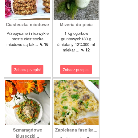
Ciasteczka miodowe
Mizeria do picia
Przepyszne i niezwykle
1 kg ogórków
proste ciasteczka
gruntowych180 g
miodowe są tak...
⇖ 16
śmietany 12%300 ml
mleka1...
⇖ 12
Zobacz przepis!
Zobacz przepis!
Szmaragdowe
Zapiekana fasolka...
kluseczki...