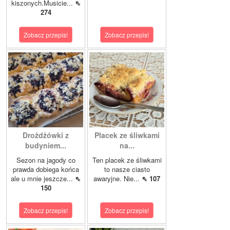
kiszonych.Musicie...
⇖
274
Zobacz przepis!
Zobacz przepis!
Drożdżówki z
Placek ze śliwkami
budyniem...
na...
Sezon na jagody co
Ten placek ze śliwkami
prawda dobiega końca
to nasze ciasto
ale u mnie jeszcze...
⇖
awaryjne. Nie...
⇖ 107
150
Zobacz przepis!
Zobacz przepis!