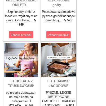
PRZECIWZAPALNE
Czekoladowe
OMLETY....
gofry....
Szpinakowy omlet z
Prawdziwe czekoladowe
łososiem wędzonym na
pyszne gofry!Pachnące
zimno i awokado,...
⇖
czekoladą,...
⇖ 575
949
Zobacz przepis!
Zobacz przepis!
FIT ROLADA Z
FIT TIRAMISU
TRUSKAWKAMI!
JAGODOWE
po przepis zapraszam
PYSZNE, LEKKIE
na moje konto na
DIETETYCZNE
InstagramieFIT
CIASTO!FIT TIRAMISU
ROLADA...
⇖ 542
JAGODOWE,...
⇖ 601