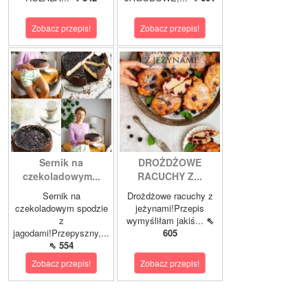
Zobacz przepis!
Zobacz przepis!
Sernik na
DROŻDŻOWE
czekoladowym...
RACUCHY Z...
Sernik na
Drożdżowe racuchy z
czekoladowym spodzie
jeżynami!Przepis
z
wymyśliłam jakiś...
⇖
jagodami!Przepyszny,...
605
⇖ 554
Zobacz przepis!
Zobacz przepis!