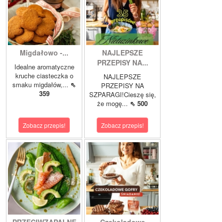
Migdałowo -...
NAJLEPSZE
PRZEPISY NA...
Idealne aromatyczne
kruche ciasteczka o
NAJLEPSZE
smaku migdałów,...
⇖
PRZEPISY NA
359
SZPARAGI!Cieszę się,
że mogę...
⇖ 500
Zobacz przepis!
Zobacz przepis!