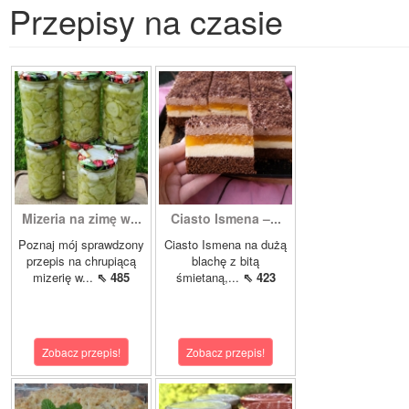
Przepisy na czasie
Mizeria na zimę w...
Ciasto Ismena –...
Poznaj mój sprawdzony
Ciasto Ismena na dużą
przepis na chrupiącą
blachę z bitą
mizerię w...
⇖ 485
śmietaną,...
⇖ 423
Zobacz przepis!
Zobacz przepis!