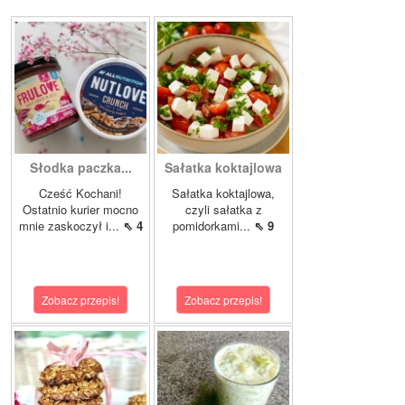
Słodka paczka...
Sałatka koktajlowa
Cześć Kochani!
Sałatka koktajlowa,
Ostatnio kurier mocno
czyli sałatka z
mnie zaskoczył i...
⇖ 4
pomidorkami...
⇖ 9
Zobacz przepis!
Zobacz przepis!