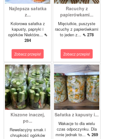
Najlepsza sałatka
Racuchy z
z...
papierówkami...
Kolorowa sałatka z
Mięciutkie, puszyste
kapusty, papryki i
racuchy z papierówkami
ogórków Niektóre...
⇖
to jeden z...
⇖ 278
284
Zobacz przepis!
Zobacz przepis!
Kiszone inaczej,
Sałatka z kapusty i...
po...
Wakacje to dla wielu
czas odpoczynku. Dla
Rewelacyjny smak i
mnie jednak to...
⇖ 269
chrupkość ogórków