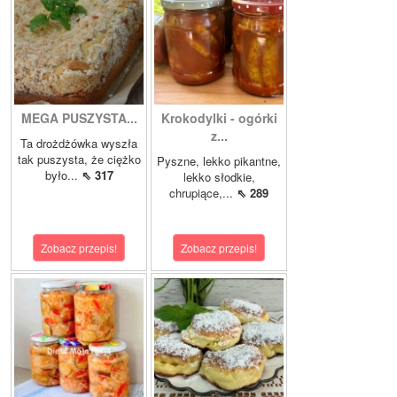
MEGA PUSZYSTA...
Krokodylki - ogórki
z...
Ta drożdżówka wyszła
tak puszysta, że ciężko
Pyszne, lekko pikantne,
było...
⇖ 317
lekko słodkie,
chrupiące,...
⇖ 289
Zobacz przepis!
Zobacz przepis!