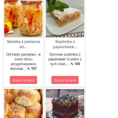
Sałatka z patisona
Szarlotka z
do...
papierówek...
Od kiedy pamiętam, w
Domowa szarlotka z
moim domu
papierówek to jedno z
przygotowywano
tych ciast,...
⇖ 105
domowe...
⇖ 107
Zobacz przepis!
Zobacz przepis!