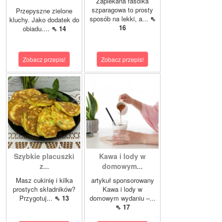
Zapiekana fasolka
szparagowa to prosty
Przepyszne zielone
sposób na lekki, a...
⇖
kluchy. Jako dodatek do
16
obiadu....
⇖ 14
Zobacz przepis!
Zobacz przepis!
Szybkie placuszki
Kawa i lody w
z...
domowym...
Masz cukinię i kilka
artykuł sponsorowany
prostych składników?
Kawa i lody w
Przygotuj...
⇖ 13
domowym wydaniu –...
⇖ 17