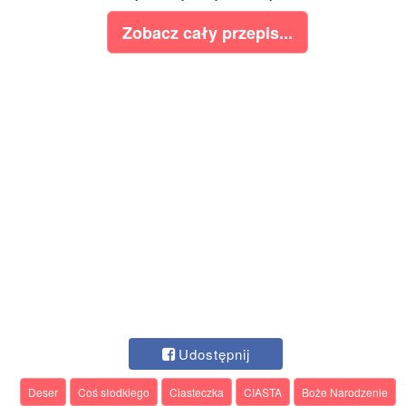
Zobacz cały przepis...
Udostępnij
Deser
Coś słodkiego
Ciasteczka
CIASTA
Boże Narodzenie