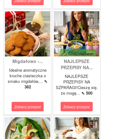
Zobacz przepis!
Zobacz przepis!
Migdałowo -...
NAJLEPSZE
PRZEPISY NA...
Idealne aromatyczne
kruche ciasteczka o
NAJLEPSZE
smaku migdałów,...
⇖
PRZEPISY NA
362
SZPARAGI!Cieszę się,
że mogę...
⇖ 500
Zobacz przepis!
Zobacz przepis!