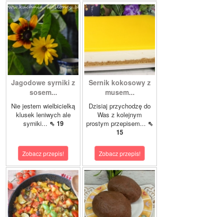
Jagodowe syrniki z
Sernik kokosowy z
sosem...
musem...
Nie jestem wielbicielką
Dzisiaj przychodzę do
klusek leniwych ale
Was z kolejnym
syrniki...
⇖ 19
prostym przepisem...
⇖
15
Zobacz przepis!
Zobacz przepis!