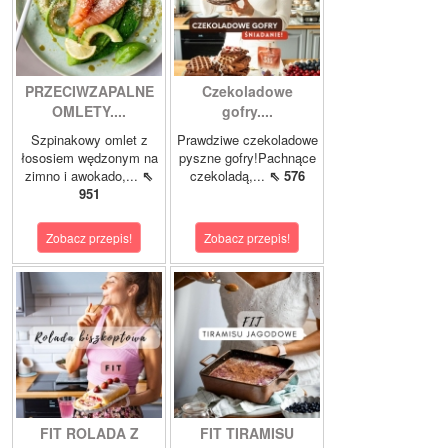
PRZECIWZAPALNE
Czekoladowe
OMLETY....
gofry....
Szpinakowy omlet z
Prawdziwe czekoladowe
łososiem wędzonym na
pyszne gofry!Pachnące
zimno i awokado,...
⇖
czekoladą,...
⇖ 576
951
Zobacz przepis!
Zobacz przepis!
FIT ROLADA Z
FIT TIRAMISU