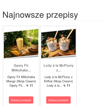
Najnowsze przepisy
Gęsty Fit
Lody à la McFlurry
Milkshake...
z...
Gęsty Fit Milkshake
Lody à la McFlurry z
Mango (Ninja Creami)
KitKat (Ninja Creami)
Gęsty Fit...
⇖ 11
Lody à la...
⇖ 11
Zobacz przepis!
Zobacz przepis!