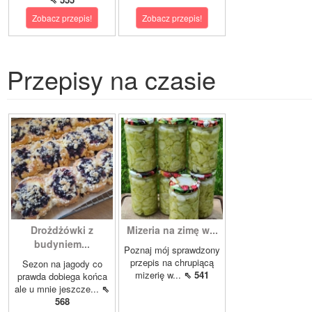
Zobacz przepis!
Zobacz przepis!
Przepisy na czasie
Drożdżówki z
Mizeria na zimę w...
budyniem...
Poznaj mój sprawdzony
przepis na chrupiącą
Sezon na jagody co
mizerię w...
⇖ 541
prawda dobiega końca
ale u mnie jeszcze...
⇖
568