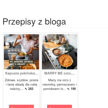
Przepisy z bloga
Kapusta pekińska...
MARRY ME orzo,...
Zdrowe, szybkie, proste
Marry me orzo z
i tanie obiady dla całej
cieciorką, parmezanem i
rodziny,...
⇖ 283
pomidorami to...
⇖ 199