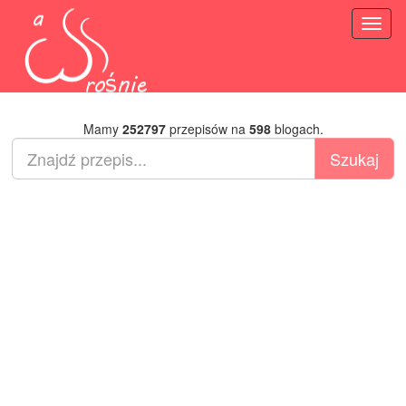
Toggl
naviga
Mamy
252797
przepisów na
598
blogach.