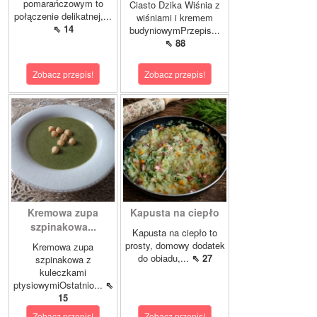
pomarańczowym to
Ciasto Dzika Wiśnia z
połączenie delikatnej,...
wiśniami i kremem
⇖ 14
budyniowymPrzepis...
⇖ 88
Zobacz przepis!
Zobacz przepis!
Kremowa zupa
Kapusta na ciepło
szpinakowa...
Kapusta na ciepło to
prosty, domowy dodatek
Kremowa zupa
do obiadu,...
⇖ 27
szpinakowa z
kuleczkami
ptysiowymiOstatnio...
⇖
15
Zobacz przepis!
Zobacz przepis!