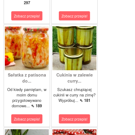
297
Zobacz przepis!
Zobacz przepis!
Sałatka z patisona
Cukinia w zalewie
do...
curry...
Od kiedy pamiętam, w
Szukasz chrupiącej
moim domu
cukinii w curry na zimę?
przygotowywano
Wypróbuj...
⇖ 181
domowe...
⇖ 189
Zobacz przepis!
Zobacz przepis!