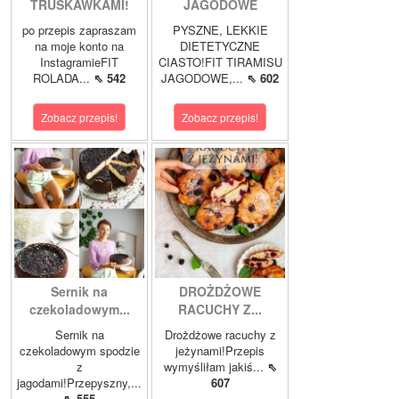
TRUSKAWKAMI!
JAGODOWE
po przepis zapraszam
PYSZNE, LEKKIE
na moje konto na
DIETETYCZNE
InstagramieFIT
CIASTO!FIT TIRAMISU
ROLADA...
⇖ 542
JAGODOWE,...
⇖ 602
Zobacz przepis!
Zobacz przepis!
Sernik na
DROŻDŻOWE
czekoladowym...
RACUCHY Z...
Sernik na
Drożdżowe racuchy z
czekoladowym spodzie
jeżynami!Przepis
z
wymyśliłam jakiś...
⇖
jagodami!Przepyszny,...
607
⇖ 555