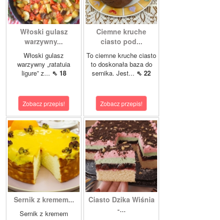
Włoski gulasz
Ciemne kruche
warzywny...
ciasto pod...
Włoski gulasz
To ciemne kruche ciasto
warzywny „ratatuia
to doskonała baza do
ligure” z...
⇖ 18
sernika. Jest...
⇖ 22
Zobacz przepis!
Zobacz przepis!
Sernik z kremem...
Ciasto Dzika Wiśnia
-...
Sernik z kremem