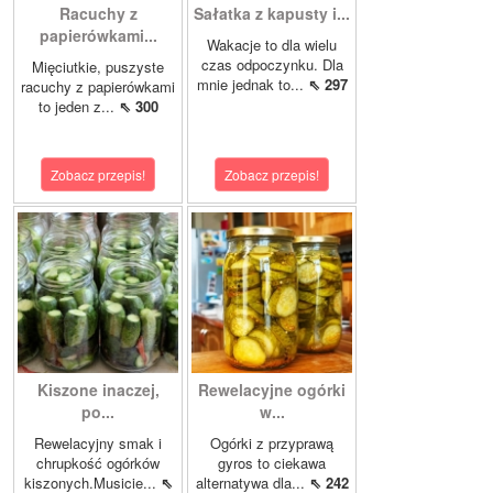
Racuchy z
Sałatka z kapusty i...
papierówkami...
Wakacje to dla wielu
czas odpoczynku. Dla
Mięciutkie, puszyste
mnie jednak to...
⇖ 297
racuchy z papierówkami
to jeden z...
⇖ 300
Zobacz przepis!
Zobacz przepis!
Kiszone inaczej,
Rewelacyjne ogórki
po...
w...
Rewelacyjny smak i
Ogórki z przyprawą
chrupkość ogórków
gyros to ciekawa
kiszonych.Musicie...
⇖
alternatywa dla...
⇖ 242