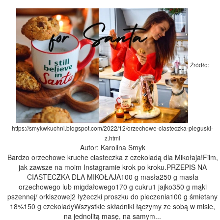
Źródło:
https://smykwkuchni.blogspot.com/2022/12/orzechowe-ciasteczka-pieguski-
z.html
Autor: Karolina Smyk
Bardzo orzechowe kruche ciasteczka z czekoladą dla Mikołaja!Film,
jak zawsze na moim Instagramie krok po kroku.PRZEPIS NA
CIASTECZKA DLA MIKOŁAJA100 g masła250 g masła
orzechowego lub migdałowego170 g cukru1 jajko350 g mąki
pszennej/ orkiszowej2 łyżeczki proszku do pieczenia100 g śmietany
18%150 g czekoladyWszystkie składniki łączymy ze sobą w misie,
na jednolitą masę, na samym...