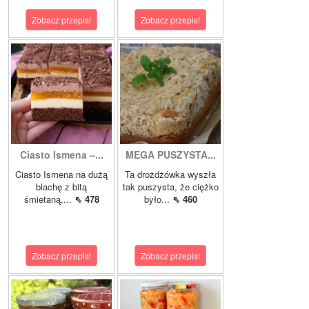
Zobacz przepis!
Zobacz przepis!
Ciasto Ismena –...
MEGA PUSZYSTA...
Ciasto Ismena na dużą
Ta drożdżówka wyszła
blachę z bitą
tak puszysta, że ciężko
śmietaną,...
⇖ 478
było...
⇖ 460
Zobacz przepis!
Zobacz przepis!