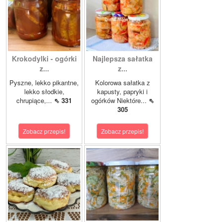
Krokodylki - ogórki
Najlepsza sałatka
z...
z...
Pyszne, lekko pikantne,
Kolorowa sałatka z
lekko słodkie,
kapusty, papryki i
chrupiące,...
⇖ 331
ogórków Niektóre...
⇖
305
Zobacz przepis!
Zobacz przepis!