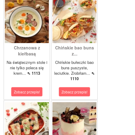
Chrzanowa z
Chińskie bao buns
kiełbasą
z...
Na świątecznym stole i
Chińskie bułeczki bao
nie tylko poleca się
buns puszyste,
krem...
⇖ 1113
leciutkie. Zrobiłam...
⇖
1110
Zobacz przepis!
Zobacz przepis!