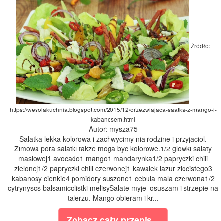
Źródło:
https://wesolakuchnia.blogspot.com/2015/12/orzezwiajaca-saatka-z-mango-i-
kabanosem.html
Autor: mysza75
Salatka lekka kolorowa i zachwycimy nia rodzine i przyjaciol.
Zimowa pora salatki takze moga byc kolorowe.1/2 glowki salaty
maslowej1 avocado1 mango1 mandarynka1/2 papryczki chili
zielonej1/2 papryczki chili czerwonej1 kawalek lazur zlocistego3
kabanosy cienkie4 pomidory suszone1 cebula mala czerwona1/2
cytrynysos balsamicolistki melisySalate myje, osuszam i strzepie na
talerzu. Mango obieram i kr...
Zobacz cały przepis...