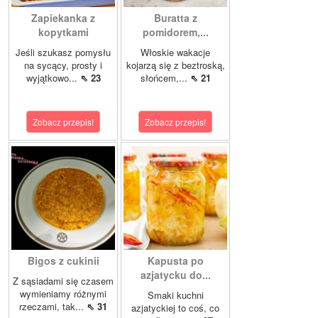
Zapiekanka z
Buratta z
kopytkami
pomidorem,...
Jeśli szukasz pomysłu
Włoskie wakacje
na sycący, prosty i
kojarzą się z beztroską,
wyjątkowo...
⇖ 23
słońcem,...
⇖ 21
Zobacz przepis!
Zobacz przepis!
Bigos z cukinii
Kapusta po
azjatycku do...
Z sąsiadami się czasem
wymieniamy różnymi
Smaki kuchni
rzeczami, tak...
⇖ 31
azjatyckiej to coś, co