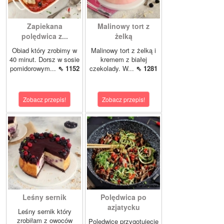
Zapiekana
Malinowy tort z
polędwica z...
żelką
Obiad który zrobimy w
Malinowy tort z żelką i
40 minut. Dorsz w sosie
kremem z białej
pomidorowym...
⇖ 1152
czekolady. W...
⇖ 1281
Zobacz przepis!
Zobacz przepis!
Leśny sernik
Polędwica po
azjatycku
Leśny sernik który
zrobiłam z owoców
Polędwicę przygotujecie