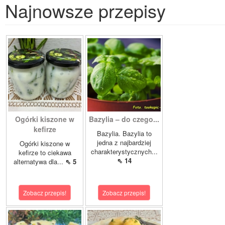
Najnowsze przepisy
Ogórki kiszone w
Bazylia – do czego...
kefirze
Bazylia. Bazylia to
jedna z najbardziej
Ogórki kiszone w
charakterystycznych...
kefirze to ciekawa
⇖ 14
alternatywa dla...
⇖ 5
Zobacz przepis!
Zobacz przepis!