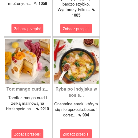
mrożonych....
⇖ 1059
bardzo szybko.
Wystarczy tylko...
⇖
1085
Zobacz przepis!
Zobacz przepis!
Tort mango curd z...
Ryba po indyjsku w
sosie...
Torcik z mango curd i
żelką malinową na
Orientalne smaki którym
biszkopcie na...
⇖ 2210
się nie oprzecie.Łosoś i
dorsz...
⇖ 994
Zobacz przepis!
Zobacz przepis!