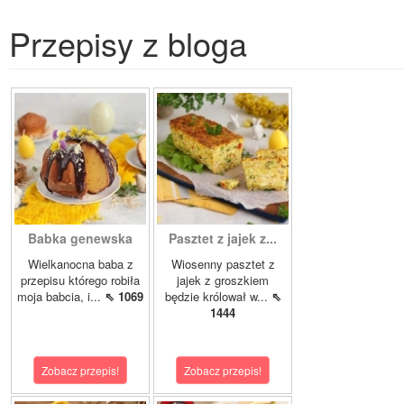
Przepisy z bloga
Babka genewska
Pasztet z jajek z...
Wielkanocna baba z
Wiosenny pasztet z
przepisu którego robiła
jajek z groszkiem
moja babcia, i...
⇖ 1069
będzie królował w...
⇖
1444
Zobacz przepis!
Zobacz przepis!