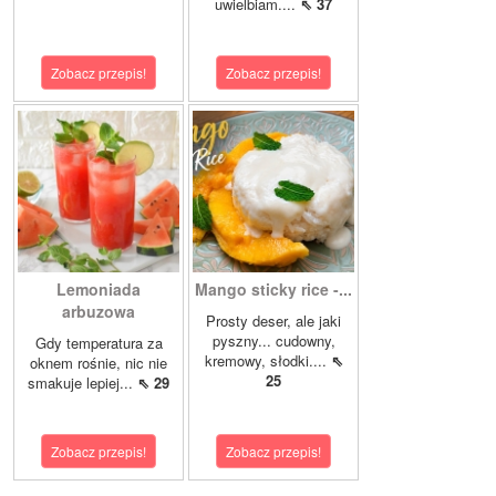
uwielbiam....
⇖ 37
Zobacz przepis!
Zobacz przepis!
Lemoniada
Mango sticky rice -...
arbuzowa
Prosty deser, ale jaki
pyszny... cudowny,
Gdy temperatura za
kremowy, słodki....
⇖
oknem rośnie, nic nie
25
smakuje lepiej...
⇖ 29
Zobacz przepis!
Zobacz przepis!