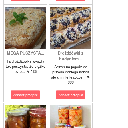
MEGA PUSZYSTA...
Drożdżówki z
budyniem...
Ta drożdżówka wyszła
tak puszysta, że ciężko
Sezon na jagody co
było...
⇖ 428
prawda dobiega końca
ale u mnie jeszcze...
⇖
333
Zobacz przepis!
Zobacz przepis!