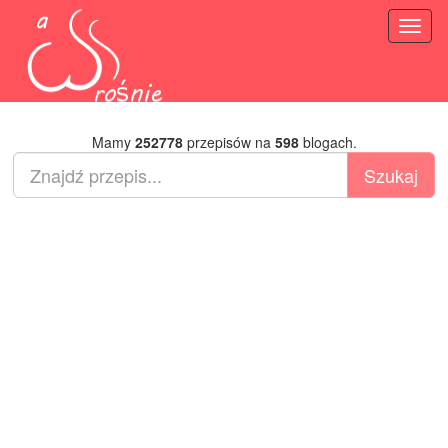
Toggl
naviga
Mamy
252778
przepisów na
598
blogach.