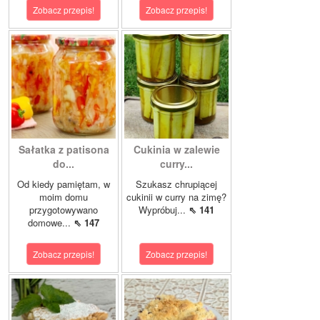
Zobacz przepis!
Zobacz przepis!
Sałatka z patisona
Cukinia w zalewie
do...
curry...
Od kiedy pamiętam, w
Szukasz chrupiącej
moim domu
cukinii w curry na zimę?
przygotowywano
Wypróbuj...
⇖ 141
domowe...
⇖ 147
Zobacz przepis!
Zobacz przepis!