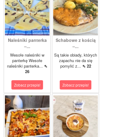
Naleśniki panterka
Schabowe z kością
–...
–...
Wesołe naleśniki w
Są takie obiady, których
panterkę Wesołe
zapachu nie da się
naleśniki panterka...
⇖
pomylić z...
⇖ 22
26
Zobacz przepis!
Zobacz przepis!