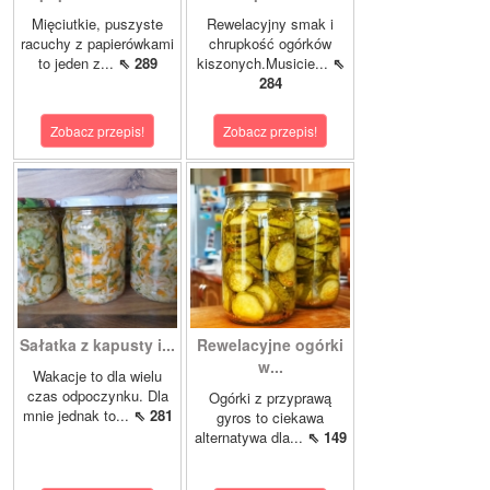
Mięciutkie, puszyste
Rewelacyjny smak i
racuchy z papierówkami
chrupkość ogórków
to jeden z...
⇖ 289
kiszonych.Musicie...
⇖
284
Zobacz przepis!
Zobacz przepis!
Sałatka z kapusty i...
Rewelacyjne ogórki
w...
Wakacje to dla wielu
czas odpoczynku. Dla
Ogórki z przyprawą
mnie jednak to...
⇖ 281
gyros to ciekawa
alternatywa dla...
⇖ 149