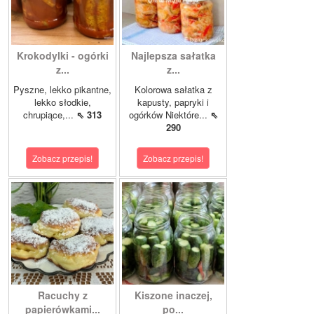
Krokodylki - ogórki
Najlepsza sałatka
z...
z...
Pyszne, lekko pikantne,
Kolorowa sałatka z
lekko słodkie,
kapusty, papryki i
chrupiące,...
⇖ 313
ogórków Niektóre...
⇖
290
Zobacz przepis!
Zobacz przepis!
Racuchy z
Kiszone inaczej,
papierówkami...
po...