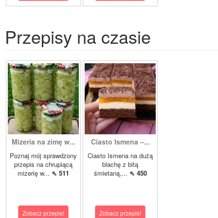
Przepisy na czasie
Mizeria na zimę w...
Ciasto Ismena –...
Poznaj mój sprawdzony
Ciasto Ismena na dużą
przepis na chrupiącą
blachę z bitą
mizerię w...
⇖ 511
śmietaną,...
⇖ 450
Zobacz przepis!
Zobacz przepis!