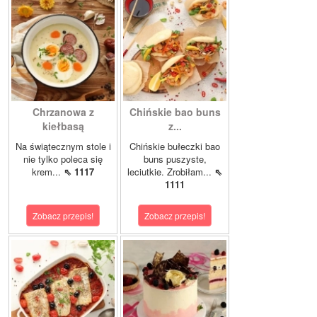
Chrzanowa z
Chińskie bao buns
kiełbasą
z...
Na świątecznym stole i
Chińskie bułeczki bao
nie tylko poleca się
buns puszyste,
krem...
⇖ 1117
leciutkie. Zrobiłam...
⇖
1111
Zobacz przepis!
Zobacz przepis!