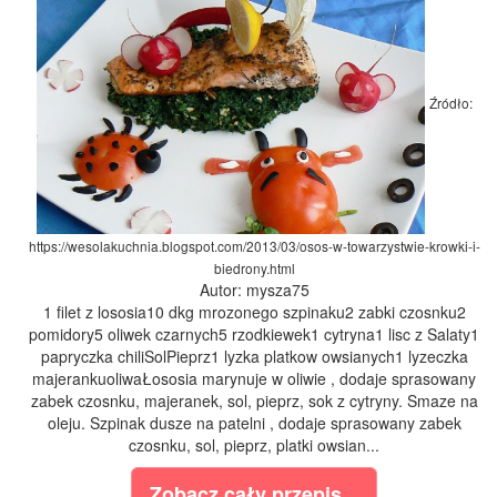
Źródło:
https://wesolakuchnia.blogspot.com/2013/03/osos-w-towarzystwie-krowki-i-
biedrony.html
Autor: mysza75
1 filet z lososia10 dkg mrozonego szpinaku2 zabki czosnku2
pomidory5 oliwek czarnych5 rzodkiewek1 cytryna1 lisc z Salaty1
papryczka chiliSolPieprz1 lyzka platkow owsianych1 lyzeczka
majerankuoliwaŁososia marynuje w oliwie , dodaje sprasowany
zabek czosnku, majeranek, sol, pieprz, sok z cytryny. Smaze na
oleju. Szpinak dusze na patelni , dodaje sprasowany zabek
czosnku, sol, pieprz, platki owsian...
Zobacz cały przepis...