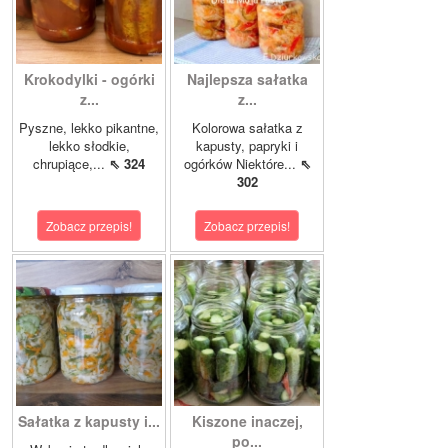
Krokodylki - ogórki
Najlepsza sałatka
z...
z...
Pyszne, lekko pikantne,
Kolorowa sałatka z
lekko słodkie,
kapusty, papryki i
chrupiące,...
⇖ 324
ogórków Niektóre...
⇖
302
Zobacz przepis!
Zobacz przepis!
Sałatka z kapusty i...
Kiszone inaczej,
po...