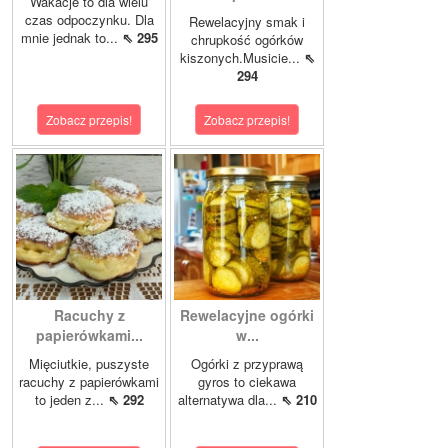
Wakacje to dla wielu
czas odpoczynku. Dla
Rewelacyjny smak i
mnie jednak to...
⇖ 295
chrupkość ogórków
kiszonych.Musicie...
⇖
294
Zobacz przepis!
Zobacz przepis!
Racuchy z
Rewelacyjne ogórki
papierówkami...
w...
Mięciutkie, puszyste
Ogórki z przyprawą
racuchy z papierówkami
gyros to ciekawa
to jeden z...
⇖ 292
alternatywa dla...
⇖ 210