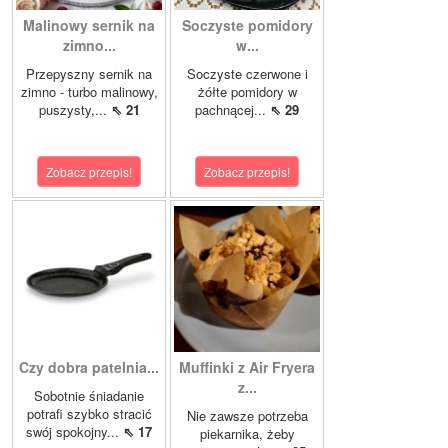
Malinowy sernik na
Soczyste pomidory
zimno...
w...
Przepyszny sernik na
Soczyste czerwone i
zimno - turbo malinowy,
żółte pomidory w
puszysty,...
⇖ 21
pachnącej...
⇖ 29
Zobacz przepis!
Zobacz przepis!
Czy dobra patelnia...
Muffinki z Air Fryera
z...
Sobotnie śniadanie
potrafi szybko stracić
Nie zawsze potrzeba
swój spokojny...
⇖ 17
piekarnika, żeby