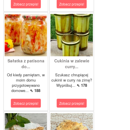
Zobacz przepis!
Zobacz przepis!
Sałatka z patisona
Cukinia w zalewie
do...
curry...
Od kiedy pamiętam, w
Szukasz chrupiącej
moim domu
cukinii w curry na zimę?
przygotowywano
Wypróbuj...
⇖ 178
domowe...
⇖ 188
Zobacz przepis!
Zobacz przepis!