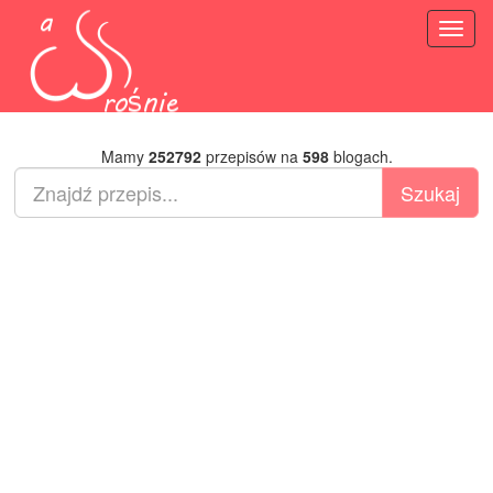
Toggl
naviga
Mamy
252792
przepisów na
598
blogach.