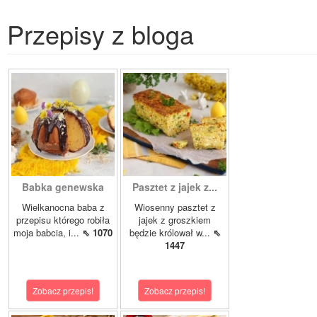
Przepisy z bloga
Babka genewska
Pasztet z jajek z...
Wielkanocna baba z
Wiosenny pasztet z
przepisu którego robiła
jajek z groszkiem
moja babcia, i...
⇖ 1070
będzie królował w...
⇖
1447
Zobacz przepis!
Zobacz przepis!