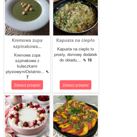
Kremowa zupa
Kapusta na ciepło
szpinakowa...
Kapusta na ciepło to
prosty, domowy dodatek
Kremowa zupa
do obiadu,...
⇖ 16
szpinakowa z
kuleczkami
ptysiowymiOstatnio...
⇖
7
Zobacz przepis!
Zobacz przepis!