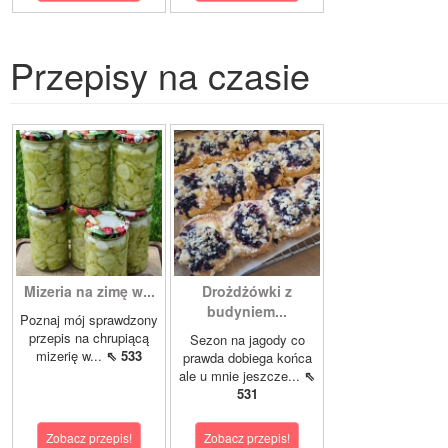
Przepisy na czasie
Mizeria na zimę w...
Drożdżówki z
budyniem...
Poznaj mój sprawdzony
przepis na chrupiącą
Sezon na jagody co
mizerię w...
⇖ 533
prawda dobiega końca
ale u mnie jeszcze...
⇖
531
Zobacz przepis!
Zobacz przepis!