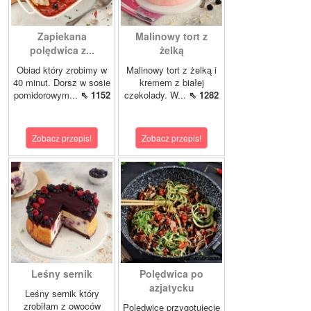
Zapiekana
Malinowy tort z
polędwica z...
żelką
Obiad który zrobimy w
Malinowy tort z żelką i
40 minut. Dorsz w sosie
kremem z białej
pomidorowym...
⇖ 1152
czekolady. W...
⇖ 1282
Zobacz przepis!
Zobacz przepis!
Leśny sernik
Polędwica po
azjatycku
Leśny sernik który
zrobiłam z owoców
Polędwicę przygotujecie