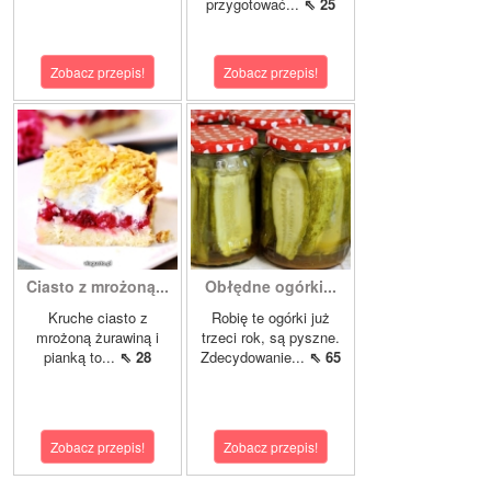
przygotować...
⇖ 25
Zobacz przepis!
Zobacz przepis!
Ciasto z mrożoną...
Obłędne ogórki...
Kruche ciasto z
Robię te ogórki już
mrożoną żurawiną i
trzeci rok, są pyszne.
pianką to...
⇖ 28
Zdecydowanie...
⇖ 65
Zobacz przepis!
Zobacz przepis!