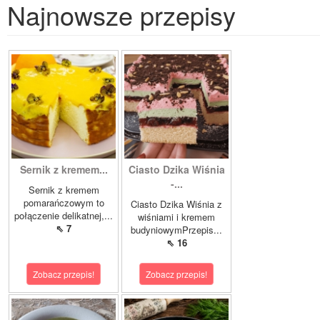
Najnowsze przepisy
Sernik z kremem...
Ciasto Dzika Wiśnia
-...
Sernik z kremem
pomarańczowym to
Ciasto Dzika Wiśnia z
połączenie delikatnej,...
wiśniami i kremem
⇖ 7
budyniowymPrzepis...
⇖ 16
Zobacz przepis!
Zobacz przepis!