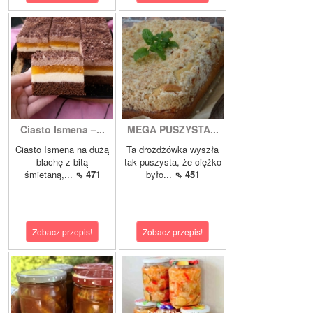
Ciasto Ismena –...
MEGA PUSZYSTA...
Ciasto Ismena na dużą
Ta drożdżówka wyszła
blachę z bitą
tak puszysta, że ciężko
śmietaną,...
⇖ 471
było...
⇖ 451
Zobacz przepis!
Zobacz przepis!