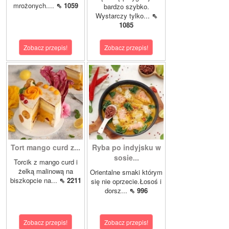
mrożonych....
⇖ 1059
bardzo szybko.
Wystarczy tylko...
⇖
1085
Zobacz przepis!
Zobacz przepis!
Tort mango curd z...
Ryba po indyjsku w
sosie...
Torcik z mango curd i
żelką malinową na
Orientalne smaki którym
biszkopcie na...
⇖ 2211
się nie oprzecie.Łosoś i
dorsz...
⇖ 996
Zobacz przepis!
Zobacz przepis!