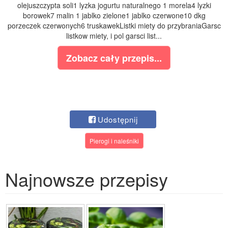
olejuszczypta soli1 lyzka jogurtu naturalnego 1 morela4 lyzki
borowek7 malin 1 jablko zielone1 jablko czerwone10 dkg
porzeczek czerwonych6 truskawekListki miety do przybraniaGarsc
listkow miety, i pol garsci list...
Zobacz cały przepis...
Udostępnij
Pierogi i naleśniki
Najnowsze przepisy