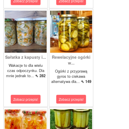
Zobacz przepis!
Zobacz przepis!
Sałatka z kapusty i...
Rewelacyjne ogórki
w...
Wakacje to dla wielu
czas odpoczynku. Dla
Ogórki z przyprawą
mnie jednak to...
⇖ 282
gyros to ciekawa
alternatywa dla...
⇖ 149
Zobacz przepis!
Zobacz przepis!