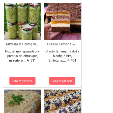
Mizeria na zimę w...
Ciasto Ismena –...
Poznaj mój sprawdzony
Ciasto Ismena na dużą
przepis na chrupiącą
blachę z bitą
mizerię w...
⇖ 511
śmietaną,...
⇖ 451
Zobacz przepis!
Zobacz przepis!