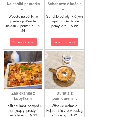
Naleśniki panterka
Schabowe z kością
–...
–...
Wesołe naleśniki w
Są takie obiady, których
panterkę Wesołe
zapachu nie da się
naleśniki panterka...
⇖
pomylić z...
⇖ 22
26
Zobacz przepis!
Zobacz przepis!
Zapiekanka z
Buratta z
kopytkami
pomidorem,...
Jeśli szukasz pomysłu
Włoskie wakacje
na sycący, prosty i
kojarzą się z beztroską,
wyjątkowo...
⇖ 23
słońcem,...
⇖ 21