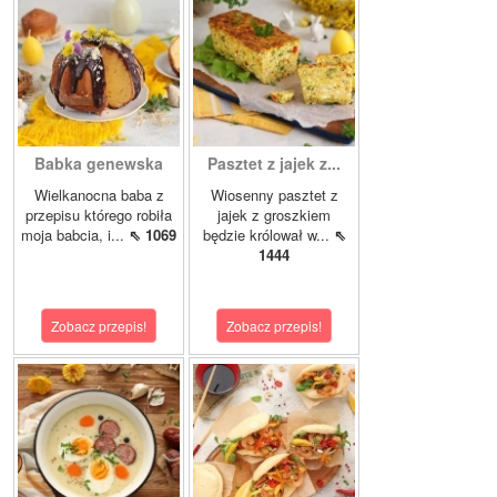
Babka genewska
Pasztet z jajek z...
Wielkanocna baba z
Wiosenny pasztet z
przepisu którego robiła
jajek z groszkiem
moja babcia, i...
⇖ 1069
będzie królował w...
⇖
1444
Zobacz przepis!
Zobacz przepis!