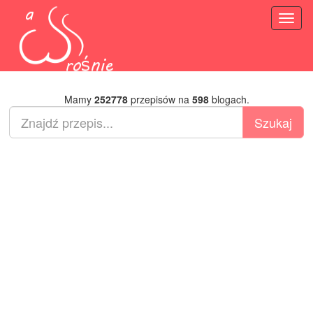
Toggl
naviga
Mamy
252778
przepisów na
598
blogach.