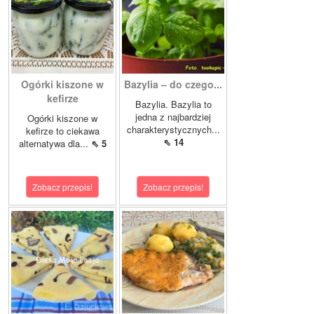
Ogórki kiszone w
Bazylia – do czego...
kefirze
Bazylia. Bazylia to
jedna z najbardziej
Ogórki kiszone w
charakterystycznych...
kefirze to ciekawa
⇖ 14
alternatywa dla...
⇖ 5
Zobacz przepis!
Zobacz przepis!