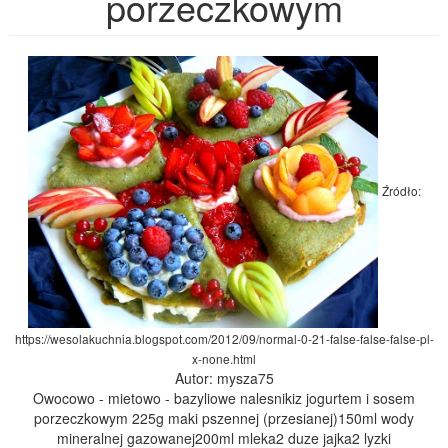
porzeczkowym
Źródło:
https://wesolakuchnia.blogspot.com/2012/09/normal-0-21-false-false-false-pl-
x-none.html
Autor: mysza75
Owocowo - mietowo - bazyliowe nalesnikiz jogurtem i sosem
porzeczkowym 225g maki pszennej (przesianej)150ml wody
mineralnej gazowanej200ml mleka2 duze jajka2 lyzki