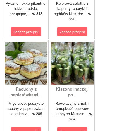
Pyszne, lekko pikantne,
Kolorowa sałatka z
lekko słodkie,
kapusty, papryki i
chrupiące,...
⇖ 313
ogórków Niektóre...
⇖
290
Zobacz przepis!
Zobacz przepis!
Racuchy z
Kiszone inaczej,
papierówkami...
po...
Mięciutkie, puszyste
Rewelacyjny smak i
racuchy z papierówkami
chrupkość ogórków
to jeden z...
⇖ 289
kiszonych.Musicie...
⇖
284