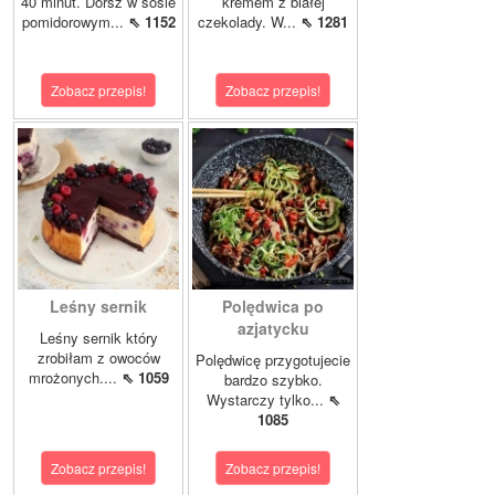
40 minut. Dorsz w sosie
kremem z białej
pomidorowym...
⇖ 1152
czekolady. W...
⇖ 1281
Zobacz przepis!
Zobacz przepis!
Leśny sernik
Polędwica po
azjatycku
Leśny sernik który
zrobiłam z owoców
Polędwicę przygotujecie
mrożonych....
⇖ 1059
bardzo szybko.
Wystarczy tylko...
⇖
1085
Zobacz przepis!
Zobacz przepis!