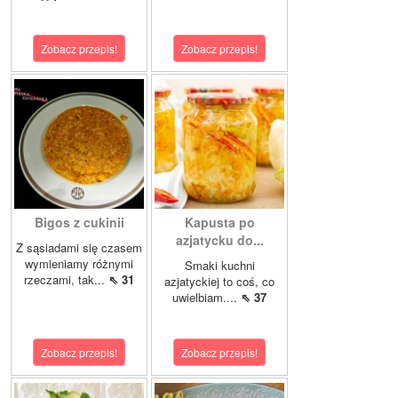
Zobacz przepis!
Zobacz przepis!
Bigos z cukinii
Kapusta po
azjatycku do...
Z sąsiadami się czasem
wymieniamy różnymi
Smaki kuchni
rzeczami, tak...
⇖ 31
azjatyckiej to coś, co
uwielbiam....
⇖ 37
Zobacz przepis!
Zobacz przepis!