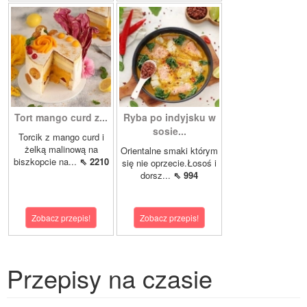
Tort mango curd z...
Ryba po indyjsku w
sosie...
Torcik z mango curd i
żelką malinową na
Orientalne smaki którym
biszkopcie na...
⇖ 2210
się nie oprzecie.Łosoś i
dorsz...
⇖ 994
Zobacz przepis!
Zobacz przepis!
Przepisy na czasie