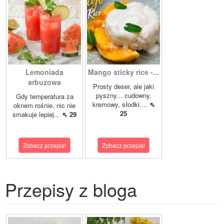
Lemoniada
Mango sticky rice -...
arbuzowa
Prosty deser, ale jaki
pyszny... cudowny,
Gdy temperatura za
kremowy, słodki....
⇖
oknem rośnie, nic nie
25
smakuje lepiej...
⇖ 29
Zobacz przepis!
Zobacz przepis!
Przepisy z bloga