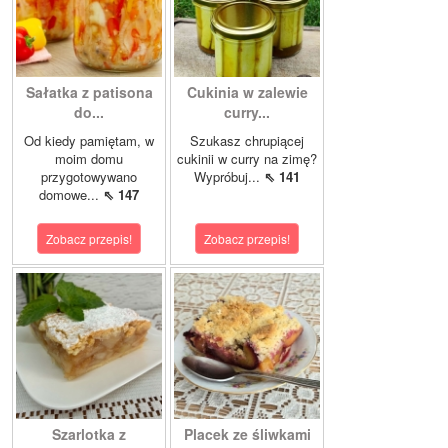
Sałatka z patisona
Cukinia w zalewie
do...
curry...
Od kiedy pamiętam, w
Szukasz chrupiącej
moim domu
cukinii w curry na zimę?
przygotowywano
Wypróbuj...
⇖ 141
domowe...
⇖ 147
Zobacz przepis!
Zobacz przepis!
Szarlotka z
Placek ze śliwkami