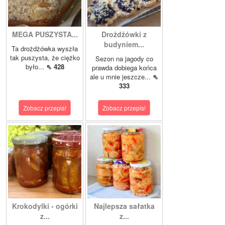
MEGA PUSZYSTA...
Drożdżówki z
budyniem...
Ta drożdżówka wyszła
tak puszysta, że ciężko
Sezon na jagody co
było...
⇖ 428
prawda dobiega końca
ale u mnie jeszcze...
⇖
333
Zobacz przepis!
Zobacz przepis!
Krokodylki - ogórki
Najlepsza sałatka
z...
z...