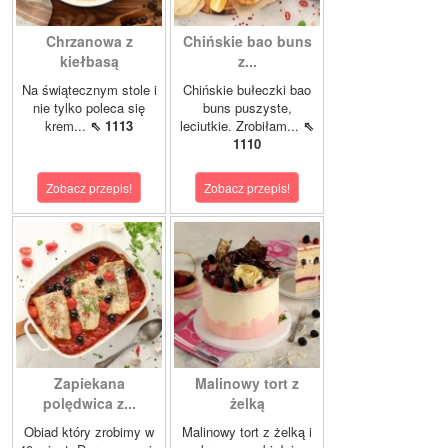
Chrzanowa z
Chińskie bao buns
kiełbasą
z...
Na świątecznym stole i
Chińskie bułeczki bao
nie tylko poleca się
buns puszyste,
krem...
⇖ 1113
leciutkie. Zrobiłam...
⇖
1110
Zobacz przepis!
Zobacz przepis!
Zapiekana
Malinowy tort z
polędwica z...
żelką
Obiad który zrobimy w
Malinowy tort z żelką i