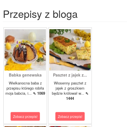
Przepisy z bloga
Babka genewska
Pasztet z jajek z...
Wielkanocna baba z
Wiosenny pasztet z
przepisu którego robiła
jajek z groszkiem
moja babcia, i...
⇖ 1069
będzie królował w...
⇖
1444
Zobacz przepis!
Zobacz przepis!