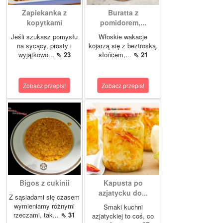
Zapiekanka z
Buratta z
kopytkami
pomidorem,...
Jeśli szukasz pomysłu
Włoskie wakacje
na sycący, prosty i
kojarzą się z beztroską,
wyjątkowo...
⇖ 23
słońcem,...
⇖ 21
Zobacz przepis!
Zobacz przepis!
Bigos z cukinii
Kapusta po
azjatycku do...
Z sąsiadami się czasem
wymieniamy różnymi
Smaki kuchni
rzeczami, tak...
⇖ 31
azjatyckiej to coś, co