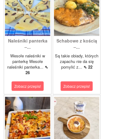
Naleśniki panterka
Schabowe z kością
–...
–...
Wesołe naleśniki w
Są takie obiady, których
panterkę Wesołe
zapachu nie da się
naleśniki panterka...
⇖
pomylić z...
⇖ 22
26
Zobacz przepis!
Zobacz przepis!