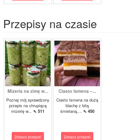
Przepisy na czasie
Mizeria na zimę w...
Ciasto Ismena –...
Poznaj mój sprawdzony
Ciasto Ismena na dużą
przepis na chrupiącą
blachę z bitą
mizerię w...
⇖ 511
śmietaną,...
⇖ 450
Zobacz przepis!
Zobacz przepis!