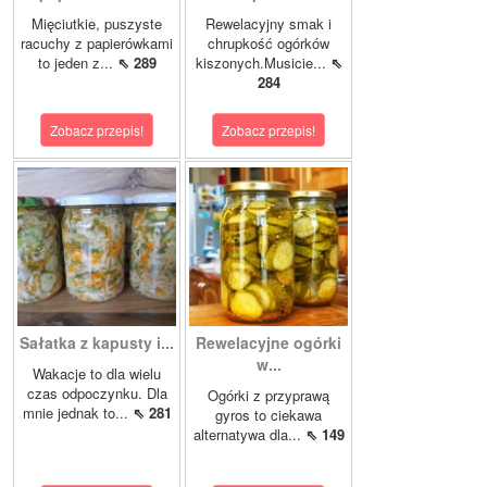
Mięciutkie, puszyste
Rewelacyjny smak i
racuchy z papierówkami
chrupkość ogórków
to jeden z...
⇖ 289
kiszonych.Musicie...
⇖
284
Zobacz przepis!
Zobacz przepis!
Sałatka z kapusty i...
Rewelacyjne ogórki
w...
Wakacje to dla wielu
czas odpoczynku. Dla
Ogórki z przyprawą
mnie jednak to...
⇖ 281
gyros to ciekawa
alternatywa dla...
⇖ 149