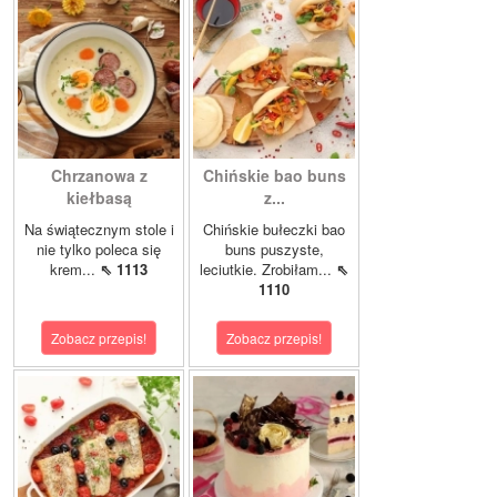
Chrzanowa z
Chińskie bao buns
kiełbasą
z...
Na świątecznym stole i
Chińskie bułeczki bao
nie tylko poleca się
buns puszyste,
krem...
⇖ 1113
leciutkie. Zrobiłam...
⇖
1110
Zobacz przepis!
Zobacz przepis!