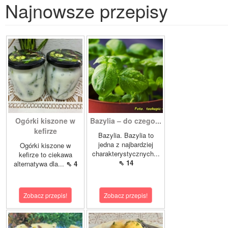
Najnowsze przepisy
Ogórki kiszone w
Bazylia – do czego...
kefirze
Bazylia. Bazylia to
jedna z najbardziej
Ogórki kiszone w
charakterystycznych...
kefirze to ciekawa
⇖ 14
alternatywa dla...
⇖ 4
Zobacz przepis!
Zobacz przepis!