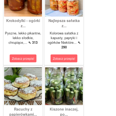
Krokodylki - ogórki
Najlepsza sałatka
z...
z...
Pyszne, lekko pikantne,
Kolorowa sałatka z
lekko słodkie,
kapusty, papryki i
chrupiące,...
⇖ 313
ogórków Niektóre...
⇖
290
Zobacz przepis!
Zobacz przepis!
Racuchy z
Kiszone inaczej,
papierówkami...
po...