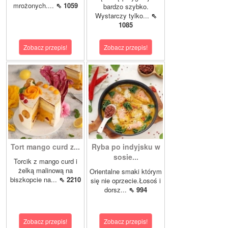
mrożonych....
⇖ 1059
bardzo szybko.
Wystarczy tylko...
⇖
1085
Zobacz przepis!
Zobacz przepis!
Tort mango curd z...
Ryba po indyjsku w
sosie...
Torcik z mango curd i
żelką malinową na
Orientalne smaki którym
biszkopcie na...
⇖ 2210
się nie oprzecie.Łosoś i
dorsz...
⇖ 994
Zobacz przepis!
Zobacz przepis!