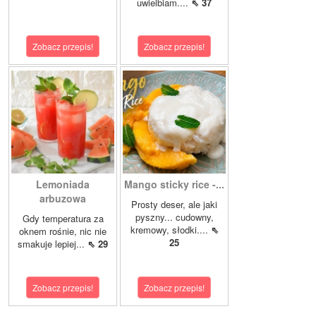
uwielbiam....
⇖ 37
Zobacz przepis!
Zobacz przepis!
Lemoniada
Mango sticky rice -...
arbuzowa
Prosty deser, ale jaki
pyszny... cudowny,
Gdy temperatura za
kremowy, słodki....
⇖
oknem rośnie, nic nie
25
smakuje lepiej...
⇖ 29
Zobacz przepis!
Zobacz przepis!