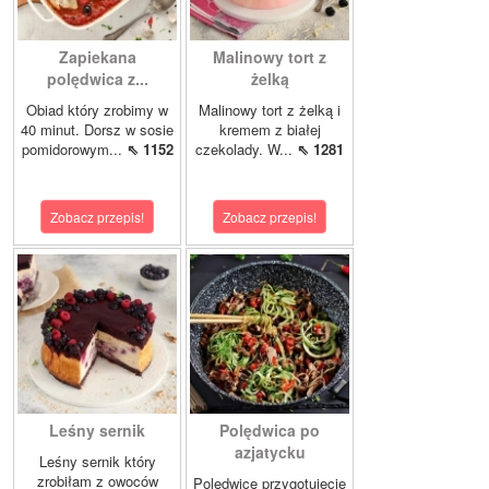
Zapiekana
Malinowy tort z
polędwica z...
żelką
Obiad który zrobimy w
Malinowy tort z żelką i
40 minut. Dorsz w sosie
kremem z białej
pomidorowym...
⇖ 1152
czekolady. W...
⇖ 1281
Zobacz przepis!
Zobacz przepis!
Leśny sernik
Polędwica po
azjatycku
Leśny sernik który
zrobiłam z owoców
Polędwicę przygotujecie