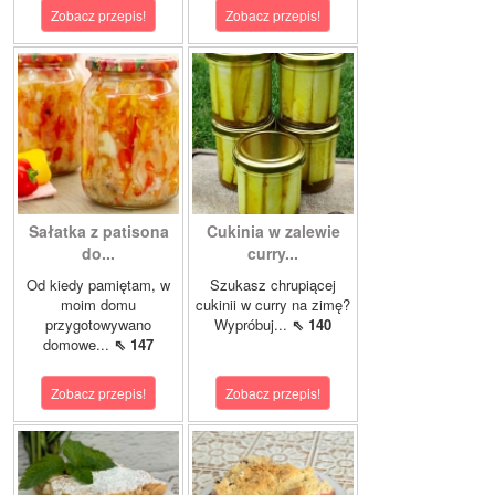
Zobacz przepis!
Zobacz przepis!
Sałatka z patisona
Cukinia w zalewie
do...
curry...
Od kiedy pamiętam, w
Szukasz chrupiącej
moim domu
cukinii w curry na zimę?
przygotowywano
Wypróbuj...
⇖ 140
domowe...
⇖ 147
Zobacz przepis!
Zobacz przepis!