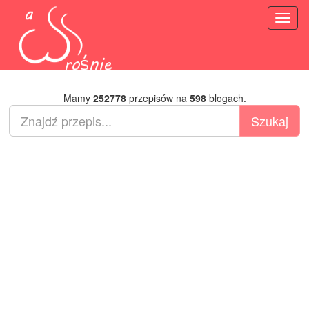
Toggl
naviga
Mamy
252778
przepisów na
598
blogach.