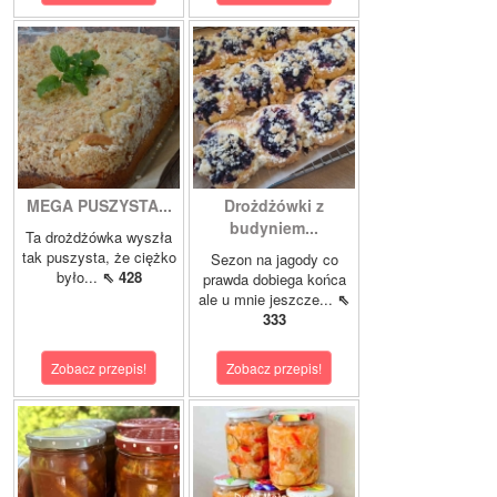
MEGA PUSZYSTA...
Drożdżówki z
budyniem...
Ta drożdżówka wyszła
tak puszysta, że ciężko
Sezon na jagody co
było...
⇖ 428
prawda dobiega końca
ale u mnie jeszcze...
⇖
333
Zobacz przepis!
Zobacz przepis!