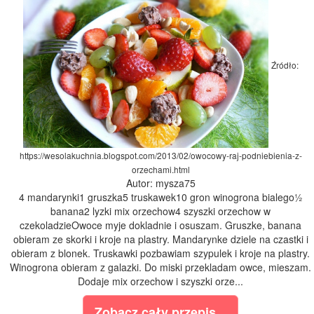
Źródło:
https://wesolakuchnia.blogspot.com/2013/02/owocowy-raj-podniebienia-z-
orzechami.html
Autor: mysza75
4 mandarynki1 gruszka5 truskawek10 gron winogrona bialego½
banana2 lyzki mix orzechow4 szyszki orzechow w
czekoladzieOwoce myje dokladnie i osuszam. Gruszke, banana
obieram ze skorki i kroje na plastry. Mandarynke dziele na czastki i
obieram z blonek. Truskawki pozbawiam szypulek i kroje na plastry.
Winogrona obieram z galazki. Do miski przekladam owce, mieszam.
Dodaje mix orzechow i szyszki orze...
Zobacz cały przepis...