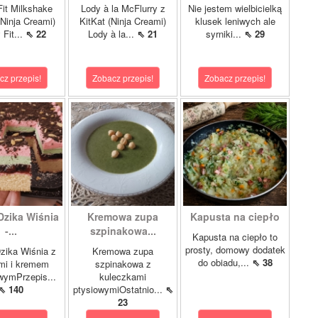
it Milkshake
Lody à la McFlurry z
Nie jestem wielbicielką
Ninja Creami)
KitKat (Ninja Creami)
klusek leniwych ale
 Fit...
⇖ 22
Lody à la...
⇖ 21
syrniki...
⇖ 29
cz przepis!
Zobacz przepis!
Zobacz przepis!
Dzika Wiśnia
Kremowa zupa
Kapusta na ciepło
-...
szpinakowa...
Kapusta na ciepło to
prosty, domowy dodatek
zika Wiśnia z
Kremowa zupa
do obiadu,...
⇖ 38
mi i kremem
szpinakowa z
wymPrzepis...
kuleczkami
⇖ 140
ptysiowymiOstatnio...
⇖
23