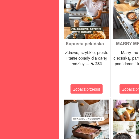
Kapusta pekińska...
MARRY ME 
Zdrowe, szybkie, proste
Marry me 
i tanie obiady dla całej
cieciorką, pa
rodziny,...
⇖ 284
pomidorami t
Zobacz przepis!
Zobacz pr