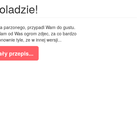
oladzie!
sta parzonego, przypadl Wam do gustu.
talam od Was ogrom zdjec, za co bardzo
nownie tyle, ze w innej wersji...
ły przepis...