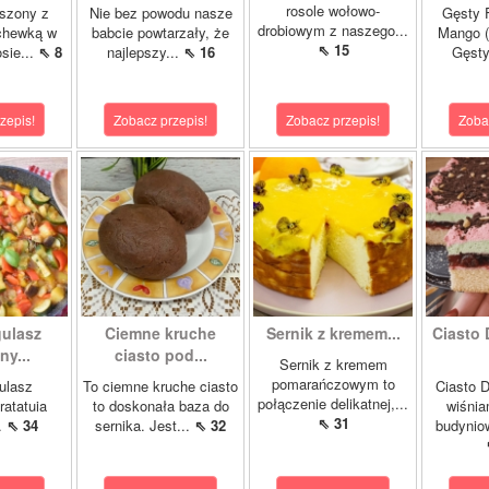
rosole wołowo-
szony z
Nie bez powodu nasze
Gęsty F
drobiowym z naszego...
chewką w
babcie powtarzały, że
Mango (
⇖ 15
sie...
⇖ 8
najlepszy...
⇖ 16
Gęsty
zepis!
Zobacz przepis!
Zobacz przepis!
Zoba
gulasz
Ciemne kruche
Sernik z kremem...
Ciasto 
y...
ciasto pod...
Sernik z kremem
pomarańczowym to
ulasz
To ciemne kruche ciasto
Ciasto D
połączenie delikatnej,...
ratatuia
to doskonała baza do
wiśnia
⇖ 31
..
⇖ 34
sernika. Jest...
⇖ 32
budynio