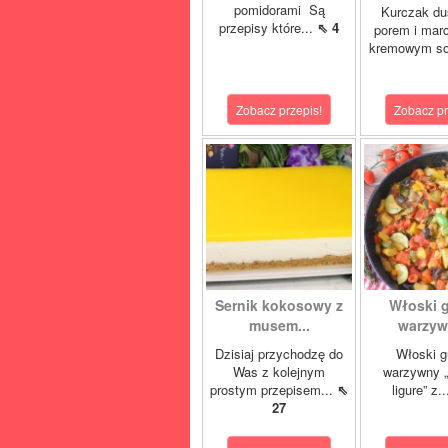
pomidorami Są
Kurczak du
przepisy które...
⇖ 4
porem i mar
kremowym so
Zobacz przepis!
Zobacz pr
Sernik kokosowy z
Włoski 
musem...
warzywn
Dzisiaj przychodzę do
Włoski g
Was z kolejnym
warzywny „
prostym przepisem...
⇖
ligure” z.
27