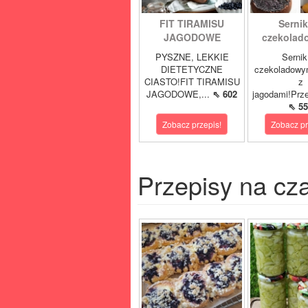
FIT TIRAMISU
Sernik
JAGODOWE
czekolad
PYSZNE, LEKKIE
Sernik
DIETETYCZNE
czekoladowy
CIASTO!FIT TIRAMISU
z
JAGODOWE,...
⇖ 602
jagodami!Prze
⇖ 55
Zobacz przepis!
Zobacz pr
Przepisy na cz