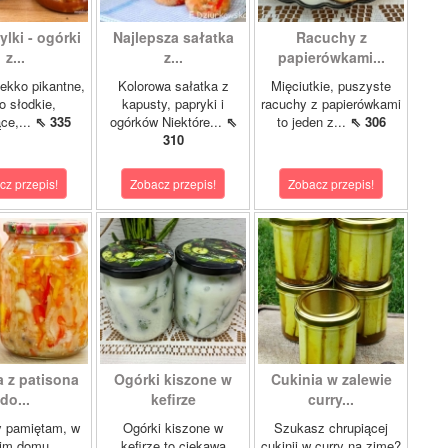
lki - ogórki
Najlepsza sałatka
Racuchy z
z...
z...
papierówkami...
ekko pikantne,
Kolorowa sałatka z
Mięciutkie, puszyste
o słodkie,
kapusty, papryki i
racuchy z papierówkami
ce,...
⇖ 335
ogórków Niektóre...
⇖
to jeden z...
⇖ 306
310
cz przepis!
Zobacz przepis!
Zobacz przepis!
a z patisona
Ogórki kiszone w
Cukinia w zalewie
do...
kefirze
curry...
y pamiętam, w
Ogórki kiszone w
Szukasz chrupiącej
im domu
kefirze to ciekawa
cukinii w curry na zimę?