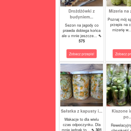
Drożdżówki z
Mizeria na 
budyniem...
Poznaj mój s
przepis na 
Sezon na jagody co
mizerię w.
prawda dobiega końca
ale u mnie jeszcze...
⇖
575
Zobacz przepis!
Zobacz pr
Sałatka z kapusty i...
Kiszone i
po..
Wakacje to dla wielu
czas odpoczynku. Dla
Rewelacyjn
mnie jednak to...
⇖ 301
chrupkość 