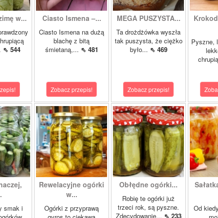
zimę w...
Ciasto Ismena –...
MEGA PUSZYSTA...
Krokody
prawdzony
Ciasto Ismena na dużą
Ta drożdżówka wyszła
chrupiącą
blachę z bitą
tak puszysta, że ciężko
Pyszne, l
..
⇖ 544
śmietaną,...
⇖ 481
było...
⇖ 469
lekk
chrupią
zepis!
Zobacz przepis!
Zobacz przepis!
Zoba
naczej,
Rewelacyjne ogórki
Obłędne ogórki...
Sałatk
.
w...
Robię te ogórki już
trzeci rok, są pyszne.
y smak i
Ogórki z przyprawą
Od kied
Zdecydowanie...
⇖ 233
ogórków
gyros to ciekawa
mo