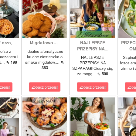
orzo,...
Migdałowo -...
NAJLEPSZE
PRZEC
PRZEPISY NA...
OM
orzo z
Idealne aromatyczne
rmezanem i
kruche ciasteczka o
NAJLEPSZE
Szpina
o...
⇖ 199
smaku migdałów,...
⇖
PRZEPISY NA
łososie
363
SZPARAGI!Cieszę się,
zimno i
że mogę...
⇖ 500
zepis!
Zobacz przepis!
Zobacz przepis!
Zoba