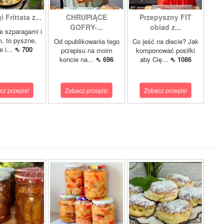
 Frittata z...
CHRUPIĄCE
Przepyszny FIT
GOFRY-...
obiad z...
ze szparagami i
, to pyszne,
Od opublikowania tego
Co jeść na diecie? Jak
 i...
⇖ 700
przepisu na moim
komponować posiłki
koncie na...
⇖ 696
aby Cię...
⇖ 1086
cz przepis!
Zobacz przepis!
Zobacz przepis!