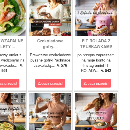
IWZAPALNE
Czekoladowe
FIT ROLADA Z
LETY....
gofry....
TRUSKAWKAMI!
kowy omlet z
Prawdziwe czekoladowe
po przepis zapraszam
m wędzonym na
pyszne gofry!Pachnące
na moje konto na
 awokado,...
⇖
czekoladą,...
⇖ 576
InstagramieFIT
951
ROLADA...
⇖ 542
cz przepis!
Zobacz przepis!
Zobacz przepis!