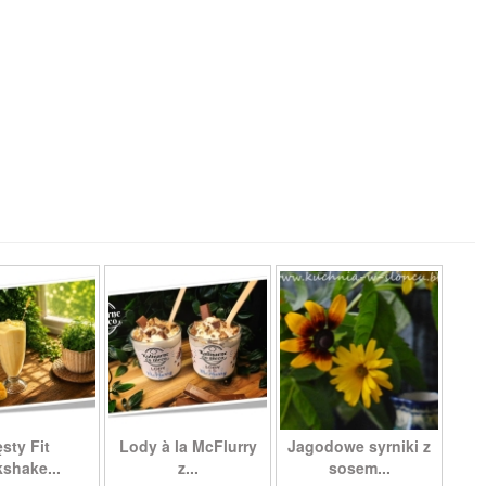
sty Fit
Lody à la McFlurry
Jagodowe syrniki z
kshake...
z...
sosem...