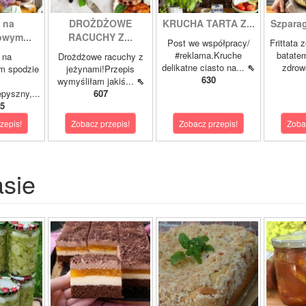
 na
DROŻDŻOWE
KRUCHA TARTA Z...
Szparagi
owym...
RACUCHY Z...
Post we współpracy/
Frittata 
#reklama.Kruche
batatem
 na
Drożdżowe racuchy z
delikatne ciasto na...
⇖
zdrowe
m spodzie
jeżynami!Przepis
630
wymyśliłam jakiś...
⇖
pyszny,...
607
5
zepis!
Zobacz przepis!
Zobacz przepis!
Zoba
asie