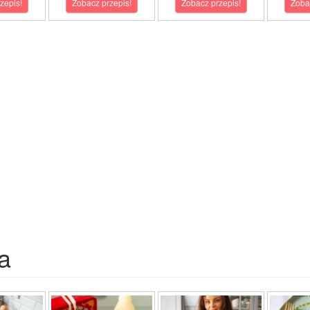
zepis!
Zobacz przepis!
Zobacz przepis!
Zoba
a