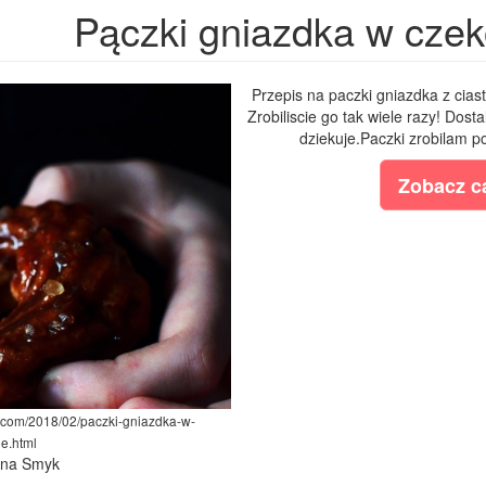
Pączki gniazdka w czek
Przepis na paczki gniazdka z cia
Zrobiliscie go tak wiele razy! Dos
dziekuje.Paczki zrobilam po
Zobacz ca
t.com/2018/02/paczki-gniazdka-w-
e.html
lina Smyk