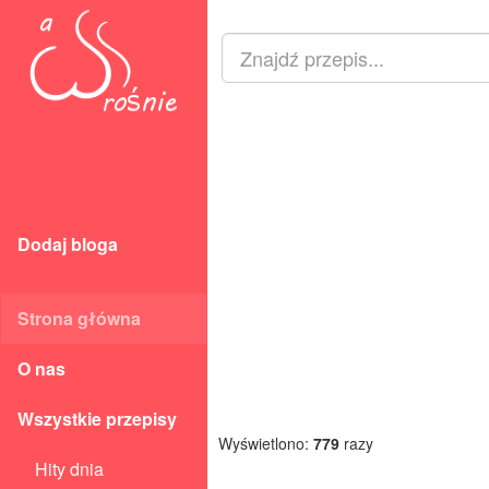
Dodaj bloga
Strona główna
O nas
Wszystkie przepisy
Wyświetlono:
779
razy
Hity dnia