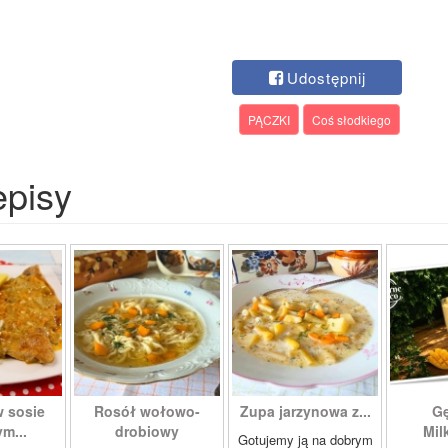
Udostępnij
PĄCZKI
Coś słodkiego
episy
w sosie
Rosół wołowo-
Zupa jarzynowa z...
Gę
m...
drobiowy
Mil
Gotujemy ją na dobrym