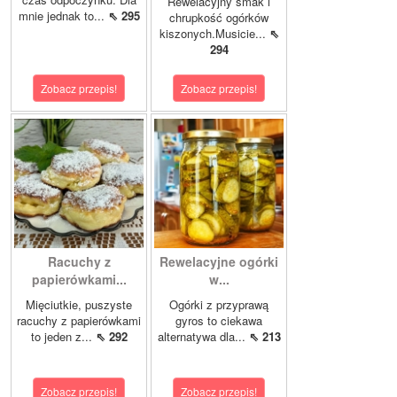
Rewelacyjny smak i
mnie jednak to...
⇖ 295
chrupkość ogórków
kiszonych.Musicie...
⇖
294
Zobacz przepis!
Zobacz przepis!
Racuchy z
Rewelacyjne ogórki
papierówkami...
w...
Mięciutkie, puszyste
Ogórki z przyprawą
racuchy z papierówkami
gyros to ciekawa
to jeden z...
⇖ 292
alternatywa dla...
⇖ 213
Zobacz przepis!
Zobacz przepis!