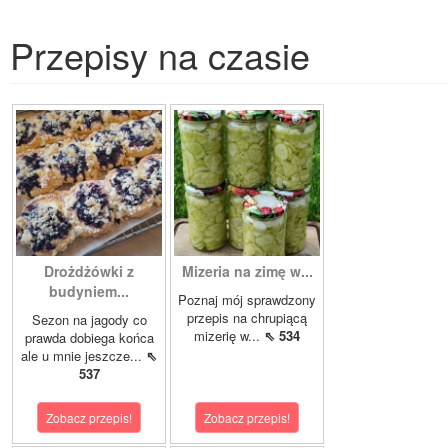
Przepisy na czasie
Drożdżówki z
Mizeria na zimę w...
budyniem...
Poznaj mój sprawdzony
przepis na chrupiącą
Sezon na jagody co
mizerię w...
⇖ 534
prawda dobiega końca
ale u mnie jeszcze...
⇖
537
Zobacz przepis!
Zobacz przepis!