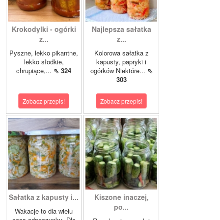
Krokodylki - ogórki
Najlepsza sałatka
z...
z...
Pyszne, lekko pikantne,
Kolorowa sałatka z
lekko słodkie,
kapusty, papryki i
chrupiące,...
⇖ 324
ogórków Niektóre...
⇖
303
Zobacz przepis!
Zobacz przepis!
Sałatka z kapusty i...
Kiszone inaczej,
po...
Wakacje to dla wielu
czas odpoczynku. Dla