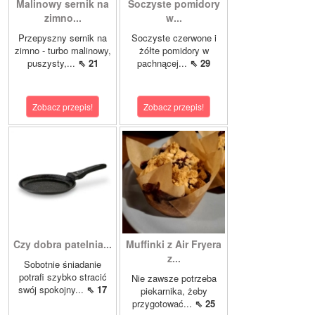
Malinowy sernik na
Soczyste pomidory
zimno...
w...
Przepyszny sernik na
Soczyste czerwone i
zimno - turbo malinowy,
żółte pomidory w
puszysty,...
⇖ 21
pachnącej...
⇖ 29
Zobacz przepis!
Zobacz przepis!
Czy dobra patelnia...
Muffinki z Air Fryera
z...
Sobotnie śniadanie
potrafi szybko stracić
Nie zawsze potrzeba
swój spokojny...
⇖ 17
piekarnika, żeby
przygotować...
⇖ 25