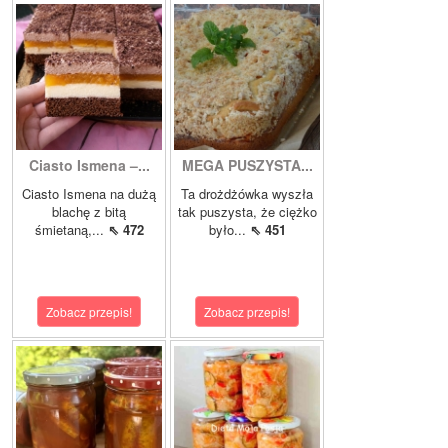
Ciasto Ismena –...
MEGA PUSZYSTA...
Ciasto Ismena na dużą
Ta drożdżówka wyszła
blachę z bitą
tak puszysta, że ciężko
śmietaną,...
⇖ 472
było...
⇖ 451
Zobacz przepis!
Zobacz przepis!