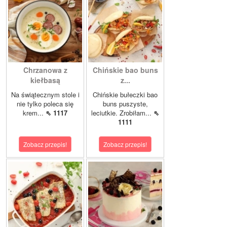
Chrzanowa z
Chińskie bao buns
kiełbasą
z...
Na świątecznym stole i
Chińskie bułeczki bao
nie tylko poleca się
buns puszyste,
krem...
⇖ 1117
leciutkie. Zrobiłam...
⇖
1111
Zobacz przepis!
Zobacz przepis!