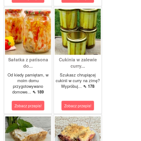
Sałatka z patisona
Cukinia w zalewie
do...
curry...
Od kiedy pamiętam, w
Szukasz chrupiącej
moim domu
cukinii w curry na zimę?
przygotowywano
Wypróbuj...
⇖ 178
domowe...
⇖ 189
Zobacz przepis!
Zobacz przepis!