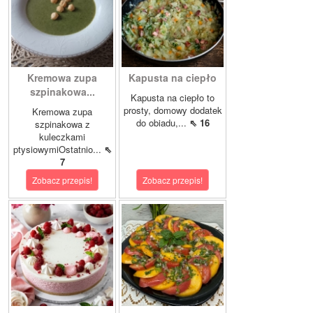
Kremowa zupa
Kapusta na ciepło
szpinakowa...
Kapusta na ciepło to
prosty, domowy dodatek
Kremowa zupa
do obiadu,...
⇖ 16
szpinakowa z
kuleczkami
ptysiowymiOstatnio...
⇖
7
Zobacz przepis!
Zobacz przepis!