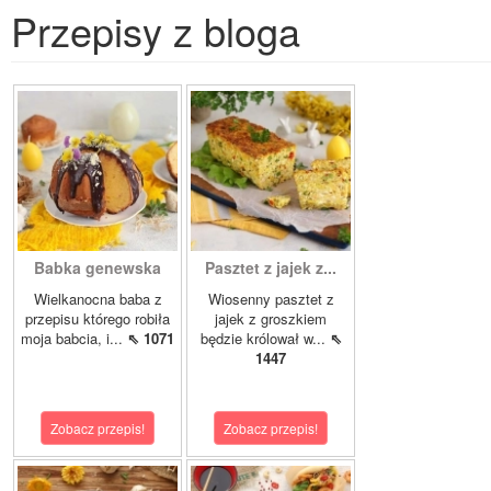
Przepisy z bloga
Babka genewska
Pasztet z jajek z...
Wielkanocna baba z
Wiosenny pasztet z
przepisu którego robiła
jajek z groszkiem
moja babcia, i...
⇖ 1071
będzie królował w...
⇖
1447
Zobacz przepis!
Zobacz przepis!