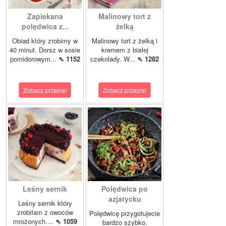
Zapiekana
Malinowy tort z
polędwica z...
żelką
Obiad który zrobimy w
Malinowy tort z żelką i
40 minut. Dorsz w sosie
kremem z białej
pomidorowym...
⇖ 1152
czekolady. W...
⇖ 1282
Zobacz przepis!
Zobacz przepis!
Leśny sernik
Polędwica po
azjatycku
Leśny sernik który
zrobiłam z owoców
Polędwicę przygotujecie
mrożonych....
⇖ 1059
bardzo szybko.