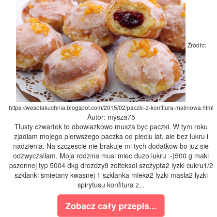
Źródło:
https://wesolakuchnia.blogspot.com/2015/02/paczki-z-konfitura-malinowa.html
Autor: mysza75
Tlusty czwartek to obowiazkowo musza byc paczki. W tym roku
zjadlam mojego pierwszego paczka od pieciu lat, ale bez lukru i
nadzienia. Na szczescie nie brakuje mi tych dodatkow bo juz sie
odzwyczailam. Moja rodzina musi miec duzo lukru :-)500 g maki
pszennej typ 5004 dkg drozdzy9 zolteksol szczypta2 lyzki cukru1/2
szklanki smietany kwasnej 1 szklanka mleka2 lyzki masla2 lyzki
spirytusu konfitura z...
Zobacz cały przepis...