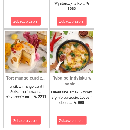
Wystarczy tylko...
⇖
1085
Zobacz przepis!
Zobacz przepis!
Tort mango curd z...
Ryba po indyjsku w
sosie...
Torcik z mango curd i
żelką malinową na
Orientalne smaki którym
biszkopcie na...
⇖ 2211
się nie oprzecie.Łosoś i
dorsz...
⇖ 996
Zobacz przepis!
Zobacz przepis!