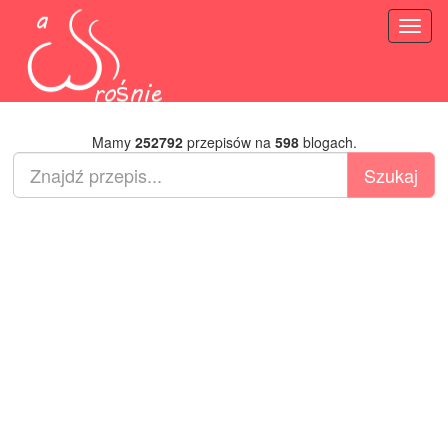
Toggl
naviga
Mamy
252792
przepisów na
598
blogach.