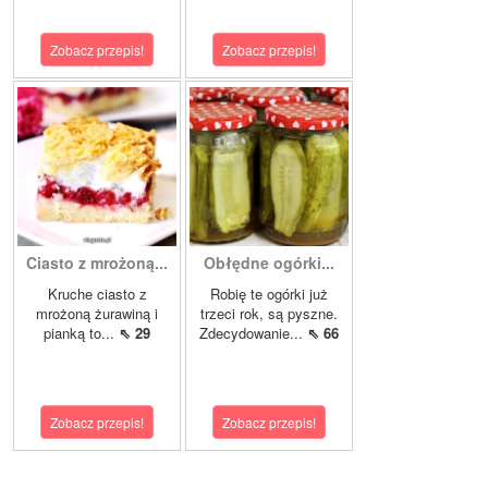
Zobacz przepis!
Zobacz przepis!
Ciasto z mrożoną...
Obłędne ogórki...
Kruche ciasto z
Robię te ogórki już
mrożoną żurawiną i
trzeci rok, są pyszne.
pianką to...
⇖ 29
Zdecydowanie...
⇖ 66
Zobacz przepis!
Zobacz przepis!