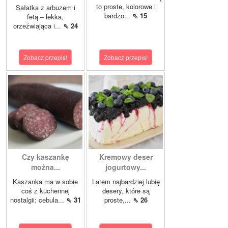
to proste, kolorowe i
Sałatka z arbuzem i
bardzo...
⇖ 15
fetą – lekka,
orzeźwiająca i...
⇖ 24
Zobacz przepis!
Zobacz przepis!
Czy kaszankę
Kremowy deser
można...
jogurtowy...
Kaszanka ma w sobie
Latem najbardziej lubię
coś z kuchennej
desery, które są
nostalgii: cebula...
⇖ 31
proste,...
⇖ 26