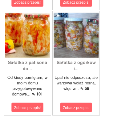
Zobacz przepis!
Zobacz przepis!
Sałatka z patisona
Sałatka z ogórków
do...
i...
Od kiedy pamiętam, w
Upał nie odpuszcza, ale
moim domu
warzywa wciąż rosną,
przygotowywano
więc w...
⇖ 56
domowe...
⇖ 101
Zobacz przepis!
Zobacz przepis!