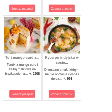
Zobacz przepis!
Zobacz przepis!
Tort mango curd z...
Ryba po indyjsku w
sosie...
Torcik z mango curd i
żelką malinową na
Orientalne smaki którym
biszkopcie na...
⇖ 2208
się nie oprzecie.Łosoś i
dorsz...
⇖ 991
Zobacz przepis!
Zobacz przepis!