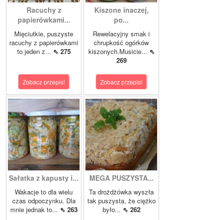
Racuchy z
Kiszone inaczej,
papierówkami...
po...
Mięciutkie, puszyste
Rewelacyjny smak i
racuchy z papierówkami
chrupkość ogórków
to jeden z...
⇖ 275
kiszonych.Musicie...
⇖
269
Zobacz przepis!
Zobacz przepis!
Sałatka z kapusty i...
MEGA PUSZYSTA...
Wakacje to dla wielu
Ta drożdżówka wyszła
czas odpoczynku. Dla
tak puszysta, że ciężko
mnie jednak to...
⇖ 263
było...
⇖ 262