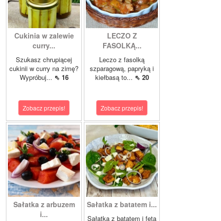
Cukinia w zalewie
LECZO Z
curry...
FASOLKĄ...
Szukasz chrupiącej
Leczo z fasolką
cukinii w curry na zimę?
szparagową, papryką i
Wypróbuj...
⇖ 16
kiełbasą to...
⇖ 20
Zobacz przepis!
Zobacz przepis!
Sałatka z arbuzem
Sałatka z batatem i...
i...
Sałatka z batatem i fetą