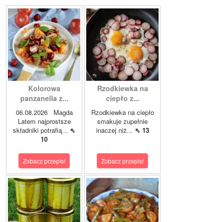
Kolorowa
Rzodkiewka na
panzanella z...
ciepło z...
06.08.2026 Magda
Rzodkiewka na ciepło
Latem najprostsze
smakuje zupełnie
składniki potrafią...
⇖
inaczej niż...
⇖ 13
10
Zobacz przepis!
Zobacz przepis!