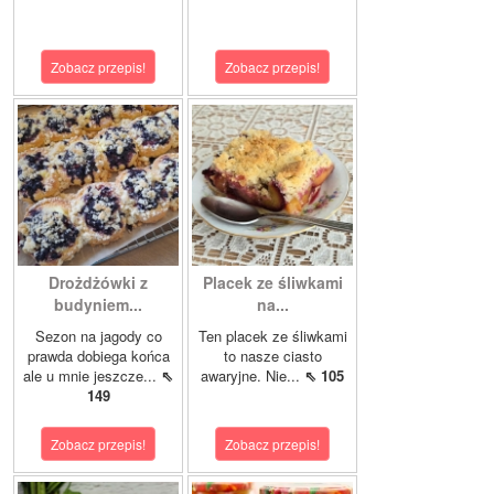
Zobacz przepis!
Zobacz przepis!
Drożdżówki z
Placek ze śliwkami
budyniem...
na...
Sezon na jagody co
Ten placek ze śliwkami
prawda dobiega końca
to nasze ciasto
ale u mnie jeszcze...
⇖
awaryjne. Nie...
⇖ 105
149
Zobacz przepis!
Zobacz przepis!