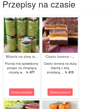
Przepisy na czasie
Mizeria na zimę w...
Ciasto Ismena –...
Poznaj mój sprawdzony
Ciasto Ismena na dużą
przepis na chrupiącą
blachę z bitą
mizerię w...
⇖ 477
śmietaną,...
⇖ 413
Zobacz przepis!
Zobacz przepis!