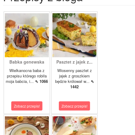
Babka genewska
Pasztet z jajek z...
Wielkanocna baba z
Wiosenny pasztet z
przepisu którego robiła
jajek z groszkiem
moja babcia, i...
⇖ 1066
będzie królował w...
⇖
1442
Zobacz przepis!
Zobacz przepis!