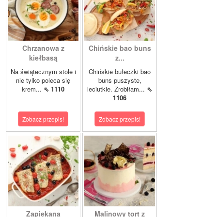
Chrzanowa z
Chińskie bao buns
kiełbasą
z...
Na świątecznym stole i
Chińskie bułeczki bao
nie tylko poleca się
buns puszyste,
krem...
⇖ 1110
leciutkie. Zrobiłam...
⇖
1106
Zobacz przepis!
Zobacz przepis!
Zapiekana
Malinowy tort z