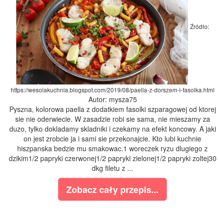
Źródło:
https://wesolakuchnia.blogspot.com/2019/08/paella-z-dorszem-i-fasolka.html
Autor: mysza75
Pyszna, kolorowa paella z dodatkiem fasolki szparagowej od ktorej
sie nie oderwiecie. W zasadzie robi sie sama, nie mieszamy za
duzo, tylko dokladamy skladniki i czekamy na efekt koncowy. A jaki
on jest zrobcie ja i sami sie przekonajcie. Kto lubi kuchnie
hiszpanska bedzie mu smakowac.1 woreczek ryzu dlugiego z
dzikim1/2 papryki czerwonej1/2 papryki zielonej1/2 papryki zoltej30
dkg filetu z ...
Zobacz cały przepis...