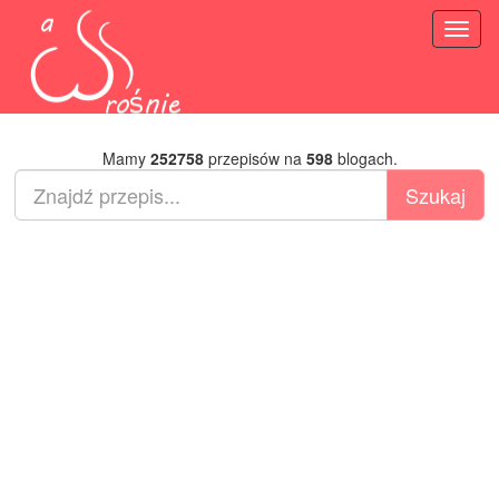
Toggl
naviga
Mamy
252758
przepisów na
598
blogach.