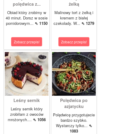
polędwica z...
żelką
Obiad który zrobimy w
Malinowy tort z żelką i
40 minut. Dorsz w sosie
kremem z białej
pomidorowym...
⇖ 1150
czekolady. W...
⇖ 1279
Zobacz przepis!
Zobacz przepis!
Leśny sernik
Polędwica po
azjatycku
Leśny sernik który
zrobiłam z owoców
Polędwicę przygotujecie
mrożonych....
⇖ 1056
bardzo szybko.
Wystarczy tylko...
⇖
1083