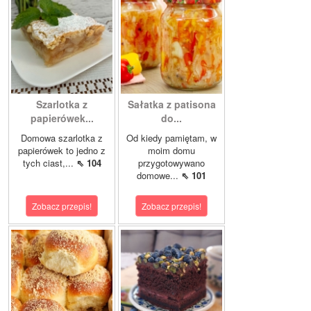
Szarlotka z
Sałatka z patisona
papierówek...
do...
Domowa szarlotka z
Od kiedy pamiętam, w
papierówek to jedno z
moim domu
tych ciast,...
⇖ 104
przygotowywano
domowe...
⇖ 101
Zobacz przepis!
Zobacz przepis!