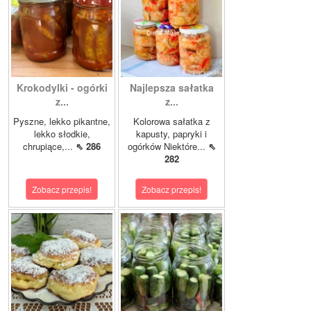
Krokodylki - ogórki
Najlepsza sałatka
z...
z...
Pyszne, lekko pikantne,
Kolorowa sałatka z
lekko słodkie,
kapusty, papryki i
chrupiące,...
⇖ 286
ogórków Niektóre...
⇖
282
Zobacz przepis!
Zobacz przepis!