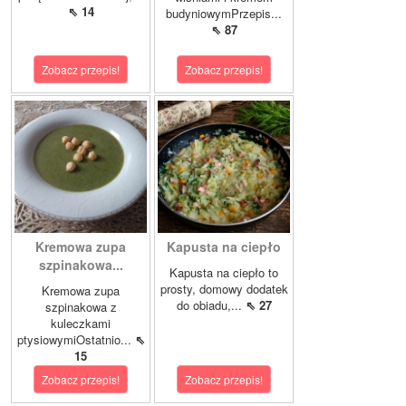
⇖ 14
budyniowymPrzepis...
⇖ 87
Zobacz przepis!
Zobacz przepis!
Kremowa zupa
Kapusta na ciepło
szpinakowa...
Kapusta na ciepło to
prosty, domowy dodatek
Kremowa zupa
do obiadu,...
⇖ 27
szpinakowa z
kuleczkami
ptysiowymiOstatnio...
⇖
15
Zobacz przepis!
Zobacz przepis!