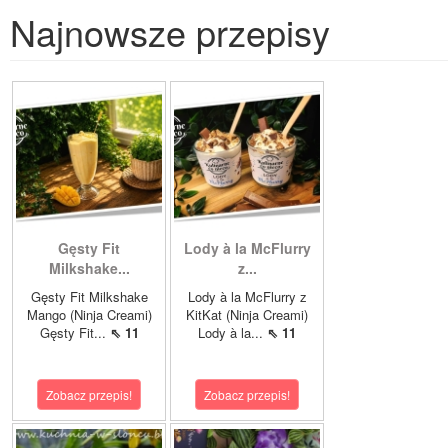
Najnowsze przepisy
Gęsty Fit
Lody à la McFlurry
Milkshake...
z...
Gęsty Fit Milkshake
Lody à la McFlurry z
Mango (Ninja Creami)
KitKat (Ninja Creami)
Gęsty Fit...
⇖ 11
Lody à la...
⇖ 11
Zobacz przepis!
Zobacz przepis!