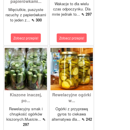
papierówkami...
Wakacje to dla wielu
czas odpoczynku. Dla
Mięciutkie, puszyste
mnie jednak to...
⇖ 297
racuchy z papierówkami
to jeden z...
⇖ 300
Zobacz przepis!
Zobacz przepis!
Kiszone inaczej,
Rewelacyjne ogórki
po...
w...
Rewelacyjny smak i
Ogórki z przyprawą
chrupkość ogórków
gyros to ciekawa
kiszonych.Musicie...
⇖
alternatywa dla...
⇖ 242
297