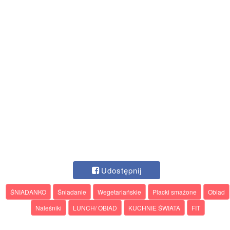
Udostępnij
ŚNIADANKO
Śniadanie
Wegetariańskie
Placki smażone
Obiad
Naleśniki
LUNCH/ OBIAD
KUCHNIE ŚWIATA
FIT