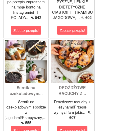
po przepis zapraszam
PYSZNE, LEKKIE
na moje konto na
DIETETYCZNE
InstagramieFIT
CIASTO!FIT TIRAMISU
ROLADA...
⇖ 542
JAGODOWE,...
⇖ 602
Zobacz przepis!
Zobacz przepis!
Sernik na
DROŻDŻOWE
czekoladowym...
RACUCHY Z...
Sernik na
Drożdżowe racuchy z
czekoladowym spodzie
jeżynami!Przepis
z
wymyśliłam jakiś...
⇖
jagodami!Przepyszny,...
607
⇖ 555
Zobacz przepis!
Zobacz przepis!