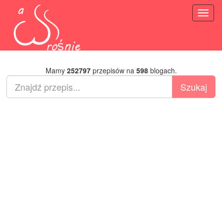
Toggl
naviga
Mamy
252797
przepisów na
598
blogach.