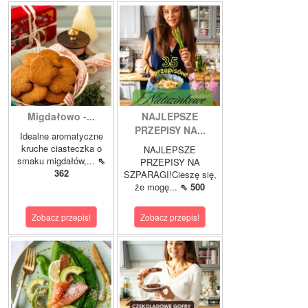
Migdałowo -...
NAJLEPSZE
PRZEPISY NA...
Idealne aromatyczne
kruche ciasteczka o
NAJLEPSZE
smaku migdałów,...
⇖
PRZEPISY NA
362
SZPARAGI!Cieszę się,
że mogę...
⇖ 500
Zobacz przepis!
Zobacz przepis!