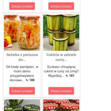
Zobacz przepis!
Zobacz przepis!
Sałatka z patisona
Cukinia w zalewie
do...
curry...
Od kiedy pamiętam, w
Szukasz chrupiącej
moim domu
cukinii w curry na zimę?
przygotowywano
Wypróbuj...
⇖ 181
domowe...
⇖ 189
Zobacz przepis!
Zobacz przepis!