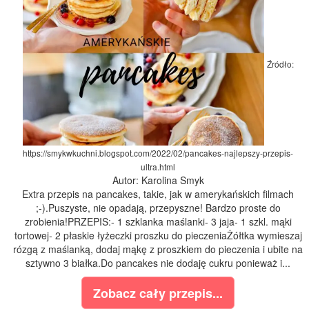
Źródło:
https://smykwkuchni.blogspot.com/2022/02/pancakes-najlepszy-przepis-
ultra.html
Autor: Karolina Smyk
Extra przepis na pancakes, takie, jak w amerykańskich filmach
;-).Puszyste, nie opadają, przepyszne! Bardzo proste do
zrobienia!PRZEPIS:- 1 szklanka maślanki- 3 jaja- 1 szkl. mąki
tortowej- 2 płaskie łyżeczki proszku do pieczeniaŻółtka wymieszaj
rózgą z maślanką, dodaj mąkę z proszkiem do pieczenia i ubite na
sztywno 3 białka.Do pancakes nie dodaję cukru ponieważ i...
Zobacz cały przepis...