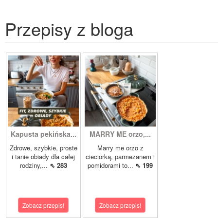
Przepisy z bloga
Kapusta pekińska...
MARRY ME orzo,...
Zdrowe, szybkie, proste
Marry me orzo z
i tanie obiady dla całej
cieciorką, parmezanem i
rodziny,...
⇖ 283
pomidorami to...
⇖ 199
Zobacz przepis!
Zobacz przepis!