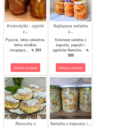
Krokodylki - ogórki
Najlepsza sałatka
z...
z...
Pyszne, lekko pikantne,
Kolorowa sałatka z
lekko słodkie,
kapusty, papryki i
chrupiące,...
⇖ 331
ogórków Niektóre...
⇖
305
Zobacz przepis!
Zobacz przepis!
Racuchy z
Sałatka z kapusty i...