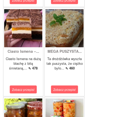
Zobacz przepis!
Zobacz przepis!
Ciasto Ismena –...
MEGA PUSZYSTA...
Ciasto Ismena na dużą
Ta drożdżówka wyszła
blachę z bitą
tak puszysta, że ciężko
śmietaną,...
⇖ 478
było...
⇖ 460
Zobacz przepis!
Zobacz przepis!