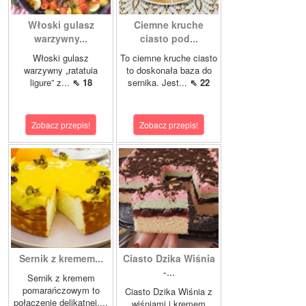
Włoski gulasz
Ciemne kruche
warzywny...
ciasto pod...
Włoski gulasz
To ciemne kruche ciasto
warzywny „ratatuia
to doskonała baza do
ligure” z...
⇖ 18
sernika. Jest...
⇖ 22
Zobacz przepis!
Zobacz przepis!
Sernik z kremem...
Ciasto Dzika Wiśnia
-...
Sernik z kremem
pomarańczowym to
Ciasto Dzika Wiśnia z
połączenie delikatnej,...
wiśniami i kremem