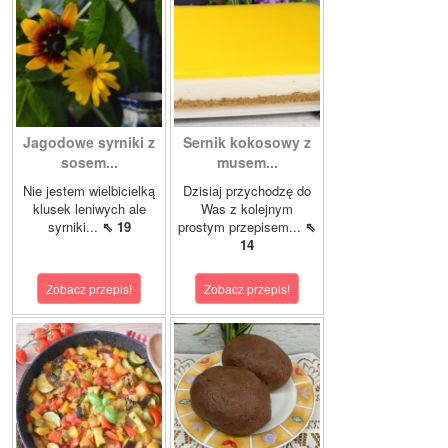
Jagodowe syrniki z
Sernik kokosowy z
sosem...
musem...
Nie jestem wielbicielką
Dzisiaj przychodzę do
klusek leniwych ale
Was z kolejnym
syrniki...
⇖ 19
prostym przepisem...
⇖
14
Zobacz przepis!
Zobacz przepis!