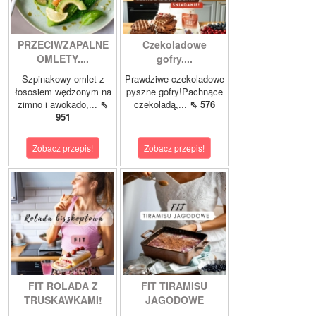
PRZECIWZAPALNE
Czekoladowe
OMLETY....
gofry....
Szpinakowy omlet z
Prawdziwe czekoladowe
łososiem wędzonym na
pyszne gofry!Pachnące
zimno i awokado,...
⇖
czekoladą,...
⇖ 576
951
Zobacz przepis!
Zobacz przepis!
FIT ROLADA Z
FIT TIRAMISU
TRUSKAWKAMI!
JAGODOWE