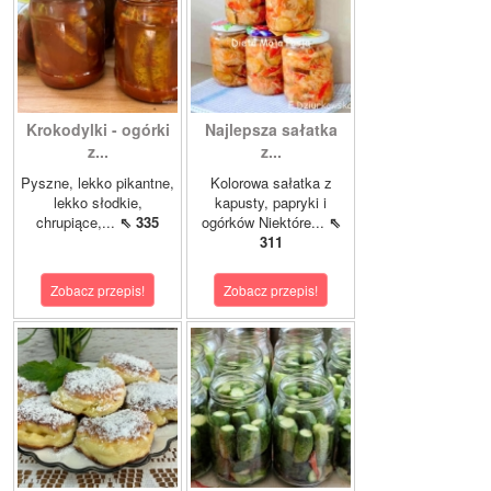
Krokodylki - ogórki
Najlepsza sałatka
z...
z...
Pyszne, lekko pikantne,
Kolorowa sałatka z
lekko słodkie,
kapusty, papryki i
chrupiące,...
⇖ 335
ogórków Niektóre...
⇖
311
Zobacz przepis!
Zobacz przepis!