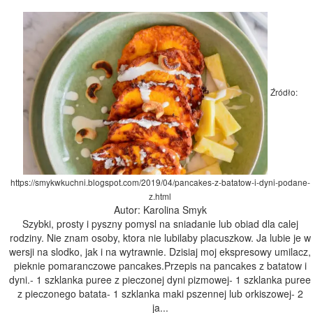
Źródło:
https://smykwkuchni.blogspot.com/2019/04/pancakes-z-batatow-i-dyni-podane-
z.html
Autor: Karolina Smyk
Szybki, prosty i pyszny pomysl na sniadanie lub obiad dla calej
rodziny. Nie znam osoby, ktora nie lubilaby placuszkow. Ja lubie je w
wersji na slodko, jak i na wytrawnie. Dzisiaj moj ekspresowy umilacz,
pieknie pomaranczowe pancakes.Przepis na pancakes z batatow i
dyni.- 1 szklanka puree z pieczonej dyni pizmowej- 1 szklanka puree
z pieczonego batata- 1 szklanka maki pszennej lub orkiszowej- 2
ja...