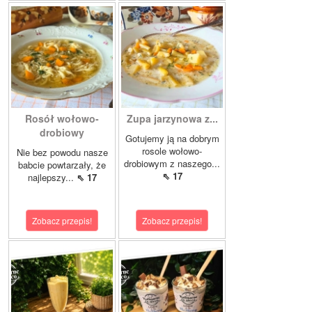
Rosół wołowo-
Zupa jarzynowa z...
drobiowy
Gotujemy ją na dobrym
rosole wołowo-
Nie bez powodu nasze
drobiowym z naszego...
babcie powtarzały, że
⇖ 17
najlepszy...
⇖ 17
Zobacz przepis!
Zobacz przepis!