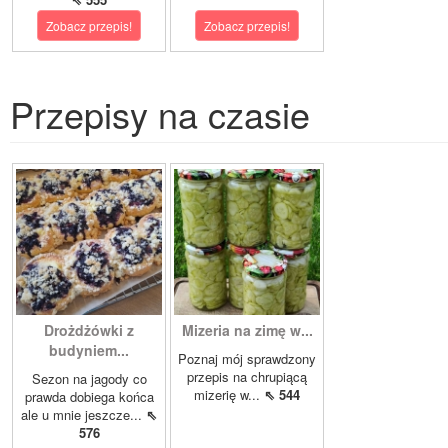
Zobacz przepis!
Zobacz przepis!
Przepisy na czasie
Drożdżówki z
Mizeria na zimę w...
budyniem...
Poznaj mój sprawdzony
przepis na chrupiącą
Sezon na jagody co
mizerię w...
⇖ 544
prawda dobiega końca
ale u mnie jeszcze...
⇖
576