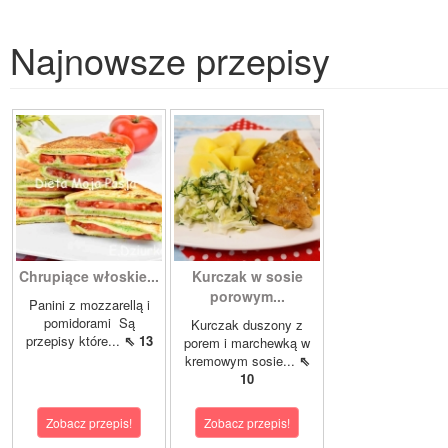
Najnowsze przepisy
Chrupiące włoskie...
Kurczak w sosie
porowym...
Panini z mozzarellą i
pomidorami Są
Kurczak duszony z
przepisy które...
⇖ 13
porem i marchewką w
kremowym sosie...
⇖
10
Zobacz przepis!
Zobacz przepis!