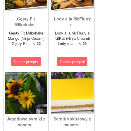
Gęsty Fit
Lody à la McFlurry
Milkshake...
z...
Gęsty Fit Milkshake
Lody à la McFlurry z
Mango (Ninja Creami)
KitKat (Ninja Creami)
Gęsty Fit...
⇖ 22
Lody à la...
⇖ 29
Zobacz przepis!
Zobacz przepis!
Jagodowe syrniki z
Sernik kokosowy z
sosem...
musem...