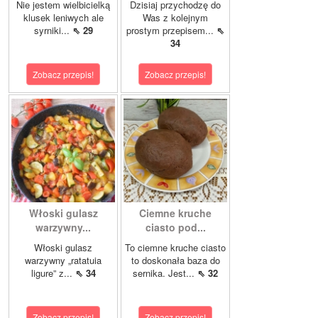
Nie jestem wielbicielką
Dzisiaj przychodzę do
klusek leniwych ale
Was z kolejnym
syrniki...
⇖ 29
prostym przepisem...
⇖
34
Zobacz przepis!
Zobacz przepis!
Włoski gulasz
Ciemne kruche
warzywny...
ciasto pod...
Włoski gulasz
To ciemne kruche ciasto
warzywny „ratatuia
to doskonała baza do
ligure” z...
⇖ 34
sernika. Jest...
⇖ 32
Zobacz przepis!
Zobacz przepis!