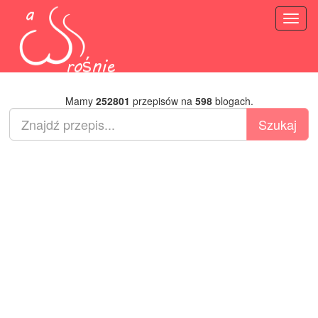
Toggl
naviga
Mamy
252801
przepisów na
598
blogach.