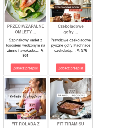
PRZECIWZAPALNE
Czekoladowe
OMLETY....
gofry....
Szpinakowy omlet z
Prawdziwe czekoladowe
łososiem wędzonym na
pyszne gofry!Pachnące
zimno i awokado,...
⇖
czekoladą,...
⇖ 576
951
Zobacz przepis!
Zobacz przepis!
FIT ROLADA Z
FIT TIRAMISU