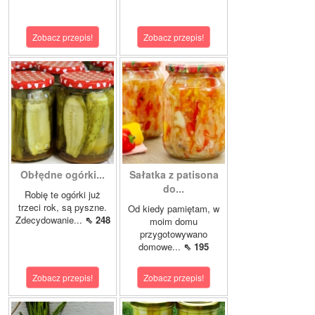
Zobacz przepis!
Zobacz przepis!
Obłędne ogórki...
Sałatka z patisona
do...
Robię te ogórki już
trzeci rok, są pyszne.
Od kiedy pamiętam, w
Zdecydowanie...
⇖ 248
moim domu
przygotowywano
domowe...
⇖ 195
Zobacz przepis!
Zobacz przepis!