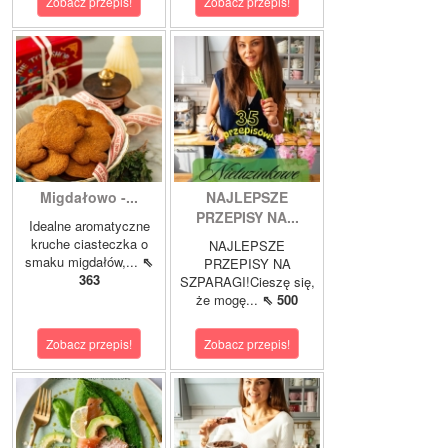
Zobacz przepis!
Zobacz przepis!
Migdałowo -...
NAJLEPSZE
PRZEPISY NA...
Idealne aromatyczne
kruche ciasteczka o
NAJLEPSZE
smaku migdałów,...
⇖
PRZEPISY NA
363
SZPARAGI!Cieszę się,
że mogę...
⇖ 500
Zobacz przepis!
Zobacz przepis!