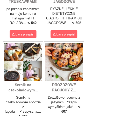
TRUSKAWKAMI!
JAGODOWE
po przepis zapraszam
PYSZNE, LEKKIE
na moje konto na
DIETETYCZNE
InstagramieFIT
CIASTO!FIT TIRAMISU
ROLADA...
⇖ 542
JAGODOWE,...
⇖ 602
Zobacz przepis!
Zobacz przepis!
Sernik na
DROŻDŻOWE
czekoladowym...
RACUCHY Z...
Sernik na
Drożdżowe racuchy z
czekoladowym spodzie
jeżynami!Przepis
z
wymyśliłam jakiś...
⇖
jagodami!Przepyszny,...
607
⇖ 555