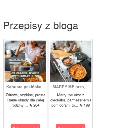
Przepisy z bloga
Kapusta pekińska...
MARRY ME orzo,...
Zdrowe, szybkie, proste
Marry me orzo z
i tanie obiady dla całej
cieciorką, parmezanem i
rodziny,...
⇖ 284
pomidorami to...
⇖ 199