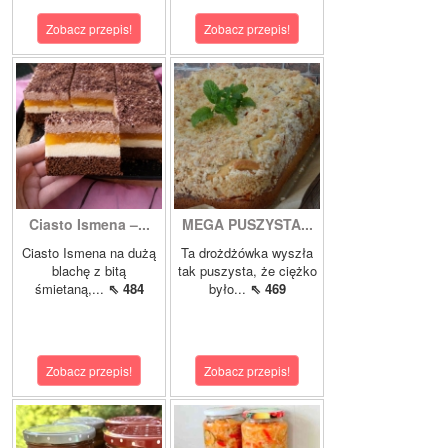
Zobacz przepis!
Zobacz przepis!
Ciasto Ismena –...
MEGA PUSZYSTA...
Ciasto Ismena na dużą
Ta drożdżówka wyszła
blachę z bitą
tak puszysta, że ciężko
śmietaną,...
⇖ 484
było...
⇖ 469
Zobacz przepis!
Zobacz przepis!