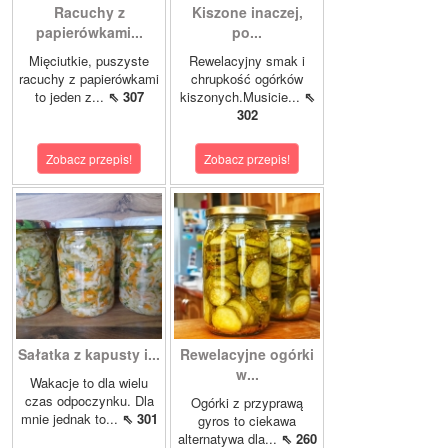
Racuchy z
Kiszone inaczej,
papierówkami...
po...
Mięciutkie, puszyste
Rewelacyjny smak i
racuchy z papierówkami
chrupkość ogórków
to jeden z...
⇖ 307
kiszonych.Musicie...
⇖
302
Zobacz przepis!
Zobacz przepis!
Sałatka z kapusty i...
Rewelacyjne ogórki
w...
Wakacje to dla wielu
czas odpoczynku. Dla
Ogórki z przyprawą
mnie jednak to...
⇖ 301
gyros to ciekawa
alternatywa dla...
⇖ 260