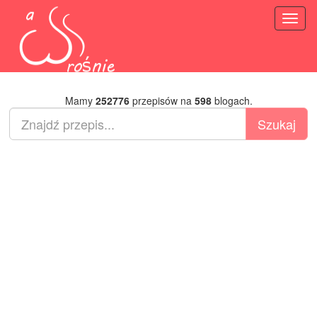
Toggl
naviga
Mamy
252776
przepisów na
598
blogach.