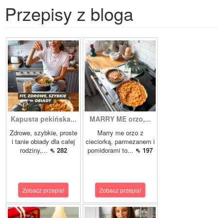
Przepisy z bloga
Kapusta pekińska...
MARRY ME orzo,...
Zdrowe, szybkie, proste
Marry me orzo z
i tanie obiady dla całej
cieciorką, parmezanem i
rodziny,...
⇖ 282
pomidorami to...
⇖ 197
Zobacz przepis!
Zobacz przepis!