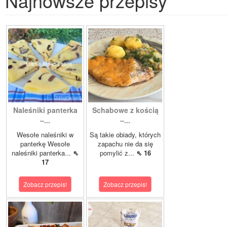
Najnowsze przepisy
Naleśniki panterka
Schabowe z kością
–...
–...
Wesołe naleśniki w
Są takie obiady, których
panterkę Wesołe
zapachu nie da się
naleśniki panterka...
⇖
pomylić z...
⇖ 16
17
Zobacz przepis!
Zobacz przepis!