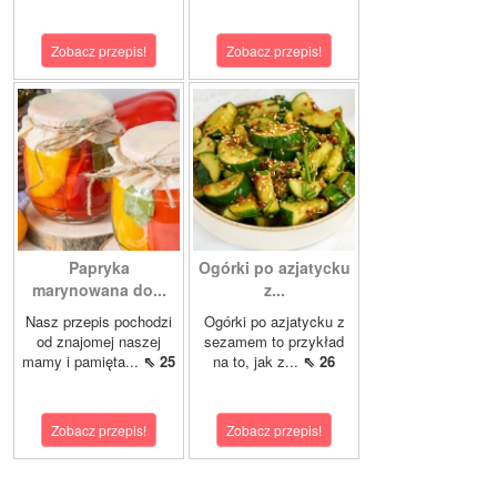
Zobacz przepis!
Zobacz przepis!
Papryka
Ogórki po azjatycku
marynowana do...
z...
Nasz przepis pochodzi
Ogórki po azjatycku z
od znajomej naszej
sezamem to przykład
mamy i pamięta...
⇖ 25
na to, jak z...
⇖ 26
Zobacz przepis!
Zobacz przepis!