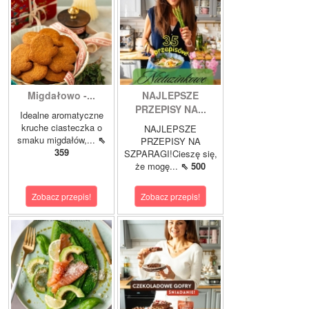
Migdałowo -...
NAJLEPSZE
PRZEPISY NA...
Idealne aromatyczne
kruche ciasteczka o
NAJLEPSZE
smaku migdałów,...
⇖
PRZEPISY NA
359
SZPARAGI!Cieszę się,
że mogę...
⇖ 500
Zobacz przepis!
Zobacz przepis!