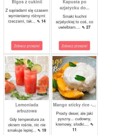
Bigos z cukinii
Kapusta po
azjatycku do...
Z sąsiadami się czasem
wymieniamy różnymi
Smaki kuchni
rzeczami, tak...
⇖ 14
azjatyckiej to coś, co
uwielbiam....
⇖ 27
Zobacz przepis!
Zobacz przepis!
Lemoniada
Mango sticky rice -...
arbuzowa
Prosty deser, ale jaki
pyszny... cudowny,
Gdy temperatura za
kremowy, słodki....
⇖
oknem rośnie, nic nie
11
smakuje lepiej...
⇖ 19