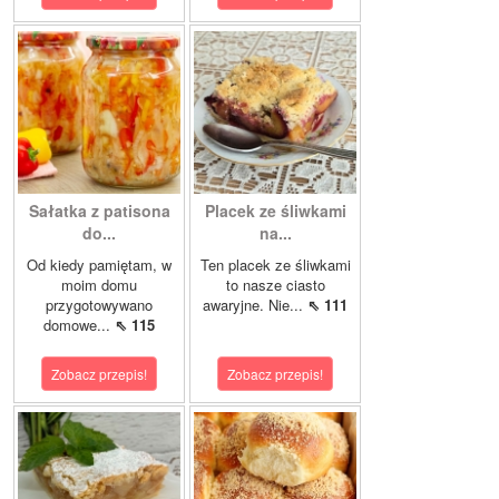
Sałatka z patisona
Placek ze śliwkami
do...
na...
Od kiedy pamiętam, w
Ten placek ze śliwkami
moim domu
to nasze ciasto
przygotowywano
awaryjne. Nie...
⇖ 111
domowe...
⇖ 115
Zobacz przepis!
Zobacz przepis!