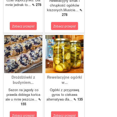
Rewelacyjny smak i
mnie jednak to...
⇖ 278
chrupkość ogórków
kiszonych.Musicie...
⇖
278
Zobacz przepis!
Zobacz przepis!
Drożdżówki z
Rewelacyjne ogórki
budyniem...
w...
Sezon na jagody co
Ogórki z przyprawą
prawda dobiega końca
gyros to ciekawa
ale u mnie jeszcze...
⇖
alternatywa dla...
⇖ 135
155
Zobacz przepis!
Zobacz przepis!