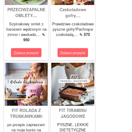
PRZECIWZAPALNE
Czekoladowe
OMLETY....
gofry....
Szpinakowy omlet z
Prawdziwe czekoladowe
łososiem wędzonym na
pyszne gofry!Pachnące
zimno i awokado,...
⇖
czekoladą,...
⇖ 575
950
Zobacz przepis!
Zobacz przepis!
FIT ROLADA Z
FIT TIRAMISU
TRUSKAWKAMI!
JAGODOWE
po przepis zapraszam
PYSZNE, LEKKIE
na moje konto na
DIETETYCZNE