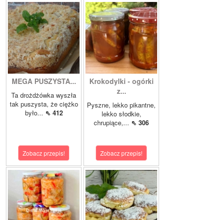
MEGA PUSZYSTA...
Krokodylki - ogórki
z...
Ta drożdżówka wyszła
tak puszysta, że ciężko
Pyszne, lekko pikantne,
było...
⇖ 412
lekko słodkie,
chrupiące,...
⇖ 306
Zobacz przepis!
Zobacz przepis!