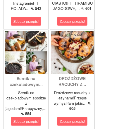
InstagramieFIT
CIASTO!FIT TIRAMISU
ROLADA...
⇖ 542
JAGODOWE,...
⇖ 601
Zobacz przepis!
Zobacz przepis!
Sernik na
DROŻDŻOWE
czekoladowym...
RACUCHY Z...
Sernik na
Drożdżowe racuchy z
czekoladowym spodzie
jeżynami!Przepis
z
wymyśliłam jakiś...
⇖
jagodami!Przepyszny,...
605
⇖ 554
Zobacz przepis!
Zobacz przepis!