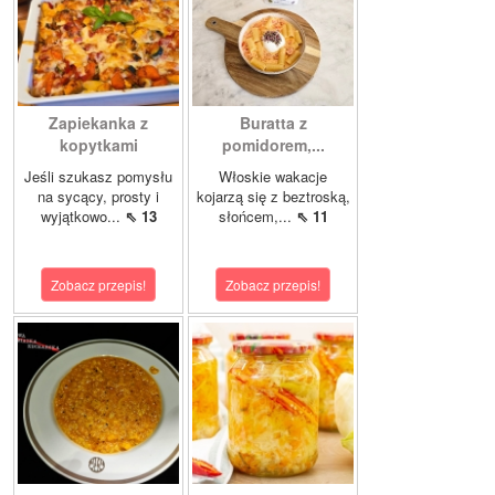
Zapiekanka z
Buratta z
kopytkami
pomidorem,...
Jeśli szukasz pomysłu
Włoskie wakacje
na sycący, prosty i
kojarzą się z beztroską,
wyjątkowo...
⇖ 13
słońcem,...
⇖ 11
Zobacz przepis!
Zobacz przepis!