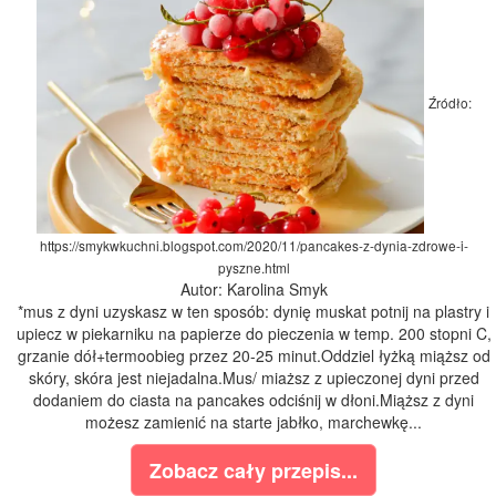
Źródło:
https://smykwkuchni.blogspot.com/2020/11/pancakes-z-dynia-zdrowe-i-
pyszne.html
Autor: Karolina Smyk
*mus z dyni uzyskasz w ten sposób: dynię muskat potnij na plastry i
upiecz w piekarniku na papierze do pieczenia w temp. 200 stopni C,
grzanie dół+termoobieg przez 20-25 minut.Oddziel łyżką miąższ od
skóry, skóra jest niejadalna.Mus/ miaższ z upieczonej dyni przed
dodaniem do ciasta na pancakes odciśnij w dłoni.Miąższ z dyni
możesz zamienić na starte jabłko, marchewkę...
Zobacz cały przepis...