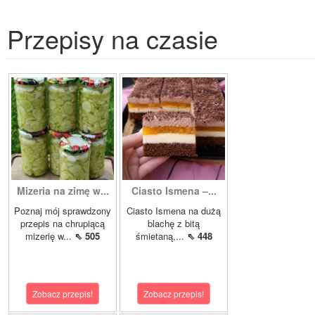
Przepisy na czasie
Mizeria na zimę w...
Ciasto Ismena –...
Poznaj mój sprawdzony
Ciasto Ismena na dużą
przepis na chrupiącą
blachę z bitą
mizerię w...
⇖ 505
śmietaną,...
⇖ 448
Zobacz przepis!
Zobacz przepis!