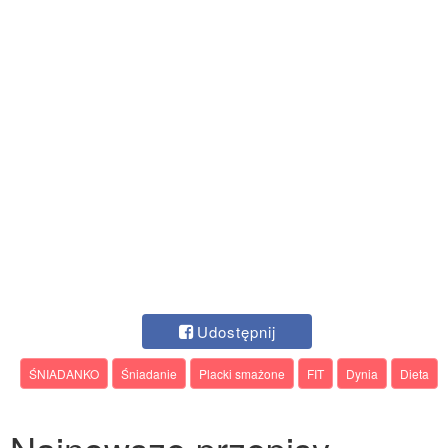
Udostępnij
ŚNIADANKO
Śniadanie
Placki smażone
FIT
Dynia
Dieta