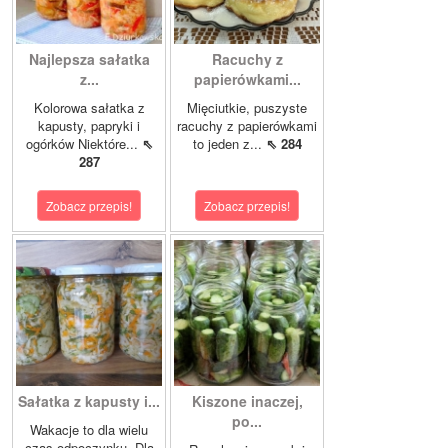
Najlepsza sałatka
Racuchy z
z...
papierówkami...
Kolorowa sałatka z
Mięciutkie, puszyste
kapusty, papryki i
racuchy z papierówkami
ogórków Niektóre...
⇖
to jeden z...
⇖ 284
287
Zobacz przepis!
Zobacz przepis!
Sałatka z kapusty i...
Kiszone inaczej,
po...
Wakacje to dla wielu
czas odpoczynku. Dla