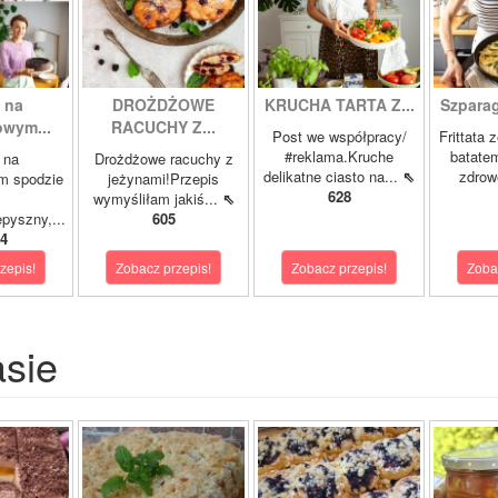
 na
DROŻDŻOWE
KRUCHA TARTA Z...
Szparagi
owym...
RACUCHY Z...
Post we współpracy/
Frittata 
#reklama.Kruche
batatem
 na
Drożdżowe racuchy z
delikatne ciasto na...
⇖
zdrowe
m spodzie
jeżynami!Przepis
628
wymyśliłam jakiś...
⇖
pyszny,...
605
4
zepis!
Zobacz przepis!
Zobacz przepis!
Zoba
asie