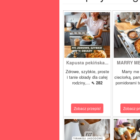
Kapusta pekińska...
MARRY ME 
Zdrowe, szybkie, proste
Marry me 
i tanie obiady dla całej
cieciorką, pa
rodziny,...
⇖ 282
pomidorami t
Zobacz przepis!
Zobacz pr