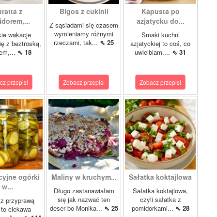
ratta z
Bigos z cukinii
Kapusta po
dorem,...
azjatycku do...
Z sąsiadami się czasem
wymieniamy różnymi
ie wakacje
Smaki kuchni
rzeczami, tak...
⇖ 25
ię z beztroską,
azjatyckiej to coś, co
em,...
⇖ 18
uwielbiam....
⇖ 31
cz przepis!
Zobacz przepis!
Zobacz przepis!
cyjne ogórki
Maliny w kruchym...
Sałatka koktajlowa
w...
Długo zastanawiałam
Sałatka koktajlowa,
się jak nazwać ten
czyli sałatka z
 z przyprawą
deser bo Monika...
⇖ 25
pomidorkami...
⇖ 28
 to ciekawa