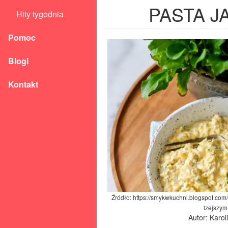
PASTA J
Hity tygodnia
Pomoc
Blogi
Kontakt
Źródło: https://smykwkuchni.blogspot.com
lzejszym
Autor: Karo