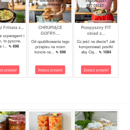
 Frittata z...
CHRUPIĄCE
Przepyszny FIT
GOFRY-...
obiad z...
ze szparagami i
, to pyszne,
Od opublikowania tego
Co jeść na diecie? Jak
 i...
⇖ 698
przepisu na moim
komponować posiłki
koncie na...
⇖ 696
aby Cię...
⇖ 1084
cz przepis!
Zobacz przepis!
Zobacz przepis!