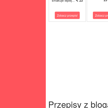
smakuje lepiej...
⇖ 23
Zobacz przepis!
Zobacz pr
Przepisy z blog