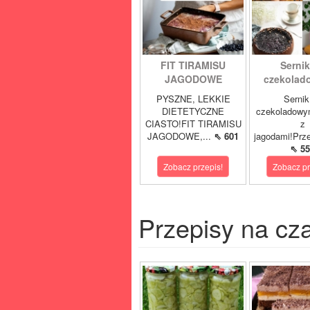
FIT TIRAMISU
Sernik
JAGODOWE
czekolad
PYSZNE, LEKKIE
Sernik
DIETETYCZNE
czekoladowy
CIASTO!FIT TIRAMISU
z
JAGODOWE,...
⇖ 601
jagodami!Prze
⇖ 55
Zobacz przepis!
Zobacz pr
Przepisy na cz