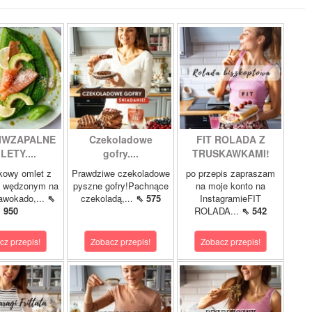
IWZAPALNE
Czekoladowe
FIT ROLADA Z
LETY....
gofry....
TRUSKAWKAMI!
kowy omlet z
Prawdziwe czekoladowe
po przepis zapraszam
m wędzonym na
pyszne gofry!Pachnące
na moje konto na
 awokado,...
⇖
czekoladą,...
⇖ 575
InstagramieFIT
950
ROLADA...
⇖ 542
cz przepis!
Zobacz przepis!
Zobacz przepis!