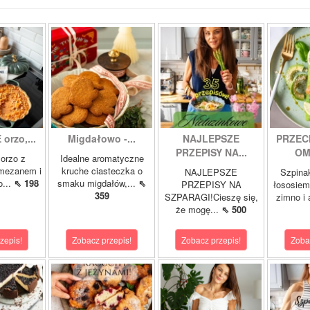
orzo,...
Migdałowo -...
NAJLEPSZE
PRZEC
PRZEPISY NA...
OM
orzo z
Idealne aromatyczne
rmezanem i
kruche ciasteczka o
NAJLEPSZE
Szpina
o...
⇖ 198
smaku migdałów,...
⇖
PRZEPISY NA
łososie
359
SZPARAGI!Cieszę się,
zimno i
że mogę...
⇖ 500
zepis!
Zobacz przepis!
Zobacz przepis!
Zoba