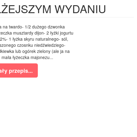
 LŻEJSZYM WYDANIU
a na twardo- 1/2 dużego dzwonka
czka musztardy dijon- 2 łyżki jogurtu
2%- 1 łyżka skyru naturalnego- sól,
suszonego czosnku niedźwiedziego-
dkiewka lub ogórek zielony (ale ja na
1 mała łyżeczka majonezu...
ły przepis...