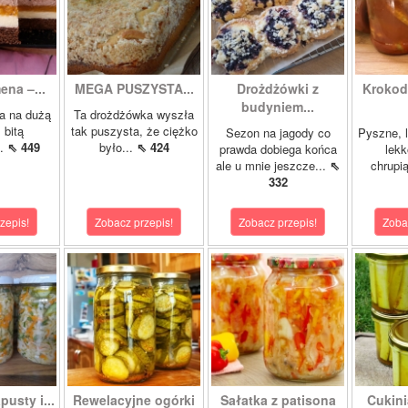
ena –...
MEGA PUSZYSTA...
Drożdżówki z
Krokody
budyniem...
a na dużą
Ta drożdżówka wyszła
 bitą
tak puszysta, że ciężko
Sezon na jagody co
Pyszne, l
..
⇖ 449
było...
⇖ 424
prawda dobiega końca
lekk
ale u mnie jeszcze...
⇖
chrupią
332
zepis!
Zobacz przepis!
Zobacz przepis!
Zoba
pusty i...
Rewelacyjne ogórki
Sałatka z patisona
Cukini