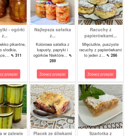
lki - ogórki
Najlepsza sałatka
Racuchy z
z...
z...
papierówkami...
ekko pikantne,
Kolorowa sałatka z
Mięciutkie, puszyste
o słodkie,
kapusty, papryki i
racuchy z papierówkami
ce,...
⇖ 311
ogórków Niektóre...
⇖
to jeden z...
⇖ 286
289
cz przepis!
Zobacz przepis!
Zobacz przepis!
a w zalewie
Placek ze śliwkami
Szarlotka z