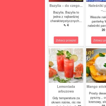
Bazylia – do czego...
Naleśniki 
–...
Bazylia. Bazylia to
jedna z najbardziej
Wesołe nal
charakterystycznych...
panterkę 
⇖ 4
naleśniki pan
20
Zobacz przepis!
Zobacz pr
Lemoniada
Mango sticky
arbuzowa
Prosty deser
pyszny... 
Gdy temperatura za
kremowy, sło
oknem rośnie, nic nie
23