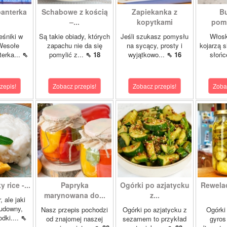
panterka
Schabowe z kością
Zapiekanka z
Bu
–...
kopytkami
pomi
eśniki w
Są takie obiady, których
Jeśli szukasz pomysłu
Włosk
Wesołe
zapachu nie da się
na sycący, prosty i
kojarzą s
terka...
⇖
pomylić z...
⇖ 18
wyjątkowo...
⇖ 16
słońc
zepis!
Zobacz przepis!
Zobacz przepis!
Zoba
 rice -...
Papryka
Ogórki po azjatycku
Rewela
marynowana do...
z...
, ale jaki
cudowny,
Nasz przepis pochodzi
Ogórki po azjatycku z
Ogórki
dki....
⇖
od znajomej naszej
sezamem to przykład
gyros