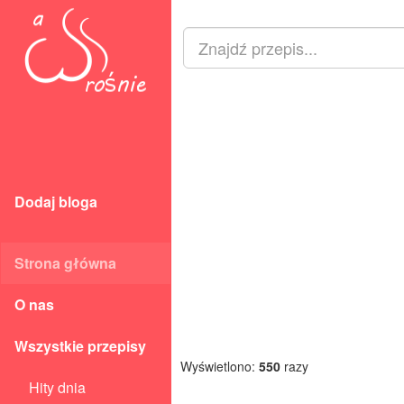
Dodaj bloga
Strona główna
O nas
Wszystkie przepisy
Wyświetlono:
550
razy
Hity dnia