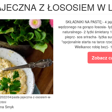
AJECZNA Z ŁOSOSIEM W
SKŁADNIKI NA PASTĘ:- 4 jaj
wędzonego na gorąco łososia- łyże
naturalnego- 2 łyżki śmietany 1
pieprz- sos sriracha- łyżka 
*opcjonalnie starta na tarce rzo
Wielkanoc robię bez)- 
Zobacz ca
/2022/04/pasta-jajeczna-z-ososiem-w-
.html
lina Smyk