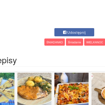
Udostępnij
ŚNIADANKO
Śniadanie
WIELKANOC
episy