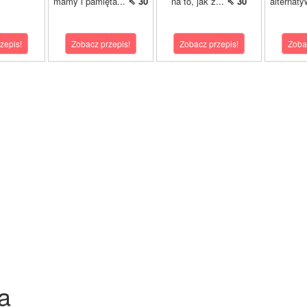
mamy i pamięta...
⇖ 30
na to, jak z...
⇖ 30
alternaty
zepis!
Zobacz przepis!
Zobacz przepis!
Zoba
a