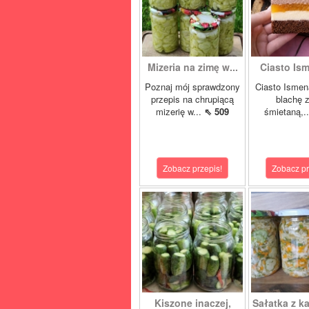
Mizeria na zimę w...
Ciasto Ism
Poznaj mój sprawdzony
Ciasto Ismen
przepis na chrupiącą
blachę z
mizerię w...
⇖ 509
śmietaną,.
Zobacz przepis!
Zobacz pr
Kiszone inaczej,
Sałatka z ka