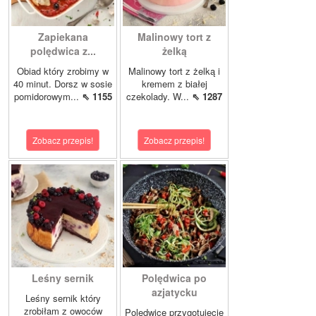
Zapiekana
Malinowy tort z
polędwica z...
żelką
Obiad który zrobimy w
Malinowy tort z żelką i
40 minut. Dorsz w sosie
kremem z białej
pomidorowym...
⇖ 1155
czekolady. W...
⇖ 1287
Zobacz przepis!
Zobacz przepis!
Leśny sernik
Polędwica po
azjatycku
Leśny sernik który
zrobiłam z owoców
Polędwicę przygotujecie