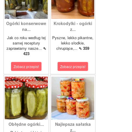
Ogórki konserwowe
Krokodylki - ogórki
na...
z...
Jak co roku według tej
Pyszne, lekko pikantne,
samej receptury
lekko słodkie,
zaprawiamy nasze...
⇖
chrupiące,...
⇖ 359
423
Zobacz przepis!
Zobacz przepis!
Obłędne ogórki...
Najlepsza sałatka
z...