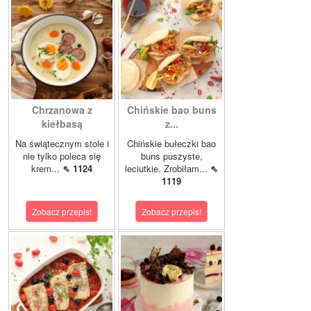
Chrzanowa z
Chińskie bao buns
kiełbasą
z...
Na świątecznym stole i
Chińskie bułeczki bao
nie tylko poleca się
buns puszyste,
krem...
⇖ 1124
leciutkie. Zrobiłam...
⇖
1119
Zobacz przepis!
Zobacz przepis!