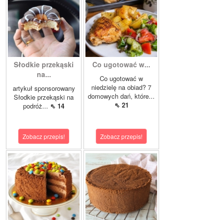
Słodkie przekąski
Co ugotować w...
na...
Co ugotować w
niedzielę na obiad? 7
artykuł sponsorowany
domowych dań, które...
Słodkie przekąski na
⇖ 21
podróż...
⇖ 14
Zobacz przepis!
Zobacz przepis!