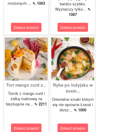
mrożonych....
⇖ 1063
bardzo szybko.
Wystarczy tylko...
⇖
1087
Zobacz przepis!
Zobacz przepis!
Tort mango curd z...
Ryba po indyjsku w
sosie...
Torcik z mango curd i
żelką malinową na
Orientalne smaki którym
biszkopcie na...
⇖ 2211
się nie oprzecie.Łosoś i
dorsz...
⇖ 1000
Zobacz przepis!
Zobacz przepis!