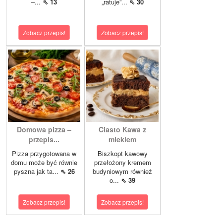
–...
⇖ 13
„ratuje”...
⇖ 30
Zobacz przepis!
Zobacz przepis!
Domowa pizza –
Ciasto Kawa z
przepis...
mlekiem
Pizza przygotowana w
Biszkopt kawowy
domu może być równie
przełożony kremem
pyszna jak ta...
⇖ 26
budyniowym również
o...
⇖ 39
Zobacz przepis!
Zobacz przepis!