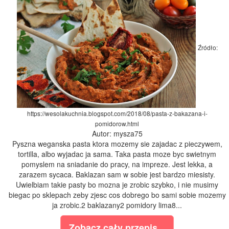
Źródło:
https://wesolakuchnia.blogspot.com/2018/08/pasta-z-bakazana-i-
pomidorow.html
Autor: mysza75
Pyszna weganska pasta ktora mozemy sie zajadac z pieczywem,
tortilla, albo wyjadac ja sama. Taka pasta moze byc swietnym
pomyslem na sniadanie do pracy, na impreze. Jest lekka, a
zarazem sycaca. Baklazan sam w sobie jest bardzo miesisty.
Uwielbiam takie pasty bo mozna je zrobic szybko, i nie musimy
biegac po sklepach zeby zjesc cos dobrego bo sami sobie mozemy
ja zrobic.2 baklazany2 pomidory lima8...
Zobacz cały przepis...