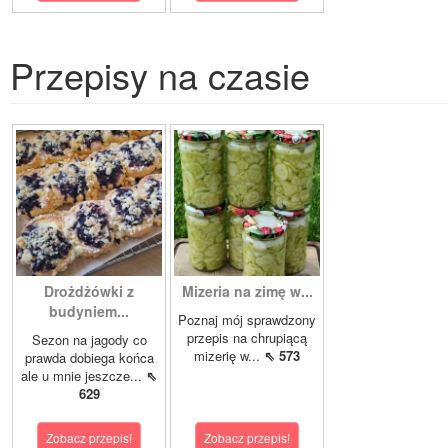
Przepisy na czasie
Drożdżówki z
Mizeria na zimę w...
budyniem...
Poznaj mój sprawdzony
przepis na chrupiącą
Sezon na jagody co
mizerię w...
⇖ 573
prawda dobiega końca
ale u mnie jeszcze...
⇖
629
Zobacz przepis!
Zobacz przepis!