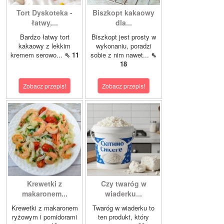
Tort Dyskoteka -
Biszkopt kakaowy
łatwy,...
dla...
Bardzo łatwy tort
Biszkopt jest prosty w
kakaowy z lekkim
wykonaniu, poradzi
kremem serowo...
⇖ 11
sobie z nim nawet...
⇖
18
Zobacz przepis!
Zobacz przepis!
Krewetki z
Czy twaróg w
makaronem...
wiaderku...
Krewetki z makaronem
Twaróg w wiaderku to
ryżowym i pomidorami
ten produkt, który