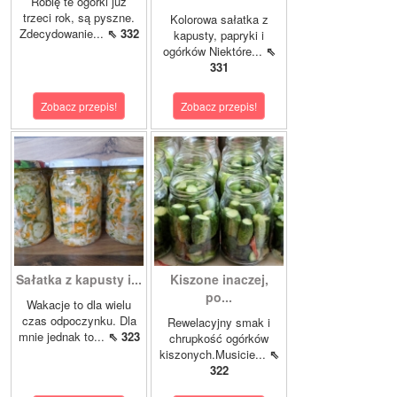
Robię te ogórki już
trzeci rok, są pyszne.
Kolorowa sałatka z
Zdecydowanie...
⇖ 332
kapusty, papryki i
ogórków Niektóre...
⇖
331
Zobacz przepis!
Zobacz przepis!
Sałatka z kapusty i...
Kiszone inaczej,
po...
Wakacje to dla wielu
czas odpoczynku. Dla
Rewelacyjny smak i
mnie jednak to...
⇖ 323
chrupkość ogórków
kiszonych.Musicie...
⇖
322