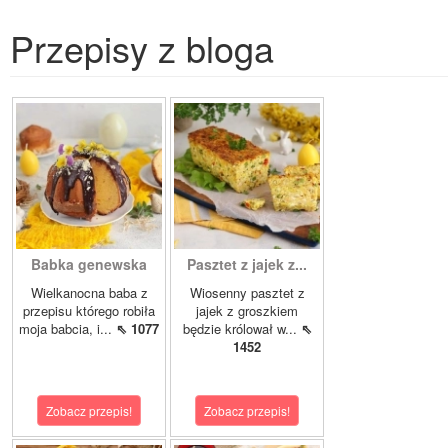
Przepisy z bloga
Babka genewska
Pasztet z jajek z...
Wielkanocna baba z
Wiosenny pasztet z
przepisu którego robiła
jajek z groszkiem
moja babcia, i...
⇖ 1077
będzie królował w...
⇖
1452
Zobacz przepis!
Zobacz przepis!