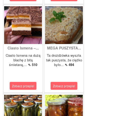
Ciasto Ismena –...
MEGA PUSZYSTA...
Ciasto Ismena na dużą
Ta drożdżówka wyszła
blachę z bitą
tak puszysta, że ciężko
śmietaną,...
⇖ 510
było...
⇖ 494
Zobacz przepis!
Zobacz przepis!