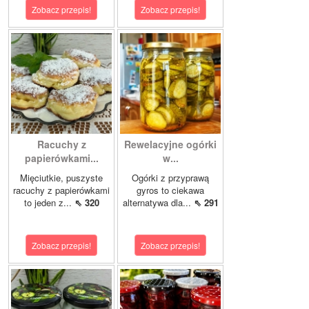
Zobacz przepis!
Zobacz przepis!
Racuchy z
Rewelacyjne ogórki
papierówkami...
w...
Mięciutkie, puszyste
Ogórki z przyprawą
racuchy z papierówkami
gyros to ciekawa
to jeden z...
⇖ 320
alternatywa dla...
⇖ 291
Zobacz przepis!
Zobacz przepis!