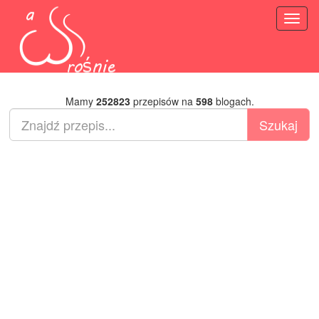
Toggl
naviga
Mamy
252823
przepisów na
598
blogach.