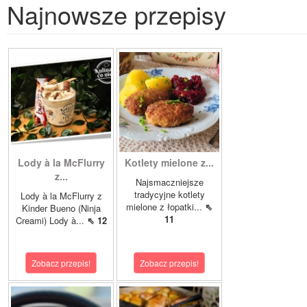
Najnowsze przepisy
Lody à la McFlurry
Kotlety mielone z...
z...
Najsmaczniejsze
tradycyjne kotlety
Lody à la McFlurry z
mielone z łopatki...
⇖
Kinder Bueno (Ninja
11
Creami) Lody à...
⇖ 12
Zobacz przepis!
Zobacz przepis!