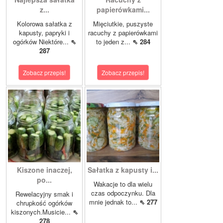
z...
papierówkami...
Kolorowa sałatka z
Mięciutkie, puszyste
kapusty, papryki i
racuchy z papierówkami
ogórków Niektóre...
⇖
to jeden z...
⇖ 284
287
Zobacz przepis!
Zobacz przepis!
Kiszone inaczej,
Sałatka z kapusty i...
po...
Wakacje to dla wielu
czas odpoczynku. Dla
Rewelacyjny smak i
mnie jednak to...
⇖ 277
chrupkość ogórków
kiszonych.Musicie...
⇖
278