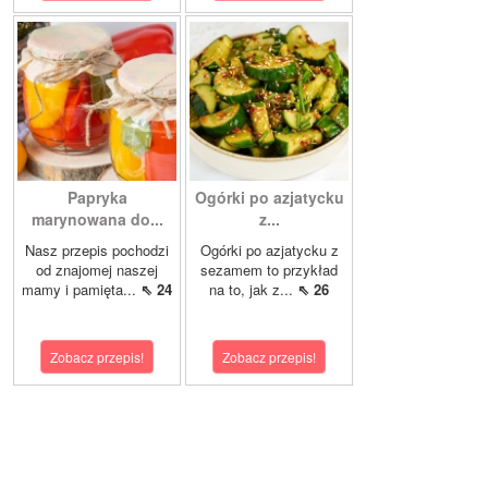
Papryka
Ogórki po azjatycku
marynowana do...
z...
Nasz przepis pochodzi
Ogórki po azjatycku z
od znajomej naszej
sezamem to przykład
mamy i pamięta...
⇖ 24
na to, jak z...
⇖ 26
Zobacz przepis!
Zobacz przepis!