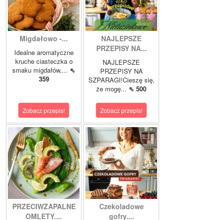
Migdałowo -...
NAJLEPSZE
PRZEPISY NA...
Idealne aromatyczne
kruche ciasteczka o
NAJLEPSZE
smaku migdałów,...
⇖
PRZEPISY NA
359
SZPARAGI!Cieszę się,
że mogę...
⇖ 500
Zobacz przepis!
Zobacz przepis!
PRZECIWZAPALNE
Czekoladowe
OMLETY....
gofry....