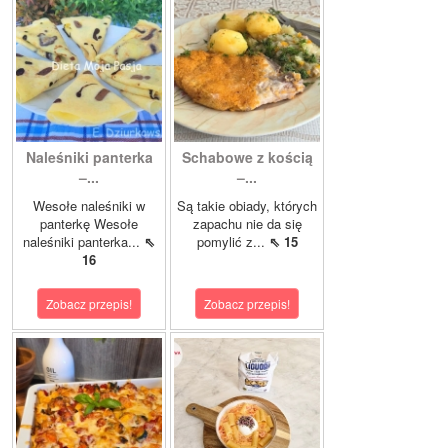
Naleśniki panterka
Schabowe z kością
–...
–...
Wesołe naleśniki w
Są takie obiady, których
panterkę Wesołe
zapachu nie da się
naleśniki panterka...
⇖
pomylić z...
⇖ 15
16
Zobacz przepis!
Zobacz przepis!