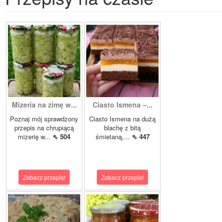
Mizeria na zimę w...
Ciasto Ismena –...
Poznaj mój sprawdzony
Ciasto Ismena na dużą
przepis na chrupiącą
blachę z bitą
mizerię w...
⇖ 504
śmietaną,...
⇖ 447
Zobacz przepis!
Zobacz przepis!