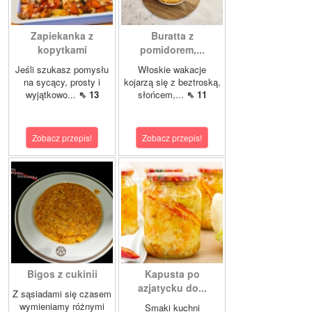
Zapiekanka z
Buratta z
kopytkami
pomidorem,...
Jeśli szukasz pomysłu
Włoskie wakacje
na sycący, prosty i
kojarzą się z beztroską,
wyjątkowo...
⇖ 13
słońcem,...
⇖ 11
Zobacz przepis!
Zobacz przepis!
Bigos z cukinii
Kapusta po
azjatycku do...
Z sąsiadami się czasem
wymieniamy różnymi
Smaki kuchni