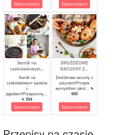
Zobacz przepis!
Zobacz przepis!
Sernik na
DROŻDŻOWE
czekoladowym...
RACUCHY Z...
Sernik na
Drożdżowe racuchy z
czekoladowym spodzie
jeżynami!Przepis
z
wymyśliłam jakiś...
⇖
jagodami!Przepyszny,...
605
⇖ 554
Zobacz przepis!
Zobacz przepis!
Przepisy na czasie