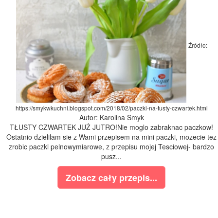
Źródło:
https://smykwkuchni.blogspot.com/2018/02/paczki-na-tusty-czwartek.html
Autor: Karolina Smyk
TŁUSTY CZWARTEK JUŻ JUTRO!Nie moglo zabraknac paczkow!
Ostatnio dzielilam sie z Wami przepisem na mini paczki, mozecie tez
zrobic paczki pelnowymiarowe, z przepisu mojej Tesciowej- bardzo
pusz...
Zobacz cały przepis...