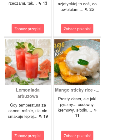
rzeczami, tak...
⇖ 13
azjatyckiej to coś, co
uwielbiam....
⇖ 25
Zobacz przepis!
Zobacz przepis!
Lemoniada
Mango sticky rice -...
arbuzowa
Prosty deser, ale jaki
pyszny... cudowny,
Gdy temperatura za
kremowy, słodki....
⇖
oknem rośnie, nic nie
11
smakuje lepiej...
⇖ 19
Zobacz przepis!
Zobacz przepis!