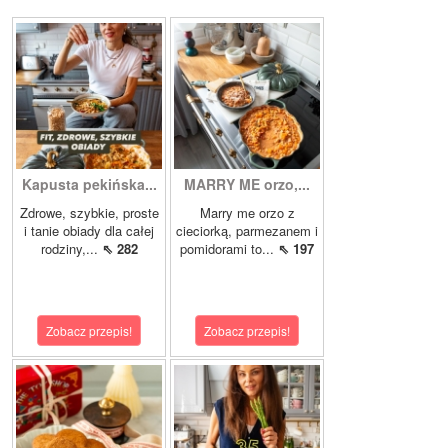
Kapusta pekińska...
MARRY ME orzo,...
Zdrowe, szybkie, proste
Marry me orzo z
i tanie obiady dla całej
cieciorką, parmezanem i
rodziny,...
⇖ 282
pomidorami to...
⇖ 197
Zobacz przepis!
Zobacz przepis!