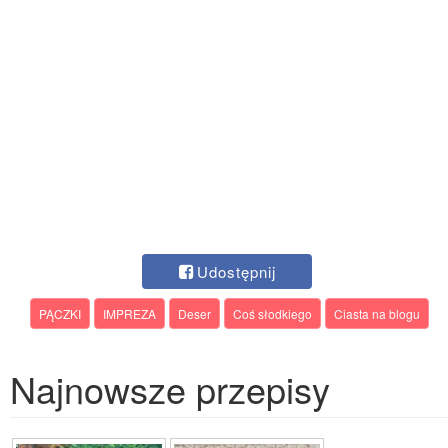
Udostępnij
PĄCZKI
IMPREZA
Deser
Coś słodkiego
Ciasta na blogu
Najnowsze przepisy