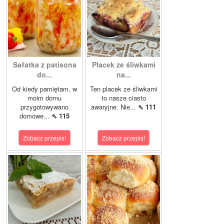
Sałatka z patisona
Placek ze śliwkami
do...
na...
Od kiedy pamiętam, w
Ten placek ze śliwkami
moim domu
to nasze ciasto
przygotowywano
awaryjne. Nie...
⇖ 111
domowe...
⇖ 115
Zobacz przepis!
Zobacz przepis!