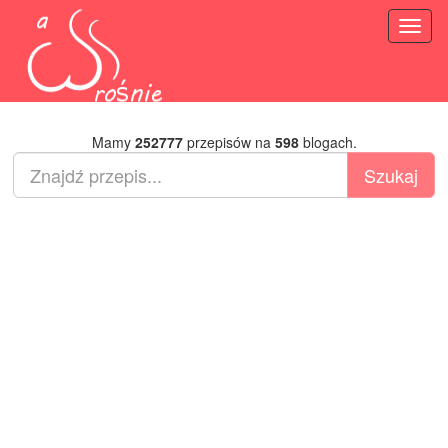
Toggl
naviga
Mamy
252777
przepisów na
598
blogach.