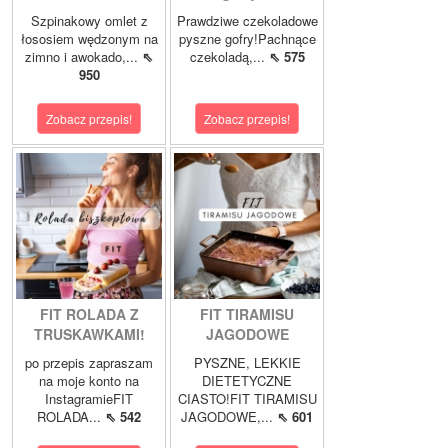
Szpinakowy omlet z
Prawdziwe czekoladowe
łososiem wędzonym na
pyszne gofry!Pachnące
zimno i awokado,...
⇖
czekoladą,...
⇖ 575
950
Zobacz przepis!
Zobacz przepis!
FIT ROLADA Z
FIT TIRAMISU
TRUSKAWKAMI!
JAGODOWE
po przepis zapraszam
PYSZNE, LEKKIE
na moje konto na
DIETETYCZNE
InstagramieFIT
CIASTO!FIT TIRAMISU
ROLADA...
⇖ 542
JAGODOWE,...
⇖ 601