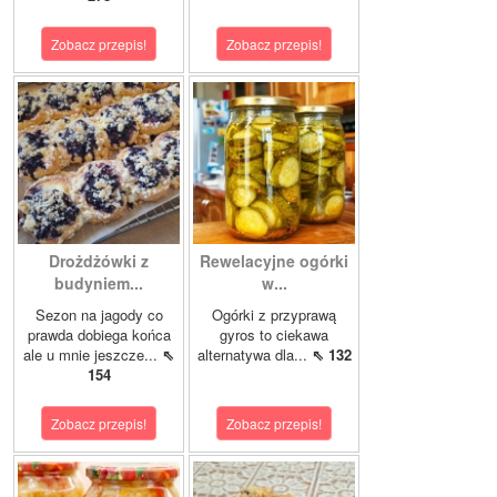
Zobacz przepis!
Zobacz przepis!
Drożdżówki z
Rewelacyjne ogórki
budyniem...
w...
Sezon na jagody co
Ogórki z przyprawą
prawda dobiega końca
gyros to ciekawa
ale u mnie jeszcze...
⇖
alternatywa dla...
⇖ 132
154
Zobacz przepis!
Zobacz przepis!