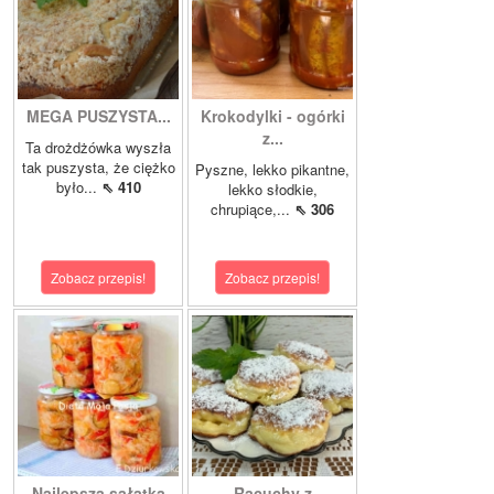
MEGA PUSZYSTA...
Krokodylki - ogórki
z...
Ta drożdżówka wyszła
tak puszysta, że ciężko
Pyszne, lekko pikantne,
było...
⇖ 410
lekko słodkie,
chrupiące,...
⇖ 306
Zobacz przepis!
Zobacz przepis!
Najlepsza sałatka
Racuchy z