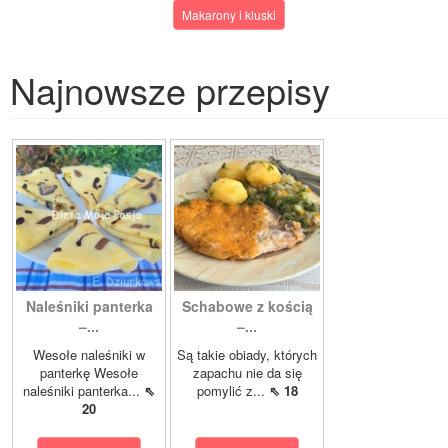
Makarony i kluski
Najnowsze przepisy
Naleśniki panterka
Schabowe z kością
–...
–...
Wesołe naleśniki w
Są takie obiady, których
panterkę Wesołe
zapachu nie da się
naleśniki panterka...
⇖
pomylić z...
⇖ 18
20