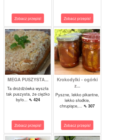
Zobacz przepis!
Zobacz przepis!
MEGA PUSZYSTA...
Krokodylki - ogórki
z...
Ta drożdżówka wyszła
tak puszysta, że ciężko
Pyszne, lekko pikantne,
było...
⇖ 424
lekko słodkie,
chrupiące,...
⇖ 307
Zobacz przepis!
Zobacz przepis!