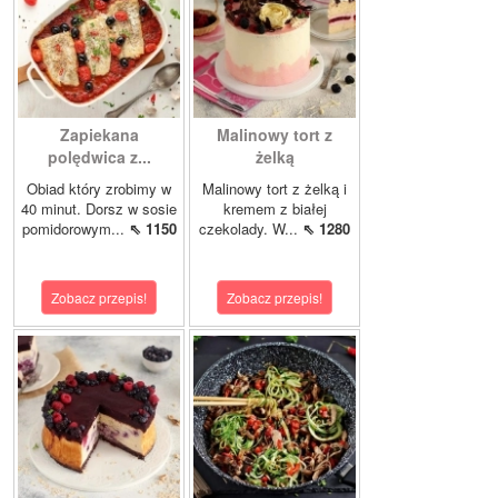
Zapiekana
Malinowy tort z
polędwica z...
żelką
Obiad który zrobimy w
Malinowy tort z żelką i
40 minut. Dorsz w sosie
kremem z białej
pomidorowym...
⇖ 1150
czekolady. W...
⇖ 1280
Zobacz przepis!
Zobacz przepis!