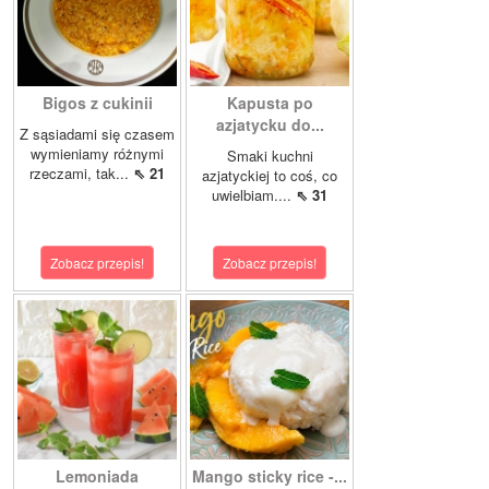
Bigos z cukinii
Kapusta po
azjatycku do...
Z sąsiadami się czasem
wymieniamy różnymi
Smaki kuchni
rzeczami, tak...
⇖ 21
azjatyckiej to coś, co
uwielbiam....
⇖ 31
Zobacz przepis!
Zobacz przepis!
Lemoniada
Mango sticky rice -...