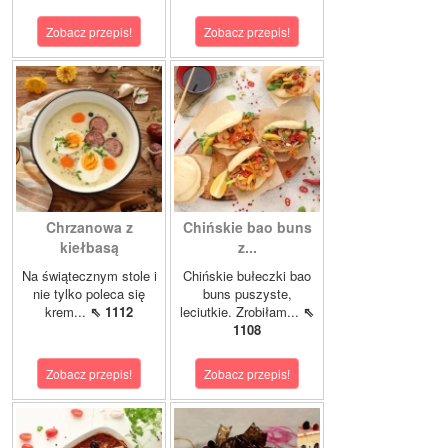
Zobacz przepis!
Zobacz przepis!
Chrzanowa z
Chińskie bao buns
kiełbasą
z...
Na świątecznym stole i
Chińskie bułeczki bao
nie tylko poleca się
buns puszyste,
krem...
⇖ 1112
leciutkie. Zrobiłam...
⇖
1108
Zobacz przepis!
Zobacz przepis!