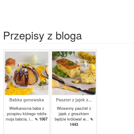
Przepisy z bloga
Babka genewska
Pasztet z jajek z...
Wielkanocna baba z
Wiosenny pasztet z
przepisu którego robiła
jajek z groszkiem
moja babcia, i...
⇖ 1067
będzie królował w...
⇖
1443