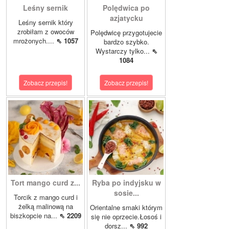
Leśny sernik
Polędwica po
azjatycku
Leśny sernik który
zrobiłam z owoców
Polędwicę przygotujecie
mrożonych....
⇖ 1057
bardzo szybko.
Wystarczy tylko...
⇖
1084
Zobacz przepis!
Zobacz przepis!
Tort mango curd z...
Ryba po indyjsku w
sosie...
Torcik z mango curd i
żelką malinową na
Orientalne smaki którym
biszkopcie na...
⇖ 2209
się nie oprzecie.Łosoś i
dorsz...
⇖ 992