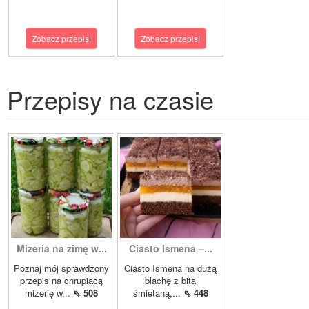
Zobacz przepis!
Zobacz przepis!
Przepisy na czasie
Mizeria na zimę w...
Ciasto Ismena –...
Poznaj mój sprawdzony
Ciasto Ismena na dużą
przepis na chrupiącą
blachę z bitą
mizerię w...
⇖ 508
śmietaną,...
⇖ 448