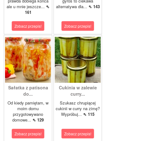
prawda dobiega końca
gyros to ciekawa
ale u mnie jeszcze...
⇖
alternatywa dla...
⇖ 143
161
Zobacz przepis!
Zobacz przepis!
Sałatka z patisona
Cukinia w zalewie
do...
curry...
Od kiedy pamiętam, w
Szukasz chrupiącej
moim domu
cukinii w curry na zimę?
przygotowywano
Wypróbuj...
⇖ 115
domowe...
⇖ 129
Zobacz przepis!
Zobacz przepis!