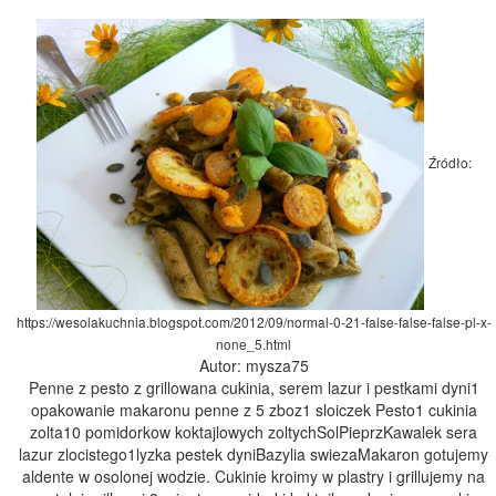
Źródło:
https://wesolakuchnia.blogspot.com/2012/09/normal-0-21-false-false-false-pl-x-
none_5.html
Autor: mysza75
Penne z pesto z grillowana cukinia, serem lazur i pestkami dyni1
opakowanie makaronu penne z 5 zboz1 sloiczek Pesto1 cukinia
zolta10 pomidorkow koktajlowych zoltychSolPieprzKawalek sera
lazur zlocistego1lyzka pestek dyniBazylia swiezaMakaron gotujemy
aldente w osolonej wodzie. Cukinie kroimy w plastry i grillujemy na