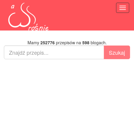
Toggl
naviga
Mamy
252776
przepisów na
598
blogach.