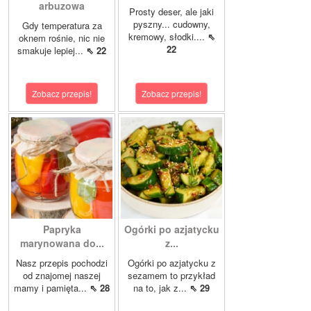
arbuzowa
Prosty deser, ale jaki
pyszny... cudowny,
Gdy temperatura za
kremowy, słodki....
⇖
oknem rośnie, nic nie
22
smakuje lepiej...
⇖ 22
Zobacz przepis!
Zobacz przepis!
Papryka
Ogórki po azjatycku
marynowana do...
z...
Nasz przepis pochodzi
Ogórki po azjatycku z
od znajomej naszej
sezamem to przykład
mamy i pamięta...
⇖ 28
na to, jak z...
⇖ 29