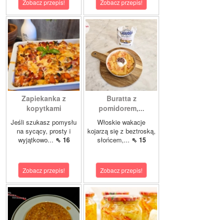
Zobacz przepis!
Zobacz przepis!
Zapiekanka z
Buratta z
kopytkami
pomidorem,...
Jeśli szukasz pomysłu
Włoskie wakacje
na sycący, prosty i
kojarzą się z beztroską,
wyjątkowo...
⇖ 16
słońcem,...
⇖ 15
Zobacz przepis!
Zobacz przepis!