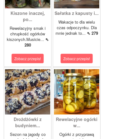
Kiszone inaczej,
Sałatka z kapusty i...
po...
Wakacje to dla wielu
czas odpoczynku. Dla
Rewelacyjny smak i
mnie jednak to...
⇖ 279
chrupkość ogórków
kiszonych.Musicie...
⇖
280
Zobacz przepis!
Zobacz przepis!
Drożdżówki z
Rewelacyjne ogórki
budyniem...
w...
Sezon na jagody co
Ogórki z przyprawą