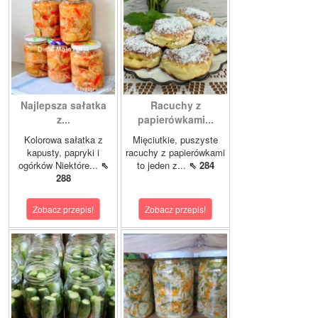
Najlepsza sałatka
Racuchy z
z...
papierówkami...
Kolorowa sałatka z
Mięciutkie, puszyste
kapusty, papryki i
racuchy z papierówkami
ogórków Niektóre...
⇖
to jeden z...
⇖ 284
288
Zobacz przepis!
Zobacz przepis!