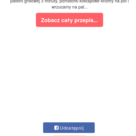
patelni grillowej 3 minuty, pomidorki koktajlowe kroimy na pol i
wrzucamy na pal...
Zobacz cały przepis...
Udostępnij