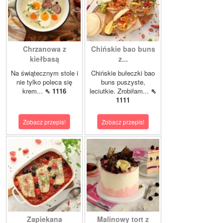
Chrzanowa z
Chińskie bao buns
kiełbasą
z...
Na świątecznym stole i
Chińskie bułeczki bao
nie tylko poleca się
buns puszyste,
krem...
⇖ 1116
leciutkie. Zrobiłam...
⇖
1111
Zobacz przepis!
Zobacz przepis!
Zapiekana
Malinowy tort z