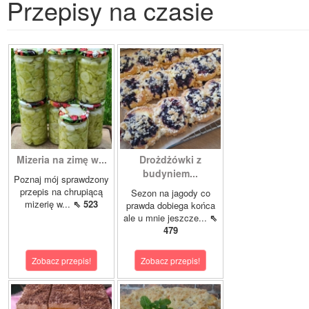
Przepisy na czasie
Mizeria na zimę w...
Drożdżówki z
budyniem...
Poznaj mój sprawdzony
przepis na chrupiącą
Sezon na jagody co
mizerię w...
⇖ 523
prawda dobiega końca
ale u mnie jeszcze...
⇖
479
Zobacz przepis!
Zobacz przepis!