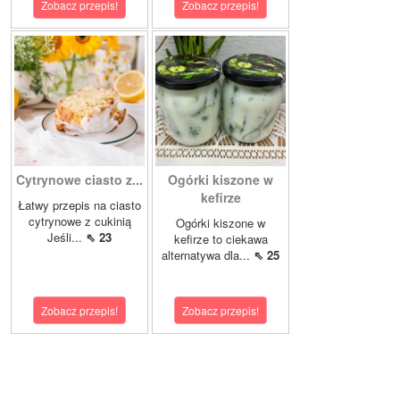
Zobacz przepis!
Zobacz przepis!
Cytrynowe ciasto z...
Ogórki kiszone w
kefirze
Łatwy przepis na ciasto
cytrynowe z cukinią
Ogórki kiszone w
Jeśli...
⇖ 23
kefirze to ciekawa
alternatywa dla...
⇖ 25
Zobacz przepis!
Zobacz przepis!