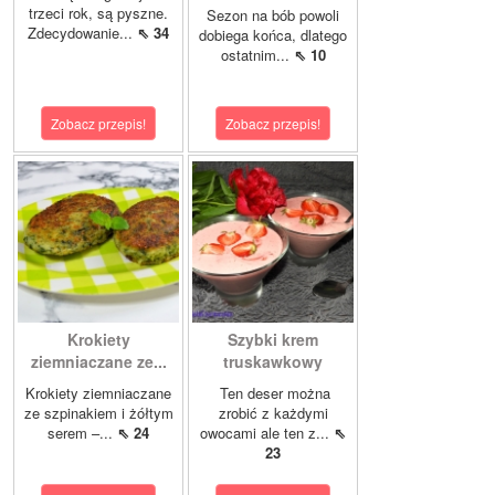
trzeci rok, są pyszne.
Sezon na bób powoli
Zdecydowanie...
⇖ 34
dobiega końca, dlatego
ostatnim...
⇖ 10
Zobacz przepis!
Zobacz przepis!
Krokiety
Szybki krem
ziemniaczane ze...
truskawkowy
Krokiety ziemniaczane
Ten deser można
ze szpinakiem i żółtym
zrobić z każdymi
serem –...
⇖ 24
owocami ale ten z...
⇖
23