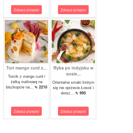
Zobacz przepis!
Zobacz przepis!
Tort mango curd z...
Ryba po indyjsku w
sosie...
Torcik z mango curd i
żelką malinową na
Orientalne smaki którym
biszkopcie na...
⇖ 2210
się nie oprzecie.Łosoś i
dorsz...
⇖ 995
Zobacz przepis!
Zobacz przepis!