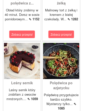
polędwica z...
żelką
Obiad który zrobimy w
Malinowy tort z żelką i
40 minut. Dorsz w sosie
kremem z białej
pomidorowym...
⇖ 1152
czekolady. W...
⇖ 1282
Zobacz przepis!
Zobacz przepis!
Leśny sernik
Polędwica po
azjatycku
Leśny sernik który
zrobiłam z owoców
Polędwicę przygotujecie
mrożonych....
⇖ 1059
bardzo szybko.
Wystarczy tylko...
⇖
1085