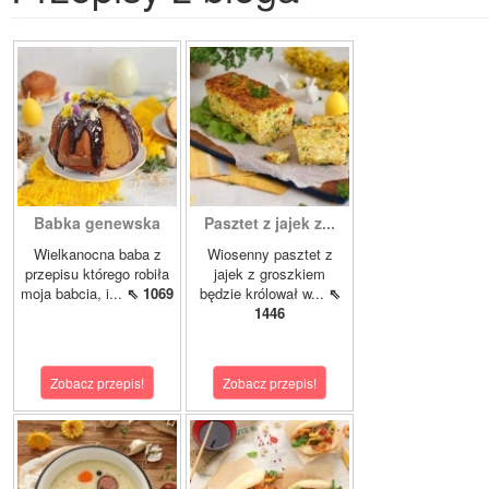
Babka genewska
Pasztet z jajek z...
Wielkanocna baba z
Wiosenny pasztet z
przepisu którego robiła
jajek z groszkiem
moja babcia, i...
⇖ 1069
będzie królował w...
⇖
1446
Zobacz przepis!
Zobacz przepis!