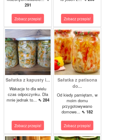
291
Zobacz przepis!
Zobacz przepis!
Sałatka z kapusty i...
Sałatka z patisona
do...
Wakacje to dla wielu
czas odpoczynku. Dla
Od kiedy pamiętam, w
mnie jednak to...
⇖ 284
moim domu
przygotowywano
domowe...
⇖ 182
Zobacz przepis!
Zobacz przepis!