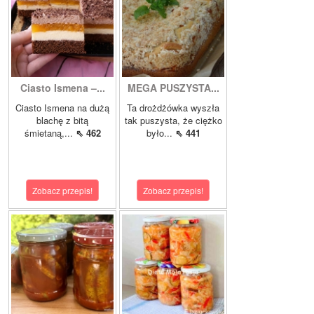
Ciasto Ismena –...
MEGA PUSZYSTA...
Ciasto Ismena na dużą
Ta drożdżówka wyszła
blachę z bitą
tak puszysta, że ciężko
śmietaną,...
⇖ 462
było...
⇖ 441
Zobacz przepis!
Zobacz przepis!