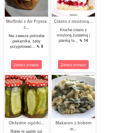
Muffinki z Air Fryera
Ciasto z mrożoną...
z...
Kruche ciasto z
mrożoną żurawiną i
Nie zawsze potrzeba
pianką to...
⇖ 14
piekarnika, żeby
przygotować...
⇖ 9
Zobacz przepis!
Zobacz przepis!
Obłędne ogórki...
Makaron z bobem
w...
Robię te ogórki już