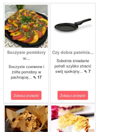
Soczyste pomidory
Czy dobra patelnia...
w...
Sobotnie śniadanie
potrafi szybko stracić
Soczyste czerwone i
swój spokojny...
⇖ 7
żółte pomidory w
pachnącej...
⇖ 17
Zobacz przepis!
Zobacz przepis!