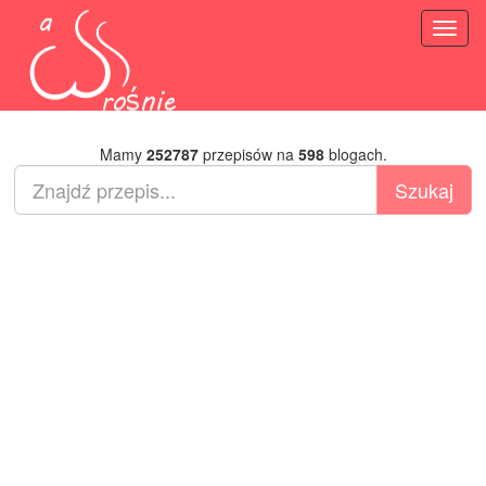
Toggl
naviga
Mamy
252787
przepisów na
598
blogach.