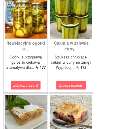
Rewelacyjne ogórki
Cukinia w zalewie
w...
curry...
Ogórki z przyprawą
Szukasz chrupiącej
gyros to ciekawa
cukinii w curry na zimę?
alternatywa dla...
⇖ 177
Wypróbuj...
⇖ 172
Zobacz przepis!
Zobacz przepis!