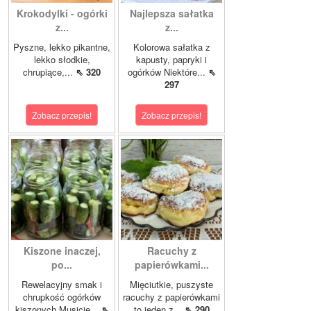
Krokodylki - ogórki
Najlepsza sałatka
z...
z...
Pyszne, lekko pikantne,
Kolorowa sałatka z
lekko słodkie,
kapusty, papryki i
chrupiące,...
⇖ 320
ogórków Niektóre...
⇖
297
Zobacz przepis!
Zobacz przepis!
Kiszone inaczej,
Racuchy z
po...
papierówkami...
Rewelacyjny smak i
Mięciutkie, puszyste
chrupkość ogórków
racuchy z papierówkami
kiszonych.Musicie...
⇖
to jeden z...
⇖ 290