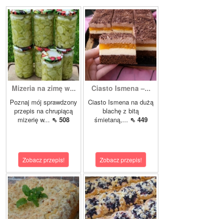
Mizeria na zimę w...
Ciasto Ismena –...
Poznaj mój sprawdzony
Ciasto Ismena na dużą
przepis na chrupiącą
blachę z bitą
mizerię w...
⇖ 508
śmietaną,...
⇖ 449
Zobacz przepis!
Zobacz przepis!