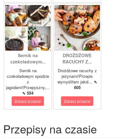
Sernik na
DROŻDŻOWE
czekoladowym...
RACUCHY Z...
Sernik na
Drożdżowe racuchy z
czekoladowym spodzie
jeżynami!Przepis
z
wymyśliłam jakiś...
⇖
jagodami!Przepyszny,...
605
⇖ 554
Zobacz przepis!
Zobacz przepis!
Przepisy na czasie