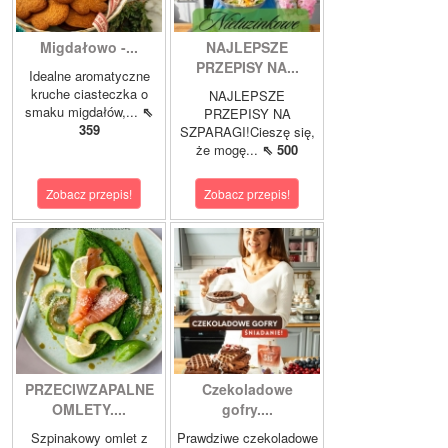
Migdałowo -...
NAJLEPSZE
PRZEPISY NA...
Idealne aromatyczne
kruche ciasteczka o
NAJLEPSZE
smaku migdałów,...
⇖
PRZEPISY NA
359
SZPARAGI!Cieszę się,
że mogę...
⇖ 500
Zobacz przepis!
Zobacz przepis!
PRZECIWZAPALNE
Czekoladowe
OMLETY....
gofry....
Szpinakowy omlet z
Prawdziwe czekoladowe