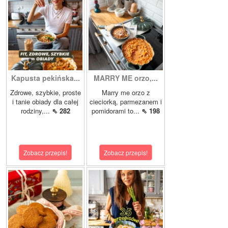
Kapusta pekińska...
MARRY ME orzo,...
Zdrowe, szybkie, proste
Marry me orzo z
i tanie obiady dla całej
cieciorką, parmezanem i
rodziny,...
⇖ 282
pomidorami to...
⇖ 198
Zobacz przepis!
Zobacz przepis!