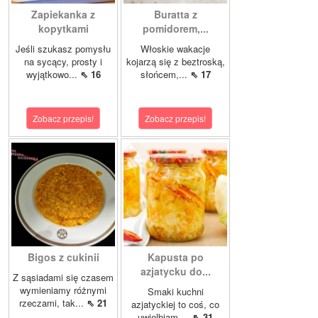
Zapiekanka z
Buratta z
kopytkami
pomidorem,...
Jeśli szukasz pomysłu
Włoskie wakacje
na sycący, prosty i
kojarzą się z beztroską,
wyjątkowo...
⇖ 16
słońcem,...
⇖ 17
Zobacz przepis!
Zobacz przepis!
Bigos z cukinii
Kapusta po
azjatycku do...
Z sąsiadami się czasem
wymieniamy różnymi
Smaki kuchni
rzeczami, tak...
⇖ 21
azjatyckiej to coś, co
uwielbiam....
⇖ 31