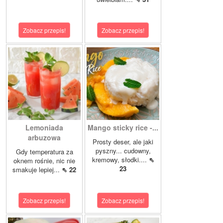
Zobacz przepis!
Zobacz przepis!
Lemoniada
Mango sticky rice -...
arbuzowa
Prosty deser, ale jaki
pyszny... cudowny,
Gdy temperatura za
kremowy, słodki....
⇖
oknem rośnie, nic nie
23
smakuje lepiej...
⇖ 22
Zobacz przepis!
Zobacz przepis!