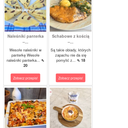
Naleśniki panterka
Schabowe z kością
–...
–...
Wesołe naleśniki w
Są takie obiady, których
panterkę Wesołe
zapachu nie da się
naleśniki panterka...
⇖
pomylić z...
⇖ 18
20
Zobacz przepis!
Zobacz przepis!