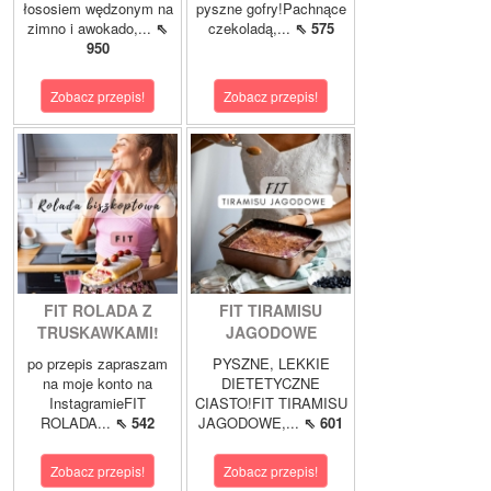
łososiem wędzonym na
pyszne gofry!Pachnące
zimno i awokado,...
⇖
czekoladą,...
⇖ 575
950
Zobacz przepis!
Zobacz przepis!
FIT ROLADA Z
FIT TIRAMISU
TRUSKAWKAMI!
JAGODOWE
po przepis zapraszam
PYSZNE, LEKKIE
na moje konto na
DIETETYCZNE
InstagramieFIT
CIASTO!FIT TIRAMISU
ROLADA...
⇖ 542
JAGODOWE,...
⇖ 601
Zobacz przepis!
Zobacz przepis!