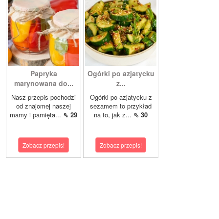
Papryka
Ogórki po azjatycku
marynowana do...
z...
Nasz przepis pochodzi
Ogórki po azjatycku z
od znajomej naszej
sezamem to przykład
mamy i pamięta...
⇖ 29
na to, jak z...
⇖ 30
Zobacz przepis!
Zobacz przepis!