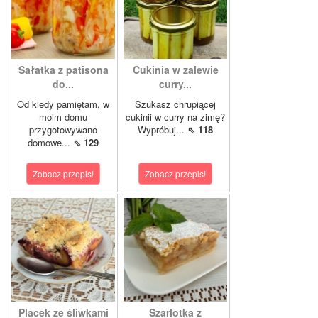
Sałatka z patisona
Cukinia w zalewie
do...
curry...
Od kiedy pamiętam, w
Szukasz chrupiącej
moim domu
cukinii w curry na zimę?
przygotowywano
Wypróbuj...
⇖ 118
domowe...
⇖ 129
Zobacz przepis!
Zobacz przepis!
Placek ze śliwkami
Szarlotka z