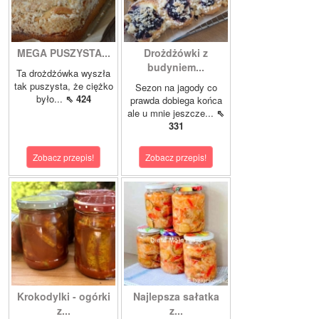
MEGA PUSZYSTA...
Drożdżówki z
budyniem...
Ta drożdżówka wyszła
tak puszysta, że ciężko
Sezon na jagody co
było...
⇖ 424
prawda dobiega końca
ale u mnie jeszcze...
⇖
331
Zobacz przepis!
Zobacz przepis!
Krokodylki - ogórki
Najlepsza sałatka
z...
z...