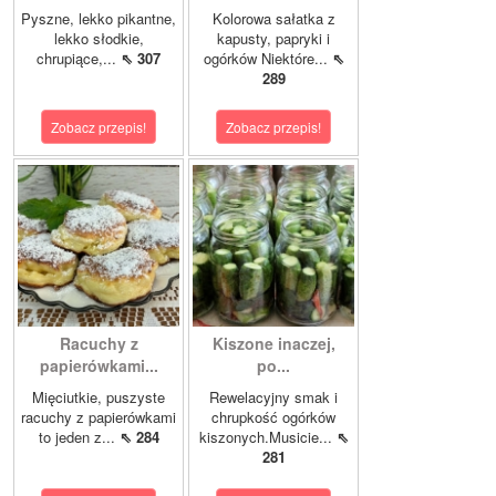
Pyszne, lekko pikantne,
Kolorowa sałatka z
lekko słodkie,
kapusty, papryki i
chrupiące,...
⇖ 307
ogórków Niektóre...
⇖
289
Zobacz przepis!
Zobacz przepis!
Racuchy z
Kiszone inaczej,
papierówkami...
po...
Mięciutkie, puszyste
Rewelacyjny smak i
racuchy z papierówkami
chrupkość ogórków
to jeden z...
⇖ 284
kiszonych.Musicie...
⇖
281