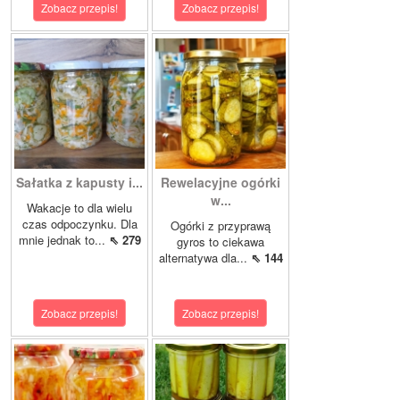
Zobacz przepis!
Zobacz przepis!
Sałatka z kapusty i...
Rewelacyjne ogórki
w...
Wakacje to dla wielu
czas odpoczynku. Dla
Ogórki z przyprawą
mnie jednak to...
⇖ 279
gyros to ciekawa
alternatywa dla...
⇖ 144
Zobacz przepis!
Zobacz przepis!