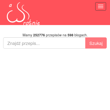
Toggl
naviga
Mamy
252776
przepisów na
598
blogach.