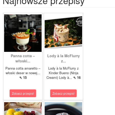
Najnowsze przepisy
Panna cotta –
Lody à la McFlurry
włoski...
z...
Panna cotta amaretto –
Lody à la McFlurry z
włoski deser w nowej...
Kinder Bueno (Ninja
⇖ 15
Creami) Lody à...
⇖ 16
Zobacz przepis!
Zobacz przepis!