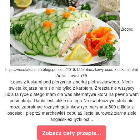
Źródło:
https://wesolakuchnia.blogspot.com/2018/12/pietruszkowy-osos-z-uskami.html
Autor: mysza75
Łosos z luskami pod pierzynka z serka pietruszkowego. Niech
swieta kojarza nam sie nie tylko z karpiem. Zreszta nie wszyscy
lubia ta rybe dlatego mam dla was alternatywe ktora na pewno wam
posmakuje. Danie jest lekkie do tego.Na swiatecznym stole nie
moze zabraknac roznych gatunkow ryb.marynata:500 g filetu z
lososisol, pieprz2 marchewki1 cebula2 liscie laurowe2 ziarna ziele
angielskie3 lyzki oct...
Zobacz cały przepis...