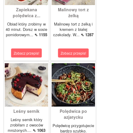
Zapiekana
Malinowy tort z
polędwica z...
żelką
Obiad który zrobimy w
Malinowy tort z żelką i
40 minut. Dorsz w sosie
kremem z białej
pomidorowym...
⇖ 1155
czekolady. W...
⇖ 1287
Zobacz przepis!
Zobacz przepis!
Leśny sernik
Polędwica po
azjatycku
Leśny sernik który
zrobiłam z owoców
Polędwicę przygotujecie
mrożonych....
⇖ 1063
bardzo szybko.