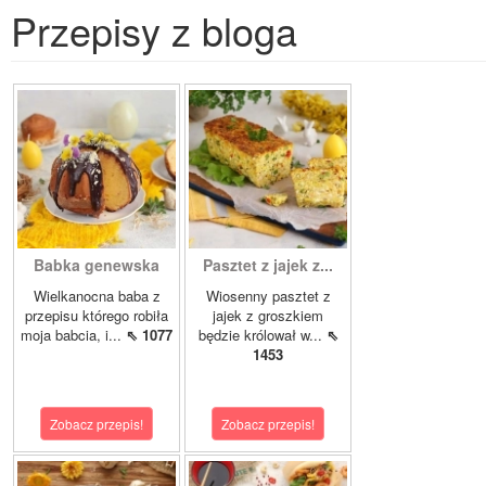
Przepisy z bloga
Babka genewska
Pasztet z jajek z...
Wielkanocna baba z
Wiosenny pasztet z
przepisu którego robiła
jajek z groszkiem
moja babcia, i...
⇖ 1077
będzie królował w...
⇖
1453
Zobacz przepis!
Zobacz przepis!