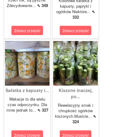
Kolorowa sałatka z
Zdecydowanie...
⇖ 349
kapusty, papryki i
ogórków Niektóre...
⇖
332
Zobacz przepis!
Zobacz przepis!
Sałatka z kapusty i...
Kiszone inaczej,
po...
Wakacje to dla wielu
czas odpoczynku. Dla
Rewelacyjny smak i
mnie jednak to...
⇖ 327
chrupkość ogórków
kiszonych.Musicie...
⇖
324
Zobacz przepis!
Zobacz przepis!