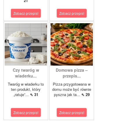
21
Zobacz przepis!
Zobacz przepis!
Czy twaróg w
Domowa pizza –
wiaderku...
przepis...
Twaróg w wiaderku to
Pizza przygotowana w
ten produkt, który
domu może być równie
„ratuje”...
⇖ 31
pyszna jak ta...
⇖ 29
Zobacz przepis!
Zobacz przepis!