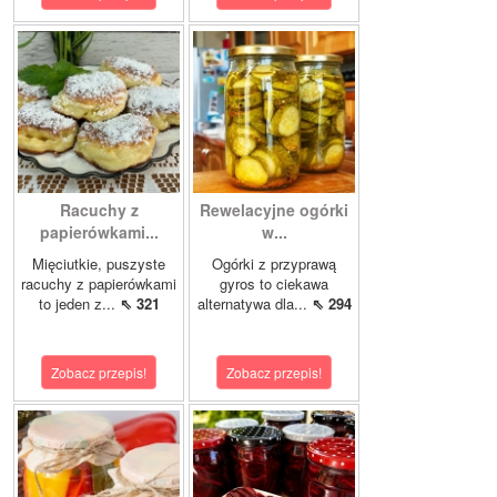
Racuchy z
Rewelacyjne ogórki
papierówkami...
w...
Mięciutkie, puszyste
Ogórki z przyprawą
racuchy z papierówkami
gyros to ciekawa
to jeden z...
⇖ 321
alternatywa dla...
⇖ 294
Zobacz przepis!
Zobacz przepis!