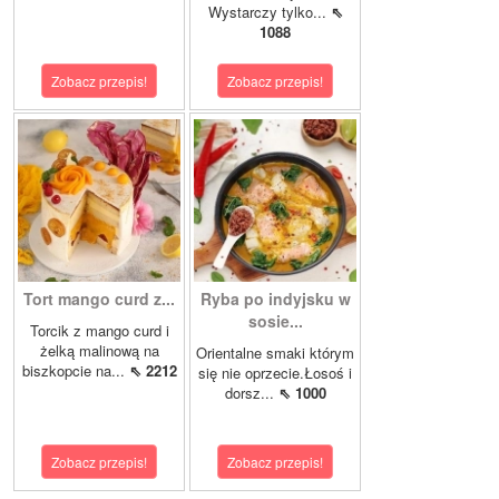
Wystarczy tylko...
⇖
1088
Zobacz przepis!
Zobacz przepis!
Tort mango curd z...
Ryba po indyjsku w
sosie...
Torcik z mango curd i
żelką malinową na
Orientalne smaki którym
biszkopcie na...
⇖ 2212
się nie oprzecie.Łosoś i
dorsz...
⇖ 1000
Zobacz przepis!
Zobacz przepis!