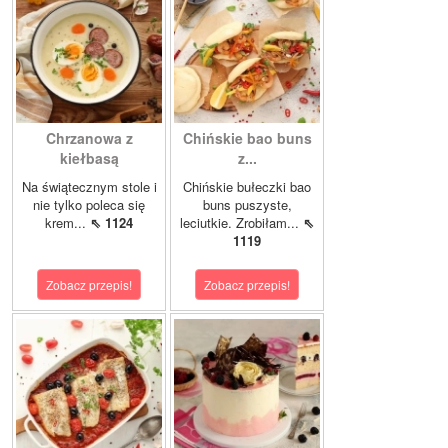
Chrzanowa z
Chińskie bao buns
kiełbasą
z...
Na świątecznym stole i
Chińskie bułeczki bao
nie tylko poleca się
buns puszyste,
krem...
⇖ 1124
leciutkie. Zrobiłam...
⇖
1119
Zobacz przepis!
Zobacz przepis!