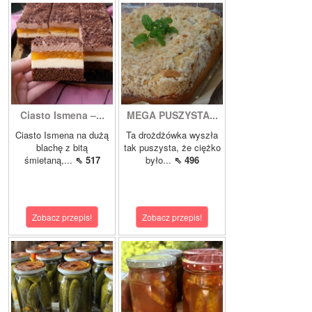
Ciasto Ismena –...
MEGA PUSZYSTA...
Ciasto Ismena na dużą
Ta drożdżówka wyszła
blachę z bitą
tak puszysta, że ciężko
śmietaną,...
⇖ 517
było...
⇖ 496
Zobacz przepis!
Zobacz przepis!