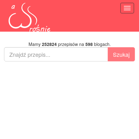
Toggl
naviga
Mamy
252824
przepisów na
598
blogach.