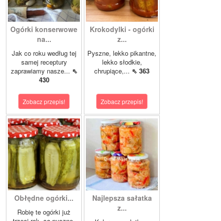
Ogórki konserwowe
Krokodylki - ogórki
na...
z...
Jak co roku według tej
Pyszne, lekko pikantne,
samej receptury
lekko słodkie,
zaprawiamy nasze...
⇖
chrupiące,...
⇖ 363
430
Zobacz przepis!
Zobacz przepis!
Obłędne ogórki...
Najlepsza sałatka
z...
Robię te ogórki już
trzeci rok, są pyszne.