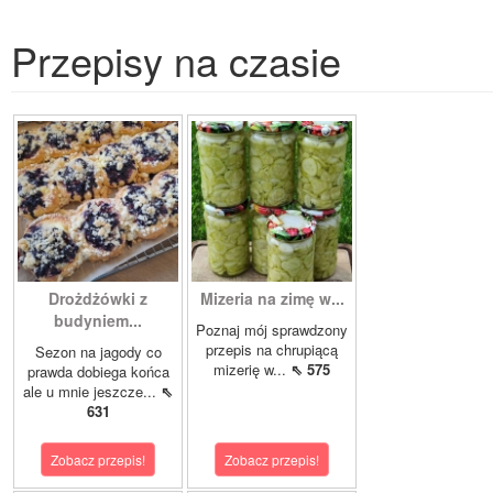
Przepisy na czasie
Drożdżówki z
Mizeria na zimę w...
budyniem...
Poznaj mój sprawdzony
przepis na chrupiącą
Sezon na jagody co
mizerię w...
⇖ 575
prawda dobiega końca
ale u mnie jeszcze...
⇖
631
Zobacz przepis!
Zobacz przepis!