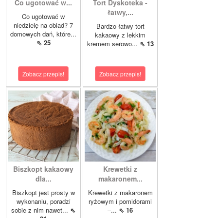
Co ugotować w...
Tort Dyskoteka -
łatwy,...
Co ugotować w
niedzielę na obiad? 7
Bardzo łatwy tort
domowych dań, które...
kakaowy z lekkim
⇖ 25
kremem serowo...
⇖ 13
Zobacz przepis!
Zobacz przepis!
Biszkopt kakaowy
Krewetki z
dla...
makaronem...
Biszkopt jest prosty w
Krewetki z makaronem
wykonaniu, poradzi
ryżowym i pomidorami
sobie z nim nawet...
⇖
–...
⇖ 16