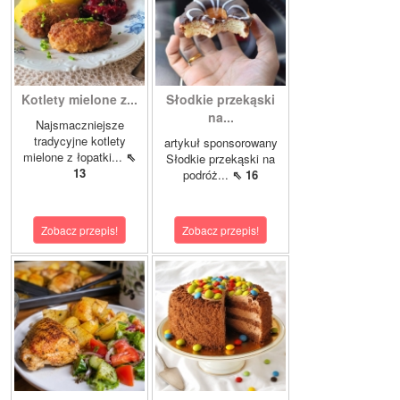
Kotlety mielone z...
Słodkie przekąski
na...
Najsmaczniejsze
tradycyjne kotlety
artykuł sponsorowany
mielone z łopatki...
⇖
Słodkie przekąski na
13
podróż...
⇖ 16
Zobacz przepis!
Zobacz przepis!