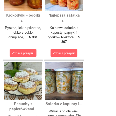
Krokodylki - ogórki
Najlepsza sałatka
z...
z...
Pyszne, lekko pikantne,
Kolorowa sałatka z
lekko słodkie,
kapusty, papryki i
chrupiące,...
⇖ 331
ogórków Niektóre...
⇖
307
Zobacz przepis!
Zobacz przepis!
Racuchy z
Sałatka z kapusty i...
papierówkami...
Wakacje to dla wielu
czas odpoczynku. Dla