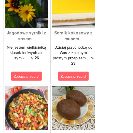
Jagodowe syrniki z
Sernik kokosowy z
sosem...
musem...
Nie jestem wielbicielką
Dzisiaj przychodzę do
klusek leniwych ale
Was z kolejnym
syrniki...
⇖ 26
prostym przepisem...
⇖
23
Zobacz przepis!
Zobacz przepis!