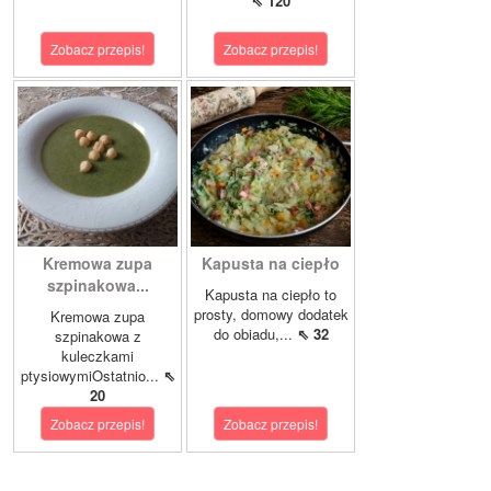
⇖ 120
Zobacz przepis!
Zobacz przepis!
Kremowa zupa
Kapusta na ciepło
szpinakowa...
Kapusta na ciepło to
prosty, domowy dodatek
Kremowa zupa
do obiadu,...
⇖ 32
szpinakowa z
kuleczkami
ptysiowymiOstatnio...
⇖
20
Zobacz przepis!
Zobacz przepis!