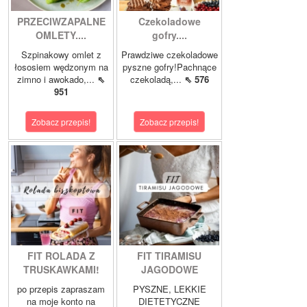
PRZECIWZAPALNE
Czekoladowe
OMLETY....
gofry....
Szpinakowy omlet z
Prawdziwe czekoladowe
łososiem wędzonym na
pyszne gofry!Pachnące
zimno i awokado,...
⇖
czekoladą,...
⇖ 576
951
Zobacz przepis!
Zobacz przepis!
FIT ROLADA Z
FIT TIRAMISU
TRUSKAWKAMI!
JAGODOWE
po przepis zapraszam
PYSZNE, LEKKIE
na moje konto na
DIETETYCZNE