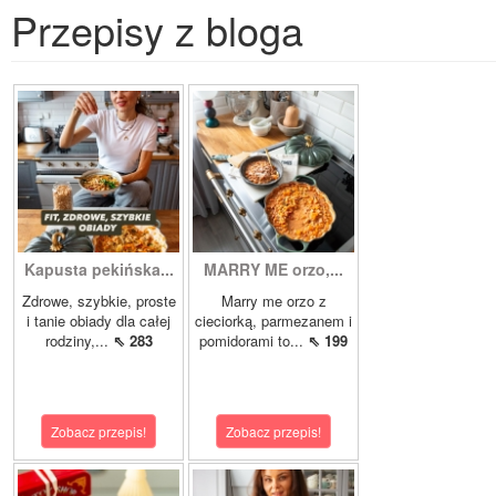
Przepisy z bloga
Kapusta pekińska...
MARRY ME orzo,...
Zdrowe, szybkie, proste
Marry me orzo z
i tanie obiady dla całej
cieciorką, parmezanem i
rodziny,...
⇖ 283
pomidorami to...
⇖ 199
Zobacz przepis!
Zobacz przepis!