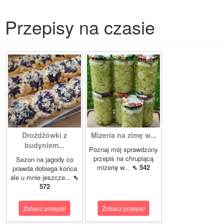
Przepisy na czasie
Drożdżówki z
Mizeria na zimę w...
budyniem...
Poznaj mój sprawdzony
przepis na chrupiącą
Sezon na jagody co
mizerię w...
⇖ 542
prawda dobiega końca
ale u mnie jeszcze...
⇖
572
Zobacz przepis!
Zobacz przepis!