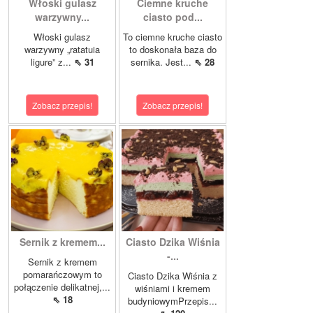
Włoski gulasz
Ciemne kruche
warzywny...
ciasto pod...
Włoski gulasz
To ciemne kruche ciasto
warzywny „ratatuia
to doskonała baza do
ligure” z...
⇖ 31
sernika. Jest...
⇖ 28
Zobacz przepis!
Zobacz przepis!
Sernik z kremem...
Ciasto Dzika Wiśnia
-...
Sernik z kremem
pomarańczowym to
Ciasto Dzika Wiśnia z
połączenie delikatnej,...
wiśniami i kremem
⇖ 18
budyniowymPrzepis...