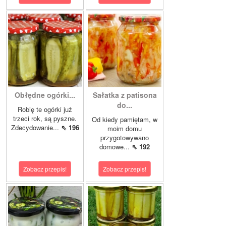
Obłędne ogórki...
Sałatka z patisona
do...
Robię te ogórki już
trzeci rok, są pyszne.
Od kiedy pamiętam, w
Zdecydowanie...
⇖ 196
moim domu
przygotowywano
domowe...
⇖ 192
Zobacz przepis!
Zobacz przepis!