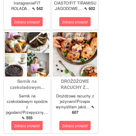
InstagramieFIT
CIASTO!FIT TIRAMISU
ROLADA...
⇖ 542
JAGODOWE,...
⇖ 602
Zobacz przepis!
Zobacz przepis!
Sernik na
DROŻDŻOWE
czekoladowym...
RACUCHY Z...
Sernik na
Drożdżowe racuchy z
czekoladowym spodzie
jeżynami!Przepis
z
wymyśliłam jakiś...
⇖
jagodami!Przepyszny,...
607
⇖ 555
Zobacz przepis!
Zobacz przepis!