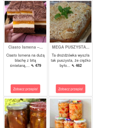
Ciasto Ismena –...
MEGA PUSZYSTA...
Ciasto Ismena na dużą
Ta drożdżówka wyszła
blachę z bitą
tak puszysta, że ciężko
śmietaną,...
⇖ 479
było...
⇖ 462
Zobacz przepis!
Zobacz przepis!