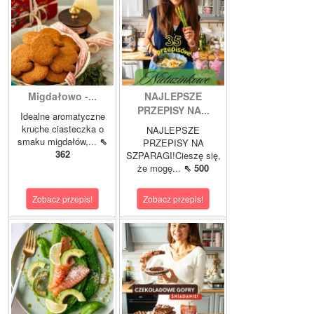
Migdałowo -...
NAJLEPSZE
PRZEPISY NA...
Idealne aromatyczne
kruche ciasteczka o
NAJLEPSZE
smaku migdałów,...
⇖
PRZEPISY NA
362
SZPARAGI!Cieszę się,
że mogę...
⇖ 500
Zobacz przepis!
Zobacz przepis!