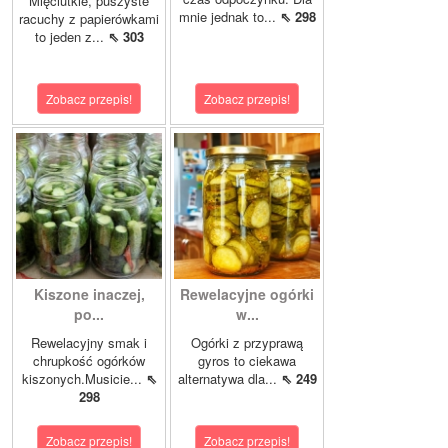
Mięciutkie, puszyste
mnie jednak to...
⇖ 298
racuchy z papierówkami
to jeden z...
⇖ 303
Zobacz przepis!
Zobacz przepis!
Kiszone inaczej,
Rewelacyjne ogórki
po...
w...
Rewelacyjny smak i
Ogórki z przyprawą
chrupkość ogórków
gyros to ciekawa
kiszonych.Musicie...
⇖
alternatywa dla...
⇖ 249
298
Zobacz przepis!
Zobacz przepis!