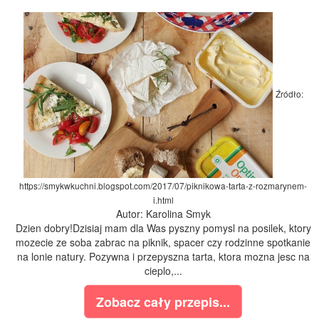
Źródło:
https://smykwkuchni.blogspot.com/2017/07/piknikowa-tarta-z-rozmarynem-
i.html
Autor: Karolina Smyk
Dzien dobry!Dzisiaj mam dla Was pyszny pomysl na posilek, ktory
mozecie ze soba zabrac na piknik, spacer czy rodzinne spotkanie
na lonie natury. Pozywna i przepyszna tarta, ktora mozna jesc na
cieplo,...
Zobacz cały przepis...