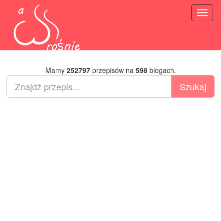
Toggl
naviga
Mamy
252797
przepisów na
598
blogach.