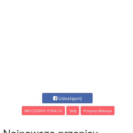
Udostępnij
WIECZORNY POSIŁEK
Tarty
Przepisy Wakacje
Najnowsze przepisy