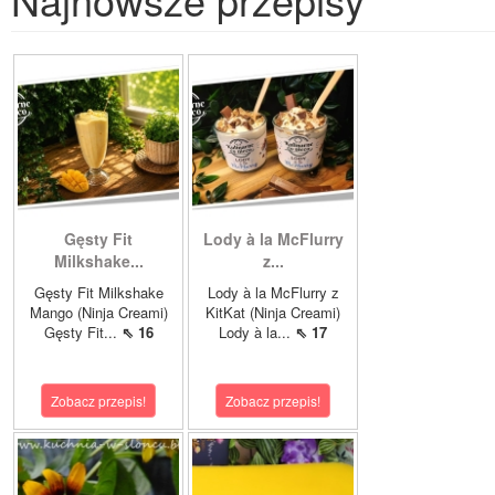
Gęsty Fit
Lody à la McFlurry
Milkshake...
z...
Gęsty Fit Milkshake
Lody à la McFlurry z
Mango (Ninja Creami)
KitKat (Ninja Creami)
Gęsty Fit...
⇖ 16
Lody à la...
⇖ 17
Zobacz przepis!
Zobacz przepis!