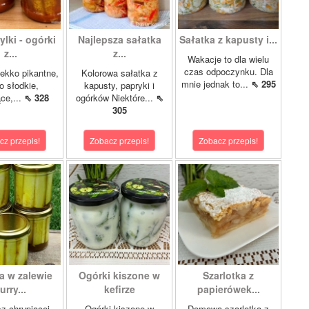
lki - ogórki
Najlepsza sałatka
Sałatka z kapusty i...
z...
z...
Wakacje to dla wielu
czas odpoczynku. Dla
ekko pikantne,
Kolorowa sałatka z
mnie jednak to...
⇖ 295
o słodkie,
kapusty, papryki i
ce,...
⇖ 328
ogórków Niektóre...
⇖
305
cz przepis!
Zobacz przepis!
Zobacz przepis!
a w zalewie
Ogórki kiszone w
Szarlotka z
urry...
kefirze
papierówek...
z chrupiącej
Ogórki kiszone w
Domowa szarlotka z