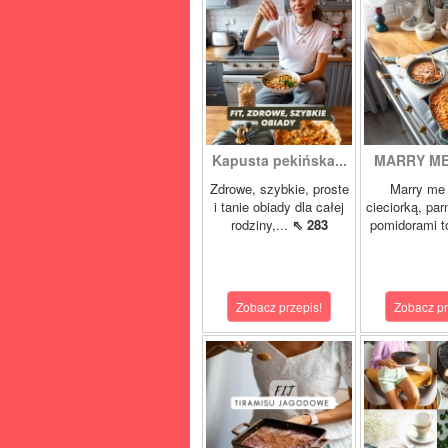
Kapusta pekińska...
MARRY ME 
Zdrowe, szybkie, proste
Marry me 
i tanie obiady dla całej
cieciorką, pa
rodziny,...
⇖ 283
pomidorami t
Zobacz przepis!
Zobacz pr