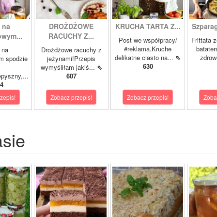
 na
DROŻDŻOWE
KRUCHA TARTA Z...
Szparagi
owym...
RACUCHY Z...
Post we współpracy/
Frittata 
#reklama.Kruche
batatem
 na
Drożdżowe racuchy z
delikatne ciasto na...
⇖
zdrowe
m spodzie
jeżynami!Przepis
630
wymyśliłam jakiś...
⇖
pyszny,...
607
4
zepis!
Zobacz przepis!
Zobacz przepis!
Zoba
asie