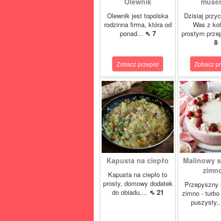
Olewnik
musem
Olewnik jest topolska
Dzisiaj przy
rodzinna firma, która od
Was z ko
ponad...
⇖ 7
prostym prze
8
Zobacz przepis!
Zobacz pr
Kapusta na ciepło
Malinowy s
zimno
Kapusta na ciepło to
prosty, domowy dodatek
Przepyszny 
do obiadu,...
⇖ 21
zimno - turbo
puszysty,.