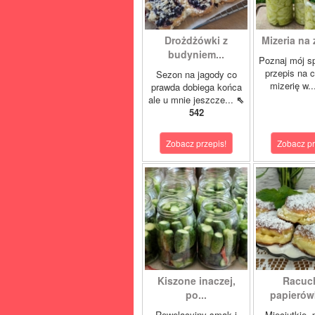
Drożdżówki z
Mizeria na 
budyniem...
Poznaj mój s
przepis na 
Sezon na jagody co
mizerię w.
prawda dobiega końca
ale u mnie jeszcze...
⇖
542
Zobacz przepis!
Zobacz pr
Kiszone inaczej,
Racuc
po...
papierówk
Rewelacyjny smak i
Mięciutkie,