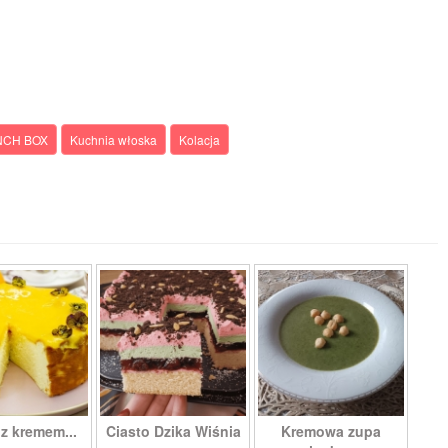
NCH BOX
Kuchnia włoska
Kolacja
 z kremem...
Ciasto Dzika Wiśnia
Kremowa zupa