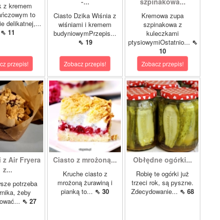
-...
szpinakowa...
k z kremem
ańczowym to
Ciasto Dzika Wiśnia z
Kremowa zupa
e delikatnej,...
wiśniami i kremem
szpinakowa z
⇖ 11
budyniowymPrzepis...
kuleczkami
⇖ 19
ptysiowymiOstatnio...
⇖
10
cz przepis!
Zobacz przepis!
Zobacz przepis!
 z Air Fryera
Ciasto z mrożoną...
Obłędne ogórki...
z...
Kruche ciasto z
Robię te ogórki już
mrożoną żurawiną i
trzeci rok, są pyszne.
sze potrzeba
pianką to...
⇖ 30
Zdecydowanie...
⇖ 68
rnika, żeby
tować...
⇖ 27