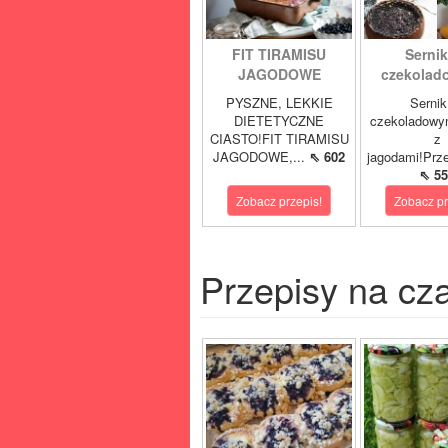
FIT TIRAMISU
Sernik
JAGODOWE
czekolad
PYSZNE, LEKKIE
Sernik
DIETETYCZNE
czekoladowy
CIASTO!FIT TIRAMISU
z
JAGODOWE,...
⇖ 602
jagodami!Prze
⇖ 55
Zobacz przepis!
Zobacz pr
Przepisy na cz