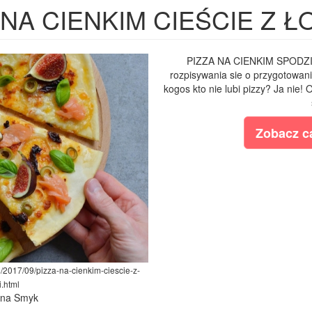
 NA CIENKIM CIEŚCIE Z Ł
PIZZA NA CIENKIM SPODZIE 
rozpisywania sie o przygotowani
kogos kto nie lubi pizzy? Ja nie! 
Zobacz ca
/2017/09/pizza-na-cienkim-ciescie-z-
.html
lina Smyk