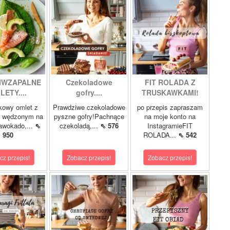
IWZAPALNE
Czekoladowe
FIT ROLADA Z
LETY....
gofry....
TRUSKAWKAMI!
kowy omlet z
Prawdziwe czekoladowe
po przepis zapraszam
m wędzonym na
pyszne gofry!Pachnące
na moje konto na
 awokado,...
⇖
czekoladą,...
⇖ 576
InstagramieFIT
950
ROLADA...
⇖ 542
cz przepis!
Zobacz przepis!
Zobacz przepis!