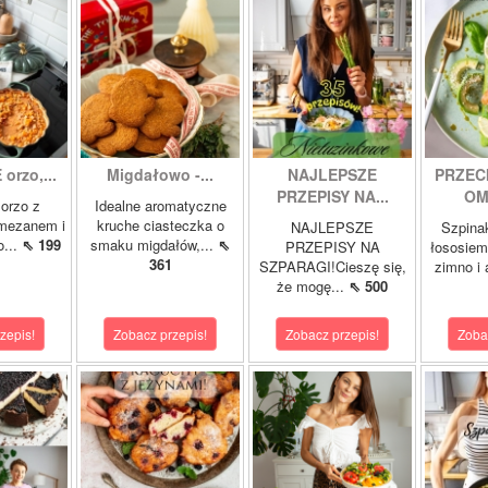
orzo,...
Migdałowo -...
NAJLEPSZE
PRZEC
PRZEPISY NA...
OM
orzo z
Idealne aromatyczne
rmezanem i
kruche ciasteczka o
NAJLEPSZE
Szpina
o...
⇖ 199
smaku migdałów,...
⇖
PRZEPISY NA
łososie
361
SZPARAGI!Cieszę się,
zimno i
że mogę...
⇖ 500
zepis!
Zobacz przepis!
Zobacz przepis!
Zoba