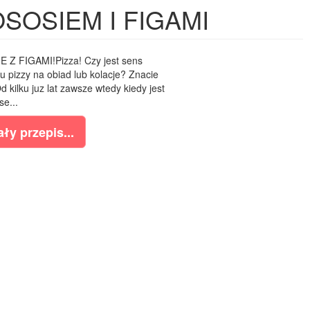
OSOSIEM I FIGAMI
Z FIGAMI!Pizza! Czy jest sens
u pizzy na obiad lub kolacje? Znacie
Od kilku juz lat zawsze wtedy kiedy jest
se...
ły przepis...