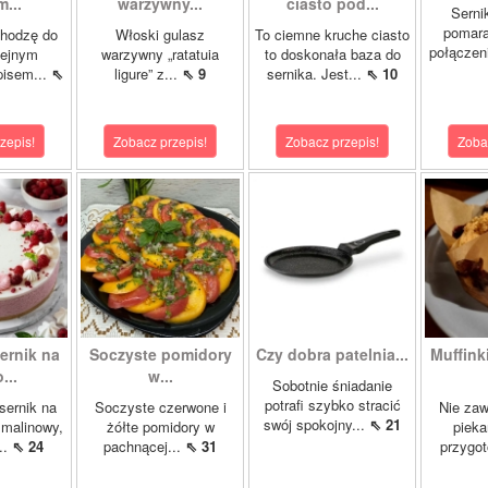
...
warzywny...
ciasto pod...
Serni
pomar
chodzę do
Włoski gulasz
To ciemne kruche ciasto
połączeni
lejnym
warzywny „ratatuia
to doskonała baza do
pisem...
⇖
ligure” z...
⇖ 9
sernika. Jest...
⇖ 10
zepis!
Zobacz przepis!
Zobacz przepis!
Zoba
ernik na
Soczyste pomidory
Czy dobra patelnia...
Muffinki
...
w...
Sobotnie śniadanie
potrafi szybko stracić
sernik na
Soczyste czerwone i
Nie zaw
swój spokojny...
⇖ 21
 malinowy,
żółte pomidory w
pieka
..
⇖ 24
pachnącej...
⇖ 31
przygo