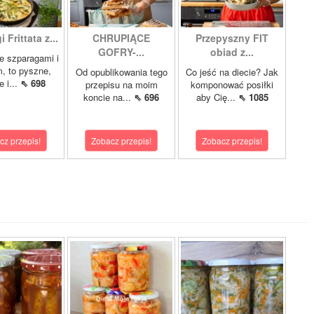
 Frittata z...
CHRUPIĄCE
Przepyszny FIT
GOFRY-...
obiad z...
ze szparagami i
, to pyszne,
Od opublikowania tego
Co jeść na diecie? Jak
 i...
⇖ 698
przepisu na moim
komponować posiłki
koncie na...
⇖ 696
aby Cię...
⇖ 1085
cz przepis!
Zobacz przepis!
Zobacz przepis!