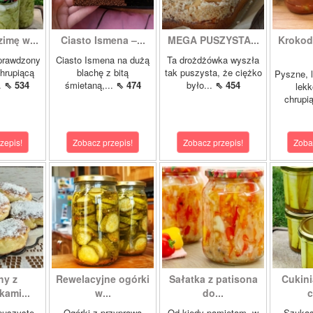
zimę w...
Ciasto Ismena –...
MEGA PUSZYSTA...
Krokody
prawdzony
Ciasto Ismena na dużą
Ta drożdżówka wyszła
chrupiącą
blachę z bitą
tak puszysta, że ciężko
Pyszne, l
..
⇖ 534
śmietaną,...
⇖ 474
było...
⇖ 454
lekk
chrupią
zepis!
Zobacz przepis!
Zobacz przepis!
Zoba
hy z
Rewelacyjne ogórki
Sałatka z patisona
Cukini
ami...
w...
do...
c
 puszyste
Ogórki z przyprawą
Od kiedy pamiętam, w
Szukas