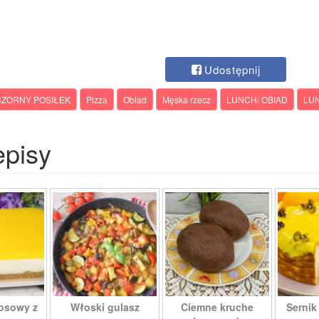
Udostępnij
CZORNY POSIŁEK
Pizza
Obiad
Męska rzecz
LUNCH/ OBIAD
LU
episy
kosowy z
Włoski gulasz
Ciemne kruche
Sernik