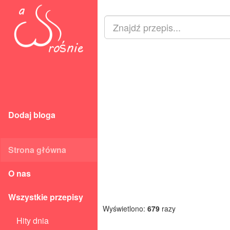
Dodaj bloga
Strona główna
O nas
Wszystkie przepisy
Wyświetlono:
679
razy
Hity dnia