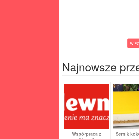
WIE
Najnowsze prz
Współpraca z
Sernik ko