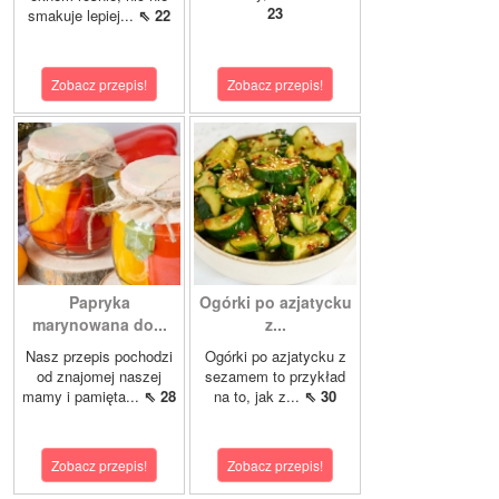
23
smakuje lepiej...
⇖ 22
Zobacz przepis!
Zobacz przepis!
Papryka
Ogórki po azjatycku
marynowana do...
z...
Nasz przepis pochodzi
Ogórki po azjatycku z
od znajomej naszej
sezamem to przykład
mamy i pamięta...
⇖ 28
na to, jak z...
⇖ 30
Zobacz przepis!
Zobacz przepis!