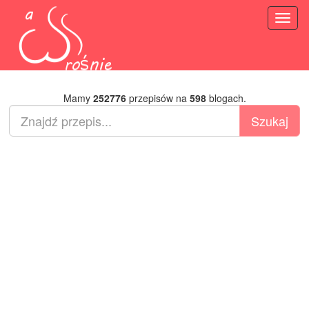
Toggl
naviga
Mamy
252776
przepisów na
598
blogach.