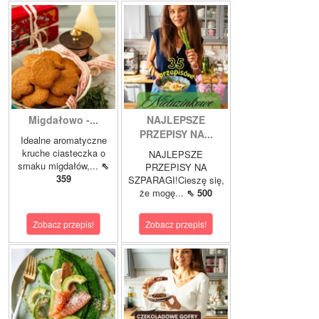
Migdałowo -...
NAJLEPSZE
PRZEPISY NA...
Idealne aromatyczne
kruche ciasteczka o
NAJLEPSZE
smaku migdałów,...
⇖
PRZEPISY NA
359
SZPARAGI!Cieszę się,
że mogę...
⇖ 500
Zobacz przepis!
Zobacz przepis!