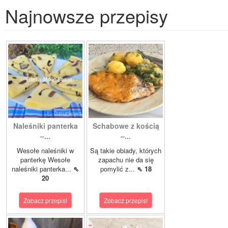
Najnowsze przepisy
Naleśniki panterka
Schabowe z kością
–...
–...
Wesołe naleśniki w
Są takie obiady, których
panterkę Wesołe
zapachu nie da się
naleśniki panterka...
⇖
pomylić z...
⇖ 18
20
Zobacz przepis!
Zobacz przepis!