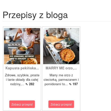
Przepisy z bloga
Kapusta pekińska...
MARRY ME orzo,...
Zdrowe, szybkie, proste
Marry me orzo z
i tanie obiady dla całej
cieciorką, parmezanem i
rodziny,...
⇖ 282
pomidorami to...
⇖ 197
Zobacz przepis!
Zobacz przepis!