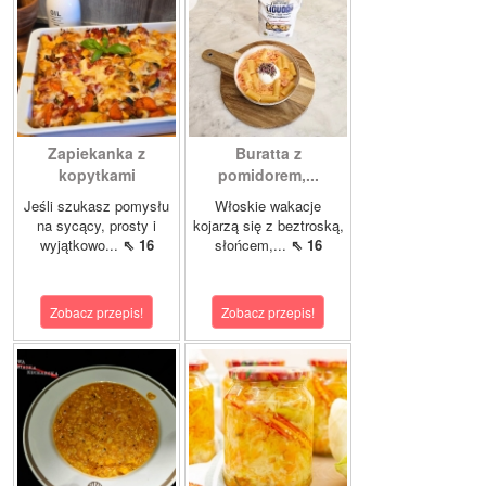
Zapiekanka z
Buratta z
kopytkami
pomidorem,...
Jeśli szukasz pomysłu
Włoskie wakacje
na sycący, prosty i
kojarzą się z beztroską,
wyjątkowo...
⇖ 16
słońcem,...
⇖ 16
Zobacz przepis!
Zobacz przepis!