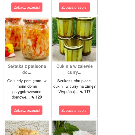
Zobacz przepis!
Zobacz przepis!
Sałatka z patisona
Cukinia w zalewie
do...
curry...
Od kiedy pamiętam, w
Szukasz chrupiącej
moim domu
cukinii w curry na zimę?
przygotowywano
Wypróbuj...
⇖ 117
domowe...
⇖ 129
Zobacz przepis!
Zobacz przepis!