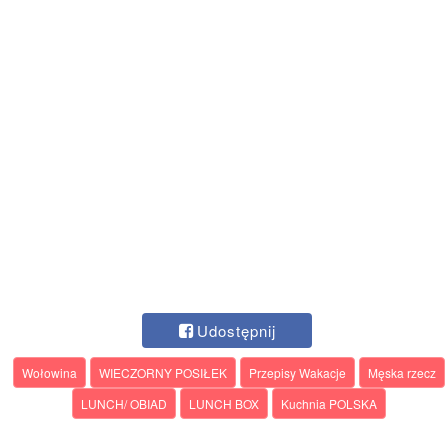
Udostępnij
Wołowina
WIECZORNY POSIŁEK
Przepisy Wakacje
Męska rzecz
LUNCH/ OBIAD
LUNCH BOX
Kuchnia POLSKA