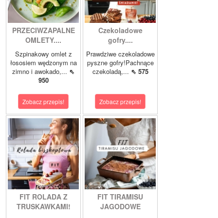
PRZECIWZAPALNE
Czekoladowe
OMLETY....
gofry....
Szpinakowy omlet z
Prawdziwe czekoladowe
łososiem wędzonym na
pyszne gofry!Pachnące
zimno i awokado,...
⇖
czekoladą,...
⇖ 575
950
Zobacz przepis!
Zobacz przepis!
FIT ROLADA Z
FIT TIRAMISU
TRUSKAWKAMI!
JAGODOWE