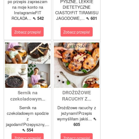
po przepis zapraszam
PYSZNE, LEKKIE
na moje konto na
DIETETYCZNE
InstagramieFIT
CIASTO!FIT TIRAMISU
ROLADA...
⇖ 542
JAGODOWE,...
⇖ 601
Zobacz przepis!
Zobacz przepis!
Sernik na
DROŻDŻOWE
czekoladowym...
RACUCHY Z...
Sernik na
Drożdżowe racuchy z
czekoladowym spodzie
jeżynami!Przepis
z
wymyśliłam jakiś...
⇖
jagodami!Przepyszny,...
605
⇖ 554
Zobacz przepis!
Zobacz przepis!