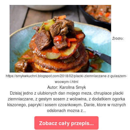
Źródło:
https://smykwkuchni.blogspot.com/2018/02/placki-ziemniaczane-z-gulaszem-
woowym-i.html
Autor: Karolina Smyk
Dzisiaj jedno z ulubionych dan mojego meza, chrupiace placki
ziemniaczane, z gestym sosem z wolowina, z dodatkiem ogorka
kiszonego, papryki i sosem czosnkowym. Danie, ktore w roznych
odslonach mozna z...
Zobacz cały przepis...