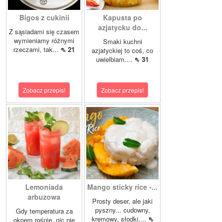
Bigos z cukinii
Kapusta po
azjatycku do...
Z sąsiadami się czasem
wymieniamy różnymi
Smaki kuchni
rzeczami, tak...
⇖ 21
azjatyckiej to coś, co
uwielbiam....
⇖ 31
Zobacz przepis!
Zobacz przepis!
Lemoniada
Mango sticky rice -...
arbuzowa
Prosty deser, ale jaki
pyszny... cudowny,
Gdy temperatura za
kremowy, słodki....
⇖
oknem rośnie, nic nie