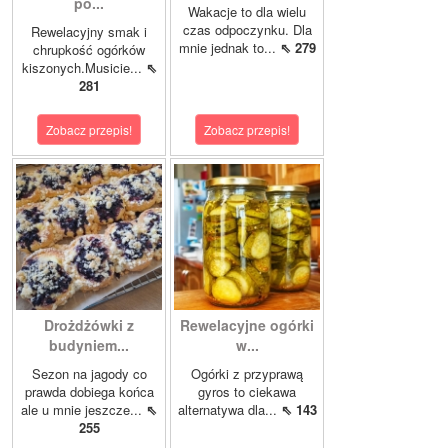
po...
Wakacje to dla wielu
czas odpoczynku. Dla
Rewelacyjny smak i
mnie jednak to...
⇖ 279
chrupkość ogórków
kiszonych.Musicie...
⇖
281
Zobacz przepis!
Zobacz przepis!
Drożdżówki z
Rewelacyjne ogórki
budyniem...
w...
Sezon na jagody co
Ogórki z przyprawą
prawda dobiega końca
gyros to ciekawa
ale u mnie jeszcze...
⇖
alternatywa dla...
⇖ 143
255