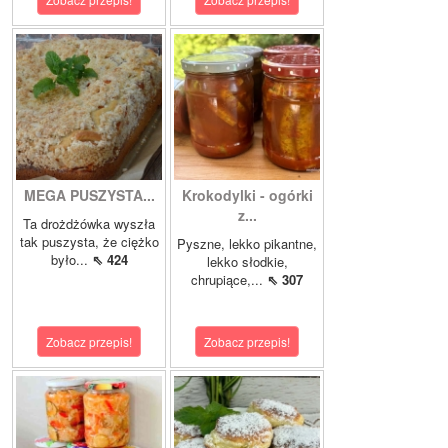
MEGA PUSZYSTA...
Krokodylki - ogórki
z...
Ta drożdżówka wyszła
tak puszysta, że ciężko
Pyszne, lekko pikantne,
było...
⇖ 424
lekko słodkie,
chrupiące,...
⇖ 307
Zobacz przepis!
Zobacz przepis!