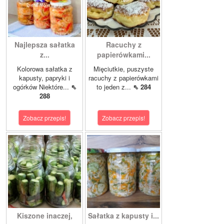
Najlepsza sałatka
Racuchy z
z...
papierówkami...
Kolorowa sałatka z
Mięciutkie, puszyste
kapusty, papryki i
racuchy z papierówkami
ogórków Niektóre...
⇖
to jeden z...
⇖ 284
288
Zobacz przepis!
Zobacz przepis!
Kiszone inaczej,
Sałatka z kapusty i...