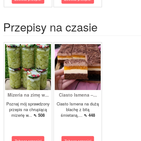
Przepisy na czasie
Mizeria na zimę w...
Ciasto Ismena –...
Poznaj mój sprawdzony
Ciasto Ismena na dużą
przepis na chrupiącą
blachę z bitą
mizerię w...
⇖ 508
śmietaną,...
⇖ 448
Zobacz przepis!
Zobacz przepis!