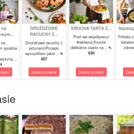
 na
DROŻDŻOWE
KRUCHA TARTA Z...
Szparagi
owym...
RACUCHY Z...
Post we współpracy/
Frittata 
#reklama.Kruche
batatem
 na
Drożdżowe racuchy z
delikatne ciasto na...
⇖
zdrowe
m spodzie
jeżynami!Przepis
630
wymyśliłam jakiś...
⇖
pyszny,...
607
4
zepis!
Zobacz przepis!
Zobacz przepis!
Zoba
asie