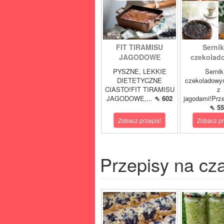
FIT TIRAMISU
Sernik
JAGODOWE
czekolad
PYSZNE, LEKKIE
Sernik
DIETETYCZNE
czekoladowy
CIASTO!FIT TIRAMISU
z
JAGODOWE,...
⇖ 602
jagodami!Prze
⇖ 55
Zobacz przepis!
Zobacz pr
Przepisy na cz