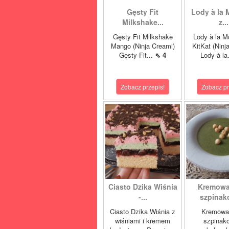
Gęsty Fit
Lody à la 
Milkshake...
z...
Gęsty Fit Milkshake
Lody à la M
Mango (Ninja Creami)
KitKat (Ninj
Gęsty Fit...
⇖ 4
Lody à la
Zobacz przepis!
Zobacz pr
Ciasto Dzika Wiśnia
Kremowa
-...
szpinako
Ciasto Dzika Wiśnia z
Kremowa
wiśniami i kremem
szpinak