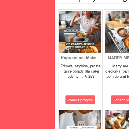
Kapusta pekińska...
MARRY ME 
Zdrowe, szybkie, proste
Marry me 
i tanie obiady dla całej
cieciorką, pa
rodziny,...
⇖ 283
pomidorami t
Zobacz przepis!
Zobacz pr