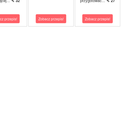
ącej...
⇖ 32
przygotować...
⇖ 27
cz przepis!
Zobacz przepis!
Zobacz przepis!