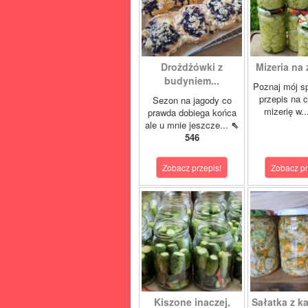
Drożdżówki z
Mizeria na 
budyniem...
Poznaj mój s
przepis na 
Sezon na jagody co
mizerię w.
prawda dobiega końca
ale u mnie jeszcze...
⇖
546
Zobacz przepis!
Zobacz pr
Kiszone inaczej,
Sałatka z ka