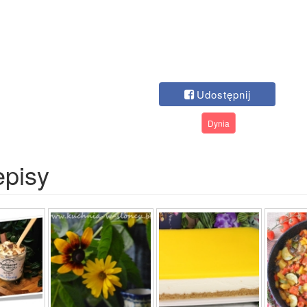
Udostępnij
Dynia
episy