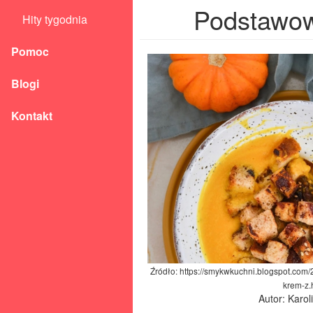
Podstawowy
Hity tygodnia
Pomoc
Blogi
Kontakt
Źródło: https://smykwkuchni.blogspot.com
krem-z.
Autor: Karo