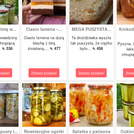
zimę w...
Ciasto Ismena –...
MEGA PUSZYSTA...
Krokody
prawdzony
Ciasto Ismena na dużą
Ta drożdżówka wyszła
chrupiącą
blachę z bitą
tak puszysta, że ciężko
Pyszne, l
..
⇖ 536
śmietaną,...
⇖ 477
było...
⇖ 456
lekk
chrupią
zepis!
Zobacz przepis!
Zobacz przepis!
Zoba
pusty i...
Rewelacyjne ogórki
Sałatka z patisona
Cukini