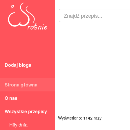
Dodaj bloga
Strona główna
O nas
Wszystkie przepisy
Wyświetlono:
1142
razy
Hity dnia