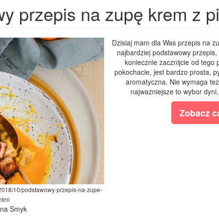
 przepis na zupę krem z pi
Dzisiaj mam dla Was przepis na zu
najbardziej podstawowy przepis, je
koniecznie zacznijcie od tego 
pokochacie, jest bardzo prosta, 
aromatyczna. Nie wymaga tez 
najwazniejsze to wybor dyni,
Zobacz ca
/2018/10/podstawowy-przepis-na-zupe-
html
lina Smyk