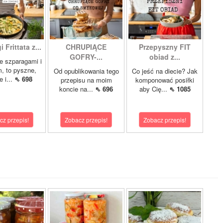
 Frittata z...
CHRUPIĄCE
Przepyszny FIT
GOFRY-...
obiad z...
ze szparagami i
, to pyszne,
Od opublikowania tego
Co jeść na diecie? Jak
 i...
⇖ 698
przepisu na moim
komponować posiłki
koncie na...
⇖ 696
aby Cię...
⇖ 1085
cz przepis!
Zobacz przepis!
Zobacz przepis!