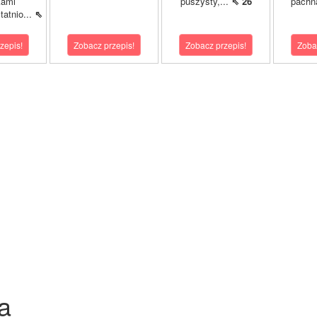
kami
puszysty,...
⇖ 26
pachn
atnio...
⇖
zepis!
Zobacz przepis!
Zobacz przepis!
Zoba
a