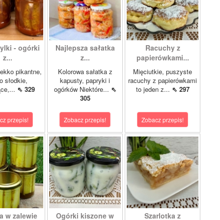
lki - ogórki
Najlepsza sałatka
Racuchy z
z...
z...
papierówkami...
ekko pikantne,
Kolorowa sałatka z
Mięciutkie, puszyste
o słodkie,
kapusty, papryki i
racuchy z papierówkami
ce,...
⇖ 329
ogórków Niektóre...
⇖
to jeden z...
⇖ 297
305
cz przepis!
Zobacz przepis!
Zobacz przepis!
a w zalewie
Ogórki kiszone w
Szarlotka z