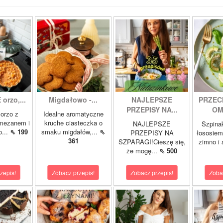
orzo,...
Migdałowo -...
NAJLEPSZE
PRZEC
PRZEPISY NA...
OM
orzo z
Idealne aromatyczne
rmezanem i
kruche ciasteczka o
NAJLEPSZE
Szpina
o...
⇖ 199
smaku migdałów,...
⇖
PRZEPISY NA
łososie
361
SZPARAGI!Cieszę się,
zimno i
że mogę...
⇖ 500
zepis!
Zobacz przepis!
Zobacz przepis!
Zoba