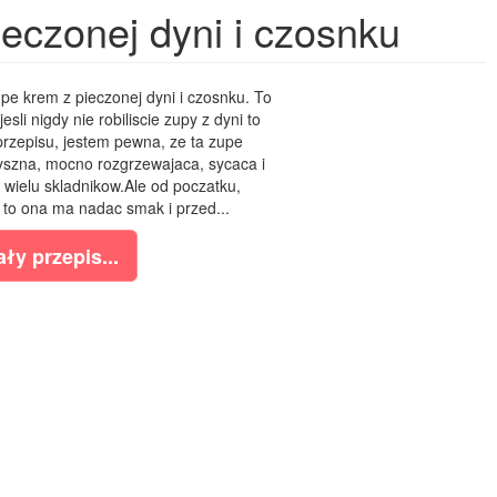
eczonej dyni i czosnku
pe krem z pieczonej dyni i czosnku. To
sli nigdy nie robiliscie zupy z dyni to
przepisu, jestem pewna, ze ta zupe
pyszna, mocno rozgrzewajaca, sycaca i
wielu skladnikow.Ale od poczatku,
 to ona ma nadac smak i przed...
ły przepis...