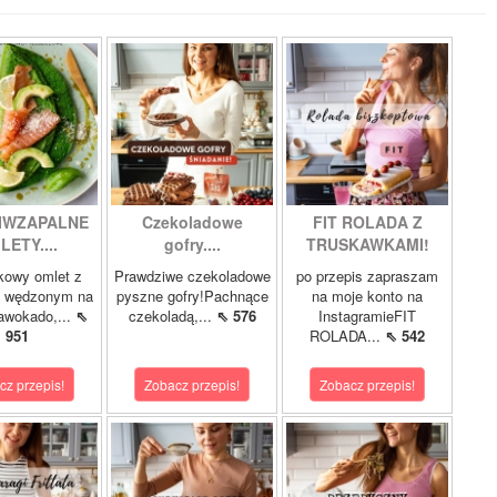
IWZAPALNE
Czekoladowe
FIT ROLADA Z
LETY....
gofry....
TRUSKAWKAMI!
kowy omlet z
Prawdziwe czekoladowe
po przepis zapraszam
m wędzonym na
pyszne gofry!Pachnące
na moje konto na
 awokado,...
⇖
czekoladą,...
⇖ 576
InstagramieFIT
951
ROLADA...
⇖ 542
cz przepis!
Zobacz przepis!
Zobacz przepis!