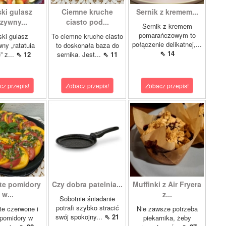
ki gulasz
Ciemne kruche
Sernik z kremem...
zywny...
ciasto pod...
Sernik z kremem
pomarańczowym to
ki gulasz
To ciemne kruche ciasto
połączenie delikatnej,...
ny „ratatuia
to doskonała baza do
⇖ 14
e” z...
⇖ 12
sernika. Jest...
⇖ 11
cz przepis!
Zobacz przepis!
Zobacz przepis!
te pomidory
Czy dobra patelnia...
Muffinki z Air Fryera
w...
z...
Sobotnie śniadanie
potrafi szybko stracić
e czerwone i
Nie zawsze potrzeba
swój spokojny...
⇖ 21
 pomidory w
piekarnika, żeby