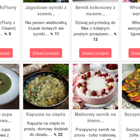
McFlurry
Jagodowe syrniki z
Sernik kokosowy z
Włos
sosem...
musem...
war
cFlurry z
Nie jestem wielbicielką
Dzisiaj przychodzę do
Włos
a Creami)
klusek leniwych ale
Was z kolejnym
warzyw
...
⇖ 9
syrniki...
⇖ 11
prostym przepisem...
⇖
ligur
13
zepis!
Zobacz przepis!
Zobacz przepis!
Zoba
 zupa
Kapusta na ciepło
Malinowy sernik na
Soczys
wa...
zimno...
Kapusta na ciepło to
prosty, domowy dodatek
 zupa
Przepyszny sernik na
Soczyst
do obiadu,...
⇖ 22
owa z
zimno - turbo malinowy,
żółte