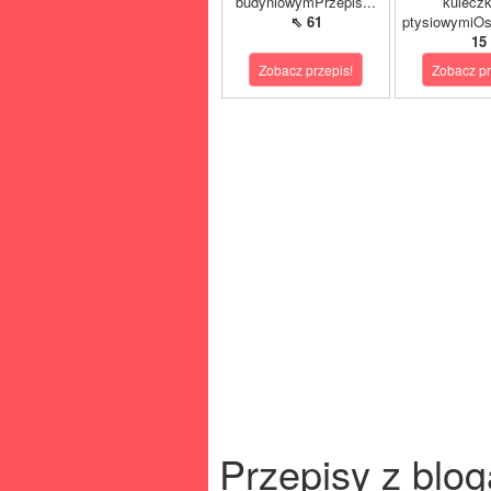
budyniowymPrzepis...
kulecz
⇖ 61
ptysiowymiOst
15
Zobacz przepis!
Zobacz pr
Przepisy z blog