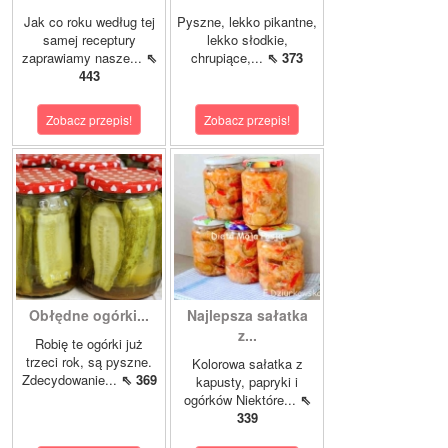
Jak co roku według tej
Pyszne, lekko pikantne,
samej receptury
lekko słodkie,
zaprawiamy nasze...
⇖
chrupiące,...
⇖ 373
443
Zobacz przepis!
Zobacz przepis!
Obłędne ogórki...
Najlepsza sałatka
z...
Robię te ogórki już
trzeci rok, są pyszne.
Kolorowa sałatka z
Zdecydowanie...
⇖ 369
kapusty, papryki i
ogórków Niektóre...
⇖
339