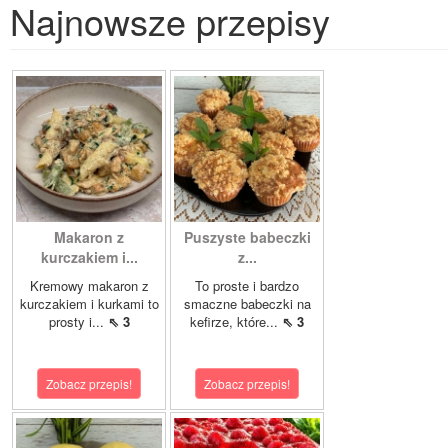
Najnowsze przepisy
Makaron z
Puszyste babeczki
kurczakiem i...
z...
Kremowy makaron z
To proste i bardzo
kurczakiem i kurkami to
smaczne babeczki na
prosty i...
⇖ 3
kefirze, które...
⇖ 3
Zobacz przepis!
Zobacz przepis!