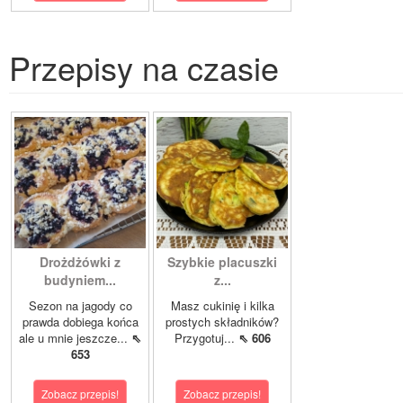
Przepisy na czasie
Drożdżówki z
Szybkie placuszki
budyniem...
z...
Sezon na jagody co
Masz cukinię i kilka
prawda dobiega końca
prostych składników?
ale u mnie jeszcze...
⇖
Przygotuj...
⇖ 606
653
Zobacz przepis!
Zobacz przepis!