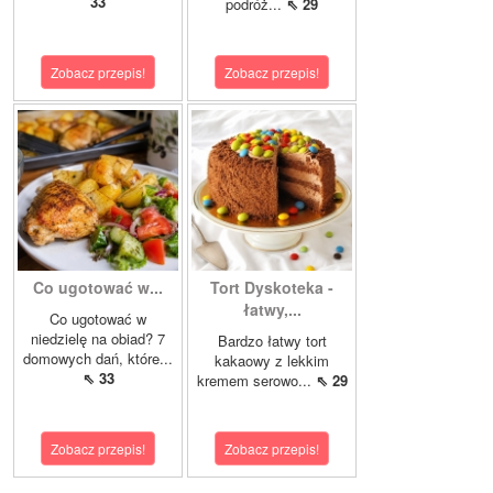
33
podróż...
⇖ 29
Zobacz przepis!
Zobacz przepis!
Co ugotować w...
Tort Dyskoteka -
łatwy,...
Co ugotować w
niedzielę na obiad? 7
Bardzo łatwy tort
domowych dań, które...
kakaowy z lekkim
⇖ 33
kremem serowo...
⇖ 29
Zobacz przepis!
Zobacz przepis!