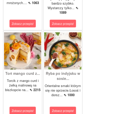
mrożonych....
⇖ 1063
bardzo szybko.
Wystarczy tylko...
⇖
1089
Zobacz przepis!
Zobacz przepis!
Tort mango curd z...
Ryba po indyjsku w
sosie...
Torcik z mango curd i
żelką malinową na
Orientalne smaki którym
biszkopcie na...
⇖ 2215
się nie oprzecie.Łosoś i
dorsz...
⇖ 1000
Zobacz przepis!
Zobacz przepis!