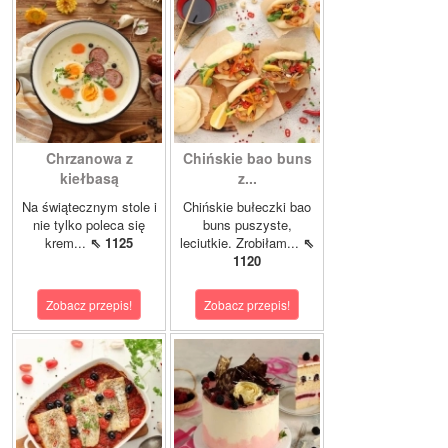
Chrzanowa z
Chińskie bao buns
kiełbasą
z...
Na świątecznym stole i
Chińskie bułeczki bao
nie tylko poleca się
buns puszyste,
krem...
⇖ 1125
leciutkie. Zrobiłam...
⇖
1120
Zobacz przepis!
Zobacz przepis!