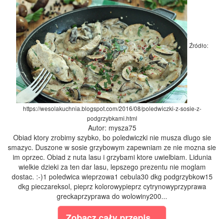
Źródło:
https://wesolakuchnia.blogspot.com/2016/08/poledwiczki-z-sosie-z-
podgrzybkami.html
Autor: mysza75
Obiad ktory zrobimy szybko, bo poledwiczki nie musza dlugo sie
smazyc. Duszone w sosie grzybowym zapewniam ze nie mozna sie
im oprzec. Obiad z nuta lasu i grzybami ktore uwielbiam. Lidunia
wielkie dzieki za ten dar lasu, lepszego prezentu nie moglam
dostac. :-)1 poledwica wieprzowa1 cebula30 dkg podgrzybkow15
dkg pieczareksol, pieprz kolorowypieprz cytrynowyprzyprawa
greckaprzyprawa do wolowiny200...
Zobacz cały przepis...