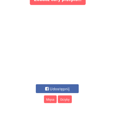
Udostępnij
Mięsa
Grzyby