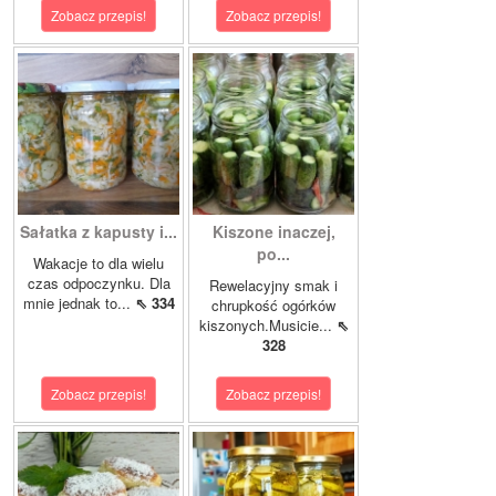
Zobacz przepis!
Zobacz przepis!
Sałatka z kapusty i...
Kiszone inaczej,
po...
Wakacje to dla wielu
czas odpoczynku. Dla
Rewelacyjny smak i
mnie jednak to...
⇖ 334
chrupkość ogórków
kiszonych.Musicie...
⇖
328
Zobacz przepis!
Zobacz przepis!