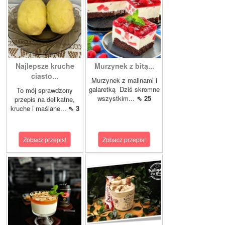
Najlepsze kruche
Murzynek z bitą...
ciasto...
Murzynek z malinami i
galaretką Dziś skromne
To mój sprawdzony
wszystkim...
⇖ 25
przepis na delikatne,
kruche i maślane...
⇖ 3
Zobacz przepis!
Zobacz przepis!