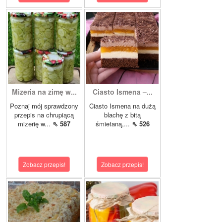
Mizeria na zimę w...
Ciasto Ismena –...
Poznaj mój sprawdzony
Ciasto Ismena na dużą
przepis na chrupiącą
blachę z bitą
mizerię w...
⇖ 587
śmietaną,...
⇖ 526
Zobacz przepis!
Zobacz przepis!