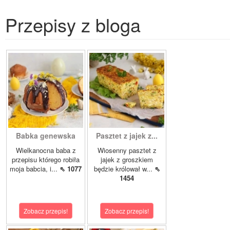
Przepisy z bloga
Babka genewska
Pasztet z jajek z...
Wielkanocna baba z
Wiosenny pasztet z
przepisu którego robiła
jajek z groszkiem
moja babcia, i...
⇖ 1077
będzie królował w...
⇖
1454
Zobacz przepis!
Zobacz przepis!