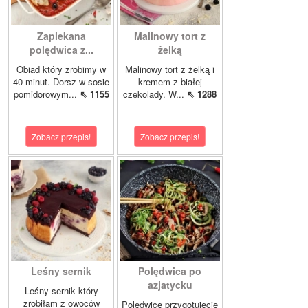
Zapiekana
Malinowy tort z
polędwica z...
żelką
Obiad który zrobimy w
Malinowy tort z żelką i
40 minut. Dorsz w sosie
kremem z białej
pomidorowym...
⇖ 1155
czekolady. W...
⇖ 1288
Zobacz przepis!
Zobacz przepis!
Leśny sernik
Polędwica po
azjatycku
Leśny sernik który
zrobiłam z owoców
Polędwicę przygotujecie