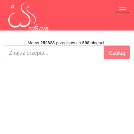
Toggl
naviga
Mamy
252828
przepisów na
598
blogach.