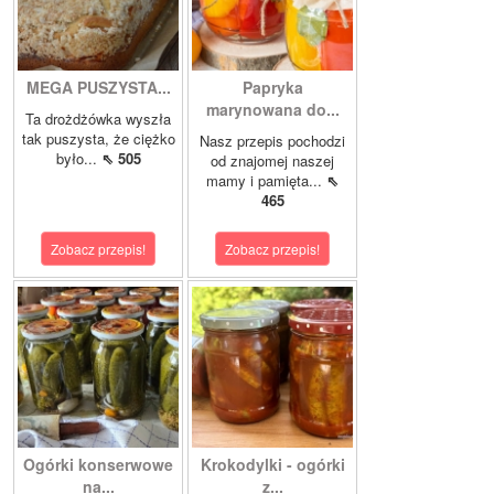
MEGA PUSZYSTA...
Papryka
marynowana do...
Ta drożdżówka wyszła
tak puszysta, że ciężko
Nasz przepis pochodzi
było...
⇖ 505
od znajomej naszej
mamy i pamięta...
⇖
465
Zobacz przepis!
Zobacz przepis!
Ogórki konserwowe
Krokodylki - ogórki
na...
z...