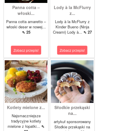
Panna cotta –
Lody à la McFlurry
włoski...
z...
Panna cotta amaretto –
Lody à la McFlurry z
włoski deser w nowej...
Kinder Bueno (Ninja
⇖ 25
Creami) Lody à...
⇖ 27
Zobacz przepis!
Zobacz przepis!
Kotlety mielone z...
Słodkie przekąski
na...
Najsmaczniejsze
tradycyjne kotlety
artykuł sponsorowany
mielone z łopatki...
⇖
Słodkie przekąski na