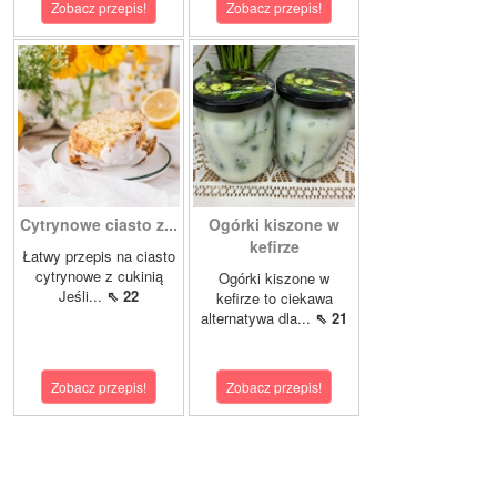
Zobacz przepis!
Zobacz przepis!
Cytrynowe ciasto z...
Ogórki kiszone w
kefirze
Łatwy przepis na ciasto
cytrynowe z cukinią
Ogórki kiszone w
Jeśli...
⇖ 22
kefirze to ciekawa
alternatywa dla...
⇖ 21
Zobacz przepis!
Zobacz przepis!