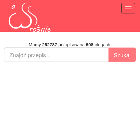
Toggl
naviga
Mamy
252787
przepisów na
598
blogach.