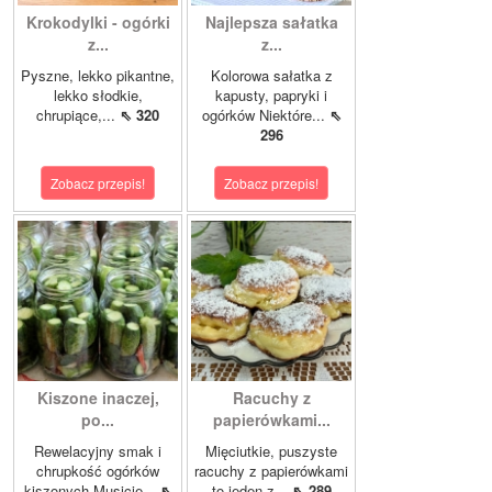
Krokodylki - ogórki
Najlepsza sałatka
z...
z...
Pyszne, lekko pikantne,
Kolorowa sałatka z
lekko słodkie,
kapusty, papryki i
chrupiące,...
⇖ 320
ogórków Niektóre...
⇖
296
Zobacz przepis!
Zobacz przepis!
Kiszone inaczej,
Racuchy z
po...
papierówkami...
Rewelacyjny smak i
Mięciutkie, puszyste
chrupkość ogórków
racuchy z papierówkami
kiszonych.Musicie...
⇖
to jeden z...
⇖ 289