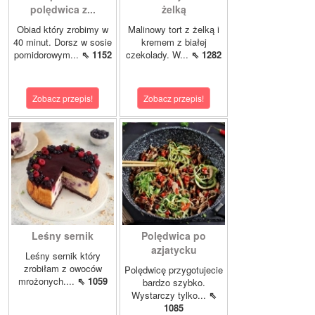
polędwica z...
żelką
Obiad który zrobimy w
Malinowy tort z żelką i
40 minut. Dorsz w sosie
kremem z białej
pomidorowym...
⇖ 1152
czekolady. W...
⇖ 1282
Zobacz przepis!
Zobacz przepis!
Leśny sernik
Polędwica po
azjatycku
Leśny sernik który
zrobiłam z owoców
Polędwicę przygotujecie
mrożonych....
⇖ 1059
bardzo szybko.
Wystarczy tylko...
⇖
1085