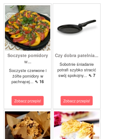
Soczyste pomidory
Czy dobra patelnia...
w...
Sobotnie śniadanie
potrafi szybko stracić
Soczyste czerwone i
swój spokojny...
⇖ 7
żółte pomidory w
pachnącej...
⇖ 16
Zobacz przepis!
Zobacz przepis!