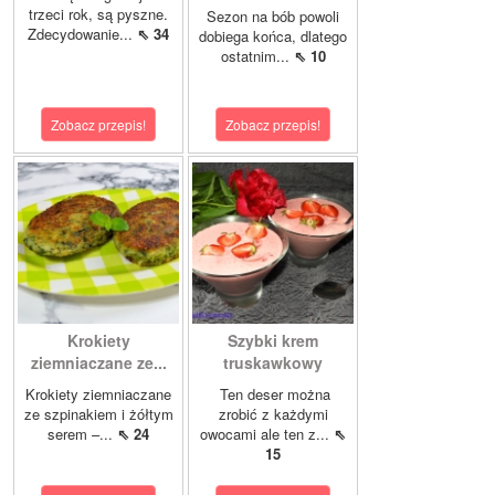
trzeci rok, są pyszne.
Sezon na bób powoli
Zdecydowanie...
⇖ 34
dobiega końca, dlatego
ostatnim...
⇖ 10
Zobacz przepis!
Zobacz przepis!
Krokiety
Szybki krem
ziemniaczane ze...
truskawkowy
Krokiety ziemniaczane
Ten deser można
ze szpinakiem i żółtym
zrobić z każdymi
serem –...
⇖ 24
owocami ale ten z...
⇖
15