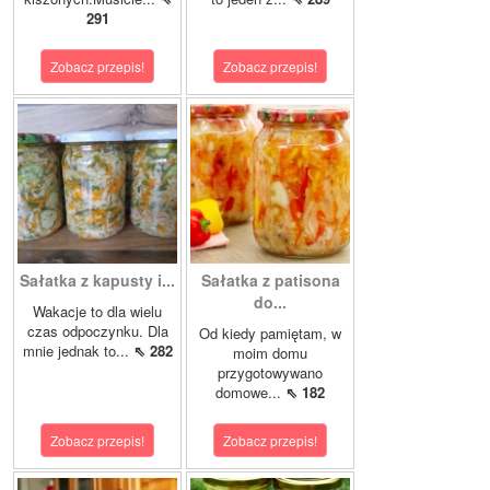
291
Zobacz przepis!
Zobacz przepis!
Sałatka z kapusty i...
Sałatka z patisona
do...
Wakacje to dla wielu
czas odpoczynku. Dla
Od kiedy pamiętam, w
mnie jednak to...
⇖ 282
moim domu
przygotowywano
domowe...
⇖ 182
Zobacz przepis!
Zobacz przepis!