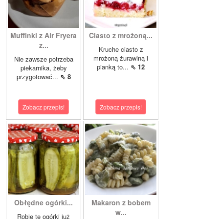
Muffinki z Air Fryera
Ciasto z mrożoną...
z...
Kruche ciasto z
mrożoną żurawiną i
Nie zawsze potrzeba
pianką to...
⇖ 12
piekarnika, żeby
przygotować...
⇖ 8
Zobacz przepis!
Zobacz przepis!
Obłędne ogórki...
Makaron z bobem
w...
Robię te ogórki już