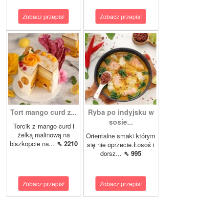
Zobacz przepis!
Zobacz przepis!
Tort mango curd z...
Ryba po indyjsku w
sosie...
Torcik z mango curd i
żelką malinową na
Orientalne smaki którym
biszkopcie na...
⇖ 2210
się nie oprzecie.Łosoś i
dorsz...
⇖ 995
Zobacz przepis!
Zobacz przepis!