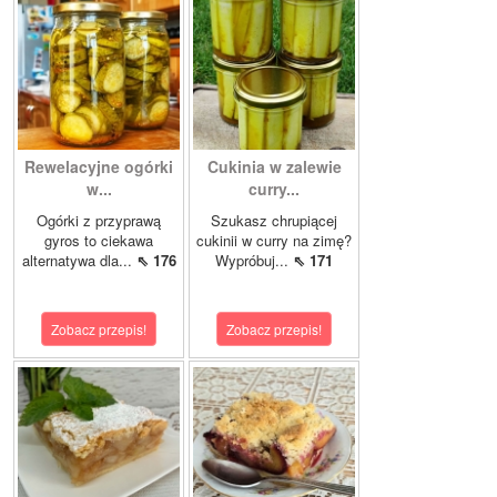
Rewelacyjne ogórki
Cukinia w zalewie
w...
curry...
Ogórki z przyprawą
Szukasz chrupiącej
gyros to ciekawa
cukinii w curry na zimę?
alternatywa dla...
⇖ 176
Wypróbuj...
⇖ 171
Zobacz przepis!
Zobacz przepis!