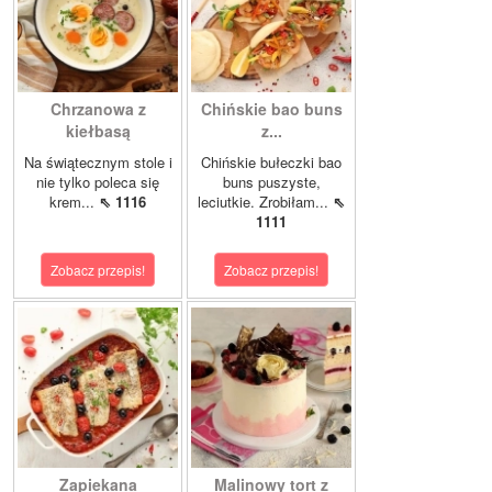
Chrzanowa z
Chińskie bao buns
kiełbasą
z...
Na świątecznym stole i
Chińskie bułeczki bao
nie tylko poleca się
buns puszyste,
krem...
⇖ 1116
leciutkie. Zrobiłam...
⇖
1111
Zobacz przepis!
Zobacz przepis!
Zapiekana
Malinowy tort z