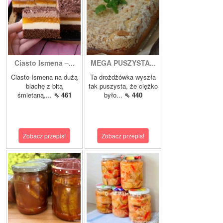
Ciasto Ismena –...
MEGA PUSZYSTA...
Ciasto Ismena na dużą
Ta drożdżówka wyszła
blachę z bitą
tak puszysta, że ciężko
śmietaną,...
⇖ 461
było...
⇖ 440
Zobacz przepis!
Zobacz przepis!