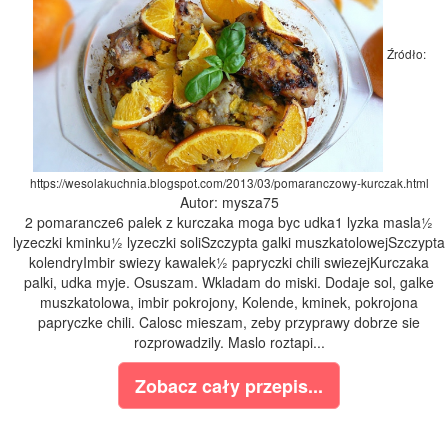
Źródło:
https://wesolakuchnia.blogspot.com/2013/03/pomaranczowy-kurczak.html
Autor: mysza75
2 pomarancze6 palek z kurczaka moga byc udka1 lyzka masla½
lyzeczki kminku½ lyzeczki soliSzczypta galki muszkatolowejSzczypta
kolendryImbir swiezy kawalek½ papryczki chili swiezejKurczaka
palki, udka myje. Osuszam. Wkladam do miski. Dodaje sol, galke
muszkatolowa, imbir pokrojony, Kolende, kminek, pokrojona
papryczke chili. Calosc mieszam, zeby przyprawy dobrze sie
rozprowadzily. Maslo roztapi...
Zobacz cały przepis...