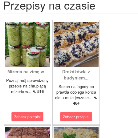
Przepisy na czasie
Mizeria na zimę w...
Drożdżówki z
budyniem...
Poznaj mój sprawdzony
przepis na chrupiącą
Sezon na jagody co
mizerię w...
⇖ 516
prawda dobiega końca
ale u mnie jeszcze...
⇖
464
Zobacz przepis!
Zobacz przepis!