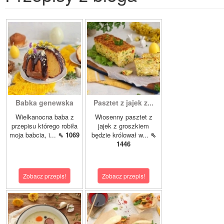
Babka genewska
Pasztet z jajek z...
Wielkanocna baba z
Wiosenny pasztet z
przepisu którego robiła
jajek z groszkiem
moja babcia, i...
⇖ 1069
będzie królował w...
⇖
1446
Zobacz przepis!
Zobacz przepis!