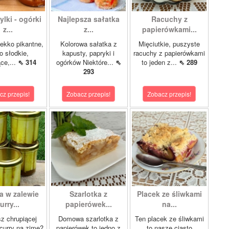
lki - ogórki
Najlepsza sałatka
Racuchy z
z...
z...
papierówkami...
ekko pikantne,
Kolorowa sałatka z
Mięciutkie, puszyste
o słodkie,
kapusty, papryki i
racuchy z papierówkami
ce,...
⇖ 314
ogórków Niektóre...
⇖
to jeden z...
⇖ 289
293
cz przepis!
Zobacz przepis!
Zobacz przepis!
a w zalewie
Szarlotka z
Placek ze śliwkami
urry...
papierówek...
na...
z chrupiącej
Domowa szarlotka z
Ten placek ze śliwkami
 curry na zimę?
papierówek to jedno z
to nasze ciasto