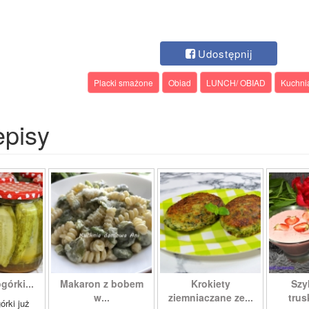
Udostępnij
Placki smażone
Obiad
LUNCH/ OBIAD
Kuchni
episy
órki...
Makaron z bobem
Krokiety
Szy
w...
ziemniaczane ze...
tru
órki już