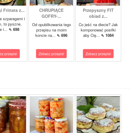
 Frittata z...
CHRUPIĄCE
Przepyszny FIT
GOFRY-...
obiad z...
ze szparagami i
, to pyszne,
Od opublikowania tego
Co jeść na diecie? Jak
 i...
⇖ 698
przepisu na moim
komponować posiłki
koncie na...
⇖ 696
aby Cię...
⇖ 1084
cz przepis!
Zobacz przepis!
Zobacz przepis!