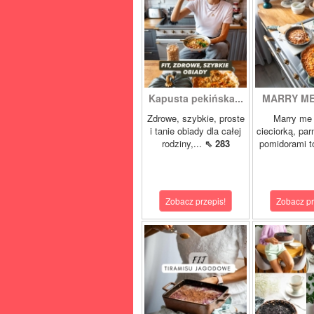
Kapusta pekińska...
MARRY ME 
Zdrowe, szybkie, proste
Marry me 
i tanie obiady dla całej
cieciorką, pa
rodziny,...
⇖ 283
pomidorami t
Zobacz przepis!
Zobacz pr