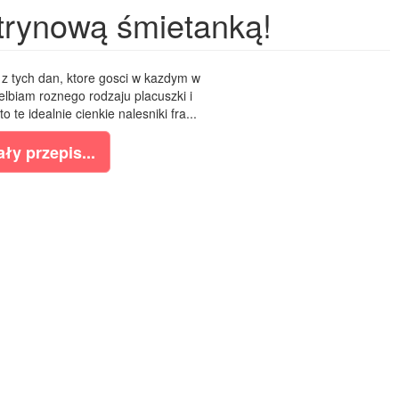
ytrynową śmietanką!
o z tych dan, ktore gosci w kazdym w
elbiam roznego rodzaju placuszki i
o te idealnie cienkie nalesniki fra...
ły przepis...