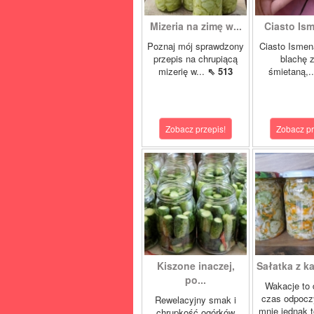
Mizeria na zimę w...
Ciasto Ism
Poznaj mój sprawdzony
Ciasto Ismen
przepis na chrupiącą
blachę z
mizerię w...
⇖ 513
śmietaną,.
Zobacz przepis!
Zobacz pr
Kiszone inaczej,
Sałatka z ka
po...
Wakacje to 
czas odpocz
Rewelacyjny smak i
mnie jednak t
chrupkość ogórków