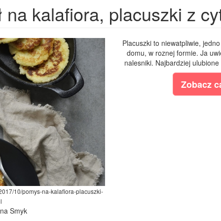
 na kalafiora, placuszki z c
Placuszki to niewatpliwie, jedn
domu, w roznej formie. Ja uwi
nalesniki. Najbardziej ulubione t
Zobacz ca
2017/10/pomys-na-kalafiora-placuszki-
l
lina Smyk