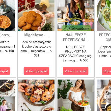
orzo,...
Migdałowo -...
NAJLEPSZE
PRZEC
PRZEPISY NA...
OM
orzo z
Idealne aromatyczne
rmezanem i
kruche ciasteczka o
NAJLEPSZE
Szpina
o...
⇖ 198
smaku migdałów,...
⇖
PRZEPISY NA
łososie
361
SZPARAGI!Cieszę się,
zimno i
że mogę...
⇖ 500
zepis!
Zobacz przepis!
Zobacz przepis!
Zoba