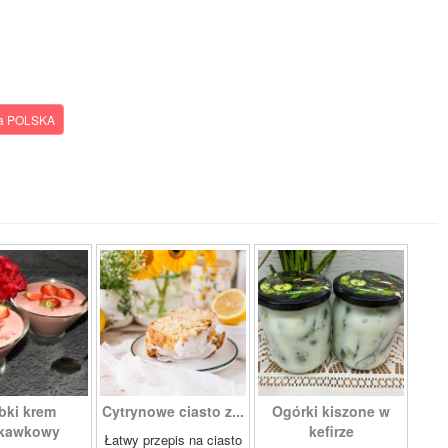
a POLSKA
bki krem
Cytrynowe ciasto z...
Ogórki kiszone w
skawkowy
kefirze
Łatwy przepis na ciasto