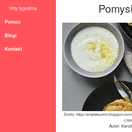
Pomysł
Hity tygodnia
Pomoc
Blogi
Kontakt
Źródło: https://smykwkuchni.blogspot.com/
z.htm
Autor: Karo