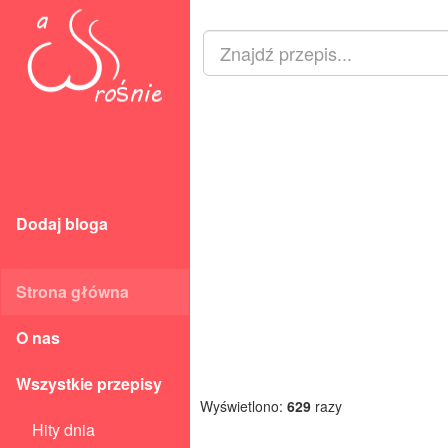
Dodaj bloga
Strona główna
O nas
Wszystkie przepisy
Wyświetlono:
629
razy
Hity dnia