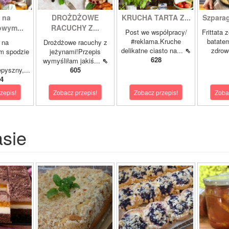
 na
DROŻDŻOWE
KRUCHA TARTA Z...
Szparagi
owym...
RACUCHY Z...
Post we współpracy/
Frittata 
#reklama.Kruche
batatem
 na
Drożdżowe racuchy z
delikatne ciasto na...
⇖
zdrowe
m spodzie
jeżynami!Przepis
628
wymyśliłam jakiś...
⇖
pyszny,...
605
4
zepis!
Zobacz przepis!
Zobacz przepis!
Zoba
asie