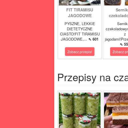
FIT TIRAMISU
Sernik
JAGODOWE
czekolad
PYSZNE, LEKKIE
Sernik
DIETETYCZNE
czekoladowy
CIASTO!FIT TIRAMISU
z
JAGODOWE,...
⇖ 601
jagodami!Prze
⇖ 55
Zobacz przepis!
Zobacz pr
Przepisy na cz