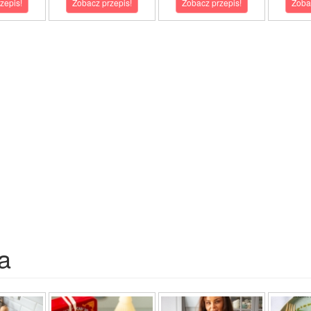
zepis!
Zobacz przepis!
Zobacz przepis!
Zoba
a