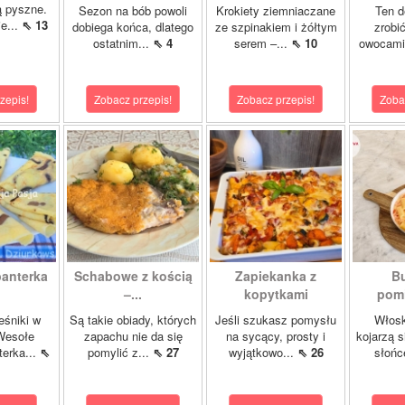
są pyszne.
Sezon na bób powoli
Krokiety ziemniaczane
Ten d
e...
⇖ 13
dobiega końca, dlatego
ze szpinakiem i żółtym
zrobi
ostatnim...
⇖ 4
serem –...
⇖ 10
owocami 
zepis!
Zobacz przepis!
Zobacz przepis!
Zoba
panterka
Schabowe z kością
Zapiekanka z
Bu
–...
kopytkami
pomi
eśniki w
Są takie obiady, których
Jeśli szukasz pomysłu
Włosk
Wesołe
zapachu nie da się
na sycący, prosty i
kojarzą s
terka...
⇖
pomylić z...
⇖ 27
wyjątkowo...
⇖ 26
słońc