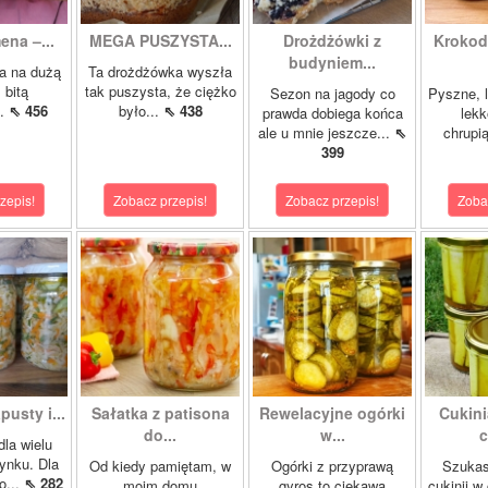
ena –...
MEGA PUSZYSTA...
Drożdżówki z
Krokody
budyniem...
a na dużą
Ta drożdżówka wyszła
 bitą
tak puszysta, że ciężko
Sezon na jagody co
Pyszne, l
..
⇖ 456
było...
⇖ 438
prawda dobiega końca
lekk
ale u mnie jeszcze...
⇖
chrupią
399
zepis!
Zobacz przepis!
Zobacz przepis!
Zoba
pusty i...
Sałatka z patisona
Rewelacyjne ogórki
Cukini
do...
w...
c
dla wielu
ynku. Dla
Od kiedy pamiętam, w
Ogórki z przyprawą
Szukas
o...
⇖ 282
moim domu
gyros to ciekawa
cukinii w