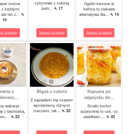
cytrynowe z cukinią
eser można
Ogórki kiszone w
Jeśli...
⇖ 17
ć z każdymi
kefirze to ciekawa
ale ten z...
⇖
alternatywa dla...
⇖ 14
10
cz przepis!
Zobacz przepis!
Zobacz przepis!
ratta z
Bigos z cukinii
Kapusta po
dorem,...
azjatycku do...
Z sąsiadami się czasem
wymieniamy różnymi
ie wakacje
Smaki kuchni
rzeczami, tak...
⇖ 32
ię z beztroską,
azjatyckiej to coś, co
em,...
⇖ 23
uwielbiam....
⇖ 43