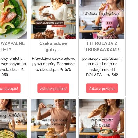
IWZAPALNE
Czekoladowe
FIT ROLADA Z
LETY....
gofry....
TRUSKAWKAMI!
kowy omlet z
Prawdziwe czekoladowe
po przepis zapraszam
m wędzonym na
pyszne gofry!Pachnące
na moje konto na
 awokado,...
⇖
czekoladą,...
⇖ 575
InstagramieFIT
950
ROLADA...
⇖ 542
cz przepis!
Zobacz przepis!
Zobacz przepis!