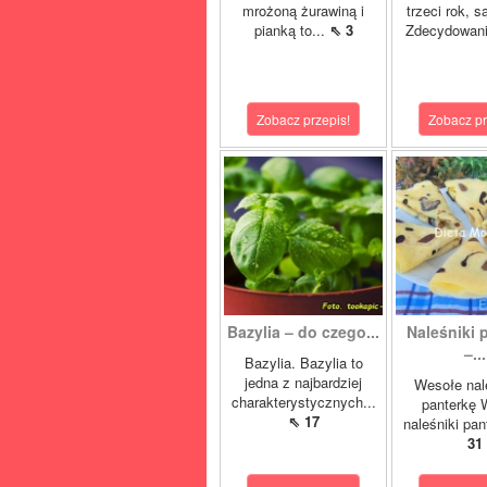
mrożoną żurawiną i
trzeci rok, 
pianką to...
⇖ 3
Zdecydowani
Zobacz przepis!
Zobacz pr
Bazylia – do czego...
Naleśniki 
–...
Bazylia. Bazylia to
jedna z najbardziej
Wesołe nal
charakterystycznych...
panterkę 
⇖ 17
naleśniki pan
31