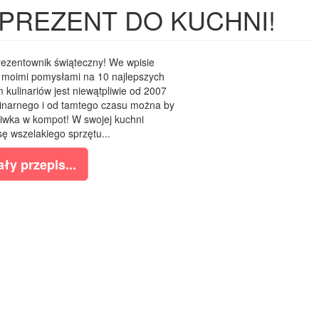
PREZENT DO KUCHNI!
rezentownik świąteczny! We wpisie
ć moimi pomysłami na 10 najlepszych
 kulinariów jest niewątpliwie od 2007
linarnego i od tamtego czasu można by
liwka w kompot! W swojej kuchni
 wszelakiego sprzętu...
ły przepis...