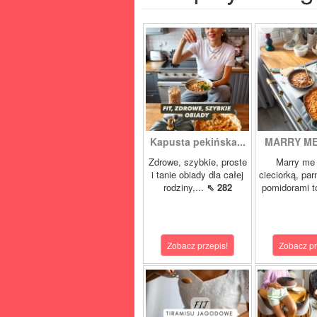
Kapusta pekińska...
MARRY ME 
Zdrowe, szybkie, proste
Marry me 
i tanie obiady dla całej
cieciorką, pa
rodziny,...
⇖ 282
pomidorami t
Zobacz przepis!
Zobacz pr