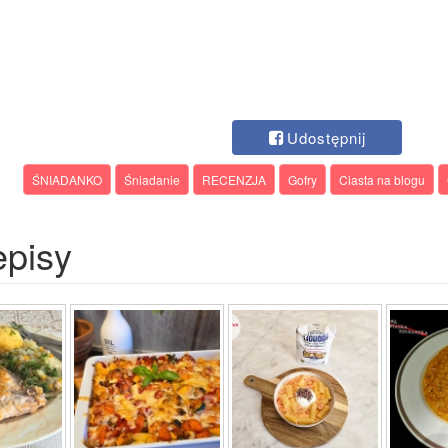
Udostępnij
ŚNIADANKO
Śniadanie
RECENZJA
Gofry
Ciasta na blogu
episy