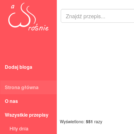
Dodaj bloga
Strona główna
O nas
Wszystkie przepisy
Wyświetlono:
551
razy
Hity dnia