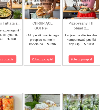
 Frittata z...
CHRUPIĄCE
Przepyszny FIT
GOFRY-...
obiad z...
ze szparagami i
, to pyszne,
Od opublikowania tego
Co jeść na diecie? Jak
 i...
⇖ 698
przepisu na moim
komponować posiłki
koncie na...
⇖ 696
aby Cię...
⇖ 1083
cz przepis!
Zobacz przepis!
Zobacz przepis!