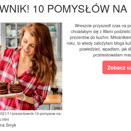
WNIK! 10 POMYSŁÓW NA 
Wreszcie przyszedł czas na p
chciałabym się z Wami podzieli
prezentów do kuchni. Miłośnikiem
roku, to wtedy założyłam bloga ku
powiedzieć, wpadłam, jak ś
przetestowałam masę
Zobacz ca
/2021/11/prezentownik-10-pomysow-na-
o.html
lina Smyk