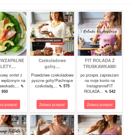
IWZAPALNE
Czekoladowe
FIT ROLADA Z
LETY....
gofry....
TRUSKAWKAMI!
kowy omlet z
Prawdziwe czekoladowe
po przepis zapraszam
m wędzonym na
pyszne gofry!Pachnące
na moje konto na
 awokado,...
⇖
czekoladą,...
⇖ 575
InstagramieFIT
950
ROLADA...
⇖ 542
cz przepis!
Zobacz przepis!
Zobacz przepis!