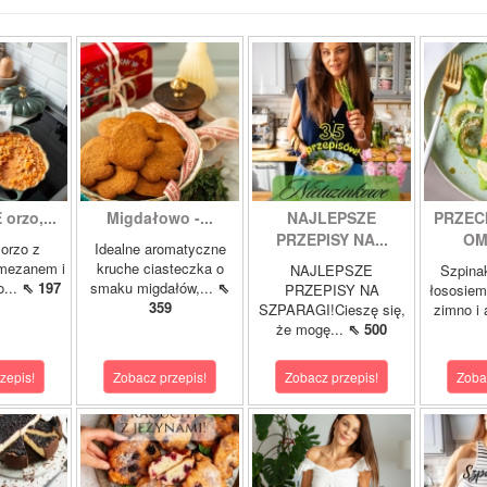
orzo,...
Migdałowo -...
NAJLEPSZE
PRZEC
PRZEPISY NA...
OM
orzo z
Idealne aromatyczne
rmezanem i
kruche ciasteczka o
NAJLEPSZE
Szpina
o...
⇖ 197
smaku migdałów,...
⇖
PRZEPISY NA
łososie
359
SZPARAGI!Cieszę się,
zimno i
że mogę...
⇖ 500
zepis!
Zobacz przepis!
Zobacz przepis!
Zoba