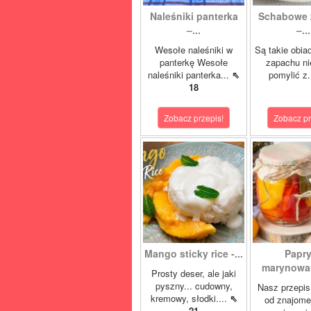
Naleśniki panterka
Schabowe 
–...
–...
Wesołe naleśniki w
Są takie obia
panterkę Wesołe
zapachu ni
naleśniki panterka...
⇖
pomylić z.
18
Zobacz przepis!
Zobacz pr
Mango sticky rice -...
Papr
marynowan
Prosty deser, ale jaki
pyszny... cudowny,
Nasz przepis
kremowy, słodki....
⇖
od znajome
21