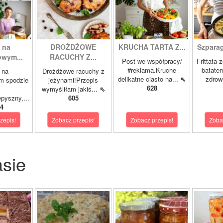
 na
DROŻDŻOWE
KRUCHA TARTA Z...
Szparagi
owym...
RACUCHY Z...
Post we współpracy/
Frittata 
#reklama.Kruche
batatem
 na
Drożdżowe racuchy z
delikatne ciasto na...
⇖
zdrowe
m spodzie
jeżynami!Przepis
628
wymyśliłam jakiś...
⇖
pyszny,...
605
4
zepis!
Zobacz przepis!
Zobacz przepis!
Zoba
asie