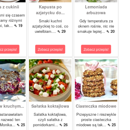
 z cukinii
Kapusta po
Lemoniada
azjatycku do...
arbuzowa
ami się czasem
iamy różnymi
Smaki kuchni
Gdy temperatura za
i, tak...
⇖ 19
azjatyckiej to coś, co
oknem rośnie, nic nie
uwielbiam....
⇖ 29
smakuje lepiej...
⇖ 20
cz przepis!
Zobacz przepis!
Zobacz przepis!
w kruchym...
Sałatka koktajlowa
Ciasteczka miodowe
astanawiałam
Sałatka koktajlowa,
Przepyszne i niezwykle
k nazwać ten
czyli sałatka z
proste ciasteczka
 Monika...
⇖ 25
pomidorkami...
⇖ 26
miodowe są tak...
⇖ 25