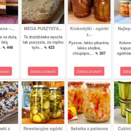
ena –...
MEGA PUSZYSTA...
Krokodylki - ogórki
Najlep
z...
a na dużą
Ta drożdżówka wyszła
 bitą
tak puszysta, że ciężko
Pyszne, lekko pikantne,
Koloro
..
⇖ 448
było...
⇖ 423
lekko słodkie,
kapust
chrupiące,...
⇖ 307
ogórków
zepis!
Zobacz przepis!
Zobacz przepis!
Zoba
wki z
Rewelacyjne ogórki
Sałatka z patisona
Cukini