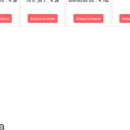
ta...
⇖ 28
na to, jak z...
⇖ 28
alternatywa dla...
⇖ 142
zepis!
Zobacz przepis!
Zobacz przepis!
Zoba
a