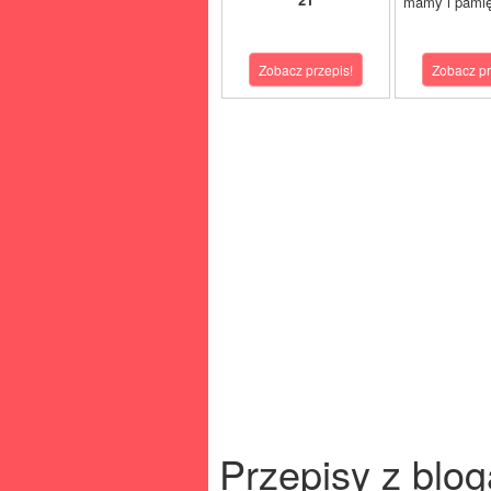
mamy i pamię
Zobacz przepis!
Zobacz pr
Przepisy z blog