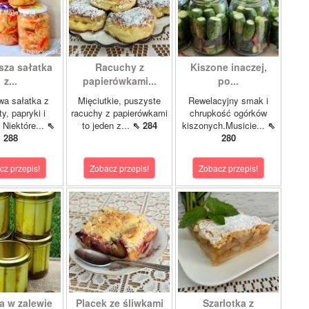
sza sałatka
Racuchy z
Kiszone inaczej,
z...
papierówkami...
po...
wa sałatka z
Mięciutkie, puszyste
Rewelacyjny smak i
y, papryki i
racuchy z papierówkami
chrupkość ogórków
 Niektóre...
⇖
to jeden z...
⇖ 284
kiszonych.Musicie...
⇖
288
280
cz przepis!
Zobacz przepis!
Zobacz przepis!
a w zalewie
Placek ze śliwkami
Szarlotka z