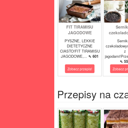
FIT TIRAMISU
Sernik
JAGODOWE
czekolad
PYSZNE, LEKKIE
Sernik
DIETETYCZNE
czekoladowy
CIASTO!FIT TIRAMISU
z
JAGODOWE,...
⇖ 601
jagodami!Prze
⇖ 55
Zobacz przepis!
Zobacz pr
Przepisy na cz