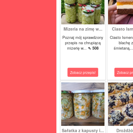
Mizeria na zimę w...
Ciasto Ism
Poznaj mój sprawdzony
Ciasto Ismen
przepis na chrupiącą
blachę z
mizerię w...
⇖ 508
śmietaną,.
Zobacz przepis!
Zobacz pr
Sałatka z kapusty i...
Drożdżó