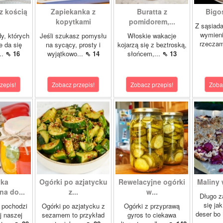
z kością
Zapiekanka z
Buratta z
Bigos
kopytkami
pomidorem,...
Z sąsiad
wymien
dy, których
Jeśli szukasz pomysłu
Włoskie wakacje
rzeczam
e da się
na sycący, prosty i
kojarzą się z beztroską,
..
⇖ 16
wyjątkowo...
⇖ 14
słońcem,...
⇖ 13
zepis!
Zobacz przepis!
Zobacz przepis!
Zoba
yka
Ogórki po azjatycku
Rewelacyjne ogórki
Maliny 
a do...
z...
w...
Długo z
się ja
 pochodzi
Ogórki po azjatycku z
Ogórki z przyprawą
deser bo
j naszej
sezamem to przykład
gyros to ciekawa