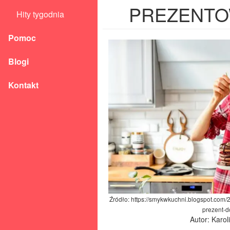
PREZENTO
Hity tygodnia
Pomoc
Blogi
Kontakt
Źródło: https://smykwkuchni.blogspot.com
prezent-d
Autor: Karo