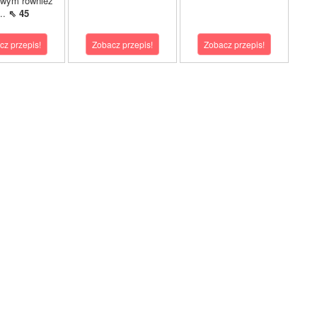
owym również
...
⇖ 45
cz przepis!
Zobacz przepis!
Zobacz przepis!