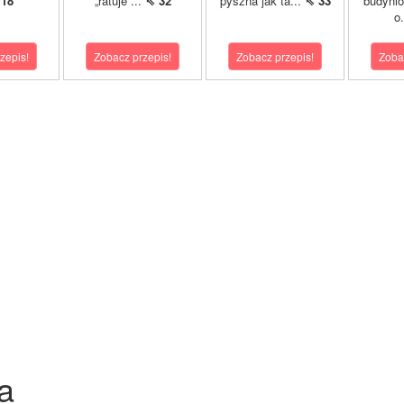
 18
„ratuje”...
⇖ 32
pyszna jak ta...
⇖ 33
budyni
o
zepis!
Zobacz przepis!
Zobacz przepis!
Zoba
a