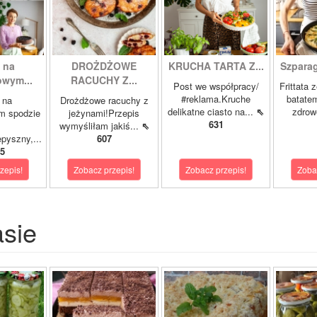
 na
DROŻDŻOWE
KRUCHA TARTA Z...
Szparagi
owym...
RACUCHY Z...
Post we współpracy/
Frittata 
#reklama.Kruche
batatem
 na
Drożdżowe racuchy z
delikatne ciasto na...
⇖
zdrowe
m spodzie
jeżynami!Przepis
631
wymyśliłam jakiś...
⇖
pyszny,...
607
5
zepis!
Zobacz przepis!
Zobacz przepis!
Zoba
asie