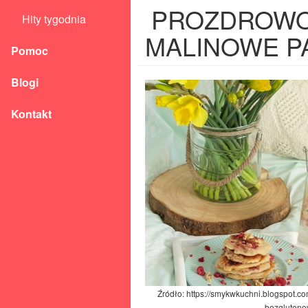
PROZDROWO
Hity tygodnia
MALINOWE PA
Pomoc
Blogi
Kontakt
Źródło: https://smykwkuchni.blogspot.c
bezgluteno