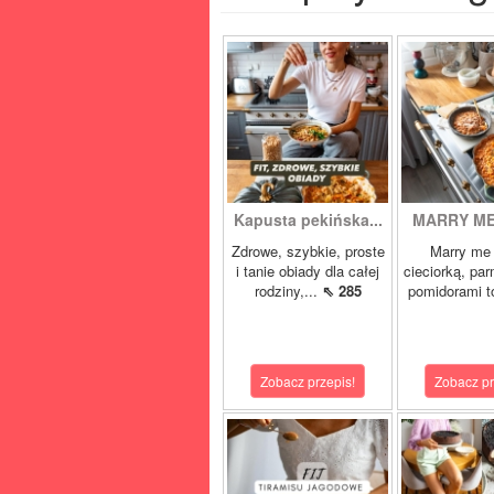
Kapusta pekińska...
MARRY ME 
Zdrowe, szybkie, proste
Marry me 
i tanie obiady dla całej
cieciorką, pa
rodziny,...
⇖ 285
pomidorami t
Zobacz przepis!
Zobacz pr