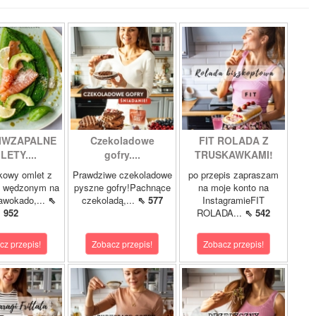
IWZAPALNE
Czekoladowe
FIT ROLADA Z
LETY....
gofry....
TRUSKAWKAMI!
kowy omlet z
Prawdziwe czekoladowe
po przepis zapraszam
m wędzonym na
pyszne gofry!Pachnące
na moje konto na
 awokado,...
⇖
czekoladą,...
⇖ 577
InstagramieFIT
952
ROLADA...
⇖ 542
cz przepis!
Zobacz przepis!
Zobacz przepis!