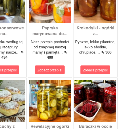
 konserwowe
Papryka
Krokodylki - ogórki
na...
marynowana do...
z...
oku według tej
Nasz przepis pochodzi
Pyszne, lekko pikantne,
 receptury
od znajomej naszej
lekko słodkie,
my nasze...
⇖
mamy i pamięta...
⇖
chrupiące,...
⇖ 366
434
400
cz przepis!
Zobacz przepis!
Zobacz przepis!
cuchy z
Rewelacyjne ogórki
Buraczki w occie