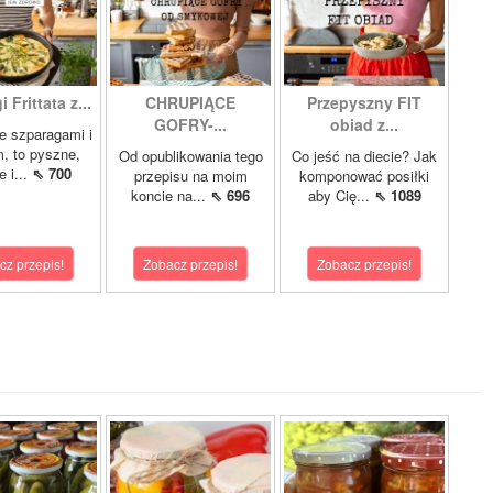
 Frittata z...
CHRUPIĄCE
Przepyszny FIT
GOFRY-...
obiad z...
ze szparagami i
, to pyszne,
Od opublikowania tego
Co jeść na diecie? Jak
 i...
⇖ 700
przepisu na moim
komponować posiłki
koncie na...
⇖ 696
aby Cię...
⇖ 1089
cz przepis!
Zobacz przepis!
Zobacz przepis!