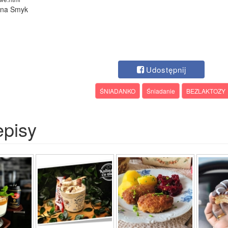
lina Smyk
Udostępnij
ŚNIADANKO
Śniadanie
BEZLAKTOZY
episy