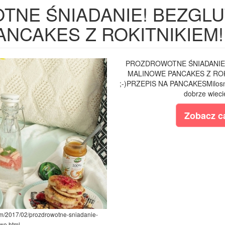
TNE ŚNIADANIE! BEZGL
NCAKES Z ROKITNIKIEM! 
PROZDROWOTNE ŚNIADANI
MALINOWE PANCAKES Z ROK
;-)PRZEPIS NA PANCAKESMilosnik
dobrze wieci
Zobacz ca
om/2017/02/prozdrowotne-sniadanie-
we.html