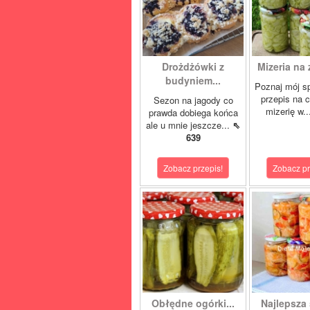
Drożdżówki z
Mizeria na 
budyniem...
Poznaj mój s
przepis na 
Sezon na jagody co
mizerię w.
prawda dobiega końca
ale u mnie jeszcze...
⇖
639
Zobacz przepis!
Zobacz pr
Obłędne ogórki...
Najlepsza 