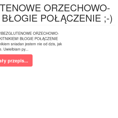
UTENOWE ORZECHOWO-
BŁOGIE POŁĄCZENIE ;-)
E!BEZGLUTENOWE ORZECHOWO-
ITNIKIEM! BŁOGIE POŁĄCZENIE
iem sniadan jestem nie od dzis, jak
e. Uwielbiam py...
ły przepis...