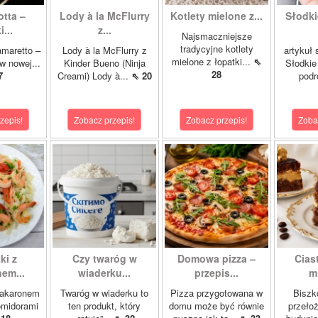
tta –
Lody à la McFlurry
Kotlety mielone z...
Słodki
...
z...
Najsmaczniejsze
tradycyjne kotlety
amaretto –
Lody à la McFlurry z
artykuł
mielone z łopatki...
⇖
w nowej...
Kinder Bueno (Ninja
Słodkie
28
7
Creami) Lody à...
⇖ 20
podr
zepis!
Zobacz przepis!
Zobacz przepis!
Zoba
ki z
Czy twaróg w
Domowa pizza –
Cias
em...
wiaderku...
przepis...
m
makaronem
Twaróg w wiaderku to
Pizza przygotowana w
Biszk
omidorami
ten produkt, który
domu może być równie
przeło