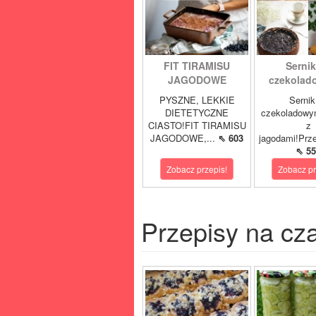
FIT TIRAMISU
Sernik
JAGODOWE
czekolad
PYSZNE, LEKKIE
Sernik
DIETETYCZNE
czekoladowy
CIASTO!FIT TIRAMISU
z
JAGODOWE,...
⇖ 603
jagodami!Prze
⇖ 55
Zobacz przepis!
Zobacz pr
Przepisy na cz