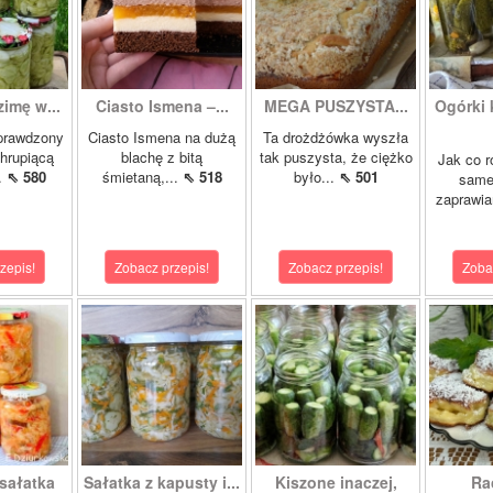
zimę w...
Ciasto Ismena –...
MEGA PUSZYSTA...
Ogórki
prawdzony
Ciasto Ismena na dużą
Ta drożdżówka wyszła
chrupiącą
blachę z bitą
tak puszysta, że ciężko
Jak co r
..
⇖ 580
śmietaną,...
⇖ 518
było...
⇖ 501
samej
zaprawia
zepis!
Zobacz przepis!
Zobacz przepis!
Zoba
sałatka
Sałatka z kapusty i...
Kiszone inaczej,
Ra