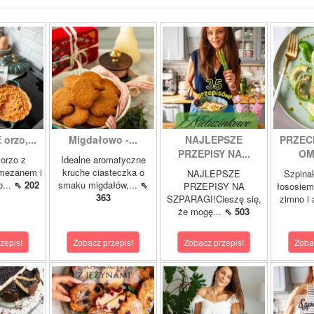
orzo,...
Migdałowo -...
NAJLEPSZE
PRZEC
PRZEPISY NA...
OM
orzo z
Idealne aromatyczne
rmezanem i
kruche ciasteczka o
NAJLEPSZE
Szpina
o...
⇖ 202
smaku migdałów,...
⇖
PRZEPISY NA
łososie
363
SZPARAGI!Cieszę się,
zimno i
że mogę...
⇖ 503
zepis!
Zobacz przepis!
Zobacz przepis!
Zoba