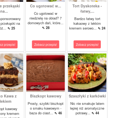
e przekąski
Co ugotować w...
Tort Dyskoteka -
na...
łatwy,...
Co ugotować w
niedzielę na obiad? 7
 sponsorowany
Bardzo łatwy tort
domowych dań, które...
 przekąski na
kakaowy z lekkim
⇖ 28
óż...
⇖ 25
kremem serowo...
⇖ 24
cz przepis!
Zobacz przepis!
Zobacz przepis!
to Kawa z
Biszkopt kawowy
Szaszłyki z karkówki
lekiem
Prosty, szybki biszkopt
Nic nie smakuje latem
o smaku kawowym -
lepiej niż aromatyczne
opt kawowy
baza do ciast...
⇖ 46
potrawy...
⇖ 44
żony kremem