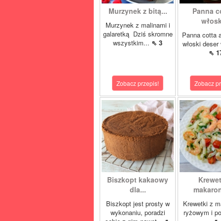
Murzynek z bitą...
Panna co
włoski
Murzynek z malinami i
galaretką Dziś skromne
Panna cotta 
wszystkim...
⇖ 3
włoski deser 
⇖ 1
Zobacz przepis!
Zobacz pr
Biszkopt kakaowy
Krewet
dla...
makaron
Biszkopt jest prosty w
Krewetki z 
wykonaniu, poradzi
ryżowym i p