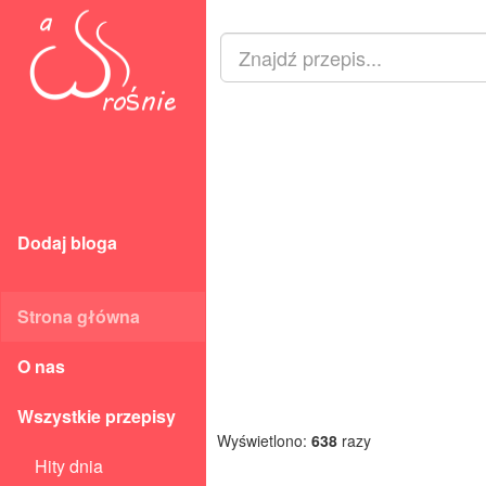
Dodaj bloga
Strona główna
O nas
Wszystkie przepisy
Wyświetlono:
638
razy
Hity dnia