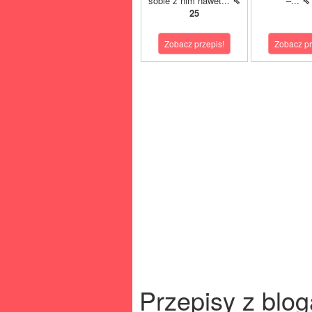
sobie z nim nawet...
⇖
–...
⇖
25
Zobacz przepis!
Zobacz pr
Przepisy z blog