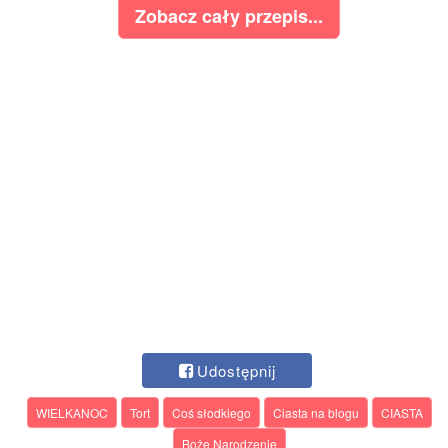
Zobacz cały przepis...
Udostępnij
WIELKANOC
Tort
Coś słodkiego
Ciasta na blogu
CIASTA
Boże Narodzenie