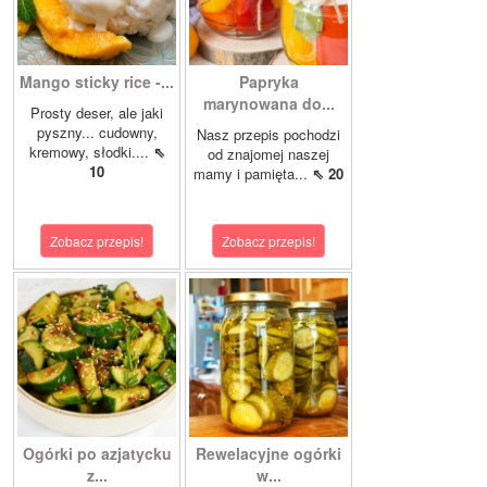
Mango sticky rice -...
Papryka
marynowana do...
Prosty deser, ale jaki
pyszny... cudowny,
Nasz przepis pochodzi
kremowy, słodki....
⇖
od znajomej naszej
10
mamy i pamięta...
⇖ 20
Zobacz przepis!
Zobacz przepis!
Ogórki po azjatycku
Rewelacyjne ogórki
z...
w...