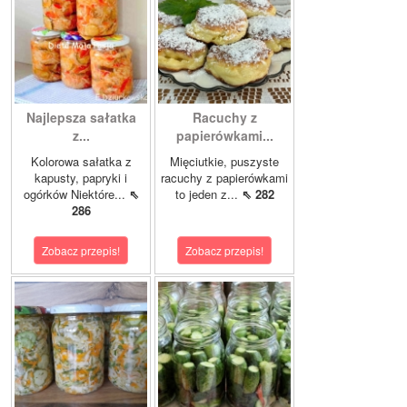
Najlepsza sałatka
Racuchy z
z...
papierówkami...
Kolorowa sałatka z
Mięciutkie, puszyste
kapusty, papryki i
racuchy z papierówkami
ogórków Niektóre...
⇖
to jeden z...
⇖ 282
286
Zobacz przepis!
Zobacz przepis!