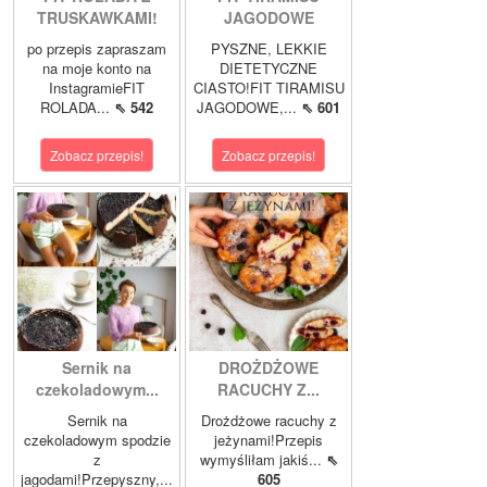
TRUSKAWKAMI!
JAGODOWE
po przepis zapraszam
PYSZNE, LEKKIE
na moje konto na
DIETETYCZNE
InstagramieFIT
CIASTO!FIT TIRAMISU
ROLADA...
⇖ 542
JAGODOWE,...
⇖ 601
Zobacz przepis!
Zobacz przepis!
Sernik na
DROŻDŻOWE
czekoladowym...
RACUCHY Z...
Sernik na
Drożdżowe racuchy z
czekoladowym spodzie
jeżynami!Przepis
z
wymyśliłam jakiś...
⇖
jagodami!Przepyszny,...
605