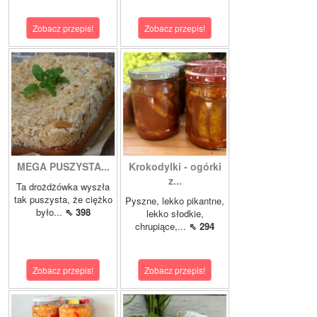
Zobacz przepis!
Zobacz przepis!
MEGA PUSZYSTA...
Krokodylki - ogórki
z...
Ta drożdżówka wyszła
tak puszysta, że ciężko
Pyszne, lekko pikantne,
było...
⇖ 398
lekko słodkie,
chrupiące,...
⇖ 294
Zobacz przepis!
Zobacz przepis!