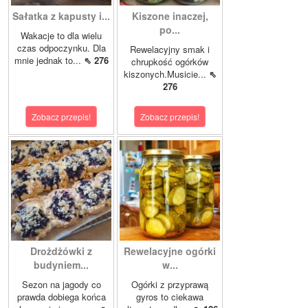
Sałatka z kapusty i...
Kiszone inaczej,
po...
Wakacje to dla wielu
czas odpoczynku. Dla
Rewelacyjny smak i
mnie jednak to...
⇖ 276
chrupkość ogórków
kiszonych.Musicie...
⇖
276
Zobacz przepis!
Zobacz przepis!
Drożdżówki z
Rewelacyjne ogórki
budyniem...
w...
Sezon na jagody co
Ogórki z przyprawą
prawda dobiega końca
gyros to ciekawa