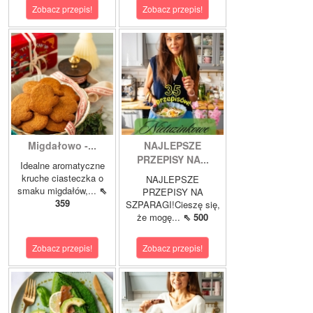
Zobacz przepis!
Zobacz przepis!
Migdałowo -...
NAJLEPSZE
PRZEPISY NA...
Idealne aromatyczne
kruche ciasteczka o
NAJLEPSZE
smaku migdałów,...
⇖
PRZEPISY NA
359
SZPARAGI!Cieszę się,
że mogę...
⇖ 500
Zobacz przepis!
Zobacz przepis!