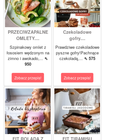
PRZECIWZAPALNE
Czekoladowe
OMLETY....
gofry....
Szpinakowy omlet z
Prawdziwe czekoladowe
łososiem wędzonym na
pyszne gofry!Pachnące
zimno i awokado,...
⇖
czekoladą,...
⇖ 575
950
Zobacz przepis!
Zobacz przepis!
FIT ROLADA Z
FIT TIRAMISU