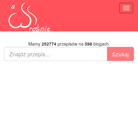
Toggl
naviga
Mamy
252774
przepisów na
598
blogach.