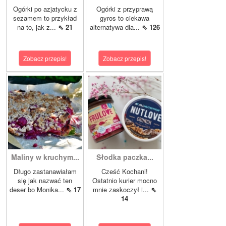
Ogórki po azjatycku z
Ogórki z przyprawą
sezamem to przykład
gyros to ciekawa
na to, jak z...
⇖ 21
alternatywa dla...
⇖ 126
Zobacz przepis!
Zobacz przepis!
Maliny w kruchym...
Słodka paczka...
Długo zastanawiałam
Cześć Kochani!
się jak nazwać ten
Ostatnio kurier mocno
deser bo Monika...
⇖ 17
mnie zaskoczył i...
⇖
14