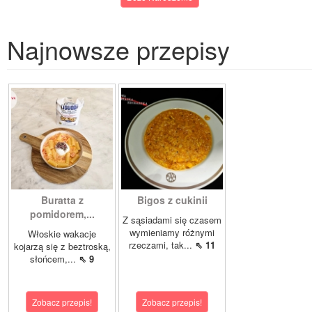
Najnowsze przepisy
Buratta z
Bigos z cukinii
pomidorem,...
Z sąsiadami się czasem
wymieniamy różnymi
Włoskie wakacje
rzeczami, tak...
⇖ 11
kojarzą się z beztroską,
słońcem,...
⇖ 9
Zobacz przepis!
Zobacz przepis!