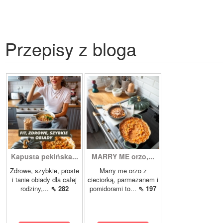
Przepisy z bloga
Kapusta pekińska...
MARRY ME orzo,...
Zdrowe, szybkie, proste
Marry me orzo z
i tanie obiady dla całej
cieciorką, parmezanem i
rodziny,...
⇖ 282
pomidorami to...
⇖ 197