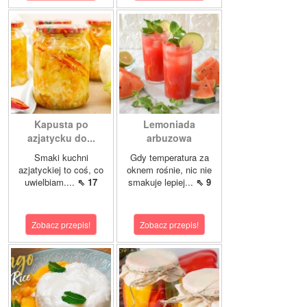
Kapusta po
Lemoniada
azjatycku do...
arbuzowa
Smaki kuchni
Gdy temperatura za
azjatyckiej to coś, co
oknem rośnie, nic nie
uwielbiam....
⇖ 17
smakuje lepiej...
⇖ 9
Zobacz przepis!
Zobacz przepis!