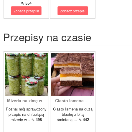
⇖ 554
Zobacz przepis!
Zobacz przepis!
Przepisy na czasie
Mizeria na zimę w...
Ciasto Ismena –...
Poznaj mój sprawdzony
Ciasto Ismena na dużą
przepis na chrupiącą
blachę z bitą
mizerię w...
⇖ 498
śmietaną,...
⇖ 442