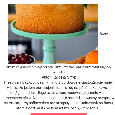
Źródło:
https://smykwkuchni.blogspot.com/2021/12/przepis-na-biszkopt-idealny-do-
tortu.html
Autor: Karolina Smyk
Przepis na biszkopt idealny na tort lub dowolne ciasto.Znacie mnie i
wiecie, że jestem perfekcjonistką, nie idę na pół środku, zawsze
drążę temat tak długo aż uzyskam zadowalający mnie w stu
procentach efekt. Na moim blogu znajdziesz kilka świetny przepisów
na biszkopt, wypróbowałam też przepisy moich koleżanek po fachu,
które śledzi na IG po kilkaset tys. osób, które robią...