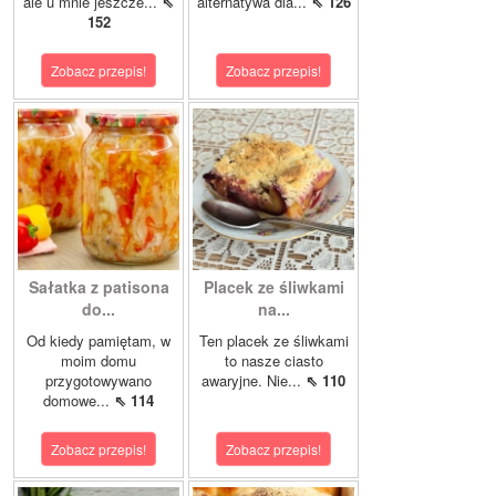
ale u mnie jeszcze...
⇖
alternatywa dla...
⇖ 126
152
Zobacz przepis!
Zobacz przepis!
Sałatka z patisona
Placek ze śliwkami
do...
na...
Od kiedy pamiętam, w
Ten placek ze śliwkami
moim domu
to nasze ciasto
przygotowywano
awaryjne. Nie...
⇖ 110
domowe...
⇖ 114
Zobacz przepis!
Zobacz przepis!