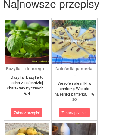
Najnowsze przepisy
Bazylia – do czego...
Naleśniki panterka
–...
Bazylia. Bazylia to
jedna z najbardziej
Wesołe naleśniki w
charakterystycznych...
panterkę Wesołe
⇖ 4
naleśniki panterka...
⇖
20
Zobacz przepis!
Zobacz przepis!