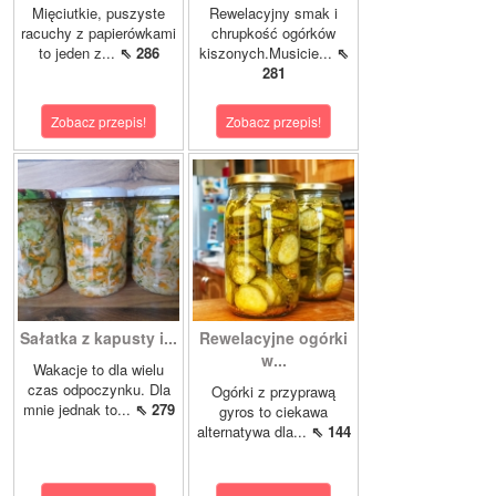
Mięciutkie, puszyste
Rewelacyjny smak i
racuchy z papierówkami
chrupkość ogórków
to jeden z...
⇖ 286
kiszonych.Musicie...
⇖
281
Zobacz przepis!
Zobacz przepis!
Sałatka z kapusty i...
Rewelacyjne ogórki
w...
Wakacje to dla wielu
czas odpoczynku. Dla
Ogórki z przyprawą
mnie jednak to...
⇖ 279
gyros to ciekawa
alternatywa dla...
⇖ 144