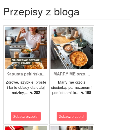
Przepisy z bloga
Kapusta pekińska...
MARRY ME orzo,...
Zdrowe, szybkie, proste
Marry me orzo z
i tanie obiady dla całej
cieciorką, parmezanem i
rodziny,...
⇖ 282
pomidorami to...
⇖ 198
Zobacz przepis!
Zobacz przepis!