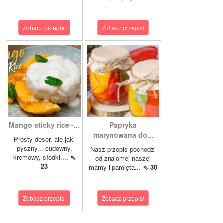
Zobacz przepis!
Zobacz przepis!
Mango sticky rice -...
Papryka
marynowana do...
Prosty deser, ale jaki
pyszny... cudowny,
Nasz przepis pochodzi
kremowy, słodki....
⇖
od znajomej naszej
23
mamy i pamięta...
⇖ 30
Zobacz przepis!
Zobacz przepis!