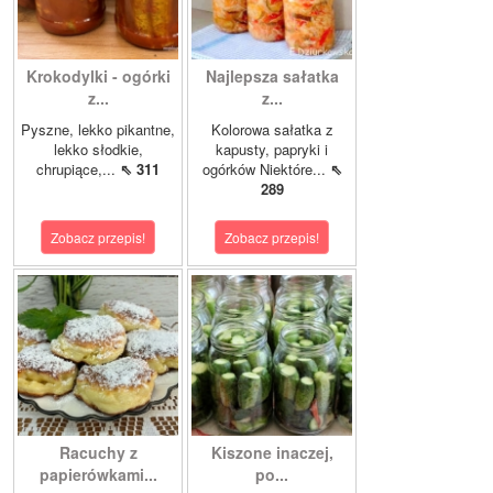
Krokodylki - ogórki
Najlepsza sałatka
z...
z...
Pyszne, lekko pikantne,
Kolorowa sałatka z
lekko słodkie,
kapusty, papryki i
chrupiące,...
⇖ 311
ogórków Niektóre...
⇖
289
Zobacz przepis!
Zobacz przepis!
Racuchy z
Kiszone inaczej,
papierówkami...
po...