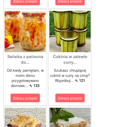
Zobacz przepis!
Zobacz przepis!
Sałatka z patisona
Cukinia w zalewie
do...
curry...
Od kiedy pamiętam, w
Szukasz chrupiącej
moim domu
cukinii w curry na zimę?
przygotowywano
Wypróbuj...
⇖ 121
domowe...
⇖ 133
Zobacz przepis!
Zobacz przepis!