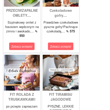
PRZECIWZAPALNE
Czekoladowe
OMLETY....
gofry....
Szpinakowy omlet z
Prawdziwe czekoladowe
łososiem wędzonym na
pyszne gofry!Pachnące
zimno i awokado,...
⇖
czekoladą,...
⇖ 575
950
Zobacz przepis!
Zobacz przepis!
FIT ROLADA Z
FIT TIRAMISU
TRUSKAWKAMI!
JAGODOWE
po przepis zapraszam
PYSZNE, LEKKIE