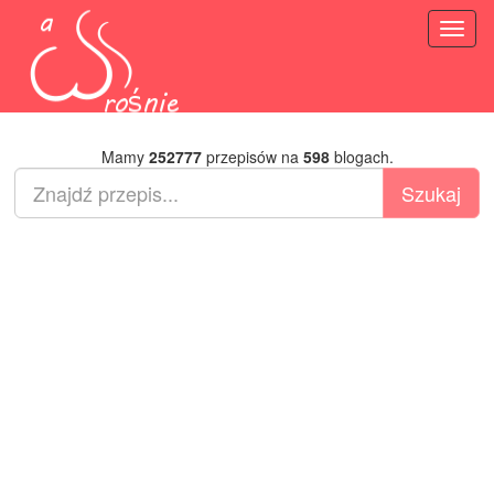
Toggl
naviga
Mamy
252777
przepisów na
598
blogach.