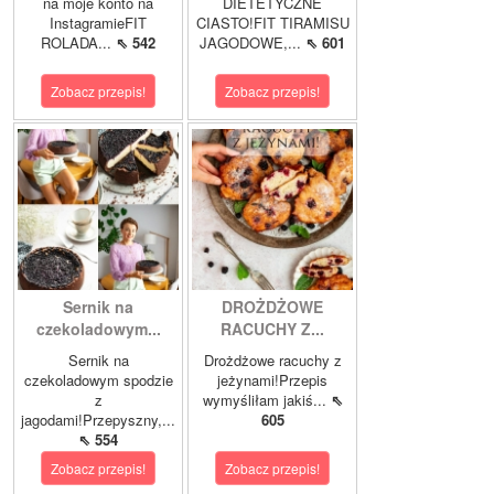
na moje konto na
DIETETYCZNE
InstagramieFIT
CIASTO!FIT TIRAMISU
ROLADA...
⇖ 542
JAGODOWE,...
⇖ 601
Zobacz przepis!
Zobacz przepis!
Sernik na
DROŻDŻOWE
czekoladowym...
RACUCHY Z...
Sernik na
Drożdżowe racuchy z
czekoladowym spodzie
jeżynami!Przepis
z
wymyśliłam jakiś...
⇖
jagodami!Przepyszny,...
605
⇖ 554
Zobacz przepis!
Zobacz przepis!