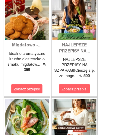
Migdałowo -...
NAJLEPSZE
PRZEPISY NA...
Idealne aromatyczne
kruche ciasteczka o
NAJLEPSZE
smaku migdałów,...
⇖
PRZEPISY NA
359
SZPARAGI!Cieszę się,
że mogę...
⇖ 500
Zobacz przepis!
Zobacz przepis!