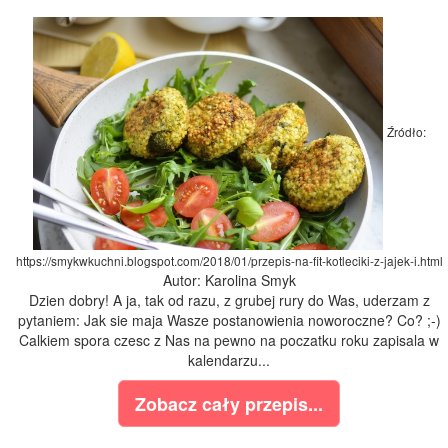
Źródło:
https://smykwkuchni.blogspot.com/2018/01/przepis-na-fit-kotleciki-z-jajek-i.html
Autor: Karolina Smyk
Dzien dobry! A ja, tak od razu, z grubej rury do Was, uderzam z
pytaniem: Jak sie maja Wasze postanowienia noworoczne? Co? ;-)
Calkiem spora czesc z Nas na pewno na poczatku roku zapisala w
kalendarzu...
Zobacz cały przepis...