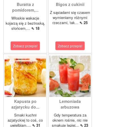
Buratta z
Bigos z cukinii
pomidorem,...
Z sąsiadami się czasem
wymieniamy różnymi
Włoskie wakacje
rzeczami, tak...
⇖ 25
kojarzą się z beztroską,
słońcem,...
⇖ 18
Zobacz przepis!
Zobacz przepis!
Kapusta po
Lemoniada
azjatycku do...
arbuzowa
Smaki kuchni
Gdy temperatura za
azjatyckiej to coś, co
oknem rośnie, nic nie
uwielbiam....
⇖ 31
smakuje lepiej...
⇖ 23