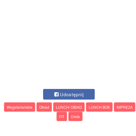
Udostępnij
Wegetariańskie
Obiad
LUNCH/ OBIAD
LUNCH BOX
IMPREZA
FIT
Dieta