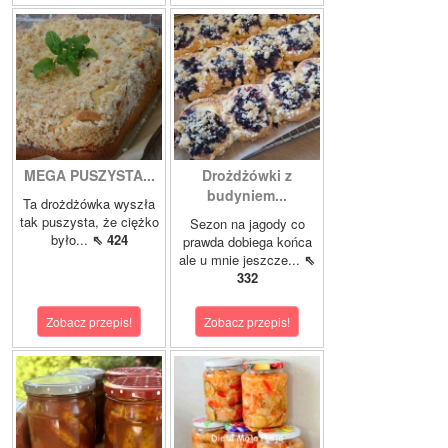
MEGA PUSZYSTA...
Drożdżówki z
budyniem...
Ta drożdżówka wyszła
tak puszysta, że ciężko
Sezon na jagody co
było...
⇖ 424
prawda dobiega końca
ale u mnie jeszcze...
⇖
332
Zobacz przepis!
Zobacz przepis!