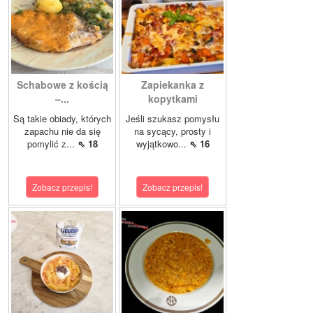
Schabowe z kością
Zapiekanka z
–...
kopytkami
Są takie obiady, których
Jeśli szukasz pomysłu
zapachu nie da się
na sycący, prosty i
pomylić z...
⇖ 18
wyjątkowo...
⇖ 16
Zobacz przepis!
Zobacz przepis!