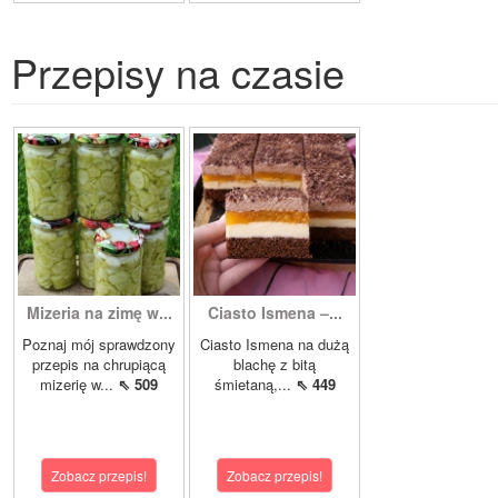
Przepisy na czasie
Mizeria na zimę w...
Ciasto Ismena –...
Poznaj mój sprawdzony
Ciasto Ismena na dużą
przepis na chrupiącą
blachę z bitą
mizerię w...
⇖ 509
śmietaną,...
⇖ 449
Zobacz przepis!
Zobacz przepis!