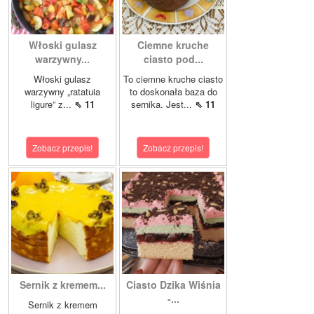
Włoski gulasz
Ciemne kruche
warzywny...
ciasto pod...
Włoski gulasz
To ciemne kruche ciasto
warzywny „ratatuia
to doskonała baza do
ligure” z...
⇖ 11
sernika. Jest...
⇖ 11
Zobacz przepis!
Zobacz przepis!
Sernik z kremem...
Ciasto Dzika Wiśnia
-...
Sernik z kremem