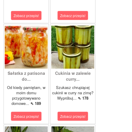
Zobacz przepis!
Zobacz przepis!
Sałatka z patisona
Cukinia w zalewie
do...
curry...
Od kiedy pamiętam, w
Szukasz chrupiącej
moim domu
cukinii w curry na zimę?
przygotowywano
Wypróbuj...
⇖ 178
domowe...
⇖ 189
Zobacz przepis!
Zobacz przepis!