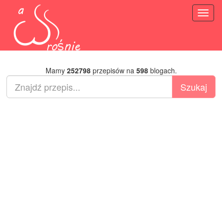
Toggl
naviga
Mamy
252798
przepisów na
598
blogach.