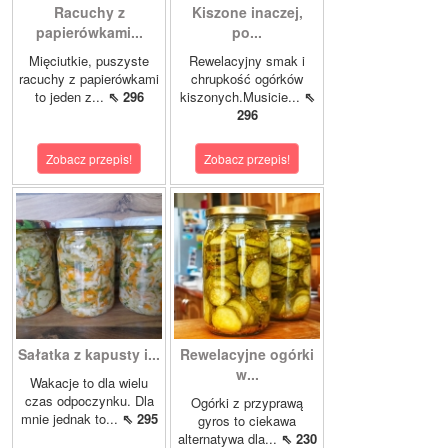
Racuchy z
Kiszone inaczej,
papierówkami...
po...
Mięciutkie, puszyste
Rewelacyjny smak i
racuchy z papierówkami
chrupkość ogórków
to jeden z...
⇖ 296
kiszonych.Musicie...
⇖
296
Zobacz przepis!
Zobacz przepis!
Sałatka z kapusty i...
Rewelacyjne ogórki
w...
Wakacje to dla wielu
czas odpoczynku. Dla
Ogórki z przyprawą
mnie jednak to...
⇖ 295
gyros to ciekawa
alternatywa dla...
⇖ 230