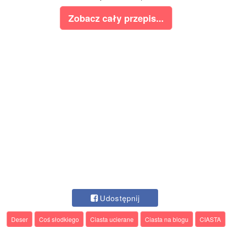
Zobacz cały przepis...
Udostępnij
Deser
Coś słodkiego
Ciasta ucierane
Ciasta na blogu
CIASTA