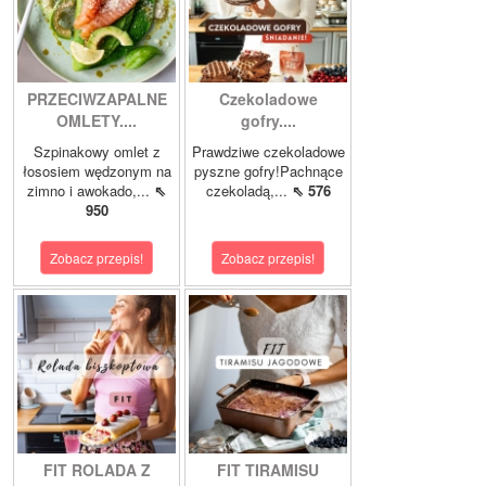
PRZECIWZAPALNE
Czekoladowe
OMLETY....
gofry....
Szpinakowy omlet z
Prawdziwe czekoladowe
łososiem wędzonym na
pyszne gofry!Pachnące
zimno i awokado,...
⇖
czekoladą,...
⇖ 576
950
Zobacz przepis!
Zobacz przepis!
FIT ROLADA Z
FIT TIRAMISU