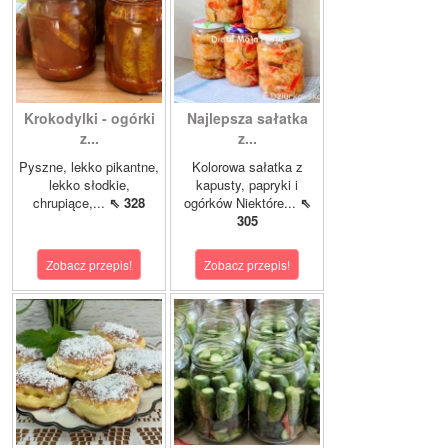
Krokodylki - ogórki
Najlepsza sałatka
z...
z...
Pyszne, lekko pikantne,
Kolorowa sałatka z
lekko słodkie,
kapusty, papryki i
chrupiące,...
⇖ 328
ogórków Niektóre...
⇖
305
Zobacz przepis!
Zobacz przepis!