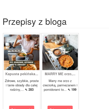
Przepisy z bloga
Kapusta pekińska...
MARRY ME orzo,...
Zdrowe, szybkie, proste
Marry me orzo z
i tanie obiady dla całej
cieciorką, parmezanem i
rodziny,...
⇖ 283
pomidorami to...
⇖ 199