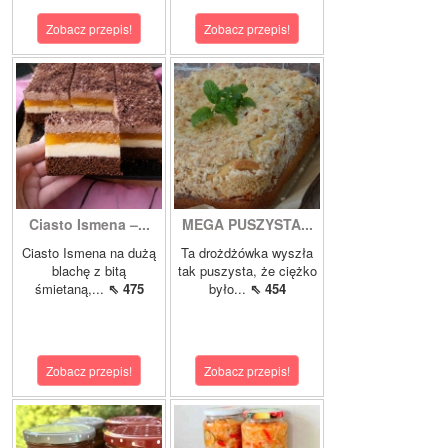
Zobacz przepis!
Zobacz przepis!
Ciasto Ismena –...
MEGA PUSZYSTA...
Ciasto Ismena na dużą
Ta drożdżówka wyszła
blachę z bitą
tak puszysta, że ciężko
śmietaną,...
⇖ 475
było...
⇖ 454
Zobacz przepis!
Zobacz przepis!