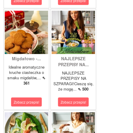
Zobacz przepis!
Zobacz przepis!
Migdałowo -...
NAJLEPSZE
PRZEPISY NA...
Idealne aromatyczne
kruche ciasteczka o
NAJLEPSZE
smaku migdałów,...
⇖
PRZEPISY NA
361
SZPARAGI!Cieszę się,
że mogę...
⇖ 500
Zobacz przepis!
Zobacz przepis!