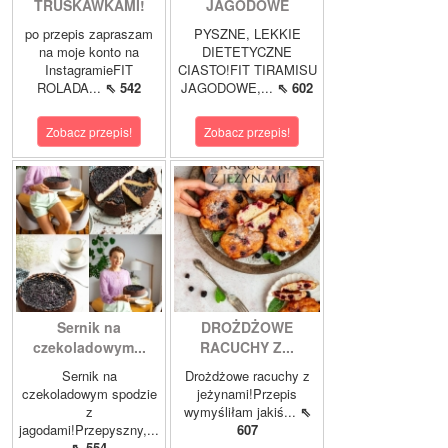
TRUSKAWKAMI!
JAGODOWE
po przepis zapraszam
PYSZNE, LEKKIE
na moje konto na
DIETETYCZNE
InstagramieFIT
CIASTO!FIT TIRAMISU
ROLADA...
⇖ 542
JAGODOWE,...
⇖ 602
Zobacz przepis!
Zobacz przepis!
Sernik na
DROŻDŻOWE
czekoladowym...
RACUCHY Z...
Sernik na
Drożdżowe racuchy z
czekoladowym spodzie
jeżynami!Przepis
z
wymyśliłam jakiś...
⇖
jagodami!Przepyszny,...
607
⇖ 554