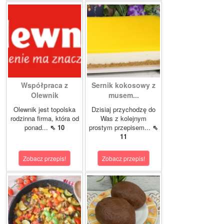
Współpraca z
Sernik kokosowy z
Olewnik
musem...
Olewnik jest topolska
Dzisiaj przychodzę do
rodzinna firma, która od
Was z kolejnym
ponad...
⇖ 10
prostym przepisem...
⇖
11
Zobacz przepis!
Zobacz przepis!