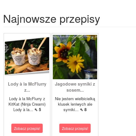
Najnowsze przepisy
Lody à la McFlurry
Jagodowe syrniki z
z...
sosem...
Lody à la McFlurry z
Nie jestem wielbicielką
KitKat (Ninja Creami)
klusek leniwych ale
Lody à la...
⇖ 5
syrniki...
⇖ 8
Zobacz przepis!
Zobacz przepis!