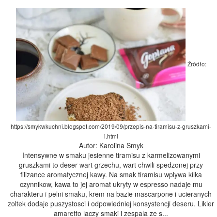
Źródło:
https://smykwkuchni.blogspot.com/2019/09/przepis-na-tiramisu-z-gruszkami-
i.html
Autor: Karolina Smyk
Intensywne w smaku jesienne tiramisu z karmelizowanymi
gruszkami to deser wart grzechu, wart chwili spedzonej przy
filizance aromatycznej kawy. Na smak tiramisu wplywa kilka
czynnikow, kawa to jej aromat ukryty w espresso nadaje mu
charakteru i pelni smaku, krem na bazie mascarpone i ucieranych
zoltek dodaje puszystosci i odpowiedniej konsystencji deseru. Likier
amaretto laczy smaki i zespala ze s...