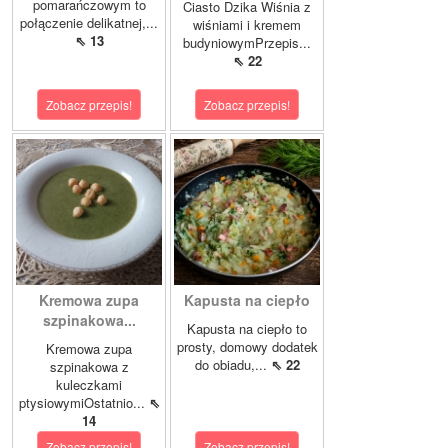
pomarańczowym to
Ciasto Dzika Wiśnia z
połączenie delikatnej,...
wiśniami i kremem
⇖ 13
budyniowymPrzepis...
⇖ 22
Zobacz przepis!
Zobacz przepis!
Kremowa zupa
Kapusta na ciepło
szpinakowa...
Kapusta na ciepło to
prosty, domowy dodatek
Kremowa zupa
do obiadu,...
⇖ 22
szpinakowa z
kuleczkami
ptysiowymiOstatnio...
⇖
14
Zobacz przepis!
Zobacz przepis!