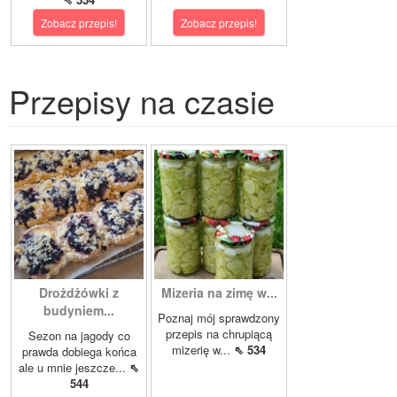
Zobacz przepis!
Zobacz przepis!
Przepisy na czasie
Drożdżówki z
Mizeria na zimę w...
budyniem...
Poznaj mój sprawdzony
przepis na chrupiącą
Sezon na jagody co
mizerię w...
⇖ 534
prawda dobiega końca
ale u mnie jeszcze...
⇖
544