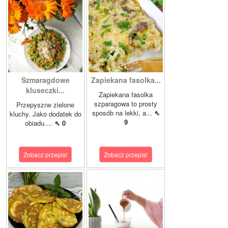
Szmaragdowe
Zapiekana fasolka...
kluseczki...
Zapiekana fasolka
szparagowa to prosty
Przepyszne zielone
sposób na lekki, a...
⇖
kluchy. Jako dodatek do
9
obiadu....
⇖ 0
Zobacz przepis!
Zobacz przepis!