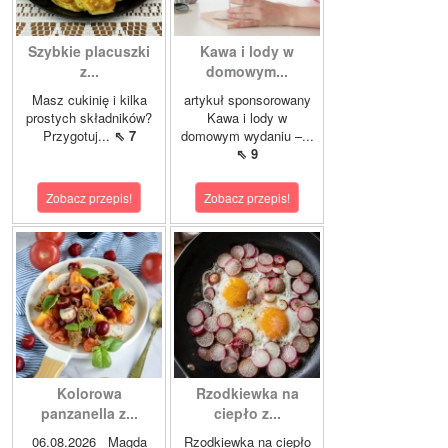
Szybkie placuszki
Kawa i lody w
z...
domowym...
Masz cukinię i kilka
artykuł sponsorowany
prostych składników?
Kawa i lody w
Przygotuj...
⇖ 7
domowym wydaniu –...
⇖ 9
Zobacz przepis!
Zobacz przepis!
Kolorowa
Rzodkiewka na
panzanella z...
ciepło z...
06.08.2026 Magda
Rzodkiewka na ciepło