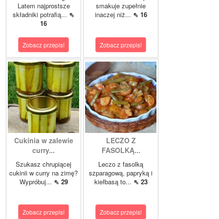
Latem najprostsze
smakuje zupełnie
składniki potrafią...
⇖
inaczej niż...
⇖ 16
16
Zobacz przepis!
Zobacz przepis!
Cukinia w zalewie
LECZO Z
curry...
FASOLKĄ...
Szukasz chrupiącej
Leczo z fasolką
cukinii w curry na zimę?
szparagową, papryką i
Wypróbuj...
⇖ 29
kiełbasą to...
⇖ 23
Zobacz przepis!
Zobacz przepis!