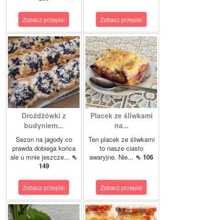
Zobacz przepis!
Zobacz przepis!
Drożdżówki z
Placek ze śliwkami
budyniem...
na...
Sezon na jagody co
Ten placek ze śliwkami
prawda dobiega końca
to nasze ciasto
ale u mnie jeszcze...
⇖
awaryjne. Nie...
⇖ 106
149
Zobacz przepis!
Zobacz przepis!