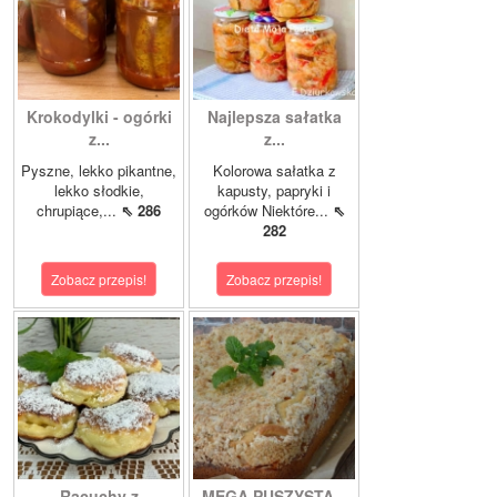
Krokodylki - ogórki
Najlepsza sałatka
z...
z...
Pyszne, lekko pikantne,
Kolorowa sałatka z
lekko słodkie,
kapusty, papryki i
chrupiące,...
⇖ 286
ogórków Niektóre...
⇖
282
Zobacz przepis!
Zobacz przepis!
Racuchy z
MEGA PUSZYSTA...