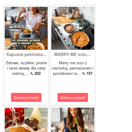
Kapusta pekińska...
MARRY ME orzo,...
Zdrowe, szybkie, proste
Marry me orzo z
i tanie obiady dla całej
cieciorką, parmezanem i
rodziny,...
⇖ 282
pomidorami to...
⇖ 197
Zobacz przepis!
Zobacz przepis!