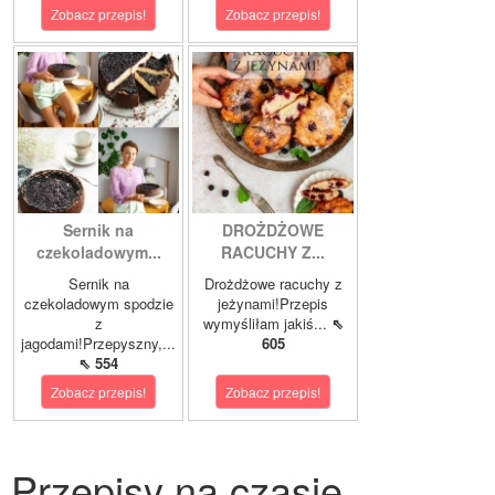
Zobacz przepis!
Zobacz przepis!
Sernik na
DROŻDŻOWE
czekoladowym...
RACUCHY Z...
Sernik na
Drożdżowe racuchy z
czekoladowym spodzie
jeżynami!Przepis
z
wymyśliłam jakiś...
⇖
jagodami!Przepyszny,...
605
⇖ 554
Zobacz przepis!
Zobacz przepis!
Przepisy na czasie