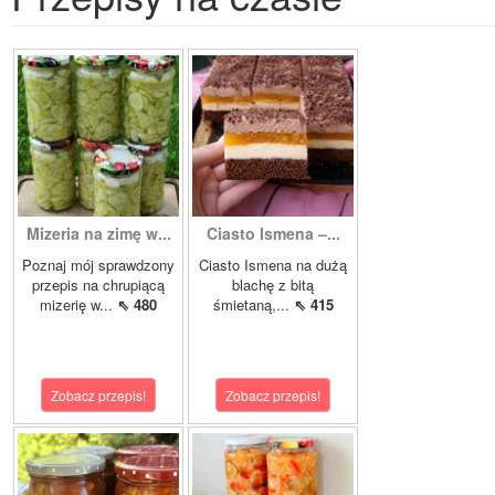
Mizeria na zimę w...
Ciasto Ismena –...
Poznaj mój sprawdzony
Ciasto Ismena na dużą
przepis na chrupiącą
blachę z bitą
mizerię w...
⇖ 480
śmietaną,...
⇖ 415
Zobacz przepis!
Zobacz przepis!