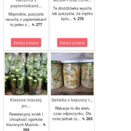
papierówkami...
Ta drożdżówka wyszła
tak puszysta, że ciężko
Mięciutkie, puszyste
było...
⇖ 276
racuchy z papierówkami
to jeden z...
⇖ 277
Zobacz przepis!
Zobacz przepis!
Kiszone inaczej,
Sałatka z kapusty i...
po...
Wakacje to dla wielu
czas odpoczynku. Dla
Rewelacyjny smak i
mnie jednak to...
⇖ 263
chrupkość ogórków
kiszonych.Musicie...
⇖
269