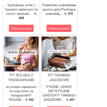
Szpinakowy omlet z
Prawdziwe czekoladowe
łososiem wędzonym na
pyszne gofry!Pachnące
zimno i awokado,...
⇖
czekoladą,...
⇖ 575
949
Zobacz przepis!
Zobacz przepis!
FIT ROLADA Z
FIT TIRAMISU
TRUSKAWKAMI!
JAGODOWE
po przepis zapraszam
PYSZNE, LEKKIE
na moje konto na
DIETETYCZNE
InstagramieFIT
CIASTO!FIT TIRAMISU
ROLADA...
⇖ 542
JAGODOWE,...
⇖ 601