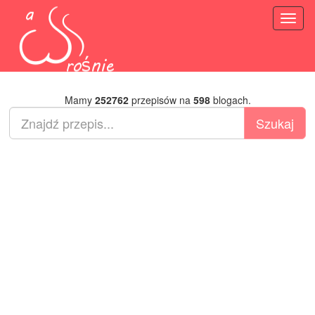
Toggl
naviga
Mamy
252762
przepisów na
598
blogach.