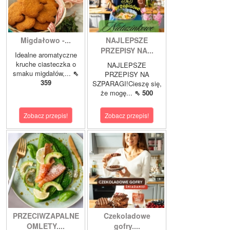
Migdałowo -...
NAJLEPSZE
PRZEPISY NA...
Idealne aromatyczne
kruche ciasteczka o
NAJLEPSZE
smaku migdałów,...
⇖
PRZEPISY NA
359
SZPARAGI!Cieszę się,
że mogę...
⇖ 500
Zobacz przepis!
Zobacz przepis!
PRZECIWZAPALNE
Czekoladowe
OMLETY....
gofry....