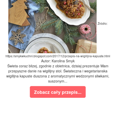
Źródło:
https://smykwkuchni.blogspot.com/2017/12/przepis-na-wigilijna-kapuste.html
Autor: Karolina Smyk
Świeta coraz blizej, zgodnie z obietnica, dzisiaj prezentuje Wam
przepyszne danie na wigilijny stol. Świateczna i wegetarianska
wigilijna kapuste duszona z aromatycznymi wedzonymi sliwkami,
suszonym...
Zobacz cały przepis...