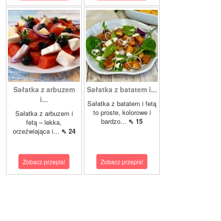
Sałatka z arbuzem
Sałatka z batatem i...
i...
Sałatka z batatem i fetą
to proste, kolorowe i
Sałatka z arbuzem i
bardzo...
⇖ 15
fetą – lekka,
orzeźwiająca i...
⇖ 24
Zobacz przepis!
Zobacz przepis!