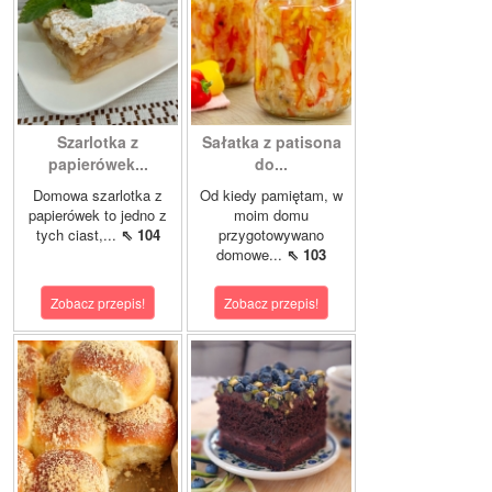
Szarlotka z
Sałatka z patisona
papierówek...
do...
Domowa szarlotka z
Od kiedy pamiętam, w
papierówek to jedno z
moim domu
tych ciast,...
⇖ 104
przygotowywano
domowe...
⇖ 103
Zobacz przepis!
Zobacz przepis!