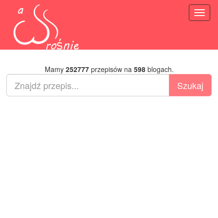
Toggl
naviga
Mamy
252777
przepisów na
598
blogach.