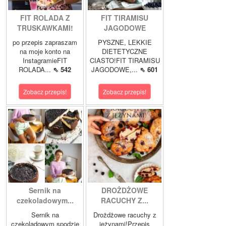
FIT ROLADA Z
FIT TIRAMISU
TRUSKAWKAMI!
JAGODOWE
po przepis zapraszam
PYSZNE, LEKKIE
na moje konto na
DIETETYCZNE
InstagramieFIT
CIASTO!FIT TIRAMISU
ROLADA...
⇖ 542
JAGODOWE,...
⇖ 601
Zobacz przepis!
Zobacz przepis!
Sernik na
DROŻDŻOWE
czekoladowym...
RACUCHY Z...
Sernik na
Drożdżowe racuchy z
czekoladowym spodzie
jeżynami!Przepis