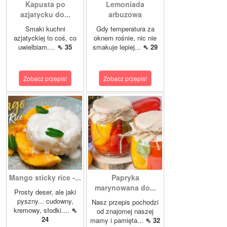
Kapusta po
Lemoniada
azjatycku do...
arbuzowa
Smaki kuchni
Gdy temperatura za
azjatyckiej to coś, co
oknem rośnie, nic nie
uwielbiam....
⇖ 35
smakuje lepiej...
⇖ 29
Zobacz przepis!
Zobacz przepis!
Mango sticky rice -...
Papryka
marynowana do...
Prosty deser, ale jaki
pyszny... cudowny,
Nasz przepis pochodzi
kremowy, słodki....
⇖
od znajomej naszej
24
mamy i pamięta...
⇖ 32