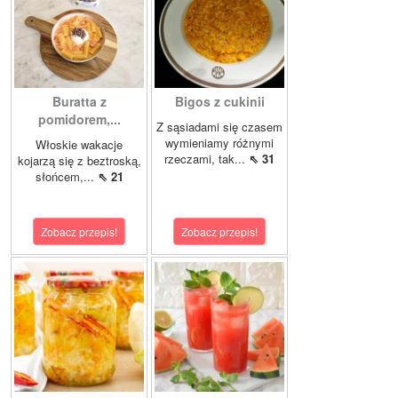
Buratta z
Bigos z cukinii
pomidorem,...
Z sąsiadami się czasem
wymieniamy różnymi
Włoskie wakacje
rzeczami, tak...
⇖ 31
kojarzą się z beztroską,
słońcem,...
⇖ 21
Zobacz przepis!
Zobacz przepis!