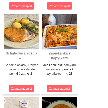
Zobacz przepis!
Zobacz przepis!
Schabowe z kością
Zapiekanka z
–...
kopytkami
Są takie obiady, których
Jeśli szukasz pomysłu
zapachu nie da się
na sycący, prosty i
pomylić z...
⇖ 21
wyjątkowo...
⇖ 23
Zobacz przepis!
Zobacz przepis!