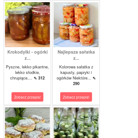
Krokodylki - ogórki
Najlepsza sałatka
z...
z...
Pyszne, lekko pikantne,
Kolorowa sałatka z
lekko słodkie,
kapusty, papryki i
chrupiące,...
⇖ 312
ogórków Niektóre...
⇖
290
Zobacz przepis!
Zobacz przepis!