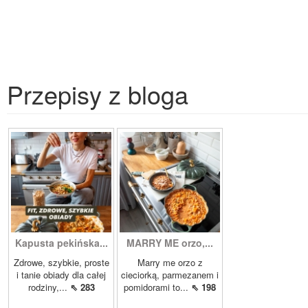
Przepisy z bloga
Kapusta pekińska...
MARRY ME orzo,...
Zdrowe, szybkie, proste
Marry me orzo z
i tanie obiady dla całej
cieciorką, parmezanem i
rodziny,...
⇖ 283
pomidorami to...
⇖ 198