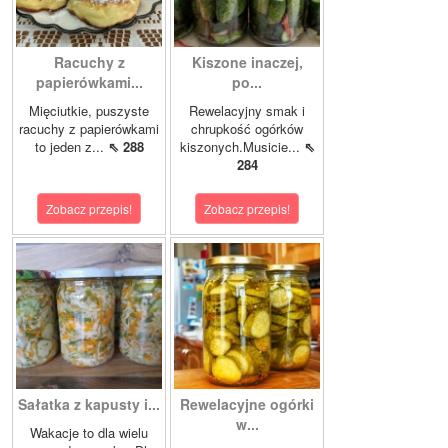
Racuchy z
Kiszone inaczej,
papierówkami...
po...
Mięciutkie, puszyste
Rewelacyjny smak i
racuchy z papierówkami
chrupkość ogórków
to jeden z...
⇖ 288
kiszonych.Musicie...
⇖
284
Zobacz przepis!
Zobacz przepis!
Sałatka z kapusty i...
Rewelacyjne ogórki
w...
Wakacje to dla wielu