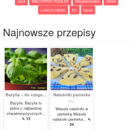
zupa
WIECZORNY POSIŁEK
Wegetariańskie
Obiad
LUNCH/ OBIAD
FIT
Dynia
Najnowsze przepisy
Bazylia – do czego...
Naleśniki panterka
–...
Bazylia. Bazylia to
jedna z najbardziej
Wesołe naleśniki w
charakterystycznych...
panterkę Wesołe
⇖ 13
naleśniki panterka...
⇖
24