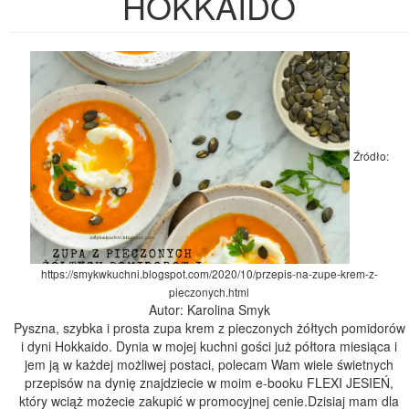
HOKKAIDO
Źródło:
https://smykwkuchni.blogspot.com/2020/10/przepis-na-zupe-krem-z-
pieczonych.html
Autor: Karolina Smyk
Pyszna, szybka i prosta zupa krem z pieczonych żółtych pomidorów
i dyni Hokkaido. Dynia w mojej kuchni gości już półtora miesiąca i
jem ją w każdej możliwej postaci, polecam Wam wiele świetnych
przepisów na dynię znajdziecie w moim e-booku FLEXI JESIEŃ,
który wciąż możecie zakupić w promocyjnej cenie.Dzisiaj mam dla