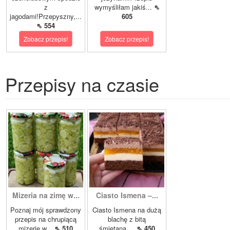
z
wymyśliłam jakiś...
⇖
jagodami!Przepyszny,...
605
⇖ 554
Zobacz przepis!
Zobacz przepis!
Przepisy na czasie
Mizeria na zimę w...
Ciasto Ismena –...
Poznaj mój sprawdzony
Ciasto Ismena na dużą
przepis na chrupiącą
blachę z bitą
mizerię w...
⇖ 510
śmietaną,...
⇖ 450