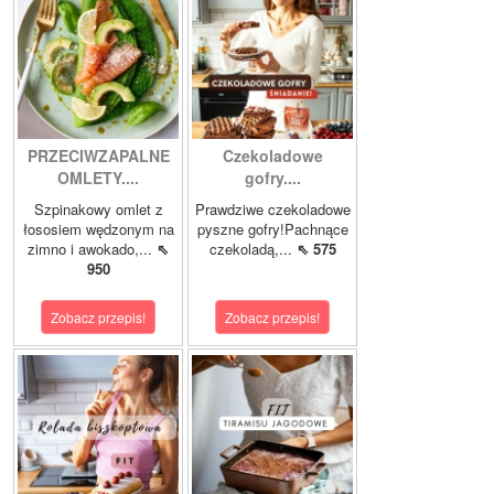
PRZECIWZAPALNE
Czekoladowe
OMLETY....
gofry....
Szpinakowy omlet z
Prawdziwe czekoladowe
łososiem wędzonym na
pyszne gofry!Pachnące
zimno i awokado,...
⇖
czekoladą,...
⇖ 575
950
Zobacz przepis!
Zobacz przepis!