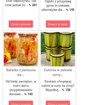
czas odpoczynku. Dla
Ogórki z przyprawą
mnie jednak to...
⇖ 281
gyros to ciekawa
alternatywa dla...
⇖ 145
Zobacz przepis!
Zobacz przepis!
Sałatka z patisona
Cukinia w zalewie
do...
curry...
Od kiedy pamiętam, w
Szukasz chrupiącej
moim domu
cukinii w curry na zimę?
przygotowywano
Wypróbuj...
⇖ 138
domowe...
⇖ 140
Zobacz przepis!
Zobacz przepis!