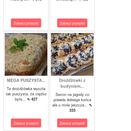
Zobacz przepis!
Zobacz przepis!
MEGA PUSZYSTA...
Drożdżówki z
budyniem...
Ta drożdżówka wyszła
tak puszysta, że ciężko
Sezon na jagody co
było...
⇖ 427
prawda dobiega końca
ale u mnie jeszcze...
⇖
333
Zobacz przepis!
Zobacz przepis!