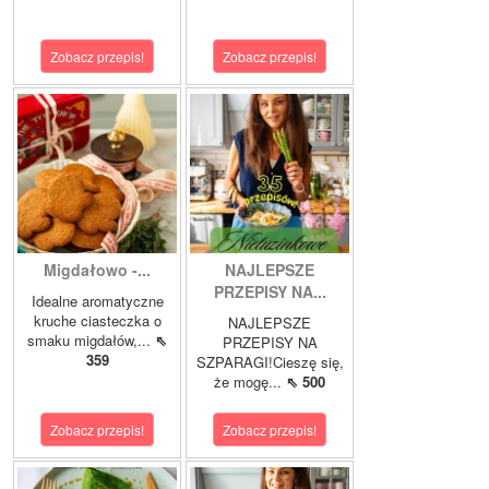
Zobacz przepis!
Zobacz przepis!
Migdałowo -...
NAJLEPSZE
PRZEPISY NA...
Idealne aromatyczne
kruche ciasteczka o
NAJLEPSZE
smaku migdałów,...
⇖
PRZEPISY NA
359
SZPARAGI!Cieszę się,
że mogę...
⇖ 500
Zobacz przepis!
Zobacz przepis!